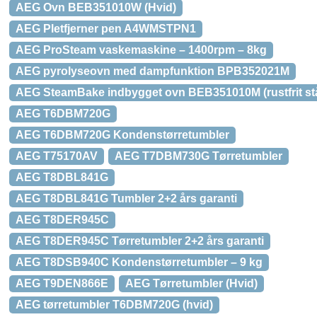
AEG Ovn BEB351010W (Hvid)
AEG Pletfjerner pen A4WMSTPN1
AEG ProSteam vaskemaskine – 1400rpm – 8kg
AEG pyrolyseovn med dampfunktion BPB352021M
AEG SteamBake indbygget ovn BEB351010M (rustfrit stå
AEG T6DBM720G
AEG T6DBM720G Kondenstørretumbler
AEG T75170AV
AEG T7DBM730G Tørretumbler
AEG T8DBL841G
AEG T8DBL841G Tumbler 2+2 års garanti
AEG T8DER945C
AEG T8DER945C Tørretumbler 2+2 års garanti
AEG T8DSB940C Kondenstørretumbler – 9 kg
AEG T9DEN866E
AEG Tørretumbler (Hvid)
AEG tørretumbler T6DBM720G (hvid)