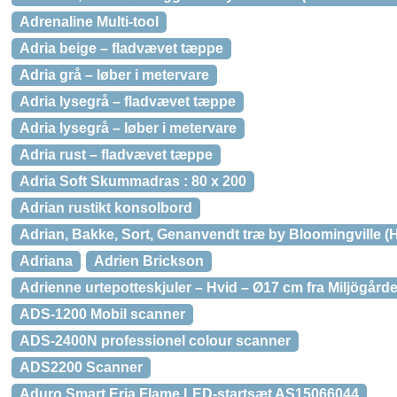
Adrenaline Multi-tool
Adria beige – fladvævet tæppe
Adria grå – løber i metervare
Adria lysegrå – fladvævet tæppe
Adria lysegrå – løber i metervare
Adria rust – fladvævet tæppe
Adria Soft Skummadras : 80 x 200
Adrian rustikt konsolbord
Adrian, Bakke, Sort, Genanvendt træ by Bloomingville (H:
Adriana
Adrien Brickson
Adrienne urtepotteskjuler – Hvid – Ø17 cm fra Miljögård
ADS-1200 Mobil scanner
ADS-2400N professionel colour scanner
ADS2200 Scanner
Aduro Smart Eria Flame LED-startsæt AS15066044