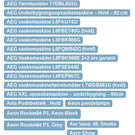
AEG Tørretumbler T7DBL831G
AEG Underbygningsopvaskemaskine – Hvid – 82 cm
AEG vaskemaskine L6FAU741I
AEG vaskemaskine L6FBE740G (hvid)
AEG vaskemaskine L6FBK866G
AEG vaskemaskine L6FQW842G (hvid)
AEG Vaskemaskine L8FBK966E 2+2 års garanti
AEG vaskemaskine L8FSE944E
AEG Vaskemaskine L9FEP967C
AEG vaskemaskine/tørretumbler L7WDB861G (hvid)
AEG XXL opvaskemaskine – underbygning – 60cm
Aela Pudebetræk : Hvid
Aeon pendelampe
Aeon Rocketâ¢ P1, Aeon-Black
Aer Vase, 49, Smoke
Aeon Rocketâ¢ P1, Grey
Aero Show