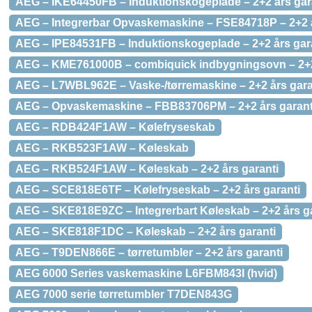
AEG – IKE64450FB – Induktionskogeplade – 2+2 års gar
AEG – Integrerbar Opvaskemaskine – FSE84718P – 2+2 å
AEG – IPE84531FB – Induktionskogeplade – 2+2 års gar
AEG – KME761000B – combiquick indbygningsovn – 2+2
AEG – L7WBL962E – Vaske-/tørremaskine – 2+2 års gara
AEG – Opvaskemaskine – FBB83706PM – 2+2 års garant
AEG – RDB424F1AW – Kølefryseskab
AEG – RKB523F1AW – Køleskab
AEG – RKB524F1AW – Køleskab – 2+2 års garanti
AEG – SCE818E6TF – Kølefryseskab – 2+2 års garanti
AEG – SKE818E9ZC – Integrerbart Køleskab – 2+2 års ga
AEG – SKE818F1DC – Køleskab – 2+2 års garanti
AEG – T9DEN866E – tørretumbler – 2+2 års garanti
AEG 6000 Series vaskemaskine L6FBM843I (hvid)
AEG 7000 serie tørretumbler T7DEN843G