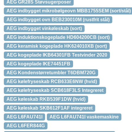
AEG GR28S Støvsugerposer
AEG indbygget mikrobølgeovn MBB1755SEM (sort/stål)
AEG indbygget ovn BEB230010M (rustfrit stål)
AEG indbygget vinkøleskab (sort)
AEG induktionskogeplade HD604200CB (sort)
AEG keramisk kogeplade HK624010XB (sort)
AEG kogeplade IKB64301FB Testvinder 2020
AEG kogeplade IKE74451FB
AEG Kondenstørretumbler T6DBM720G
AEG kølefryseskab RCB633E6NW (hvid)
AEG kølefryseskab SCB618F3LS Integreret
AEG køleskab RKB539F1DW (hvid)
AEG køleskab SKB612F1AF integreret
AEG L6FAU741I
AEG L6FAU741I vaskemaskine
AEG L6FER844G