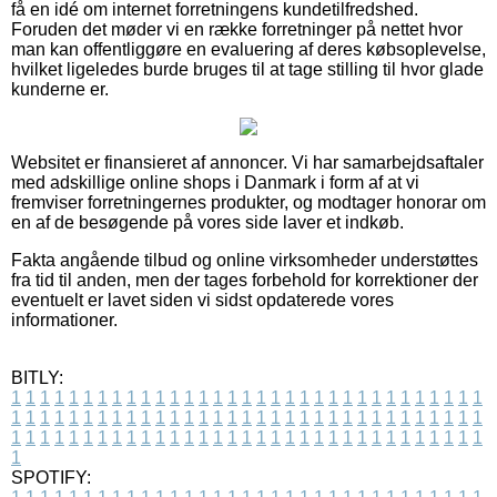
få en idé om internet forretningens kundetilfredshed.
Foruden det møder vi en række forretninger på nettet hvor
man kan offentliggøre en evaluering af deres købsoplevelse,
hvilket ligeledes burde bruges til at tage stilling til hvor glade
kunderne er.
Websitet er finansieret af annoncer. Vi har samarbejdsaftaler
med adskillige online shops i Danmark i form af at vi
fremviser forretningernes produkter, og modtager honorar om
en af de besøgende på vores side laver et indkøb.
Fakta angående tilbud og online virksomheder understøttes
fra tid til anden, men der tages forbehold for korrektioner der
eventuelt er lavet siden vi sidst opdaterede vores
informationer.
BITLY:
1
1
1
1
1
1
1
1
1
1
1
1
1
1
1
1
1
1
1
1
1
1
1
1
1
1
1
1
1
1
1
1
1
1
1
1
1
1
1
1
1
1
1
1
1
1
1
1
1
1
1
1
1
1
1
1
1
1
1
1
1
1
1
1
1
1
1
1
1
1
1
1
1
1
1
1
1
1
1
1
1
1
1
1
1
1
1
1
1
1
1
1
1
1
1
1
1
1
1
1
SPOTIFY: