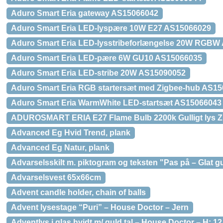
Aduro Smart Eria gateway AS15066042
Aduro Smart Eria LED-lyspære 10W E27 AS15066029
Aduro Smart Eria LED-lysstribeforlængelse 20W RGBW
Aduro Smart Eria LED-pære 6W GU10 AS15066035
Aduro Smart Eria LED-stribe 20W AS15090052
Aduro Smart Eria RGB startersæt med Zigbee-hub AS1
Aduro Smart Eria WarmWhite LED-startsæt AS15066043
ADUROSMART ERIA E27 Flame Bulb 2200k Gulligt lys Z
Advanced Eg Hvid Trend, plank
Advanced Eg Natur, plank
Advarselsskilt m. piktogram og teksten "Pas på – Glat g
Advarselsvest 65x66cm
Advent candle holder, chain of balls
Advent lysestage “Puri” – House Doctor – Jern
Adventlys i glas hvidt m/ guld tal – House Doctor – H: 1