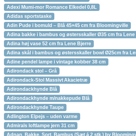
Adexi Mumi-mor Romance Elkedel 0,8L
Adidas sportstaske
Adin Pude i bomuld – Blå 45×45 cm fra Bloomingville
Adina bakke i bambus og østersskaller Ø35 cm fra Lene 
Adina høj vase 52 cm fra Lene Bjerre
Adina skål i bambus og østersskaller bowl Ø25cm fra Le
Adine pendel lampe i vintage kobber 38 cm
Adirondack stol – Grå
Adirondack-Stol Massivt Akacietræ
Adirondackhynde Blå
Adirondackhynde m/nakkepude Blå
Adirondackhynde Taupe
Adlington Elpejs – uden varme
Admirals loftlampe jern 31 cm
Adnan, Bakke, Sort, Bambus (Sæt á 2 stk.) by Bloomingvil