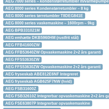
AEG 7000 series – kondenstørretumbler m/varmepumpe 
AEG 8000 series Kondenstørretumbler – 8 kg
AEG 8000 series tørretumbler T8DEG841E
AEG 8000 series vaskemaskine – 1600rpm – 9kg
AEG BPB331021M
AEG emhætte DKB5960HM (rustfrit stål)
AEG FFB41600ZW
AEG FFB53640ZW Opvaskemaskine 2+2 års garanti
AEG FFS53630ZW
AEG FFS53630ZW Opvaskemaskine 2+2 års garanti
AEG fryseskab ABE812E6NF Integreret
AEG fryseskab AGB625F7NW (hvid)
AEG FSB31600Z
AEG FSB32610Z Integrerbar opvaskemaskine 2+2 års ga
AEG FSE63807P Integrerbar opvaskemaskine