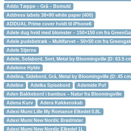
Addo Tæppe – Grå – Bomuld
Address labels 38×90 white paper (400)
ADDUAL Prime cover hvidt til iPhone6
Adele dug hvid med blomster – 150×150 cm fra GreenGa
Adele pudebetræk – Multifarvet – 50×50 cm fra Greengat
Adele Stjerne
Adele, Sofabord, Sort, Metal by Bloomingville (D: 63.5 cm
Adeleine Hylde
Adelina, Sidebord, Grå, Metal by Bloomingville (D: 45 cm.
Adeline
Adelka Spisebord
Ademide Puf
Aden Bakkebord i bambus – Natur fra Bloomingville
Adena Kurv
Adera Køkkenskab
Adexi Mumi Lille My Romance Elkedel 0,8L
Adexi Mumi New Nordic Brødrister
Adexi Mumi New Nordic Elkedel 1L