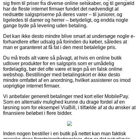
sig frem til priser fra diverse online selskaber, og til gengæld
har de fleste internet firmaer fundet det nødvendigt at
nedsætte salgspriserne på deres varer – til juniorer, og
ligeledes til damer og herrer – betydeligt, og endda nogle
gange byde på levering uden betaling.
Det kan ikke desto mindre blive smart at undersøge nogle e-
forhandlere efter udsalg på forinden du køber, således at
man er garanteret at få fat i den mest betalelige pris.
Du må trods alt være så påvagt, at hvis en online butik
udlover produkter for en salgspris som er umådelig
fordelagtig, bør det ofte være et tegn på en falsk online
webshop. Bestillinger med betalingskort er ikke desto
mindre omfattet af en anordning, hvilket assisterer os imod
uoprigtige internet firmaer.
Vi anbefaler generelt betalinger med kort eller MobilePay.
Som en alternativ mulighed kunne du drage fordel af en
løsning som for eksempel ViaBill, i tilfælde af at du ønsker at
finansiere beløbet i flere bidder.
Inden nogen bestiller i en butik på nettet kan man faktisk