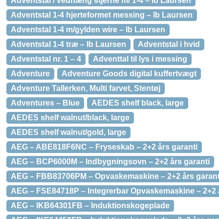
Adventstal / vedhæng stjerne m/ 1-4 – Ib Laursen
Adventstal 1-4 hjerteformet messing – Ib Laursen
Adventstal 1-4 m/gylden wire – Ib Laursen
Adventstal 1-4 træ – Ib Laursen
Adventstal i hvid
Adventstal nr. 1 – 4
Adventtal til lys i messing
Adventure
Adventure Goods digital kuffertvægt
Adventure Tallerken, Multi farvet, Stentøj
Adventures – Blue
AEDES shelf black, large
AEDES shelf walnut/black, large
AEDES shelf walnut/gold, large
AEG – ABE818F6NC – Fryseskab – 2+2 års garanti
AEG – BCP6000M – Indbygningsovn – 2+2 års garanti
AEG – FBB83706PM – Opvaskemaskine – 2+2 års garant
AEG – FSE84718P – Integrerbar Opvaskemaskine – 2+2 å
AEG – IKB64301FB – Induktionskogeplade