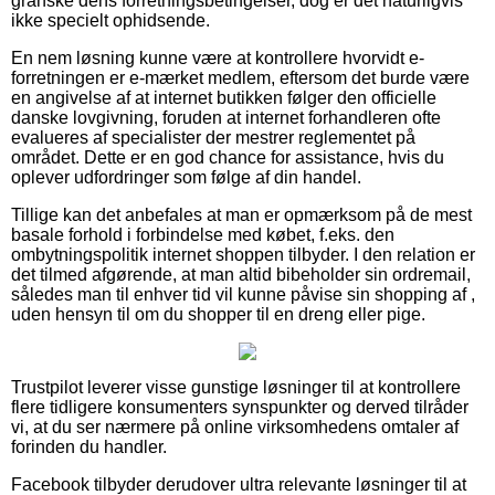
granske dens forretningsbetingelser, dog er det naturligvis
ikke specielt ophidsende.
En nem løsning kunne være at kontrollere hvorvidt e-
forretningen er e-mærket medlem, eftersom det burde være
en angivelse af at internet butikken følger den officielle
danske lovgivning, foruden at internet forhandleren ofte
evalueres af specialister der mestrer reglementet på
området. Dette er en god chance for assistance, hvis du
oplever udfordringer som følge af din handel.
Tillige kan det anbefales at man er opmærksom på de mest
basale forhold i forbindelse med købet, f.eks. den
ombytningspolitik internet shoppen tilbyder. I den relation er
det tilmed afgørende, at man altid bibeholder sin ordremail,
således man til enhver tid vil kunne påvise sin shopping af ,
uden hensyn til om du shopper til en dreng eller pige.
Trustpilot leverer visse gunstige løsninger til at kontrollere
flere tidligere konsumenters synspunkter og derved tilråder
vi, at du ser nærmere på online virksomhedens omtaler af
forinden du handler.
Facebook tilbyder derudover ultra relevante løsninger til at