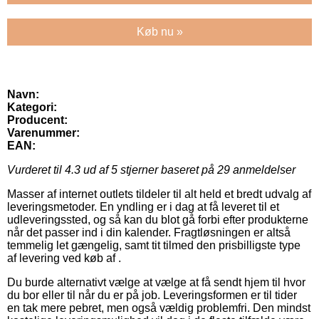
Køb nu »
Navn:
Kategori:
Producent:
Varenummer:
EAN:
Vurderet til
4.3
ud af 5 stjerner baseret på
29
anmeldelser
Masser af internet outlets tildeler til alt held et bredt udvalg af
leveringsmetoder. En yndling er i dag at få leveret til et
udleveringssted, og så kan du blot gå forbi efter produkterne
når det passer ind i din kalender. Fragtløsningen er altså
temmelig let gængelig, samt tit tilmed den prisbilligste type
af levering ved køb af .
Du burde alternativt vælge at vælge at få sendt hjem til hvor
du bor eller til når du er på job. Leveringsformen er til tider
en tak mere pebret, men også vældig problemfri. Den mindst