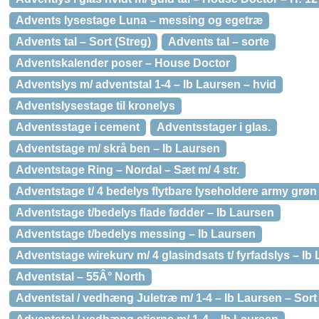
Advents lysestage Luna – messing og egetræ
Advents tal – Sort (Streg)
Advents tal – sorte
Adventskalender poser – House Doctor
Adventslys m/ adventstal 1-4 – Ib Laursen – hvid
Adventslysestage til kronelys
Adventsstage i cement
Adventsstager i glas.
Adventstage m/ skrå ben – Ib Laursen
Adventstage Ring – Nordal – Sæt m/ 4 str.
Adventstage t/ 4 bedelys flytbare lyseholdere army grøn
Adventstage t/bedelys flade fødder – Ib Laursen
Adventstage t/bedelys messing – Ib Laursen
Adventstage wirekurv m/ 4 glasindsats t/ fyrfadslys – Ib
Adventstal – 55Â° North
Adventstal / vedhæng Juletræ m/ 1-4 – Ib Laursen – Sort