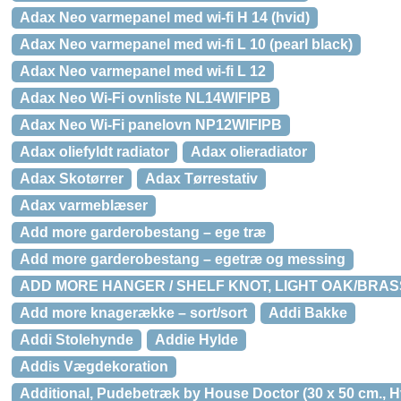
Adax Neo varmepanel med wi-fi H 14 (hvid)
Adax Neo varmepanel med wi-fi L 10 (pearl black)
Adax Neo varmepanel med wi-fi L 12
Adax Neo Wi-Fi ovnliste NL14WIFIPB
Adax Neo Wi-Fi panelovn NP12WIFIPB
Adax oliefyldt radiator
Adax olieradiator
Adax Skotørrer
Adax Tørrestativ
Adax varmeblæser
Add more garderobestang – ege træ
Add more garderobestang – egetræ og messing
ADD MORE HANGER / SHELF KNOT, LIGHT OAK/BRAS
Add more knagerække – sort/sort
Addi Bakke
Addi Stolehynde
Addie Hylde
Addis Vægdekoration
Additional, Pudebetræk by House Doctor (30 x 50 cm., H