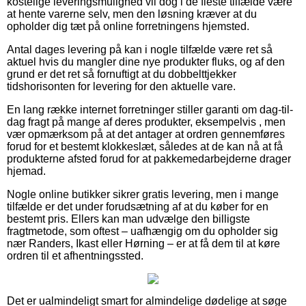
kostelige leveringsmulighed vil dog i de fleste tilfælde være
at hente varerne selv, men den løsning kræver at du
opholder dig tæt på online forretningens hjemsted.
Antal dages levering på kan i nogle tilfælde være ret så
aktuel hvis du mangler dine nye produkter fluks, og af den
grund er det ret så fornuftigt at du dobbelttjekker
tidshorisonten for levering for den aktuelle vare.
En lang række internet forretninger stiller garanti om dag-til-
dag fragt på mange af deres produkter, eksempelvis , men
vær opmærksom på at det antager at ordren gennemføres
forud for et bestemt klokkeslæt, således at de kan nå at få
produkterne afsted forud for at pakkemedarbejderne drager
hjemad.
Nogle online butikker sikrer gratis levering, men i mange
tilfælde er det under forudsætning af at du køber for en
bestemt pris. Ellers kan man udvælge den billigste
fragtmetode, som oftest – uafhængig om du opholder sig
nær Randers, Ikast eller Hørning – er at få dem til at køre
ordren til et afhentningssted.
Det er ualmindeligt smart for almindelige dødelige at søge