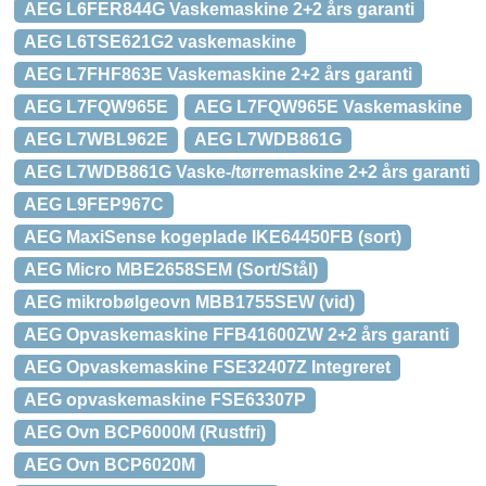
AEG L6FER844G Vaskemaskine 2+2 års garanti
AEG L6TSE621G2 vaskemaskine
AEG L7FHF863E Vaskemaskine 2+2 års garanti
AEG L7FQW965E
AEG L7FQW965E Vaskemaskine
AEG L7WBL962E
AEG L7WDB861G
AEG L7WDB861G Vaske-/tørremaskine 2+2 års garanti
AEG L9FEP967C
AEG MaxiSense kogeplade IKE64450FB (sort)
AEG Micro MBE2658SEM (Sort/Stål)
AEG mikrobølgeovn MBB1755SEW (vid)
AEG Opvaskemaskine FFB41600ZW 2+2 års garanti
AEG Opvaskemaskine FSE32407Z Integreret
AEG opvaskemaskine FSE63307P
AEG Ovn BCP6000M (Rustfri)
AEG Ovn BCP6020M