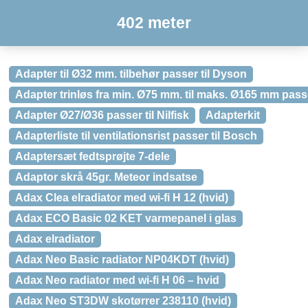
402 meter
Adapter til Ø32 mm. tilbehør passer til Dyson
Adapter trinløs fra min. Ø75 mm. til maks. Ø165 mm passe
Adapter Ø27/Ø36 passer til Nilfisk
Adapterkit
Adapterliste til ventilationsrist passer til Bosch
Adaptersæt fedtsprøjte 7-dele
Adaptor skrå 45gr. Meteor indsatse
Adax Clea elradiator med wi-fi H 12 (hvid)
Adax ECO Basic 02 KET varmepanel i glas
Adax elradiator
Adax Neo Basic radiator NP04KDT (hvid)
Adax Neo radiator med wi-fi H 06 – hvid
Adax Neo ST3DW skotørrer 238110 (hvid)