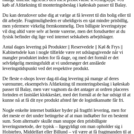
køb af Afdækning til monteringsbeslag i køleskab passer til Balay.
Du kan derudover udse dig at vælge at få leveret til din bolig eller til
dit arbejde. Fragtmuligheden er uheldigvis en sjat mindre prisbillig,
men ydermere virkelig fremkommelig. Den billigste leveringstype
vil dog altid være selv at hente varerne, men det forudsætter at du
fysisk befinder dig lige ved internet selskabets arbejdslager.
Antal dages levering på Produkter || Reservedele || Køl & Frys ||
Kabinetsdele kan i nogle tilfælde være ret udslagsgivende når vi
mangler produktet inden for få dage, og med det formål er det
selvfølgelig meningsfuldt at vi undersøger det anslåede
leveringstidspunkt ved det respektive produkt.
De fleste e-shops lover dag-til-dag levering på mange af deres
varenumre, eksempelvis Afdækning til monteringsbeslag i køleskab
passer til Balay, men vær vagtsom da det antager at ordren placeres
forinden et fastslået klokkeslæt, med det formål at de har udsigt til at
kunne nå at få dit nye produkt afsted før de logistikansatte får fri.
Nogle enkelte internet butikker byder på fragtfri levering, men for
det meste er det under betingelse af at man indkøber for en bestemt
sum. Som alternativ skulle man snuppe den prisbilligste
leveringsmetode, der typisk – ligegyldigt om man opholder sig i
Holstebro, Middelfart eller Billund – vil være at få fragtmanden til at