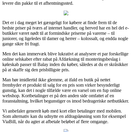
levere din pakke til et afhentningssted.
Det er i dag meget let gængeligt for købere at finde frem til de
bedste priser på tværs af internet handler, og herved har en hel del e-
butikker været nødt til at formindske priserne på varerne – til
juniorer, og ligeledes til damer og herrer – kolossalt, og endda nogle
gange sikre fri fragt.
Men det kan immervæk blive lukrativt at analysere et par forskellige
online selskaber efter rabat på Afdækning til monteringsbeslag i
køleskab passer til Balay inden du køber, således at du er skråsikker
på at skaffe sig den prisbilligste pris.
Man bør imidlertid ikke glemme, at ifald en butik på nettet
frembyder et produkt til salg for en pris som virker besynderligt
gunstig, kan det i nogle tilfælde være en varsel om en fup online
webshop. Kortbetalinger er på den anden side omfattet af en
foranstaltning, hvilket begunstiger os imod bedrageriske netbutikker.
Vi anbefaler generelt køb med kort eller betalinger med mobilen.
Som alternativ kan du udnytte en afdragsløsning som for eksempel
ViaBill, når du agter at afbetale beløbet af flere omgange.