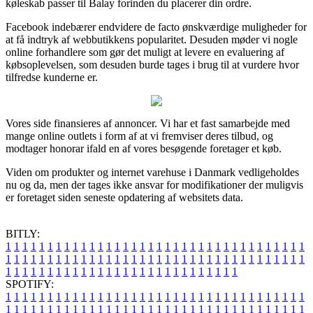
køleskab passer til Balay forinden du placerer din ordre.
Facebook indebærer endvidere de facto ønskværdige muligheder for
at få indtryk af webbutikkens popularitet. Desuden møder vi nogle
online forhandlere som gør det muligt at levere en evaluering af
købsoplevelsen, som desuden burde tages i brug til at vurdere hvor
tilfredse kunderne er.
Vores side finansieres af annoncer. Vi har et fast samarbejde med
mange online outlets i form af at vi fremviser deres tilbud, og
modtager honorar ifald en af vores besøgende foretager et køb.
Viden om produkter og internet varehuse i Danmark vedligeholdes
nu og da, men der tages ikke ansvar for modifikationer der muligvis
er foretaget siden seneste opdatering af websitets data.
BITLY:
1
1
1
1
1
1
1
1
1
1
1
1
1
1
1
1
1
1
1
1
1
1
1
1
1
1
1
1
1
1
1
1
1
1
1
1
1
1
1
1
1
1
1
1
1
1
1
1
1
1
1
1
1
1
1
1
1
1
1
1
1
1
1
1
1
1
1
1
1
1
1
1
1
1
1
1
1
1
1
1
1
1
1
1
1
1
1
1
1
1
1
1
1
1
1
1
1
1
1
1
SPOTIFY:
1
1
1
1
1
1
1
1
1
1
1
1
1
1
1
1
1
1
1
1
1
1
1
1
1
1
1
1
1
1
1
1
1
1
1
1
1
1
1
1
1
1
1
1
1
1
1
1
1
1
1
1
1
1
1
1
1
1
1
1
1
1
1
1
1
1
1
1
1
1
1
1