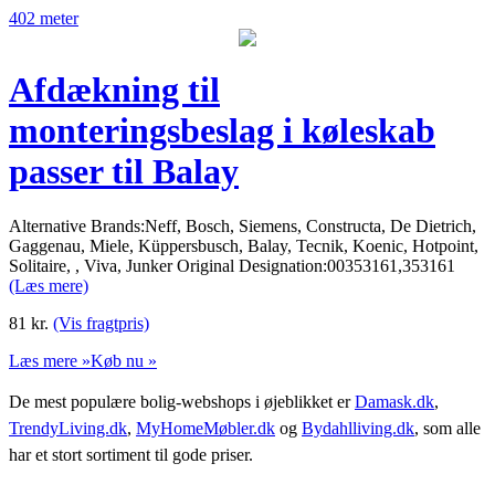
402 meter
Afdækning til
monteringsbeslag i køleskab
passer til Balay
Alternative Brands:Neff, Bosch, Siemens, Constructa, De Dietrich,
Gaggenau, Miele, Küppersbusch, Balay, Tecnik, Koenic, Hotpoint,
Solitaire, , Viva, Junker Original Designation:00353161,353161
(Læs mere)
81
kr.
(Vis fragtpris)
Læs mere »
Køb nu »
De mest populære bolig-webshops i øjeblikket er
Damask.dk
,
TrendyLiving.dk
,
MyHomeMøbler.dk
og
Bydahlliving.dk
, som alle
har et stort sortiment til gode priser.