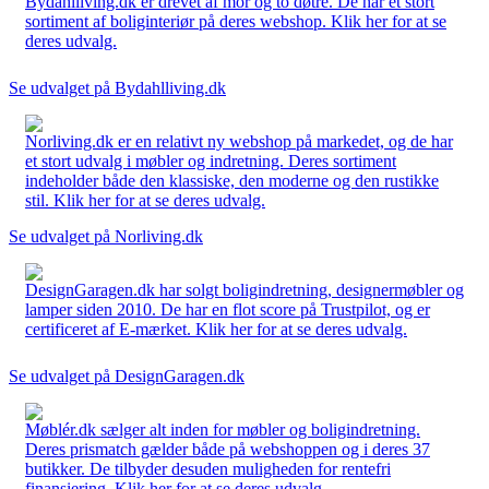
Bydahlliving.dk er drevet af mor og to døtre. De har et stort
sortiment af boliginteriør på deres webshop. Klik her for at se
deres udvalg.
Se udvalget på Bydahlliving.dk
Norliving.dk er en relativt ny webshop på markedet, og de har
et stort udvalg i møbler og indretning. Deres sortiment
indeholder både den klassiske, den moderne og den rustikke
stil. Klik her for at se deres udvalg.
Se udvalget på Norliving.dk
DesignGaragen.dk har solgt boligindretning, designermøbler og
lamper siden 2010. De har en flot score på Trustpilot, og er
certificeret af E-mærket. Klik her for at se deres udvalg.
Se udvalget på DesignGaragen.dk
Møblér.dk sælger alt inden for møbler og boligindretning.
Deres prismatch gælder både på webshoppen og i deres 37
butikker. De tilbyder desuden muligheden for rentefri
finansiering. Klik her for at se deres udvalg.