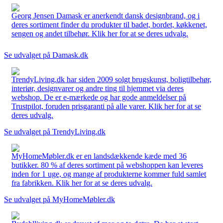
Georg Jensen Damask er anerkendt dansk designbrand, og i
deres sortiment finder du produkter til badet, bordet, køkkenet,
sengen og andet tilbehør. Klik her for at se deres udvalg.
Se udvalget på Damask.dk
TrendyLiving.dk har siden 2009 solgt brugskunst, boligtilbehør,
interiør, designvarer og andre ting til hjemmet via deres
webshop. De er e-mærkede og har gode anmeldelser på
Trustpilot, foruden prisgaranti på alle varer. Klik her for at se
deres udvalg.
Se udvalget på TrendyLiving.dk
MyHomeMøbler.dk er en landsdækkende kæde med 36
butikker. 80 % af deres sortiment på webshoppen kan leveres
inden for 1 uge, og mange af produkterne kommer fuld samlet
fra fabrikken. Klik her for at se deres udvalg.
Se udvalget på MyHomeMøbler.dk