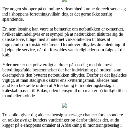
Før nogen shopper på en online virksomhed kunne de reelt sætte sig
ind i shoppens forretningsvilkår, dog er det gerne ikke særlig
spændende.
En nem løsning kan være at bemærke om netbutikken er e-mærket,
hvilket almindeligvis er et sympol på at netbutikken tilslutter sig de
danske love, tillige med at internet virksomheden tit tilses af
fagmænd som forstår vilkårene. Derudover tilbydes du anledning til
hjælpende service, når du forvoldes vanskeligheder som følge af dit
køb.
Ydermere er det prisværdigt at du er påpasselig med de mest
betydningsfulde bestemmelser der har indvirkning på ordren, som
eksempelvis den bytteret netbutikken tilbyder. Derfor er det ligeledes
vigtigt, at man stadigvæk sikrer ens kvitteringsmail, således man
altid kan bekræfte ordren af Afdækning til monteringsbeslag i
køleskab passer til Balay, uden hensyn til om man er på indkøb til en
mand eller kvinde.
Trustpilot giver dig aldeles hensigtsmæssige chancer for at sondere
en række øvrige kunders vurderinger og derfor tilrådes det, at du
kigger på e-shoppens omtaler af Afdækning til monteringsbeslag i