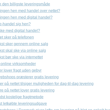
e den billigste leveringsmåde
lingen hen med handel over nettet?
lingen hen med digital handel?
e-handel sig hen?
ske med digital handel?
et sker på telefonen
st sker gennem online salg
t skal ske via online salg
t bør ske via internettet
 online virksomheder
er lover fragt uden gebyr
webshops præsterer gratis levering
er på nettet tilsiger muligheden for dag-til-dag levering
e på nettet lover gratis levering
st kostelige fragtmetode
 letkøbte leveringsudgave