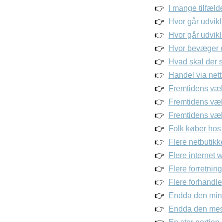
I mange tilfæld
Hvor går udvik
Hvor går udvik
Hvor bevæger 
Hvad skal der 
Handel via nett
Fremtidens væk
Fremtidens væks
Fremtidens væks
Folk køber hos
Flere netbutikk
Flere internet 
Flere forretning
Flere forhandler
Endda den mind
Endda den mest