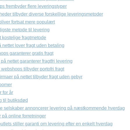
s frembyder flere leveringstyper
eder tilbyder diverse forskellige leveringsmetoder
liver fortsat mere populært
ligste metode til levering
t kostelige fragtmetode
nettet lover fragt uden betaling
ps garanterer gratis fragt
på nettet garanterer fragtfri levering
 webshops tilbyder portofri fragt
irmaer på nettet tilbyder fragt uden gebyr
oomer
 for år
 til butiksdød
ne selskaber annoncerer levering på næstkommende hverdag
på online forretninger
tlets stiller garanti om levering efter en enkelt hverdag