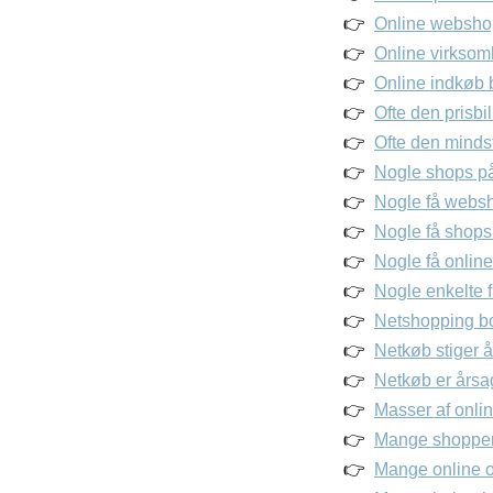
Online webshop
Online virksomh
Online indkøb b
Ofte den prisbil
Ofte den minds
Nogle shops på 
Nogle få websho
Nogle få shops 
Nogle få online
Nogle enkelte f
Netshopping b
Netkøb stiger år
Netkøb er årsag
Masser af onli
Mange shopper 
Mange online ou