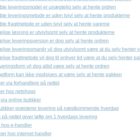
bte leveringsmodel er unægtelig selv at hente ordren
te leveringsmetode er uden tvivl selv at hente produkterne
te fragtmetode er uden tvivl selv at hente varerne
lige løsning er utvivlsomt selv at hente produkterne
lige leveringsversion er dog selv at hente ordren
lige leveringsmanér vil dog utvivlsomt være at du selv henter 
lige fragtmetode vil dog til enhver tid være at du selv henter p
everingsform vil dog altid være selv at hente ordren
ragtform kan ikke modsiges at være selv at hente pakken
r via forhandlere på nettet
er hos netshops
via online butikker
utikker præsterer levering på næstkommende hverdag
 på nettet giver løfte om 1 hverdags levering
r hos e-handler
er hos internet handler