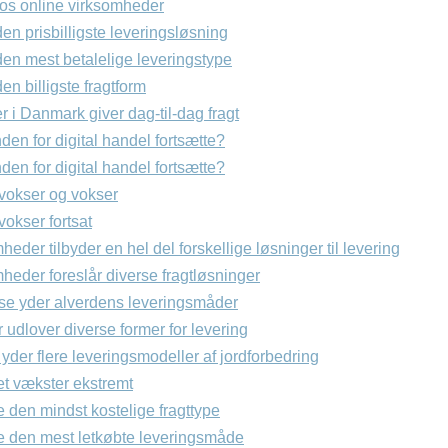
os online virksomheder
n prisbilligste leveringsløsning
n mest betalelige leveringstype
n billigste fragtform
 i Danmark giver dag-til-dag fragt
en for digital handel fortsætte?
en for digital handel fortsætte?
 vokser og vokser
vokser fortsat
heder tilbyder en hel del forskellige løsninger til levering
mheder foreslår diverse fragtløsninger
use yder alverdens leveringsmåder
r udlover diverse former for levering
r yder flere leveringsmodeller af jordforbedring
et vækster ekstremt
e den mindst kostelige fragttype
de den mest letkøbte leveringsmåde