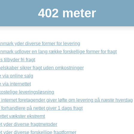
402 meter
mark yder diverse former for levering
mark udlover en lang række forskellige former for fragt
tilbyder fri fragt
selskaber sikrer fragt uden omkostninger
 via online salg
 via internettet
kostelige leveringsløsning
 internet foretagender giver løfte om levering på næste hverdag
 forhandlere på nettet giver 1 dags fragt
ttet vækster ekstremt
et yder diverse fragtmetoder
t yder diverse forskellige fragtformer