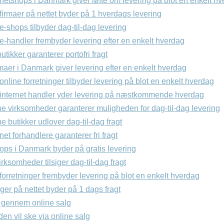
 netshops i Danmark giver løfte om levering på blot en enkelt h
 firmaer på nettet byder på 1 hverdags levering
 e-shops tilbyder dag-til-dag levering
 e-handler frembyder levering efter en enkelt hverdag
ikker garanterer portofri fragt
aer i Danmark giver levering efter en enkelt hverdag
nline forretninger tilbyder levering på blot en enkelt hverdag
internet handler yder levering på næstkommende hverdag
ne virksomheder garanterer muligheden for dag-til-dag levering
ne butikker udlover dag-til-dag fragt
net forhandlere garanterer fri fragt
ops i Danmark byder på gratis levering
irksomheder tilsiger dag-til-dag fragt
 forretninger frembyder levering på blot en enkelt hverdag
nger på nettet byder på 1 dags fragt
 gennem online salg
den vil ske via online salg