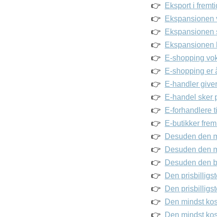
Eksport i fremti
Ekspansionen vi
Ekspansionen s
Ekspansionen b
E-shopping voks
E-shopping er å
E-handler giver 
E-handel sker p
E-forhandlere 
E-butikker frem
Desuden den me
Desuden den me
Desuden den bi
Den prisbilligs
Den prisbilligst
Den mindst kost
Den mindst kos