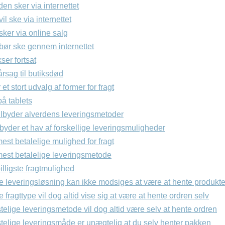
den sker via internettet
l ske via internettet
ker via online salg
ør ske gennem internettet
er fortsat
rsag til butiksdød
et stort udvalg af former for fragt
å tablets
tilbyder alverdens leveringsmetoder
byder et hav af forskellige leveringsmuligheder
st betalelige mulighed for fragt
st betalelige leveringsmetode
lligste fragtmulighed
te leveringsløsning kan ikke modsiges at være at hente produkte
e fragttype vil dog altid vise sig at være at hente ordren selv
elige leveringsmetode vil dog altid være selv at hente ordren
telige leveringsmåde er unægtelig at du selv henter pakken