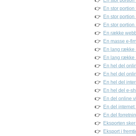
En stor portion
En stor portion
En stor portion
En stor portion
En række webbut
En masse e-firm
En lang række o
En lang række 
En hel del onli
En hel del onli
En hel del inter
En hel del e-sh
En del online v
En del internet
En del forretni
Eksporten sker
Eksport i fremti