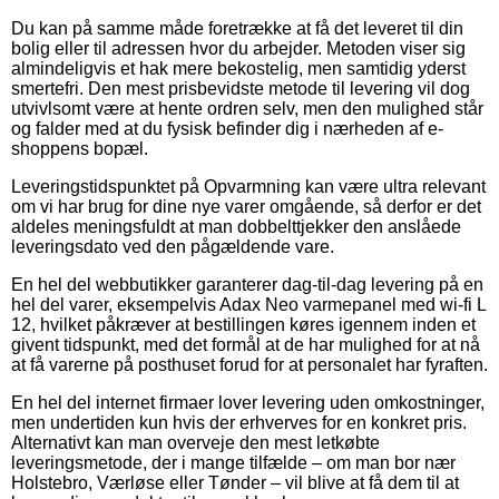
Du kan på samme måde foretrække at få det leveret til din
bolig eller til adressen hvor du arbejder. Metoden viser sig
almindeligvis et hak mere bekostelig, men samtidig yderst
smertefri. Den mest prisbevidste metode til levering vil dog
utvivlsomt være at hente ordren selv, men den mulighed står
og falder med at du fysisk befinder dig i nærheden af e-
shoppens bopæl.
Leveringstidspunktet på Opvarmning kan være ultra relevant
om vi har brug for dine nye varer omgående, så derfor er det
aldeles meningsfuldt at man dobbelttjekker den anslåede
leveringsdato ved den pågældende vare.
En hel del webbutikker garanterer dag-til-dag levering på en
hel del varer, eksempelvis Adax Neo varmepanel med wi-fi L
12, hvilket påkræver at bestillingen køres igennem inden et
givent tidspunkt, med det formål at de har mulighed for at nå
at få varerne på posthuset forud for at personalet har fyraften.
En hel del internet firmaer lover levering uden omkostninger,
men undertiden kun hvis der erhverves for en konkret pris.
Alternativt kan man overveje den mest letkøbte
leveringsmetode, der i mange tilfælde – om man bor nær
Holstebro, Værløse eller Tønder – vil blive at få dem til at