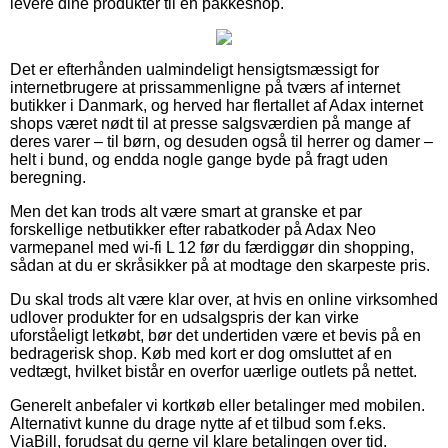
levere dine produkter til en pakkeshop.
Det er efterhånden ualmindeligt hensigtsmæssigt for
internetbrugere at prissammenligne på tværs af internet
butikker i Danmark, og herved har flertallet af Adax internet
shops været nødt til at presse salgsværdien på mange af
deres varer – til børn, og desuden også til herrer og damer –
helt i bund, og endda nogle gange byde på fragt uden
beregning.
Men det kan trods alt være smart at granske et par
forskellige netbutikker efter rabatkoder på Adax Neo
varmepanel med wi-fi L 12 før du færdiggør din shopping,
sådan at du er skråsikker på at modtage den skarpeste pris.
Du skal trods alt være klar over, at hvis en online virksomhed
udlover produkter for en udsalgspris der kan virke
uforståeligt letkøbt, bør det undertiden være et bevis på en
bedragerisk shop. Køb med kort er dog omsluttet af en
vedtægt, hvilket bistår en overfor uærlige outlets på nettet.
Generelt anbefaler vi kortkøb eller betalinger med mobilen.
Alternativt kunne du drage nytte af et tilbud som f.eks.
ViaBill, forudsat du gerne vil klare betalingen over tid.