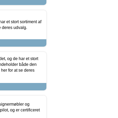
ar et stort sortiment af
e deres udvalg.
t, og de har et stort
 indeholder både den
 her for at se deres
esignermøbler og
lot, og er certificeret