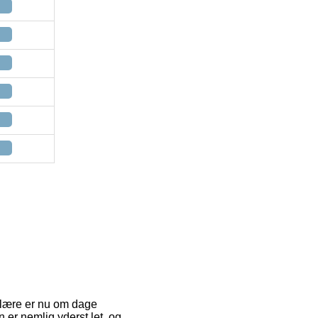
ulære er nu om dage
 er nemlig yderst let, og