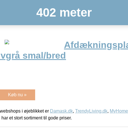
402 meter
Afdækningspla
lvgrå smal/bred
Køb nu »
webshops i øjeblikket er
Damask.dk
,
TrendyLiving.dk
,
MyHomeM
 har et stort sortiment til gode priser.