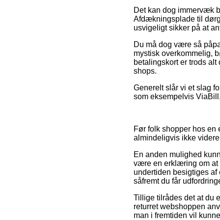
Det kan dog immervæk bli
Afdækningsplade til dørg
usvigeligt sikker på at a
Du må dog være så påpasse
mystisk overkommelig, bø
betalingskort er trods a
shops.
Generelt slår vi et slag 
som eksempelvis ViaBill, 
Før folk shopper hos en
almindeligvis ikke vide
En anden mulighed kunne 
være en erklæring om at o
undertiden besigtiges af
såfremt du får udfordrin
Tillige tilrådes det at du
returret webshoppen anven
man i fremtiden vil kunn