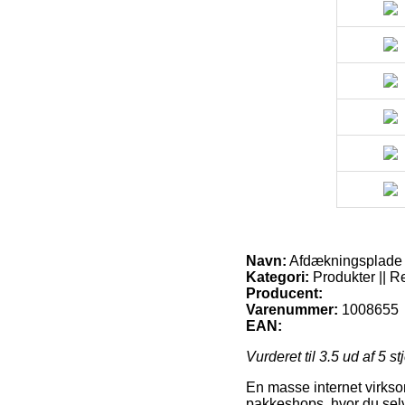
Navn:
Afdækningsplade t
Kategori:
Produkter || R
Producent:
Varenummer:
1008655
EAN:
Vurderet til
3.5
ud af 5 st
En masse internet virkso
pakkeshops, hvor du selv 