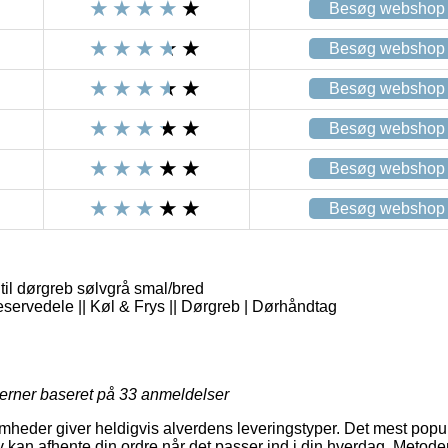
Besøg webshop
Besøg webshop
Besøg webshop
Besøg webshop
Besøg webshop
Besøg webshop
il dørgreb sølvgrå smal/bred
eservedele || Køl & Frys || Dørgreb | Dørhåndtag
jerner baseret på
33
anmeldelser
mheder giver heldigvis alverdens leveringstyper. Det mest pop
kan afhente din ordre når det passer ind i din hverdag. Metoden