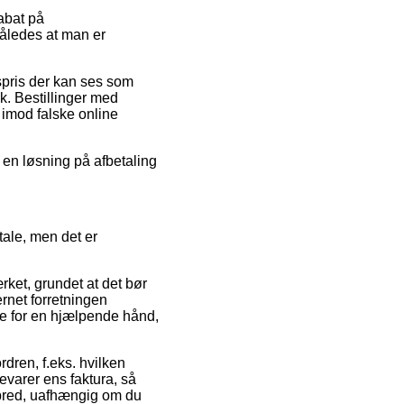
abat på
således at man er
gspris der kan ses som
k. Bestillinger med
 imod falske online
e en løsning på afbetaling
ale, men det er
ket, grundet at det bør
ernet forretningen
ce for en hjælpende hånd,
rdren, f.eks. hvilken
evarer ens faktura, så
/bred, uafhængig om du