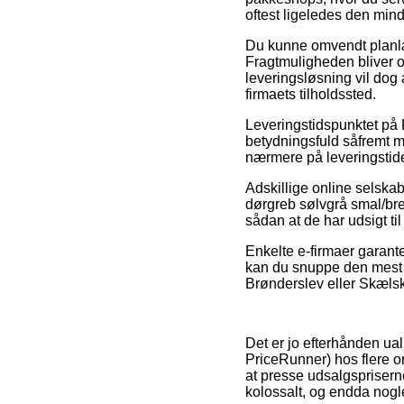
oftest ligeledes den min
Du kunne omvendt planlægg
Fragtmuligheden bliver o
leveringsløsning vil dog 
firmaets tilholdssted.
Leveringstidspunktet på P
betydningsfuld såfremt m
nærmere på leveringstide
Adskillige online selskab
dørgreb sølvgrå smal/bred
sådan at de har udsigt t
Enkelte e-firmaer garante
kan du snuppe den mest p
Brønderslev eller Skælskør
Det er jo efterhånden ua
PriceRunner) hos flere on
at presse udsalgsprisern
kolossalt, og endda nogle