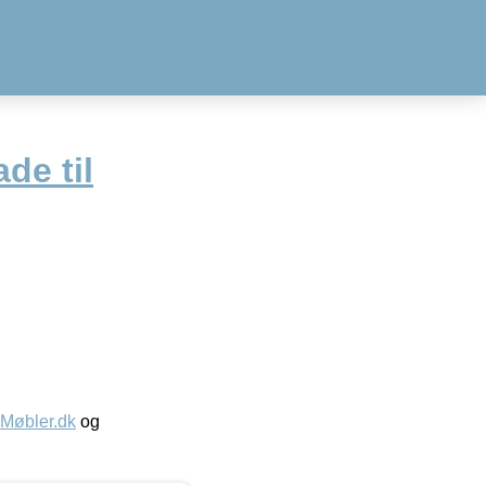
de til
øbler.dk
og