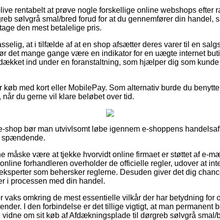
ve rentabelt at prøve nogle forskellige online webshops efter r
reb sølvgrå smal/bred forud for at du gennemfører din handel, 
ntage den mest betalelige pris.
lig, at i tilfælde af at en shop afsætter deres varer til en sal
r det mange gange være en indikator for en uægte internet buti
lt dækket ind under en foranstaltning, som hjælper dig som kunde
for køb med kort eller MobilePay. Som alternativ burde du benytt
når du gerne vil klare beløbet over tid.
 e-shop bør man utvivlsomt løbe igennem e-shoppens handelsaft
re spændende.
måske være at tjekke hvorvidt online firmaet er støttet af e-mær
nline forhandleren overholder de officielle regler, udover at int
 eksperter som behersker reglerne. Desuden giver det dig chan
ger i processen med din handel.
 er vaks omkring de mest essentielle vilkår der har betydning for o
der. I den forbindelse er det tillige vigtigt, at man permanent b
e vidne om sit køb af Afdækningsplade til dørgreb sølvgrå smal