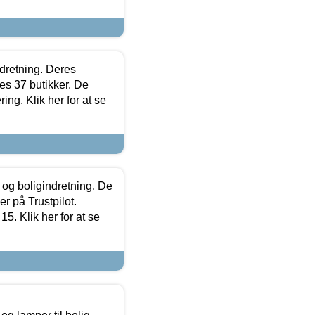
ndretning. Deres
s 37 butikker. De
ing. Klik her for at se
 og boligindretning. De
r på Trustpilot.
5. Klik her for at se