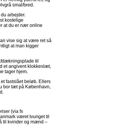
ølvgrå smal/bred.
 du arbejder.
st kostelige
r at du er nær online
an vise sig at være ret så
tligt at man kigger
 Afdækningsplade til
d et angivent klokkeslæt,
ne tager hjem.
et fastslået beløb. Ellers
 du bor tæt på København,
d.
iser (via fx
Danmark været tvunget til
å til kvinder og mænd –