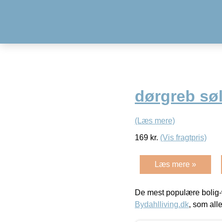
dørgreb sø
(Læs mere)
169
kr.
(Vis fragtpris)
Læs mere »
De mest populære bolig-
Bydahlliving.dk
, som alle