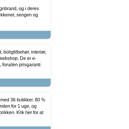
nbrand, og i deres
køkkenet, sengen og
boligtilbehør, interiør,
 webshop. De er e-
 foruden prisgaranti
ed 36 butikker. 80 %
nden for 1 uge, og
ikken. Klik her for at