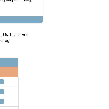
g lamper til bolig,
 fra bl.a. deres
mer og