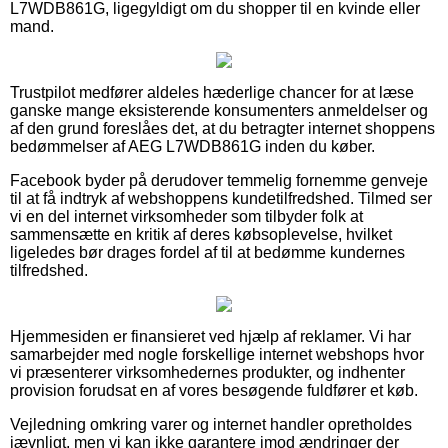
L7WDB861G, ligegyldigt om du shopper til en kvinde eller
mand.
Trustpilot medfører aldeles hæderlige chancer for at læse
ganske mange eksisterende konsumenters anmeldelser og
af den grund foreslåes det, at du betragter internet shoppens
bedømmelser af AEG L7WDB861G inden du køber.
Facebook byder på derudover temmelig fornemme genveje
til at få indtryk af webshoppens kundetilfredshed. Tilmed ser
vi en del internet virksomheder som tilbyder folk at
sammensætte en kritik af deres købsoplevelse, hvilket
ligeledes bør drages fordel af til at bedømme kundernes
tilfredshed.
Hjemmesiden er finansieret ved hjælp af reklamer. Vi har
samarbejder med nogle forskellige internet webshops hvor
vi præsenterer virksomhedernes produkter, og indhenter
provision forudsat en af vores besøgende fuldfører et køb.
Vejledning omkring varer og internet handler opretholdes
jævnligt, men vi kan ikke garantere imod ændringer der