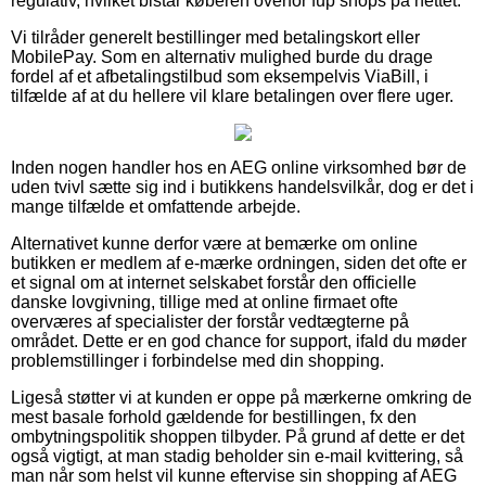
regulativ, hvilket bistår køberen overfor fup shops på nettet.
Vi tilråder generelt bestillinger med betalingskort eller
MobilePay. Som en alternativ mulighed burde du drage
fordel af et afbetalingstilbud som eksempelvis ViaBill, i
tilfælde af at du hellere vil klare betalingen over flere uger.
Inden nogen handler hos en AEG online virksomhed bør de
uden tvivl sætte sig ind i butikkens handelsvilkår, dog er det i
mange tilfælde et omfattende arbejde.
Alternativet kunne derfor være at bemærke om online
butikken er medlem af e-mærke ordningen, siden det ofte er
et signal om at internet selskabet forstår den officielle
danske lovgivning, tillige med at online firmaet ofte
overværes af specialister der forstår vedtægterne på
området. Dette er en god chance for support, ifald du møder
problemstillinger i forbindelse med din shopping.
Ligeså støtter vi at kunden er oppe på mærkerne omkring de
mest basale forhold gældende for bestillingen, fx den
ombytningspolitik shoppen tilbyder. På grund af dette er det
også vigtigt, at man stadig beholder sin e-mail kvittering, så
man når som helst vil kunne eftervise sin shopping af AEG