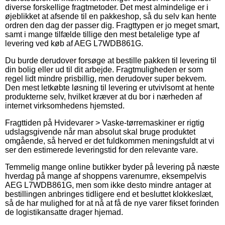
diverse forskellige fragtmetoder. Det mest almindelige er i
øjeblikket at afsende til en pakkeshop, så du selv kan hente
ordren den dag der passer dig. Fragttypen er jo meget smart,
samt i mange tilfælde tillige den mest betalelige type af
levering ved køb af AEG L7WDB861G.
Du burde derudover forsøge at bestille pakken til levering til
din bolig eller ud til dit arbejde. Fragtmuligheden er som
regel lidt mindre prisbillig, men derudover super bekvem.
Den mest letkøbte løsning til levering er utvivlsomt at hente
produkterne selv, hvilket kræver at du bor i nærheden af
internet virksomhedens hjemsted.
Fragttiden på Hvidevarer > Vaske-tørremaskiner er rigtig
udslagsgivende når man absolut skal bruge produktet
omgående, så herved er det fuldkommen meningsfuldt at vi
ser den estimerede leveringstid for den relevante vare.
Temmelig mange online butikker byder på levering på næste
hverdag på mange af shoppens varenumre, eksempelvis
AEG L7WDB861G, men som ikke desto mindre antager at
bestillingen anbringes tidligere end et besluttet klokkeslæt,
så de har mulighed for at nå at få de nye varer fikset forinden
de logistikansatte drager hjemad.