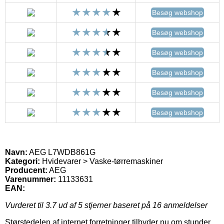
Besøg webshop
Besøg webshop
Besøg webshop
Besøg webshop
Besøg webshop
Besøg webshop
Navn:
AEG L7WDB861G
Kategori:
Hvidevarer > Vaske-tørremaskiner
Producent:
AEG
Varenummer:
11133631
EAN:
Vurderet til
3.7
ud af 5 stjerner baseret på
16
anmeldelser
Størstedelen af internet forretninger tilbyder nu om stunder