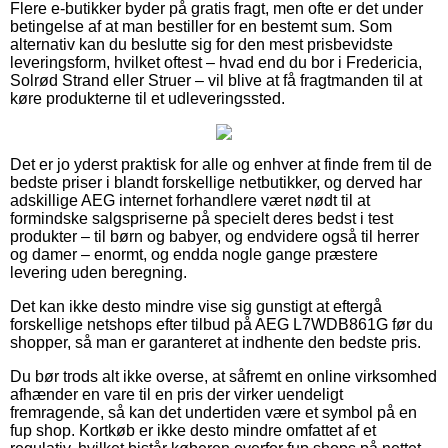
Flere e-butikker byder på gratis fragt, men ofte er det under
betingelse af at man bestiller for en bestemt sum. Som
alternativ kan du beslutte sig for den mest prisbevidste
leveringsform, hvilket oftest – hvad end du bor i Fredericia,
Solrød Strand eller Struer – vil blive at få fragtmanden til at
køre produkterne til et udleveringssted.
Det er jo yderst praktisk for alle og enhver at finde frem til de
bedste priser i blandt forskellige netbutikker, og derved har
adskillige AEG internet forhandlere været nødt til at
formindske salgspriserne på specielt deres bedst i test
produkter – til børn og babyer, og endvidere også til herrer
og damer – enormt, og endda nogle gange præstere
levering uden beregning.
Det kan ikke desto mindre vise sig gunstigt at eftergå
forskellige netshops efter tilbud på AEG L7WDB861G før du
shopper, så man er garanteret at indhente den bedste pris.
Du bør trods alt ikke overse, at såfremt en online virksomhed
afhænder en vare til en pris der virker uendeligt
fremragende, så kan det undertiden være et symbol på en
fup shop. Kortkøb er ikke desto mindre omfattet af et