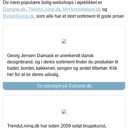
De mest populære bolig-webshops i øjeblikket er
Damask.dk
,
TrendyLiving.dk
,
MyHomeMøbler.dk
og
Bydahlliving.dk
, som alle har et stort sortiment til gode priser.
Georg Jensen Damask er anerkendt dansk
designbrand, og i deres sortiment finder du produkter til
badet, bordet, køkkenet, sengen og andet tilbehør. Klik
her for at se deres udvalg.
Se udvalget på Damask.dk
TrendyLiving.dk har siden 2009 solgt brugskunst,