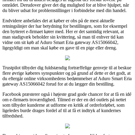
området. Derudover giver det dig mulighed for at blive hjulpet, når
du bliver udsat for problemstillinger i forbindelse med din handel.
Endvidere anbefales det at køber er obs på de mest aktuelle
retningslinjer der har betydning for bestillingen, som for eksempel
den bytteret e-firmaet kører med. Her er det samtidig relevant, at
man stadigvæk beholder sin kvittering, så man til enhver tid kan
vidne om sit køb af Aduro Smart Eria gateway AS15066042,
ligegyldigt om man skal købe en gave til en pige eller dreng.
Trustpilot tilbyder dig fuldstændig fortræffelige genveje til at beskue
flere øvrige køberes synspunkter og på grund af dette er det godt, at
du eftergår online virksomhedens bedømmelser af Aduro Smart Eria
gateway AS15066042 forud for at du lægger din bestilling.
Facebook præsterer også i højeste grad gode chancer for at få en idé
om e-firmaets troværdighed. Tilmed er der en del outlets på nettet
som tilbyder kunderne at udforme en kritik af ordreforløbet, som
ligeledes burde drages fordel af til at få et indtryk af kundernes
tilfredshed.