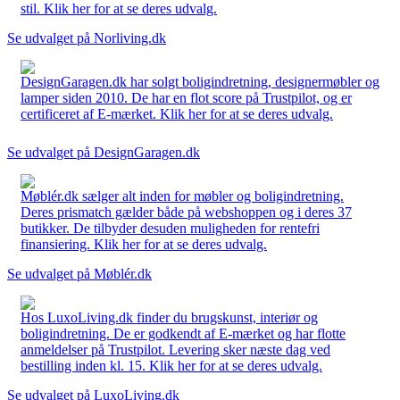
stil. Klik her for at se deres udvalg.
Se udvalget på Norliving.dk
DesignGaragen.dk har solgt boligindretning, designermøbler og
lamper siden 2010. De har en flot score på Trustpilot, og er
certificeret af E-mærket. Klik her for at se deres udvalg.
Se udvalget på DesignGaragen.dk
Møblér.dk sælger alt inden for møbler og boligindretning.
Deres prismatch gælder både på webshoppen og i deres 37
butikker. De tilbyder desuden muligheden for rentefri
finansiering. Klik her for at se deres udvalg.
Se udvalget på Møblér.dk
Hos LuxoLiving.dk finder du brugskunst, interiør og
boligindretning. De er godkendt af E-mærket og har flotte
anmeldelser på Trustpilot. Levering sker næste dag ved
bestilling inden kl. 15. Klik her for at se deres udvalg.
Se udvalget på LuxoLiving.dk