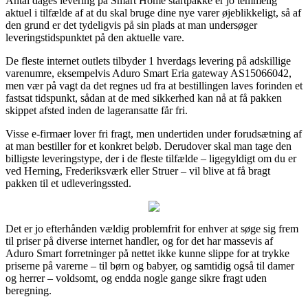
Antal dages levering på Smart Home startpakke er jo temmelig
aktuel i tilfælde af at du skal bruge dine nye varer øjeblikkeligt, så af
den grund er det tydeligvis på sin plads at man undersøger
leveringstidspunktet på den aktuelle vare.
De fleste internet outlets tilbyder 1 hverdags levering på adskillige
varenumre, eksempelvis Aduro Smart Eria gateway AS15066042,
men vær på vagt da det regnes ud fra at bestillingen laves forinden et
fastsat tidspunkt, sådan at de med sikkerhed kan nå at få pakken
skippet afsted inden de lageransatte får fri.
Visse e-firmaer lover fri fragt, men undertiden under forudsætning af
at man bestiller for et konkret beløb. Derudover skal man tage den
billigste leveringstype, der i de fleste tilfælde – ligegyldigt om du er
ved Herning, Frederiksværk eller Struer – vil blive at få bragt
pakken til et udleveringssted.
Det er jo efterhånden vældig problemfrit for enhver at søge sig frem
til priser på diverse internet handler, og for det har massevis af
Aduro Smart forretninger på nettet ikke kunne slippe for at trykke
priserne på varerne – til børn og babyer, og samtidig også til damer
og herrer – voldsomt, og endda nogle gange sikre fragt uden
beregning.