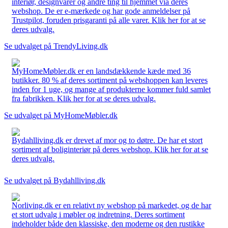
interiør, designvarer og andre ting til hjemmet via deres
webshop. De er e-mærkede og har gode anmeldelser på
Trustpilot, foruden prisgaranti på alle varer. Klik her for at se
deres udvalg.
Se udvalget på TrendyLiving.dk
MyHomeMøbler.dk er en landsdækkende kæde med 36
butikker. 80 % af deres sortiment på webshoppen kan leveres
inden for 1 uge, og mange af produkterne kommer fuld samlet
fra fabrikken. Klik her for at se deres udvalg.
Se udvalget på MyHomeMøbler.dk
Bydahlliving.dk er drevet af mor og to døtre. De har et stort
sortiment af boliginteriør på deres webshop. Klik her for at se
deres udvalg.
Se udvalget på Bydahlliving.dk
Norliving.dk er en relativt ny webshop på markedet, og de har
et stort udvalg i møbler og indretning. Deres sortiment
indeholder både den klassiske, den moderne og den rustikke