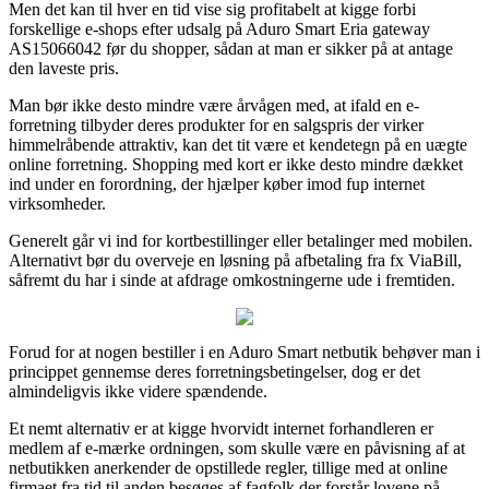
Men det kan til hver en tid vise sig profitabelt at kigge forbi
forskellige e-shops efter udsalg på Aduro Smart Eria gateway
AS15066042 før du shopper, sådan at man er sikker på at antage
den laveste pris.
Man bør ikke desto mindre være årvågen med, at ifald en e-
forretning tilbyder deres produkter for en salgspris der virker
himmelråbende attraktiv, kan det tit være et kendetegn på en uægte
online forretning. Shopping med kort er ikke desto mindre dækket
ind under en forordning, der hjælper køber imod fup internet
virksomheder.
Generelt går vi ind for kortbestillinger eller betalinger med mobilen.
Alternativt bør du overveje en løsning på afbetaling fra fx ViaBill,
såfremt du har i sinde at afdrage omkostningerne ude i fremtiden.
Forud for at nogen bestiller i en Aduro Smart netbutik behøver man i
princippet gennemse deres forretningsbetingelser, dog er det
almindeligvis ikke videre spændende.
Et nemt alternativ er at kigge hvorvidt internet forhandleren er
medlem af e-mærke ordningen, som skulle være en påvisning af at
netbutikken anerkender de opstillede regler, tillige med at online
firmaet fra tid til anden besøges af fagfolk der forstår lovene på