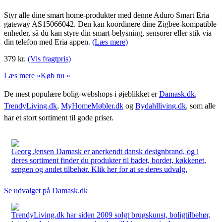
Styr alle dine smart home-produkter med denne Aduro Smart Eria
gateway AS15066042. Den kan koordinere dine Zigbee-kompatible
enheder, så du kan styre din smart-belysning, sensorer eller stik via
din telefon med Eria appen.
(Læs mere)
379
kr.
(Vis fragtpris)
Læs mere »
Køb nu »
De mest populære bolig-webshops i øjeblikket er
Damask.dk
,
TrendyLiving.dk
,
MyHomeMøbler.dk
og
Bydahlliving.dk
, som alle
har et stort sortiment til gode priser.
Georg Jensen Damask er anerkendt dansk designbrand, og i
deres sortiment finder du produkter til badet, bordet, køkkenet,
sengen og andet tilbehør. Klik her for at se deres udvalg.
Se udvalget på Damask.dk
TrendyLiving.dk har siden 2009 solgt brugskunst, boligtilbehør,