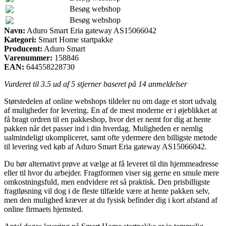
Besøg webshop
Besøg webshop
Navn:
Aduro Smart Eria gateway AS15066042
Kategori:
Smart Home startpakke
Producent:
Aduro Smart
Varenummer:
158846
EAN:
644558228730
Vurderet til
3.5
ud af 5 stjerner baseret på
14
anmeldelser
Størstedelen af online webshops tildeler nu om dage et stort udvalg
af muligheder for levering. En af de mest moderne er i øjeblikket at
få bragt ordren til en pakkeshop, hvor det er nemt for dig at hente
pakken når det passer ind i din hverdag. Muligheden er nemlig
ualmindeligt ukompliceret, samt ofte ydermere den billigste metode
til levering ved køb af Aduro Smart Eria gateway AS15066042.
Du bør alternativt prøve at vælge at få leveret til din hjemmeadresse
eller til hvor du arbejder. Fragtformen viser sig gerne en smule mere
omkostningsfuld, men endvidere ret så praktisk. Den prisbilligste
fragtløsning vil dog i de fleste tilfælde være at hente pakken selv,
men den mulighed kræver at du fysisk befinder dig i kort afstand af
online firmaets hjemsted.