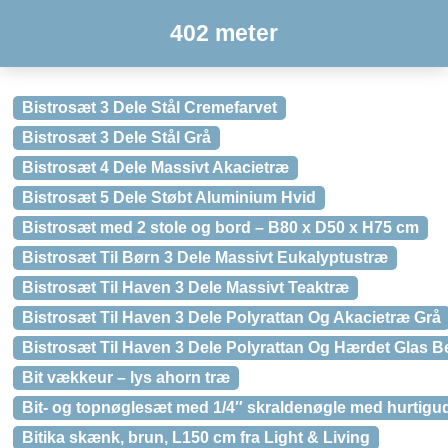
402 meter
Bistrosæt 3 Dele Stål Cremefarvet
Bistrosæt 3 Dele Stål Grå
Bistrosæt 4 Dele Massivt Akacietræ
Bistrosæt 5 Dele Støbt Aluminium Hvid
Bistrosæt med 2 stole og bord – B80 x D50 x H75 cm
Bistrosæt Til Børn 3 Dele Massivt Eukalyptustræ
Bistrosæt Til Haven 3 Dele Massivt Teaktræ
Bistrosæt Til Haven 3 Dele Polyrattan Og Akacietræ Grå
Bistrosæt Til Haven 3 Dele Polyrattan Og Hærdet Glas B
Bit vækkeur – lys ahorn træ
Bit- og topnøglesæt med 1/4″ skraldenøgle med hurtigud
Bitika skænk, brun, L150 cm fra Light & Living