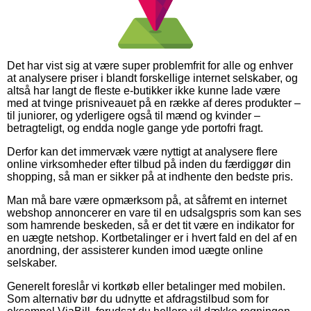
Det har vist sig at være super problemfrit for alle og enhver
at analysere priser i blandt forskellige internet selskaber, og
altså har langt de fleste e-butikker ikke kunne lade være
med at tvinge prisniveauet på en række af deres produkter –
til juniorer, og yderligere også til mænd og kvinder –
betragteligt, og endda nogle gange yde portofri fragt.
Derfor kan det immervæk være nyttigt at analysere flere
online virksomheder efter tilbud på inden du færdiggør din
shopping, så man er sikker på at indhente den bedste pris.
Man må bare være opmærksom på, at såfremt en internet
webshop annoncerer en vare til en udsalgspris som kan ses
som hamrende beskeden, så er det tit være en indikator for
en uægte netshop. Kortbetalinger er i hvert fald en del af en
anordning, der assisterer kunden imod uægte online
selskaber.
Generelt foreslår vi kortkøb eller betalinger med mobilen.
Som alternativ bør du udnytte et afdragstilbud som for