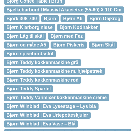
Bjorg Coffee Table i Brun
Bjælkebarbord I Massivt Akacietræ (55-60) X 110 Cm
Björk 308-740
Bjørn
Bjørn A6
Bjørn Dejkrog
Bjørn Klarborg nisse
Bjørn Kødhakker
Bjørn Låg til skål
Bjørn med Fez
Bjørn og måne A5
Bjørn Piskeris
Bjørn Skål
Bjørn spisebordsstol
Bjørn Teddy køkkenmaskine grå
Bjørn Teddy køkkenmaskine m. hjælpetræk
Bjørn Teddy køkkenmaskine rød
Bjørn Teddy Spartel
Bjørn Teddy Varimixer køkkenmaskine creme
Bjørn Wiinblad | Eva Lysestage – Lys blå
Bjørn Wiinblad | Eva Urtepotteskjuler
Bjørn Wiinblad | Eva Vase – Blå