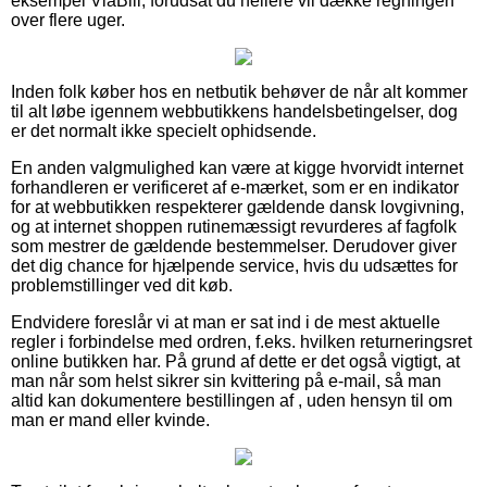
eksempel ViaBill, forudsat du hellere vil dække regningen
over flere uger.
Inden folk køber hos en netbutik behøver de når alt kommer
til alt løbe igennem webbutikkens handelsbetingelser, dog
er det normalt ikke specielt ophidsende.
En anden valgmulighed kan være at kigge hvorvidt internet
forhandleren er verificeret af e-mærket, som er en indikator
for at webbutikken respekterer gældende dansk lovgivning,
og at internet shoppen rutinemæssigt revurderes af fagfolk
som mestrer de gældende bestemmelser. Derudover giver
det dig chance for hjælpende service, hvis du udsættes for
problemstillinger ved dit køb.
Endvidere foreslår vi at man er sat ind i de mest aktuelle
regler i forbindelse med ordren, f.eks. hvilken returneringsret
online butikken har. På grund af dette er det også vigtigt, at
man når som helst sikrer sin kvittering på e-mail, så man
altid kan dokumentere bestillingen af , uden hensyn til om
man er mand eller kvinde.