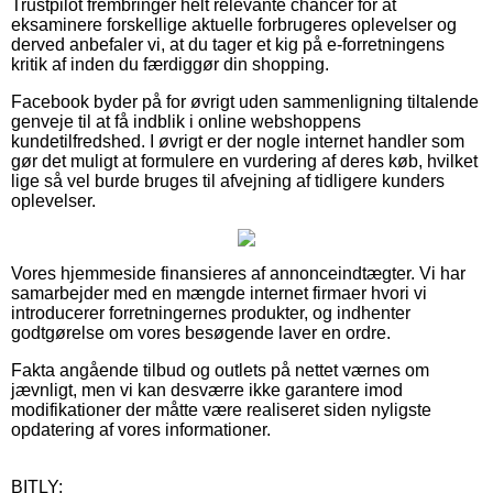
Trustpilot frembringer helt relevante chancer for at
eksaminere forskellige aktuelle forbrugeres oplevelser og
derved anbefaler vi, at du tager et kig på e-forretningens
kritik af inden du færdiggør din shopping.
Facebook byder på for øvrigt uden sammenligning tiltalende
genveje til at få indblik i online webshoppens
kundetilfredshed. I øvrigt er der nogle internet handler som
gør det muligt at formulere en vurdering af deres køb, hvilket
lige så vel burde bruges til afvejning af tidligere kunders
oplevelser.
Vores hjemmeside finansieres af annonceindtægter. Vi har
samarbejder med en mængde internet firmaer hvori vi
introducerer forretningernes produkter, og indhenter
godtgørelse om vores besøgende laver en ordre.
Fakta angående tilbud og outlets på nettet værnes om
jævnligt, men vi kan desværre ikke garantere imod
modifikationer der måtte være realiseret siden nyligste
opdatering af vores informationer.
BITLY: