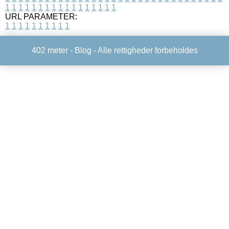
1
1
1
1
1
1
1
1
1
1
1
1
1
1
1
1
1
URL PARAMETER:
1
1
1
1
1
1
1
1
1
1
402 meter -
Blog
- Alle rettigheder forbeholdes