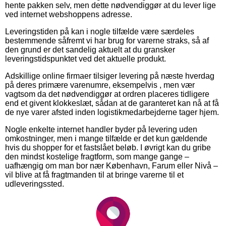
hente pakken selv, men dette nødvendiggør at du lever lige
ved internet webshoppens adresse.
Leveringstiden på kan i nogle tilfælde være særdeles
bestemmende såfremt vi har brug for varerne straks, så af
den grund er det sandelig aktuelt at du gransker
leveringstidspunktet ved det aktuelle produkt.
Adskillige online firmaer tilsiger levering på næste hverdag
på deres primære varenumre, eksempelvis , men vær
vagtsom da det nødvendiggør at ordren placeres tidligere
end et givent klokkeslæt, sådan at de garanteret kan nå at få
de nye varer afsted inden logistikmedarbejderne tager hjem.
Nogle enkelte internet handler byder på levering uden
omkostninger, men i mange tilfælde er det kun gældende
hvis du shopper for et fastslået beløb. I øvrigt kan du gribe
den mindst kostelige fragtform, som mange gange –
uafhængig om man bor nær København, Farum eller Nivå –
vil blive at få fragtmanden til at bringe varerne til et
udleveringssted.