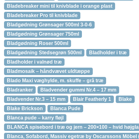
Bladebreaker mini til knivblade i orange plast
Bladebreaker Pro til knivblade
Bladgødning Grønsager 500ml 3-0-6
Bladgødning Grønsager 750ml
Bladgødning Roser 500ml
Bladgødning Stedsegrøn 500ml
Bladholder i træ
Bladholder i valnød træ
Bladmosaik – håndvævet uldtæppe
Blado Maxi væghylde, m. skuffe – grå træ
Bladranker
Bladvender gummi Nr.4 – 17 mm
Bladvender Nr.3 – 15 mm
Blair Featherly 1
Blake
Blake Brickson
Blanca Pude
Blanca pude – karry fløjl
BLANCA spisebord i træ og jern – 200×100 – hvid højgl
Blanca, Sofabord, Massiv egetræ by Oscarssons Möbel (H: