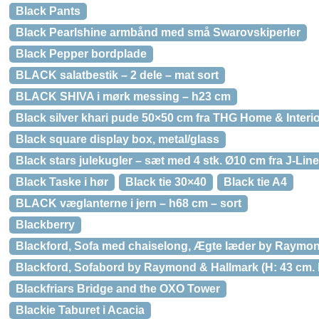
Black Pants
Black Pearlshine armbånd med små Swarovskiperler
Black Pepper bordplade
BLACK salatbestik – 2 dele – mat sort
BLACK SHIVA i mørk messing – h23 cm
Black silver khari pude 50×50 cm fra THG Home & Interi
Black square display box, metal/glass
Black stars julekugler – sæt med 4 stk. Ø10 cm fra J-Line
Black Taske i hør
Black tie 30×40
Black tie A4
BLACK væglanterne i jern – h68 cm – sort
Blackberry
Blackford, Sofa med chaiselong, Ægte læder by Raymond
Blackford, Sofabord by Raymond & Hallmark (H: 43 cm. B
Blackfriars Bridge and the OXO Tower
Blackie Taburet i Acacia