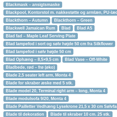
Blackmask – ansigtsmaske
Blackpool, Kontorstol m. nakkestøtte og armlæn, PU-læd
Blackthorn – Autumn
Blackthorn – Green
Blackwell Jamaican Rum
Blad
Blad A5
Blad fad – Maple Leaf Serving Plate
Blad lampefod i sort og sølv højde 50 cm fra Silkflower
Blad lampefod i sølv højde 50 cm
Blad Ophæng – 8,5×9,5 cm
Blad Vase – Off-White
Bladbede, rød – frø (øko)
Blade 2,5 seater left arm, Monta 4
Blade for skraber æske med 5 stk.
Blade model 20, Terminal right arm – long, Monta 4
Blade modulsofa 9/20, Monta 4
Blade Pailletter Vedhæng Lysekrone 21,5 x 30 cm Sølvfa
Blade til dekoration
Blade til skraber 10 cm. 25 stk.