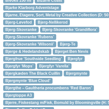
Bivoks 150 ml
Bizarre Coast
Bjarke Klarborg Adventstage
Bjarne, Etagere, Sort, Metal by Creative Collection (D: 50
Bjerg-Løvefod
Bjerg-Nellikerod
Bjerg-Skovranke
Bjerg-Skovranke ‘Grandiflora’
Bjerg-Skovranke ‘Rubens’
Bjerg-Skovranke ‘Wilsonii’
Bjerg-Te
Bjerge & Hedelandskab
Bjerget Ben Nevis
Bjergfrue ‘Southside Seedling’
Bjergfyr
Bjergfyr ‘Mops’
Bjergfyr ‘Varella’
Bjergkæden The Black Cuillin
Bjergmynte
Bjergmynte ‘Blue Cloud’
Bjergthe – Gaultheria procumbens ‘Red Baron’
Bjergtoppe A3
Bjerre, Fiskestang m/Fisk, Bomuld by Bloomingville (H: 51