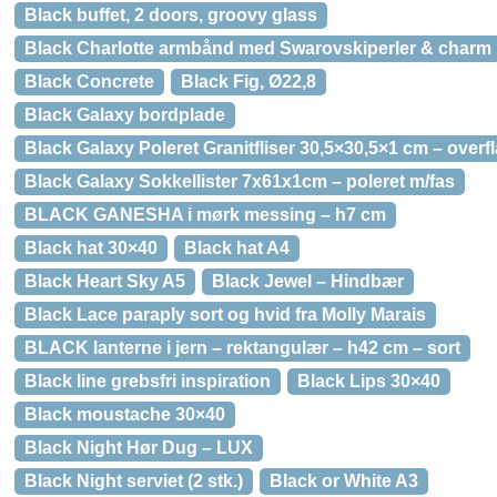
Black buffet, 2 doors, groovy glass
Black Charlotte armbånd med Swarovskiperler & charm
Black Concrete
Black Fig, Ø22,8
Black Galaxy bordplade
Black Galaxy Poleret Granitfliser 30,5×30,5×1 cm – overf
Black Galaxy Sokkellister 7x61x1cm – poleret m/fas
BLACK GANESHA i mørk messing – h7 cm
Black hat 30×40
Black hat A4
Black Heart Sky A5
Black Jewel – Hindbær
Black Lace paraply sort og hvid fra Molly Marais
BLACK lanterne i jern – rektangulær – h42 cm – sort
Black line grebsfri inspiration
Black Lips 30×40
Black moustache 30×40
Black Night Hør Dug – LUX
Black Night serviet (2 stk.)
Black or White A3