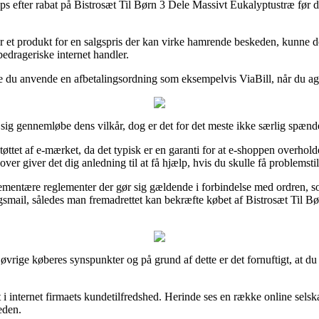
hops efter rabat på Bistrosæt Til Børn 3 Dele Massivt Eukalyptustræ før 
r et produkt for en salgspris der kan virke hamrende beskeden, kunne d
edrageriske internet handler.
de du anvende en afbetalingsordning som eksempelvis ViaBill, når du agt
 sig gennemløbe dens vilkår, dog er det for det meste ikke særlig spæn
øttet af e-mærket, da det typisk er en garanti for at e-shoppen overhold
r giver det dig anledning til at få hjælp, hvis du skulle få problemstil
ementære reglementer der gør sig gældende i forbindelse med ordren, 
ingsmail, således man fremadrettet kan bekræfte købet af Bistrosæt Til 
ke øvrige køberes synspunkter og på grund af dette er det fornuftigt, at 
gt i internet firmaets kundetilfredshed. Herinde ses en række online sel
eden.