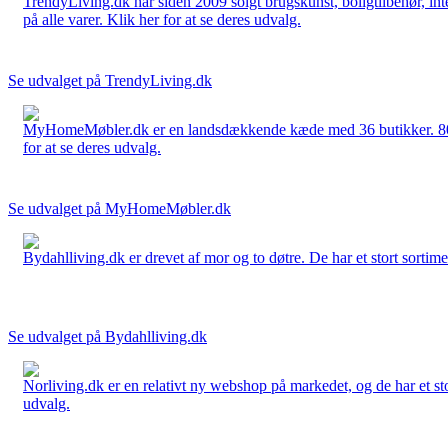
TrendyLiving.dk har siden 2009 solgt brugskunst, boligtilbehør, int
på alle varer. Klik her for at se deres udvalg.
Se udvalget på TrendyLiving.dk
MyHomeMøbler.dk er en landsdækkende kæde med 36 butikker. 80 % 
for at se deres udvalg.
Se udvalget på MyHomeMøbler.dk
Bydahlliving.dk er drevet af mor og to døtre. De har et stort sortime
Se udvalget på Bydahlliving.dk
Norliving.dk er en relativt ny webshop på markedet, og de har et sto
udvalg.