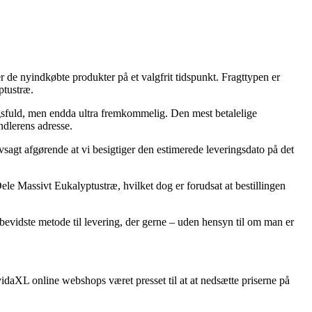
ter de nyindkøbte produkter på et valgfrit tidspunkt. Fragttypen er
ptustræ.
ingsfuld, men endda ultra fremkommelig. Den mest betalelige
ndlerens adresse.
sagt afgørende at vi besigtiger den estimerede leveringsdato på det
le Massivt Eukalyptustræ, hvilket dog er forudsat at bestillingen
isbevidste metode til levering, der gerne – uden hensyn til om man er
f vidaXL online webshops været presset til at at nedsætte priserne på