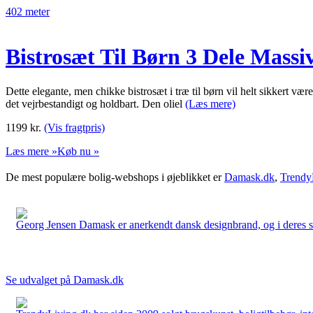
402 meter
Bistrosæt Til Børn 3 Dele Mass
Dette elegante, men chikke bistrosæt i træ til børn vil helt sikkert væ
det vejrbestandigt og holdbart. Den oliel
(Læs mere)
1199
kr.
(Vis fragtpris)
Læs mere »
Køb nu »
De mest populære bolig-webshops i øjeblikket er
Damask.dk
,
Trendy
Georg Jensen Damask er anerkendt dansk designbrand, og i deres sort
Se udvalget på Damask.dk