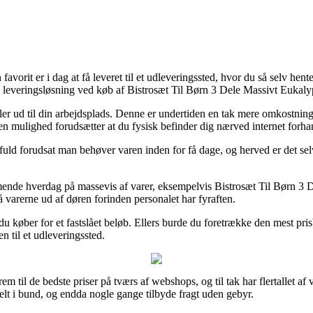
favorit er i dag at få leveret til et udleveringssted, hvor du så selv hen
 leveringsløsning ved køb af Bistrosæt Til Børn 3 Dele Massivt Eukaly
 eller ud til din arbejdsplads. Denne er undertiden en tak mere omkostn
n mulighed forudsætter at du fysisk befinder dig nærved internet forha
ld forudsat man behøver varen inden for få dage, og herved er det selv
ende hverdag på massevis af varer, eksempelvis Bistrosæt Til Børn 3 De
få varerne ud af døren forinden personalet har fyraften.
t du køber for et fastslået beløb. Ellers burde du foretrække den mest pr
n til et udleveringssted.
em til de bedste priser på tværs af webshops, og til tak har flertallet a
 helt i bund, og endda nogle gange tilbyde fragt uden gebyr.