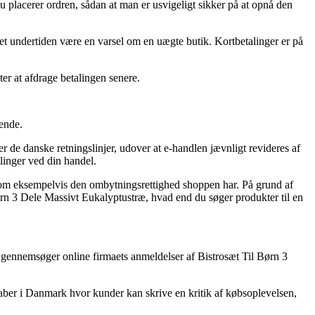
du placerer ordren, sådan at man er usvigeligt sikker på at opnå den
et undertiden være en varsel om en uægte butik. Kortbetalinger er på
er at afdrage betalingen senere.
dende.
er de danske retningslinjer, udover at e-handlen jævnligt revideres af
linger ved din handel.
som eksempelvis den ombytningsrettighed shoppen har. På grund af
Børn 3 Dele Massivt Eukalyptustræ, hvad end du søger produkter til en
du gennemsøger online firmaets anmeldelser af Bistrosæt Til Børn 3
skaber i Danmark hvor kunder kan skrive en kritik af købsoplevelsen,