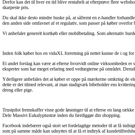
Derfor kan det til hver en tid blive rentabelt at efterprøve flere webs
skarpeste pris.
Du skal ikke desto mindre huske på, at såfremt en e-handler forhandle
den anden side omfavnet af et regulativ, som passer på køber overfor b
Vi anbefaler generelt kortkøb eller mobilbetaling. Som alternativ bur
Inden folk køber hos en vidaXL forretning på nettet kunne de i og for
Et andet forslag kan være at efterse hvorvidt online virksomheden er st
eksperter som har meget erfaring med vedtægterne på området. Derudove
Yderligere anbefales det at køber er oppe på mærkerne omkring de el
dette er det tilmed relevant, at man stadigvæk bibeholder ens kvitter
dreng eller pige.
Trustpilot fremskaffer visse gode løsninger til at efterse en lang ræk
Dele Massivt Eukalyptustræ inden du færdiggør din shopping.
Facebook indebærer også stort set fordelagtige metoder til at få indsi
som på samme måde kan udnyttes til at få et indtryk af kundetilfredsh