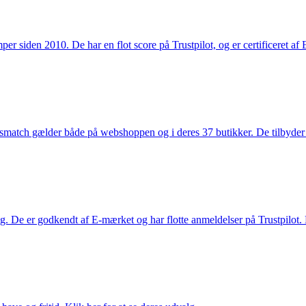
 siden 2010. De har en flot score på Trustpilot, og er certificeret af 
smatch gælder både på webshoppen og i deres 37 butikker. De tilbyder d
. De er godkendt af E-mærket og har flotte anmeldelser på Trustpilot. L