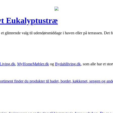
ivt Eukalyptustræ
re et glimrende valg til udendørsmiddage i haven eller på terrassen. Det 
Living.dk
,
MyHomeMøbler.dk
og
Bydahlliving.dk
, som alle har et stor
iment finder du produkter til badet, bordet, køkkenet, sengen og andet 