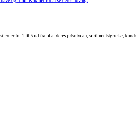
ave og fritid. Klik her for at se deres udvalg.
er fra 1 til 5 ud fra bl.a. deres prisniveau, sortimentstørrelse, kunde