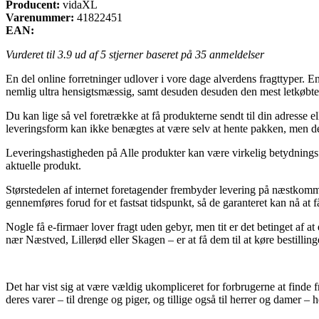
Producent:
vidaXL
Varenummer:
41822451
EAN:
Vurderet til
3.9
ud af 5 stjerner baseret på
35
anmeldelser
En del online forretninger udlover i vore dage alverdens fragttyper. En 
nemlig ultra hensigtsmæssig, samt desuden desuden den mest letkøbte
Du kan lige så vel foretrække at få produkterne sendt til din adresse
leveringsform kan ikke benægtes at være selv at hente pakken, men de
Leveringshastigheden på Alle produkter kan være virkelig betydningsfu
aktuelle produkt.
Størstedelen af internet foretagender frembyder levering på næstkomm
gennemføres forud for et fastsat tidspunkt, så de garanteret kan nå at 
Nogle få e-firmaer lover fragt uden gebyr, men tit er det betinget af a
nær Næstved, Lillerød eller Skagen – er at få dem til at køre bestillinge
Det har vist sig at være vældig ukompliceret for forbrugerne at finde fr
deres varer – til drenge og piger, og tillige også til herrer og damer –