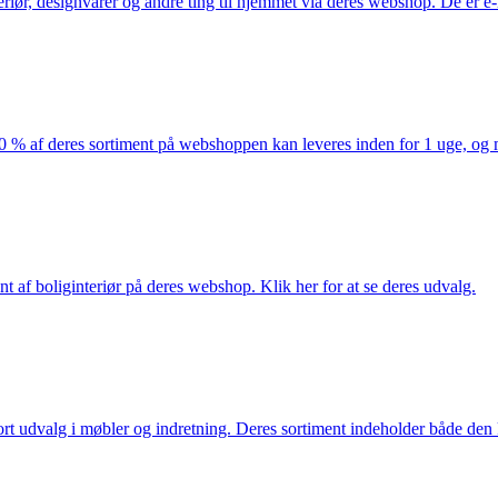
eriør, designvarer og andre ting til hjemmet via deres webshop. De er 
af deres sortiment på webshoppen kan leveres inden for 1 uge, og ma
nt af boliginteriør på deres webshop. Klik her for at se deres udvalg.
rt udvalg i møbler og indretning. Deres sortiment indeholder både den k