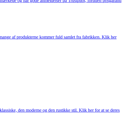
e-mærkede og har gode anmeldelser på Trustpilot, foruden prisgaranti
nge af produkterne kommer fuld samlet fra fabrikken. Klik her
lassiske, den moderne og den rustikke stil. Klik her for at se deres