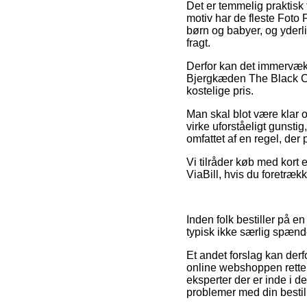
Det er temmelig praktisk 
motiv har de fleste Foto 
børn og babyer, og yderl
fragt.
Derfor kan det immervæk 
Bjergkæden The Black Cui
kostelige pris.
Man skal blot være klar o
virke uforståeligt gunsti
omfattet af en regel, der
Vi tilråder køb med kort 
ViaBill, hvis du foretræk
Inden folk bestiller på e
typisk ikke særlig spæn
Et andet forslag kan derfo
online webshoppen retter 
eksperter der er inde i 
problemer med din bestil