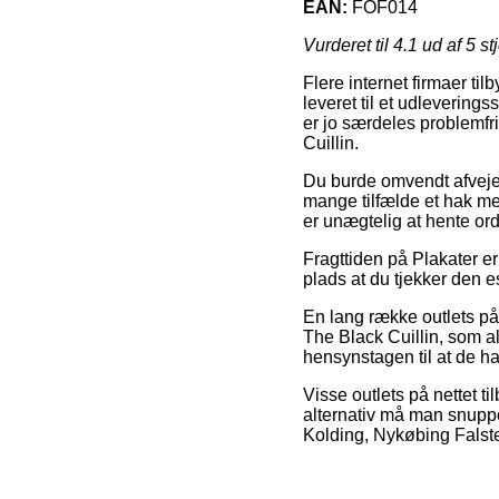
EAN:
FOF014
Vurderet til
4.1
ud af 5 st
Flere internet firmaer til
leveret til et udleverings
er jo særdeles problemfri
Cuillin.
Du burde omvendt afveje f
mange tilfælde et hak me
er unægtelig at hente or
Fragttiden på Plakater er
plads at du tjekker den
En lang række outlets på 
The Black Cuillin, som a
hensynstagen til at de ha
Visse outlets på nettet t
alternativ må man snuppe 
Kolding, Nykøbing Falster