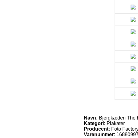
Navn:
Bjergkæden The B
Kategori:
Plakater
Producent:
Foto Factor
Varenummer:
1688099