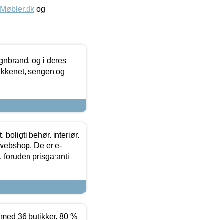
øbler.dk
og
nbrand, og i deres
køkkenet, sengen og
boligtilbehør, interiør,
 webshop. De er e-
 foruden prisgaranti
ed 36 butikker. 80 %