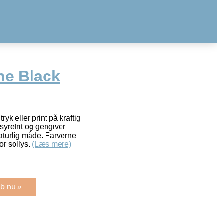
he Black
ryk eller print på kraftig
 syrefrit og gengiver
aturlig måde. Farverne
or sollys.
(Læs mere)
b nu »