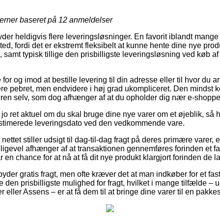
jerner baseret på
12
anmeldelser
byder heldigvis flere leveringsløsninger. En favorit iblandt mange 
sted, fordi det er ekstremt fleksibelt at kunne hente dine nye pro
, samt typisk tillige den prisbilligste leveringsløsning ved køb
or og imod at bestille levering til din adresse eller til hvor du a
re pebret, men endvidere i høj grad ukompliceret. Den mindst 
dren selv, som dog afhænger af at du opholder dig nær e-shoppe
 jo ret aktuel om du skal bruge dine nye varer om et øjeblik, så h
 estimerede leveringsdato ved den vedkommende vare.
nettet stiller udsigt til dag-til-dag fragt på deres primære vare
lligevel afhænger af at transaktionen gennemføres forinden et fa
r en chance for at nå at få dit nye produkt klargjort forinden de 
ilbyder gratis fragt, men ofte kræver det at man indkøber for et fa
den prisbilligste mulighed for fragt, hvilket i mange tilfælde –
 eller Assens – er at få dem til at bringe dine varer til en pakke