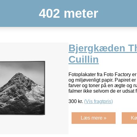
402 meter
Bjergkæden T
Cuillin
Fotoplakater fra Foto Factory er t
og miljøvenligt papir. Papiret er
farver og toner på en ægte og n
falmer ikke selvom de er udsat f
300
kr.
(Vis fragtpris)
Læs mere »
Kø