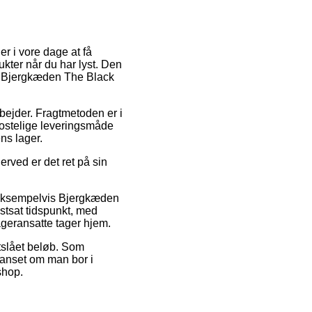
er i vore dage at få
dukter når du har lyst. Den
 af Bjergkæden The Black
rbejder. Fragtmetoden er i
kostelige leveringsmåde
ns lager.
erved er det ret på sin
r, eksempelvis Bjergkæden
stsat tidspunkt, med
lageransatte tager hjem.
stslået beløb. Som
 uanset om man bor i
shop.