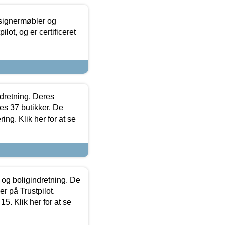
esignermøbler og
lot, og er certificeret
ndretning. Deres
s 37 butikker. De
ing. Klik her for at se
 og boligindretning. De
r på Trustpilot.
5. Klik her for at se