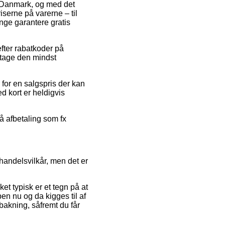
 i Danmark, og med det
serne på varerne – til
nge garantere gratis
fter rabatkoder på
dtage den mindst
 for en salgspris der kan
d kort er heldigvis
å afbetaling som fx
 handelsvilkår, men det er
ket typisk er et tegn på at
en nu og da kigges til af
bakning, såfremt du får