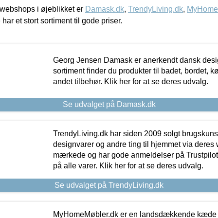
webshops i øjeblikket er
Damask.dk
,
TrendyLiving.dk
,
MyHomeM
 har et stort sortiment til gode priser.
Georg Jensen Damask er anerkendt dansk desig
sortiment finder du produkter til badet, bordet, 
andet tilbehør. Klik her for at se deres udvalg.
Se udvalget på Damask.dk
TrendyLiving.dk har siden 2009 solgt brugskunst, 
designvarer og andre ting til hjemmet via deres
mærkede og har gode anmeldelser på Trustpilot,
på alle varer. Klik her for at se deres udvalg.
Se udvalget på TrendyLiving.dk
MyHomeMøbler.dk er en landsdækkende kæde m