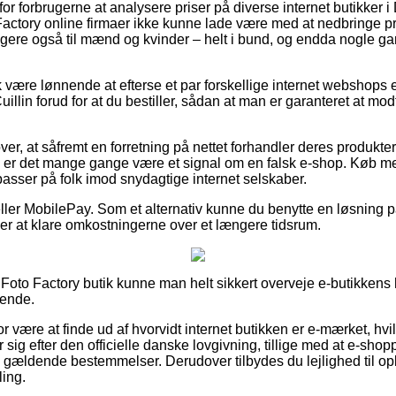
for forbrugerne at analysere priser på diverse internet butikker
Factory online firmaer ikke kunne lade være med at nedbringe pri
igere også til mænd og kvinder – helt i bund, og endda nogle ga
være lønnende at efterse et par forskellige internet webshops e
llin forud for at du bestiller, sådan at man er garanteret at mo
ver, at såfremt en forretning på nettet forhandler deres produkter
g, er det mange gange være et signal om en falsk e-shop. Køb me
 passer på folk imod snydagtige internet selskaber.
eller MobilePay. Som et alternativ kunne du benytte en løsning p
ker at klare omkostningerne over et længere tidsrum.
n Foto Factory butik kunne man helt sikkert overveje e-butikkens
dende.
r være at finde ud af hvorvidt internet butikken er e-mærket, hvil
sig efter den officielle danske lovgivning, tillige med at e-shopp
de gældende bestemmelser. Derudover tilbydes du lejlighed til op
ling.