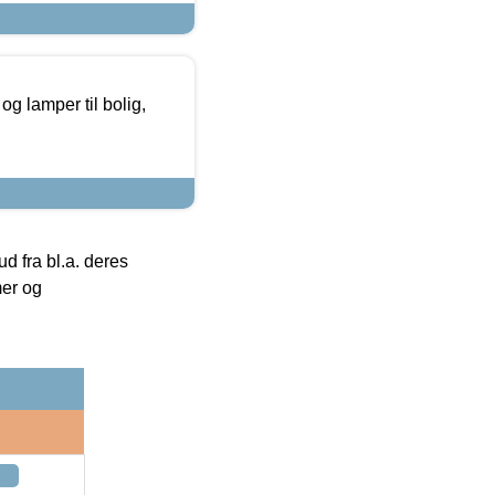
g lamper til bolig,
 fra bl.a. deres
mer og