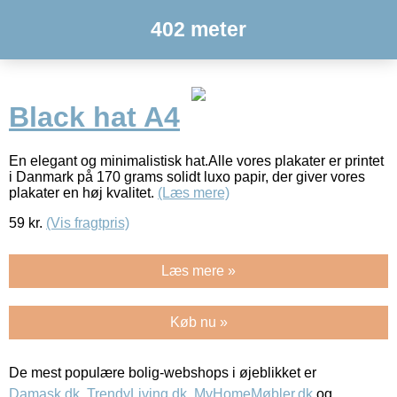
402 meter
Black hat A4
En elegant og minimalistisk hat.Alle vores plakater er printet
i Danmark på 170 grams solidt luxo papir, der giver vores
plakater en høj kvalitet.
(Læs mere)
59
kr.
(Vis fragtpris)
Læs mere »
Køb nu »
De mest populære bolig-webshops i øjeblikket er
Damask.dk
,
TrendyLiving.dk
,
MyHomeMøbler.dk
og