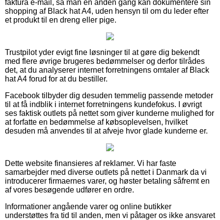
faktura e-mail, så man en anden gang kan dokumentere sin
shopping af Black hat A4, uden hensyn til om du leder efter
et produkt til en dreng eller pige.
Trustpilot yder evigt fine løsninger til at gøre dig bekendt
med flere øvrige brugeres bedømmelser og derfor tilrådes
det, at du analyserer internet forretningens omtaler af Black
hat A4 forud for at du bestiller.
Facebook tilbyder dig desuden temmelig passende metoder
til at få indblik i internet forretningens kundefokus. I øvrigt
ses faktisk outlets på nettet som giver kunderne mulighed for
at forfatte en bedømmelse af købsoplevelsen, hvilket
desuden må anvendes til at afveje hvor glade kunderne er.
Dette website finansieres af reklamer. Vi har faste
samarbejder med diverse outlets på nettet i Danmark da vi
introducerer firmaernes varer, og høster betaling såfremt en
af vores besøgende udfører en ordre.
Informationer angående varer og online butikker
understøttes fra tid til anden, men vi påtager os ikke ansvaret