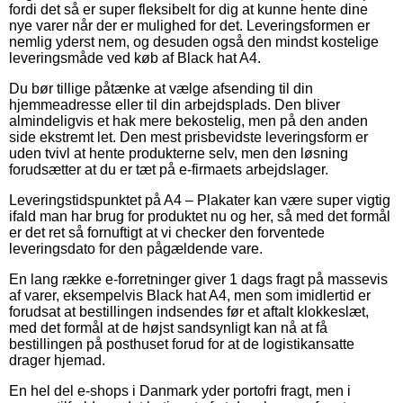
fordi det så er super fleksibelt for dig at kunne hente dine
nye varer når der er mulighed for det. Leveringsformen er
nemlig yderst nem, og desuden også den mindst kostelige
leveringsmåde ved køb af Black hat A4.
Du bør tillige påtænke at vælge afsending til din
hjemmeadresse eller til din arbejdsplads. Den bliver
almindeligvis et hak mere bekostelig, men på den anden
side ekstremt let. Den mest prisbevidste leveringsform er
uden tvivl at hente produkterne selv, men den løsning
forudsætter at du er tæt på e-firmaets arbejdslager.
Leveringstidspunktet på A4 – Plakater kan være super vigtig
ifald man har brug for produktet nu og her, så med det formål
er det ret så fornuftigt at vi checker den forventede
leveringsdato for den pågældende vare.
En lang række e-forretninger giver 1 dags fragt på massevis
af varer, eksempelvis Black hat A4, men som imidlertid er
forudsat at bestillingen indsendes før et aftalt klokkeslæt,
med det formål at de højst sandsynligt kan nå at få
bestillingen på posthuset forud for at de logistikansatte
drager hjemad.
En hel del e-shops i Danmark yder portofri fragt, men i