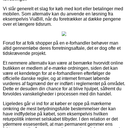
Vi slår generelt et slag for køb med kort eller betalinger med
mobilen. Som alternativ kan du anvende en løsning fra
eksempelvis ViaBill, når du foretrækker at dække pengene
over et længere tidsrum.
Forud for at folk shopper på en e-forhandler behøver man
altid gennemløbe deres forretningsaftale, det er dog ofte et
tidskrævende projekt.
Et nemmere alternativ kan være at bemærke hvorvidt online
butikken er medlem af e-mærke ordningen, siden det kan
være et kendetegn for at e-forhandleren efterfølger de
officielle danske regler, og at internet firmaet løbende
vurderes af fagmænd der er indført i reglementet på området.
Dette er desuden din chance for at blive hjulpet, såfremt du
forvoldes vanskeligheder i processen med din handel.
Ligeledes går vi ind for at køber er oppe på mærkerne
omkring de mest betydningsfulde bestemmelser der kan
have indflydelse på købet, som eksempelvis hvilken
returpolitik internet selskabet tilbyder. I den relation er det
ydermere essesentielt, at man permanent gemmer ens