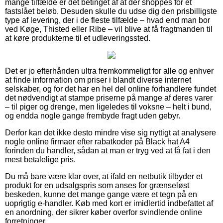
mange tilfælde er det betinget af at der shoppes for et
fastslået beløb. Desuden skulle du udse dig den prisbilligste
type af levering, der i de fleste tilfælde – hvad end man bor
ved Køge, Thisted eller Ribe – vil blive at få fragtmanden til
at køre produkterne til et udleveringssted.
Det er jo efterhånden ultra fremkommeligt for alle og enhver
at finde information om priser i blandt diverse internet
selskaber, og for det har en hel del online forhandlere fundet
det nødvendigt at stampe priserne på mange af deres varer
– til piger og drenge, men ligeledes til voksne – helt i bund,
og endda nogle gange frembyde fragt uden gebyr.
Derfor kan det ikke desto mindre vise sig nyttigt at analysere
nogle online firmaer efter rabatkoder på Black hat A4
forinden du handler, sådan at man er tryg ved at få fat i den
mest betalelige pris.
Du må bare være klar over, at ifald en netbutik tilbyder et
produkt for en udsalgspris som anses for grænseløst
beskeden, kunne det mange gange være et tegn på en
uoprigtig e-handler. Køb med kort er imidlertid indbefattet af
en anordning, der sikrer køber overfor svindlende online
forretninger.