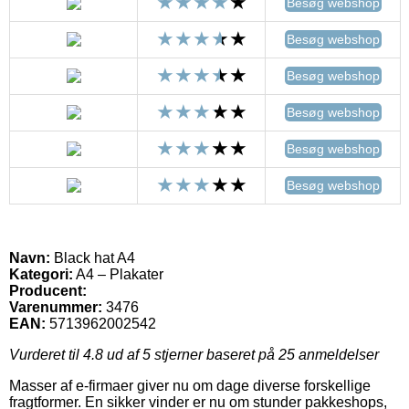
Besøg webshop
Besøg webshop
Besøg webshop
Besøg webshop
Besøg webshop
Besøg webshop
Navn:
Black hat A4
Kategori:
A4 – Plakater
Producent:
Varenummer:
3476
EAN:
5713962002542
Vurderet til
4.8
ud af 5 stjerner baseret på
25
anmeldelser
Masser af e-firmaer giver nu om dage diverse forskellige
fragtformer. En sikker vinder er nu om stunder pakkeshops,