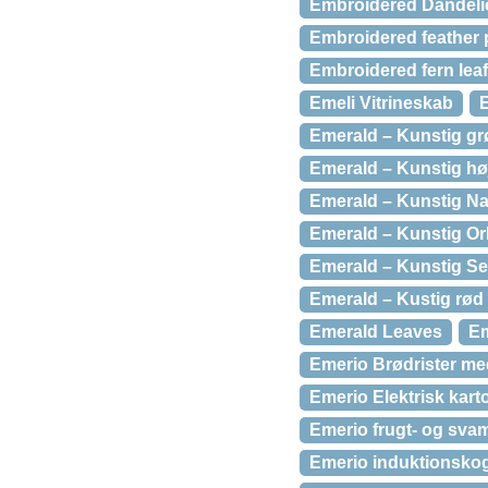
Embroidered Dandelio
Embroidered feather p
Embroidered fern leaf
Emeli Vitrineskab
Emerald – Kunstig g
Emerald – Kunstig hø
Emerald – Kunstig Na
Emerald – Kunstig Or
Emerald – Kunstig S
Emerald – Kustig rød
Emerald Leaves
Em
Emerio Brødrister med
Emerio Elektrisk karto
Emerio frugt- og sva
Emerio induktionsko