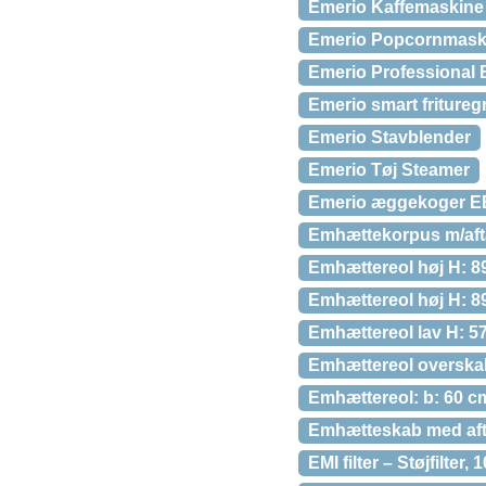
Emerio Kaffemaskine
Emerio Popcornmaski
Emerio Professional 
Emerio smart friture
Emerio Stavblender
Emerio Tøj Steamer
Emerio æggekoger E
Emhættekorpus m/aft
Emhættereol høj H: 89
Emhættereol høj H: 89
Emhættereol lav H: 57
Emhættereol overskab 
Emhættereol: b: 60 c
Emhætteskab med aftag
EMI filter – Støjfilter,