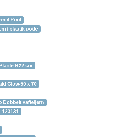
Emel Reol
 i plastik potte
 Plante H22 cm
ld Glow-50 x 70
 Dobbelt vaffeljern
K-123131