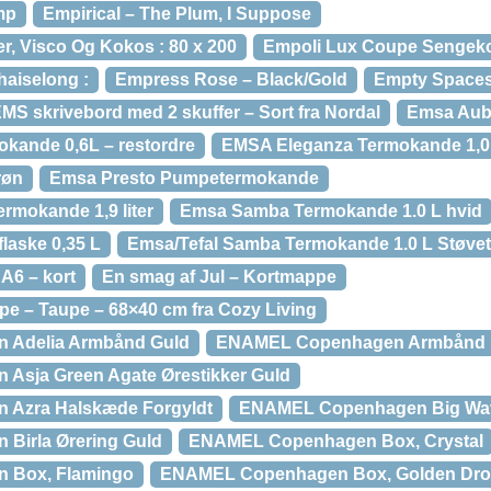
mp
Empirical – The Plum, I Suppose
r, Visco Og Kokos : 80 x 200
Empoli Lux Coupe Sengek
aiselong :
Empress Rose – Black/Gold
Empty Spaces
MS skrivebord med 2 skuffer – Sort fra Nordal
Emsa Aub
kande 0,6L – restordre
EMSA Eleganza Termokande 1,0
røn
Emsa Presto Pumpetermokande
rmokande 1,9 liter
Emsa Samba Termokande 1.0 L hvid
laske 0,35 L
Emsa/Tefal Samba Termokande 1.0 L Støvet
A6 – kort
En smag af Jul – Kortmappe
e – Taupe – 68×40 cm fra Cozy Living
Adelia Armbånd Guld
ENAMEL Copenhagen Armbånd Lo
sja Green Agate Ørestikker Guld
Azra Halskæde Forgyldt
ENAMEL Copenhagen Big Wav
Birla Ørering Guld
ENAMEL Copenhagen Box, Crystal
 Box, Flamingo
ENAMEL Copenhagen Box, Golden Dr