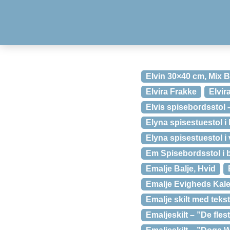
Elvin 30×40 cm, Mix 
Elvira Frakke
Elvir
Elvis spisebordsstol 
Elyna spisestuestol i 
Elyna spisestuestol i 
Em Spisebordsstol i 
Emalje Balje, Hvid
Emalje Evigheds Kal
Emalje skilt med tekst
Emaljeskilt – ”De fle