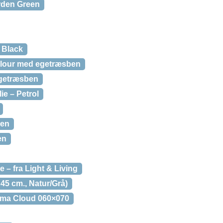
rden Green
– Black
elour med egetræsben
egetræsben
ie – Petrol
ben
en
e – fra Light & Living
45 cm., Natur/Grå)
ma Cloud 060×070