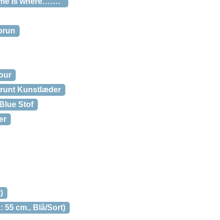
ome is where…….”
brun
our
runt Kunstlæder
Blue Stof
er
)
55 cm., Blå/Sort)