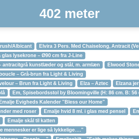
402 meter
Brush/Albicant
Elvira 3 Pers. Med Chaiselong, Antracit (V
a glas lysekrone – Ø90 cm fra J-Line
– antracitgrå kunstlæder og stål, m. armlæn
Elwood Ston
boucle – Grå-brun fra Light & Living
velour – Brun fra Light & Living
Elza – Aztec
Elzana je
blå
Em, Spisebordsstol by Bloomingville (H: 86 cm. B: 56 c
Emalje Evigheds Kalender ”Bless our Home”
ender med roser
Emalje hvid 8 ml. i glas med pensel
Em
Emalje skål til katten
ste mennesker er lige så lykkelige….”