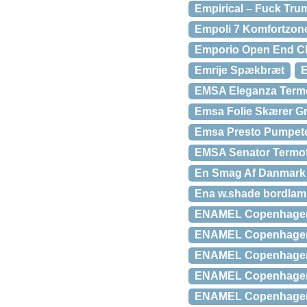
Empirical – Fuck Tru
Empoli 7 Komfortzone
Emporio Open End Ch
Emrije Spækbræt
E
EMSA Eleganza Termo
Emsa Folie Skærer G
Emsa Presto Pumpete
EMSA Senator Termof
En Smag Af Danmark 
Ena w.shade bordlamp
ENAMEL Copenhagen 
ENAMEL Copenhagen A
ENAMEL Copenhagen 
ENAMEL Copenhagen 
ENAMEL Copenhagen