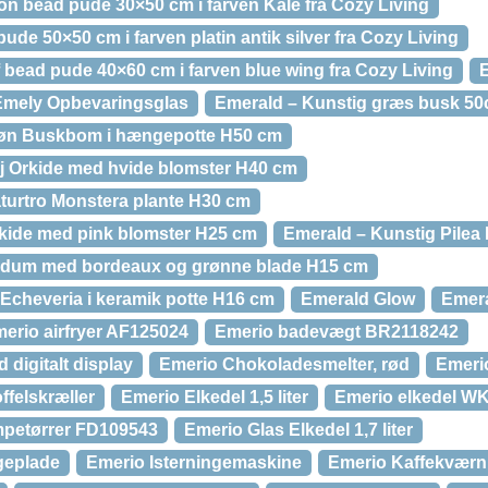
n bead pude 30×50 cm i farven Kale fra Cozy Living
ude 50×50 cm i farven platin antik silver fra Cozy Living
 bead pude 40×60 cm i farven blue wing fra Cozy Living
Emely Opbevaringsglas
Emerald – Kunstig græs busk 50cm
røn Buskbom i hængepotte H50 cm
j Orkide med hvide blomster H40 cm
turtro Monstera plante H30 cm
kide med pink blomster H25 cm
Emerald – Kunstig Pilea
edum med bordeaux og grønne blade H15 cm
 Echeveria i keramik potte H16 cm
Emerald Glow
Emera
erio airfryer AF125024
Emerio badevægt BR2118242
 digitalt display
Emerio Chokoladesmelter, rød
Emerio
ffelskræller
Emerio Elkedel 1,5 liter
Emerio elkedel W
mpetørrer FD109543
Emerio Glas Elkedel 1,7 liter
geplade
Emerio Isterningemaskine
Emerio Kaffekværn