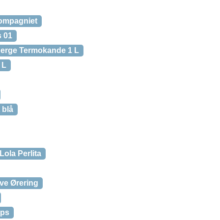
ompagniet
 01
erge Termokande 1 L
 L
 blå
la Perlita
e Ørering
ops