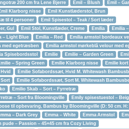
ngotræ 200 cm fra Lene Bjerre
Emil – Blush
Emil – Ga
Emil Klarborg nisse
Emil Kunstlæderstol, Brun
æ til 4 personer
Emil Spisestol – Teak / Sort læder
er, Gul
Emil Stol, Kunstlæder, Creme
Emilia
Emilia 
a – Light Blue
Emilia – Red
Emilia armstol bordeaux v
rå med egetræsben
Emilia armstol mørkeblå velour med 
ia Spisebordsstol
Emilie
Emilie – Garden Green
Emil
milie – Spring Green
Emilie Klarborg nisse
Emilie kort
 Hvid
Emilie Sofabordssæt, Hvid M. Whitewash Bambus
 Sort
Emilie Sofabordssæt, Sort M. Whitewash Bambusb
sko
Emilio Skab – Sort – Fyrretræ
yrretræ – Sort fra Bloomingville
Emily spisestuestol – Beig
ose til opbevaring, Bambus by Bloomingville (D: 50 cm. H: 
mma – Dark Grey
Emma – White
Emma Armstol
Em
pude – Passion – 45×45 cm fra Cozy Living