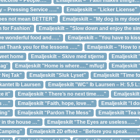
 Welcome – People….”
Emaljeskilt – ”Faith makes things…
y – Pressing Service …..”
Emaljeskilt – ”Licker License”
 does not mean BETTER”
Emaljeskilt – ”My dog is my door
n for Fashion’
Emaljeskilt – ”Slow down and enjoy the si
ve wonderful food and…..’
Emaljeskilt – ”You have to kis
ast Thank you for the lessons …..”
Emaljeskilt – “How to
sweet home
Emaljeskilt – Skive med stjerne
Emaljeskilt
dag’
Emaljeskilt ”Home is where….” m/fugl
Emaljeskilt
 Nej Tak”
Emaljeskilt ”Sluk Lyset”
Emaljeskilt ”Time fo
irkantet Ib Laursen
Emaljeskilt ”WC” Ib Laursen – H: 5,5 L
e it”
Emaljeskilt ” There’s no next time…..”
Emaljeskilt
is …”
Emaljeskilt “Faith, hope, love…”
Emaljeskilt “I 
ing”
Emaljeskilt “Pardon The Mess”
Emaljeskilt “Tea 
r in the house …”
Emaljeskilt “The Eyes are useless…..”
 Camping”
Emaljeskilt 2D effekt – “Before you speak……”