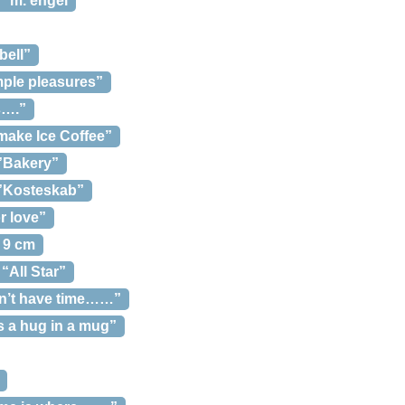
” m. engel
bell”
mple pleasures”
s….”
 make Ice Coffee”
 ”Bakery”
 ”Kosteskab”
r love”
: 9 cm
 “All Star”
don’t have time……”
is a hug in a mug”