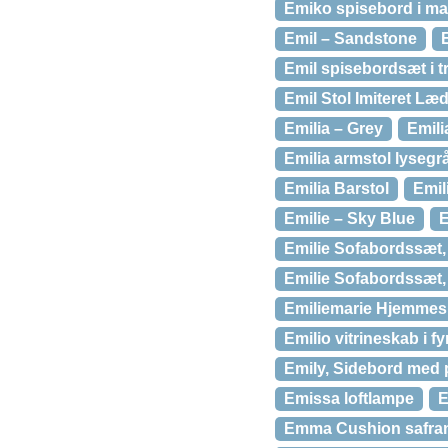
Emiko spisebord i ma
Emil – Sandstone
Emil spisebordsæt i tr
Emil Stol Imiteret Læd
Emilia – Grey
Emili
Emilia armstol lyseg
Emilia Barstol
Emil
Emilie – Sky Blue
E
Emilie Sofabordssæt,
Emilie Sofabordssæt,
Emiliemarie Hjemme
Emilio vitrineskab i f
Emily, Sidebord med p
Emissa loftlampe
E
Emma Cushion safran 