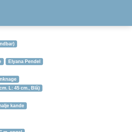
endbar)
e
Elyana Pendel
rnknage
m. L: 45 cm., Blå)
alje kande