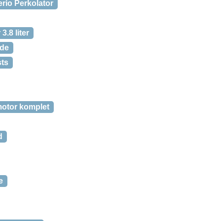
rio Perkolator
3.8 liter
ide
sts
otor komplet
d
e