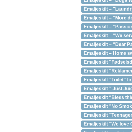
Emaljeskilt – ”Dogs
Emaljeskilt – ”Laundr
Emaljeskilt – ”More
Emaljeskilt – ”Passio
Emaljeskilt – ”We ser
Emaljeskilt – “Dear P
Emaljeskilt – Home 
Emaljeskilt ”Fødsels
Emaljeskilt ”Reklamer
Emaljeskilt ”Toilet” f
Emaljeskilt ” Just Juic
Emaljeskilt “Bless th
Emaljeskilt “No Smok
Emaljeskilt “Teenage
Emaljeskilt “We love