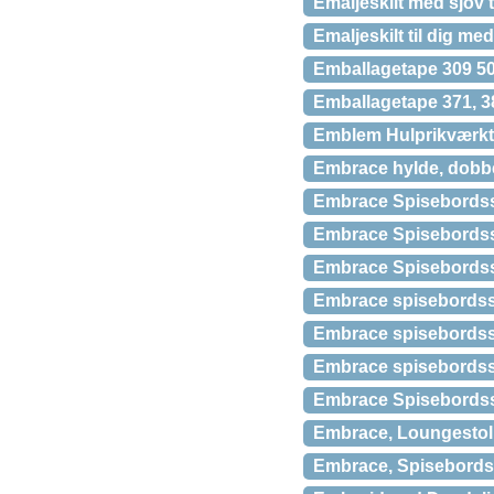
Emaljeskilt med sjov 
Emaljeskilt til dig me
Emballagetape 309 50
Emballagetape 371, 3
Emblem Hulprikværkt
Embrace hylde, dobbel
Embrace Spisebordss
Embrace Spisebordsst
Embrace Spisebordsst
Embrace spisebordsst
Embrace spisebordss
Embrace spisebordsst
Embrace Spisebordss
Embrace, Loungestol,
Embrace, Spisebordss