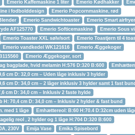
Emerio Kaffemaskine 1 liter
Emerio Kødhakker
Eme
ne i fodbolddesign
Emerio Popcornmaskine, rød
Blender
Emerio Sandwichtoaster
Emerio Smart airfryer 
gryde AF125770
Emerio Softicemaskine
Emerio Sous v
Emerio Toaster XXL sølv/sort
Emerio Toastjern til 4 toa
Emerio vandkedel WK121616
Emerio Æggekoger
B115560
Emerio Æggekoger, sort
ag bagplade, hvid melamin H:576 D:320 B:600
Emhættem
,6 cm D: 32,0 cm – Uden låge inklusiv 3 hylder
,6 cm D: 34,0 cm – 2 låger inklusiv 3 hylder samt 1 fast bun
,6 cm D: 34,0 cm – Inklusiv 2 faste hylde
H: 70,4 cm D: 34,0 cm – Inklusiv 2 hylder & fast bund
m. med 1 låge
Emhættereol: B:60 H:70.4 D:32cm uden låg
elig reol , 2 hylder og 1 låge H:704 D:320 B:600
 10A, 230V
Emija Vase
Emika Spisebord