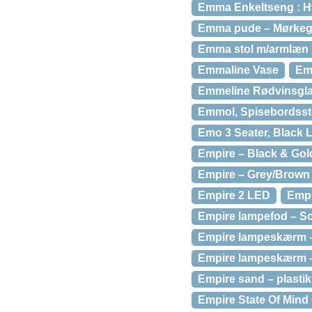
Emma Enkeltseng : H
Emma pude – Mørkegrå
Emma stol m/armlæn 
Emmaline Vase
Em
Emmeline Rødvinsgl
Emmol, Spisebordsstol
Emo 3 Seater, Black 
Empire – Black & Gol
Empire – Grey/Brown
Empire 2 LED
Empi
Empire lampefod – So
Empire lampeskærm – 
Empire lampeskærm –
Empire sand – plasti
Empire State Of Mind 