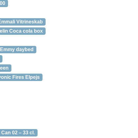
00
Emmali Vitrineskab
lin Coca cola box
Emmy daybed
reen
onic Fires Elpejs
 Can 02 – 33 cl.