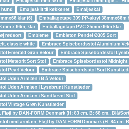
tekst
Emaljeskilt med skrift
Emaljeskilt med ugle – “H
d hund
Emaljeskilt til køkkenet
Emaljeskål
mmx66 klar (6)
Emballagetape 309 PP-akryl 38mmx66m 
8 mm x 66m, klar
Emballagetape PVC 25mmx66m klar
øj rødsort
Embleme
Embleton Pendel Ø305 Sort
t, classic white
Embrace Spisebordsstol Aluminium Vel
tol Emerald Grøn Velour
Embrace Spisebordsstol Lyseb
ol Meteorit Sort Stof
Embrace Spisebordsstol Midnight 
ol Pearl Velour
Embrace Spisebordsstol Sort Kunstlæd
ol Uden Armlæn i Blå Velour
tol Uden Armlæn i Lysebrunt Kunstlæder
ol Uden Armlæn i Sandfarvet Stof
tol Vintage Grøn Kunstlæder
 Fløjl by DAN-FORM Denmark (H: 83 cm. B: 68 cm., Blå/Sort
tol med armlæn, Fløjl by DAN-FORM Denmark (H: 84 cm. B: 