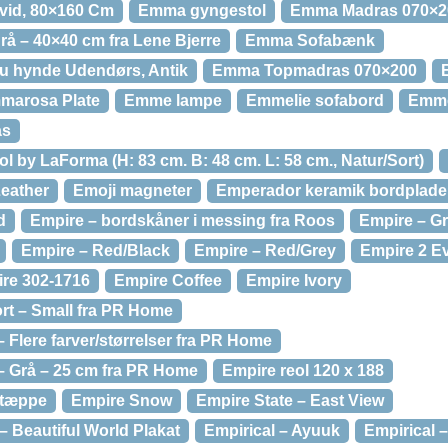
vid, 80×160 Cm
Emma gyngestol
Emma Madras 070×2
 – 40×40 cm fra Lene Bjerre
Emma Sofabænk
u hynde Udendørs, Antik
Emma Topmadras 070×200
marosa Plate
Emme lampe
Emmelie sofabord
Emme
as
 by LaForma (H: 83 cm. B: 48 cm. L: 58 cm., Natur/Sort)
Leather
Emoji magneter
Emperador keramik bordplade
d
Empire – bordskåner i messing fra Roos
Empire – G
Empire – Red/Black
Empire – Red/Grey
Empire 2 Ev
re 302-1716
Empire Coffee
Empire Ivory
rt – Small fra PR Home
Flere farver/størrelser fra PR Home
 Grå – 25 cm fra PR Home
Empire reol 120 x 188
ktæppe
Empire Snow
Empire State – East View
– Beautiful World Plakat
Empirical – Ayuuk
Empirical –