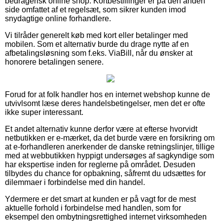
bedragerisk online shop. Kortbestillinger er på den anden
side omfattet af et regelsæt, som sikrer kunden imod
snydagtige online forhandlere.
Vi tilråder generelt køb med kort eller betalinger med
mobilen. Som et alternativ burde du drage nytte af en
afbetalingsløsning som f.eks. ViaBill, når du ønsker at
honorere betalingen senere.
Forud for at folk handler hos en internet webshop kunne de
utvivlsomt læse deres handelsbetingelser, men det er ofte
ikke super interessant.
Et andet alternativ kunne derfor være at efterse hvorvidt
netbutikken er e-mærket, da det burde være en forsikring om
at e-forhandleren anerkender de danske retningslinjer, tillige
med at webbutikken hyppigt undersøges af sagkyndige som
har ekspertise inden for reglerne på området. Desuden
tilbydes du chance for opbakning, såfremt du udsættes for
dilemmaer i forbindelse med din handel.
Ydermere er det smart at kunden er på vagt for de mest
aktuelle forhold i forbindelse med handlen, som for
eksempel den ombytningsrettighed internet virksomheden