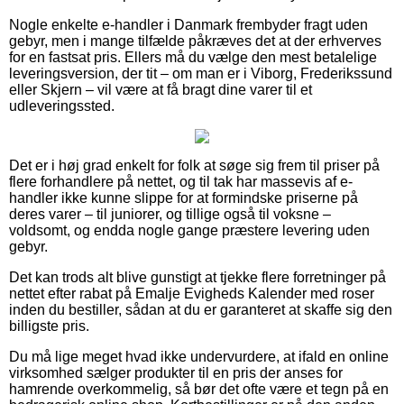
Nogle enkelte e-handler i Danmark frembyder fragt uden
gebyr, men i mange tilfælde påkræves det at der erhverves
for en fastsat pris. Ellers må du vælge den mest betalelige
leveringsversion, der tit – om man er i Viborg, Frederikssund
eller Skjern – vil være at få bragt dine varer til et
udleveringssted.
Det er i høj grad enkelt for folk at søge sig frem til priser på
flere forhandlere på nettet, og til tak har massevis af e-
handler ikke kunne slippe for at formindske priserne på
deres varer – til juniorer, og tillige også til voksne –
voldsomt, og endda nogle gange præstere levering uden
gebyr.
Det kan trods alt blive gunstigt at tjekke flere forretninger på
nettet efter rabat på Emalje Evigheds Kalender med roser
inden du bestiller, sådan at du er garanteret at skaffe sig den
billigste pris.
Du må lige meget hvad ikke undervurdere, at ifald en online
virksomhed sælger produkter til en pris der anses for
hamrende overkommelig, så bør det ofte være et tegn på en