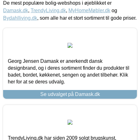
De mest populære bolig-webshops i øjeblikket er
Damask.dk
,
TrendyLiving.dk
,
MyHomeMøbler.dk
og
Bydahlliving.dk
, som alle har et stort sortiment til gode priser.
Georg Jensen Damask er anerkendt dansk
designbrand, og i deres sortiment finder du produkter til
badet, bordet, køkkenet, sengen og andet tilbehør. Klik
her for at se deres udvalg.
Se udvalget på Damask.dk
TrendyLiving.dk har siden 2009 solgt brugskunst,