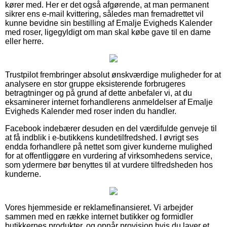
kører med. Her er det også afgørende, at man permanent
sikrer ens e-mail kvittering, således man fremadrettet vil
kunne bevidne sin bestilling af Emalje Evigheds Kalender
med roser, ligegyldigt om man skal købe gave til en dame
eller herre.
Trustpilot frembringer absolut ønskværdige muligheder for at
analysere en stor gruppe eksisterende forbrugeres
betragtninger og på grund af dette anbefaler vi, at du
eksaminerer internet forhandlerens anmeldelser af Emalje
Evigheds Kalender med roser inden du handler.
Facebook indebærer desuden en del værdifulde genveje til
at få indblik i e-butikkens kundetilfredshed. I øvrigt ses
endda forhandlere på nettet som giver kunderne mulighed
for at offentliggøre en vurdering af virksomhedens service,
som ydermere bør benyttes til at vurdere tilfredsheden hos
kunderne.
Vores hjemmeside er reklamefinansieret. Vi arbejder
sammen med en række internet butikker og formidler
butikkernes produkter, og opnår provision hvis du laver et