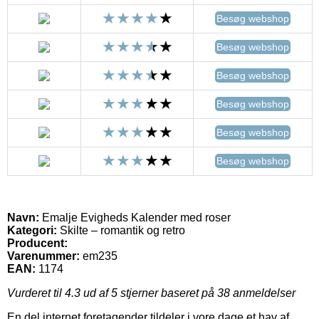
Besøg webshop
Besøg webshop
Besøg webshop
Besøg webshop
Besøg webshop
Besøg webshop
Navn:
Emalje Evigheds Kalender med roser
Kategori:
Skilte – romantik og retro
Producent:
Varenummer:
em235
EAN:
1174
Vurderet til
4.3
ud af 5 stjerner baseret på
38
anmeldelser
En del internet foretagender tildeler i vore dage et hav af