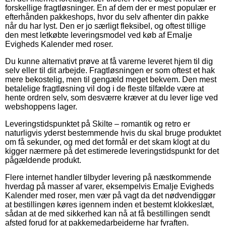
forskellige fragtløsninger. En af dem der er mest populær er
efterhånden pakkeshops, hvor du selv afhenter din pakke
når du har lyst. Den er jo særligt fleksibel, og oftest tillige
den mest letkøbte leveringsmodel ved køb af Emalje
Evigheds Kalender med roser.
Du kunne alternativt prøve at få varerne leveret hjem til dig
selv eller til dit arbejde. Fragtløsningen er som oftest et hak
mere bekostelig, men til gengæld meget bekvem. Den mest
betalelige fragtløsning vil dog i de fleste tilfælde være at
hente ordren selv, som desværre kræver at du lever lige ved
webshoppens lager.
Leveringstidspunktet på Skilte – romantik og retro er
naturligvis yderst bestemmende hvis du skal bruge produktet
om få sekunder, og med det formål er det skam klogt at du
kigger nærmere på det estimerede leveringstidspunkt for det
pågældende produkt.
Flere internet handler tilbyder levering på næstkommende
hverdag på masser af varer, eksempelvis Emalje Evigheds
Kalender med roser, men vær på vagt da det nødvendiggør
at bestillingen køres igennem inden et bestemt klokkeslæt,
sådan at de med sikkerhed kan nå at få bestillingen sendt
afsted forud for at pakkemedarbejderne har fyraften.