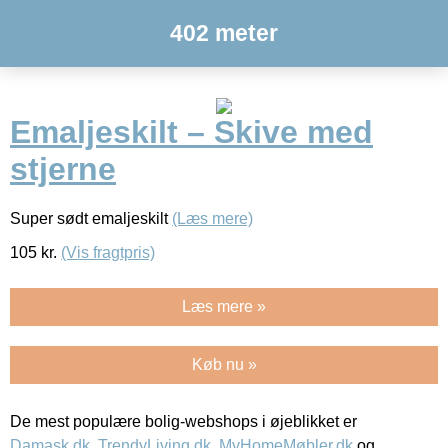
402 meter
Emaljeskilt – Skive med
stjerne
Super sødt emaljeskilt
(Læs mere)
105
kr.
(Vis fragtpris)
Læs mere »
Køb nu »
De mest populære bolig-webshops i øjeblikket er
Damask.dk
,
TrendyLiving.dk
,
MyHomeMøbler.dk
og