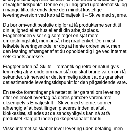
et valgfrit tidspunkt. Denne er jo i høj grad uproblematisk, og
i mange tilfælde endvidere den mindst kostelige
leveringsversion ved køb af Emaljeskilt – Skive med stjerne.
Du bør omvendt beslutte dig for at få produkterne sendt til
din lejlighed eller hus eller til din arbejdsplads.
Fragtmetoden viser sig som regel en sjat mere
omkostningsfuld, men også i høj grad enkel. Den mest
letkøbte leveringsmodel er dog at hente ordren selv, men
den løsning afhænger af at du opholder dig lige ved internet
selskabets adresse.
Fragtperioden på Skilte – romantik og retro er naturligvis
temmelig afgørende om man står og skal bruge varen om få
sekunder, så herved er det temmelig aktuelt at du gransker
det estimerede leveringstidspunkt for den pågældende vare.
En række forretninger på nettet stiller garanti om levering
efter en enkelt hverdag på deres primære varenumre,
eksempelvis Emaljeskilt – Skive med stjerne, som er
afhængig af at bestillingen placeres inden et aftalt
klokkeslæt, således at de sandsynligvis kan nå at få
produktet klargjort inden pakkepersonalet har fri.
Visse internet selskaber lover levering uden betaling, men