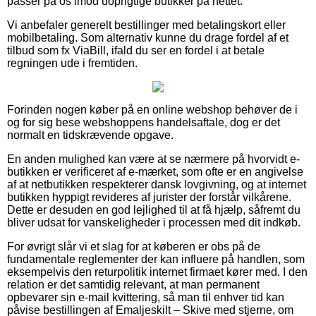
passer på os imod uoprigtige butikker på nettet.
Vi anbefaler generelt bestillinger med betalingskort eller
mobilbetaling. Som alternativ kunne du drage fordel af et
tilbud som fx ViaBill, ifald du ser en fordel i at betale
regningen ude i fremtiden.
Forinden nogen køber på en online webshop behøver de i
og for sig bese webshoppens handelsaftale, dog er det
normalt en tidskrævende opgave.
En anden mulighed kan være at se nærmere på hvorvidt e-
butikken er verificeret af e-mærket, som ofte er en angivelse
af at netbutikken respekterer dansk lovgivning, og at internet
butikken hyppigt revideres af jurister der forstår vilkårene.
Dette er desuden en god lejlighed til at få hjælp, såfremt du
bliver udsat for vanskeligheder i processen med dit indkøb.
For øvrigt slår vi et slag for at køberen er obs på de
fundamentale reglementer der kan influere på handlen, som
eksempelvis den returpolitik internet firmaet kører med. I den
relation er det samtidig relevant, at man permanent
opbevarer sin e-mail kvittering, så man til enhver tid kan
påvise bestillingen af Emaljeskilt – Skive med stjerne, om