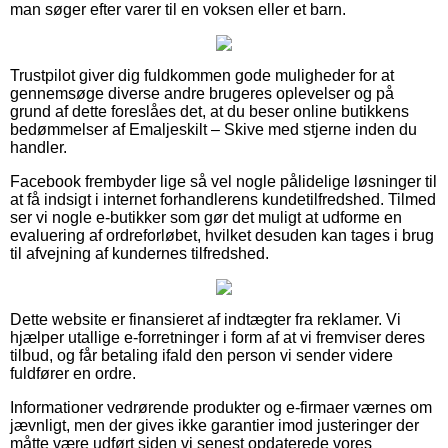
man søger efter varer til en voksen eller et barn.
Trustpilot giver dig fuldkommen gode muligheder for at
gennemsøge diverse andre brugeres oplevelser og på
grund af dette foreslåes det, at du beser online butikkens
bedømmelser af Emaljeskilt – Skive med stjerne inden du
handler.
Facebook frembyder lige så vel nogle pålidelige løsninger til
at få indsigt i internet forhandlerens kundetilfredshed. Tilmed
ser vi nogle e-butikker som gør det muligt at udforme en
evaluering af ordreforløbet, hvilket desuden kan tages i brug
til afvejning af kundernes tilfredshed.
Dette website er finansieret af indtægter fra reklamer. Vi
hjælper utallige e-forretninger i form af at vi fremviser deres
tilbud, og får betaling ifald den person vi sender videre
fuldfører en ordre.
Informationer vedrørende produkter og e-firmaer værnes om
jævnligt, men der gives ikke garantier imod justeringer der
måtte være udført siden vi senest opdaterede vores