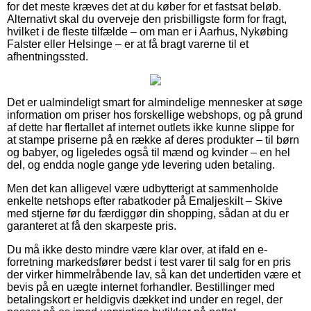
for det meste kræves det at du køber for et fastsat beløb.
Alternativt skal du overveje den prisbilligste form for fragt,
hvilket i de fleste tilfælde – om man er i Aarhus, Nykøbing
Falster eller Helsinge – er at få bragt varerne til et
afhentningssted.
Det er ualmindeligt smart for almindelige mennesker at søge
information om priser hos forskellige webshops, og på grund
af dette har flertallet af internet outlets ikke kunne slippe for
at stampe priserne på en række af deres produkter – til børn
og babyer, og ligeledes også til mænd og kvinder – en hel
del, og endda nogle gange yde levering uden betaling.
Men det kan alligevel være udbytterigt at sammenholde
enkelte netshops efter rabatkoder på Emaljeskilt – Skive
med stjerne før du færdiggør din shopping, sådan at du er
garanteret at få den skarpeste pris.
Du må ikke desto mindre være klar over, at ifald en e-
forretning markedsfører bedst i test varer til salg for en pris
der virker himmelråbende lav, så kan det undertiden være et
bevis på en uægte internet forhandler. Bestillinger med
betalingskort er heldigvis dækket ind under en regel, der