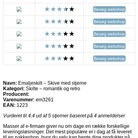
Besøg webshop
Besøg webshop
Besøg webshop
Besøg webshop
Besøg webshop
Navn:
Emaljeskilt – Skive med stjerne
Kategori:
Skilte – romantik og retro
Producent:
Varenummer:
em3261
EAN:
1223
Vurderet til
4.4
ud af 5 stjerner baseret på
4
anmeldelser
Masser af e-firmaer giver nu om dage en række forskellige
leveringsløsninger. Det mest populære er i dag at få leveret
til en pakkeshop, hvor du selv kan hente dine produkter på