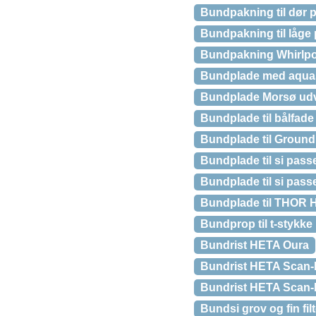
Bundpakning til dør p
Bundpakning til låge 
Bundpakning Whirlpool
Bundplade med aquas
Bundplade Morsø udv.
Bundplade til bålfade
Bundplade til Ground 
Bundplade til si passe
Bundplade til si pass
Bundplade til THOR 
Bundprop til t-stykke
Bundrist HETA Oura
Bundrist HETA Scan-
Bundrist HETA Scan-
Bundsi grov og fin fil