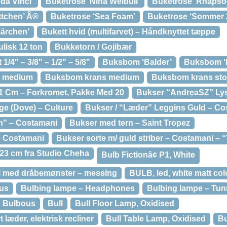
da Vinci’
Buketrose ‘Nina Weibull’
Buketrose ‘Rhapsod
ttchen’ Â®
Buketrose ‘Sea Foam’
Buketrose ‘Sommer 
ärchen’
Bukett hvid (multifarvet) – Håndknyttet tæppe
lisk 12 ton
Bukketorn / Gojibær
1/4" – 3/8" – 1/2" – 5/8"
Buksbom ‘Balder’
Buksbom ‘R
s medium
Buksbom krans medium
Buksbom krans sto
 31 Cm – Forkromet, Pakke Med 20
Bukser “AndreaSZ” Lys 
ge (Dove) – Culture
Bukser / “Læder” Leggins Guld – Co
n” – Costamani
Bukser med tern – Saint Tropez
– Costamani
Bukser sorte m/ guld striber – Costamani – 
23 cm fra Studio Cheha
Bulb Fictionâ¢ P1, White
al med dråbemønster – messing
BULB, led, white matt col
tus
Bulbing lampe – Headphones
Bulbing lampe – Tunn
Bulbous
Bull
Bull Floor Lamp, Oxidised
rt læder, elektrisk recliner
Bull Table Lamp, Oxidised
Bu