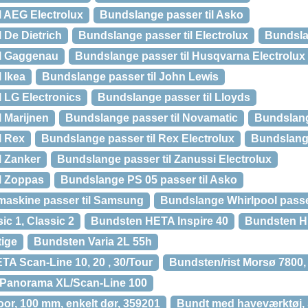
l AEG Electrolux
Bundslange passer til Asko
 De Dietrich
Bundslange passer til Electrolux
Bundsla
il Gaggenau
Bundslange passer til Husqvarna Electrolux
 Ikea
Bundslange passer til John Lewis
l LG Electronics
Bundslange passer til Lloyds
l Marijnen
Bundslange passer til Novamatic
Bundslang
l Rex
Bundslange passer til Rex Electrolux
Bundslange
l Zanker
Bundslange passer til Zanussi Electrolux
l Zoppas
Bundslange PS 05 passer til Asko
maskine passer til Samsung
Bundslange Whirlpool passe
c 1, Classic 2
Bundsten HETA Inspire 40
Bundsten HE
ige
Bundsten Varia 2L 55h
TA Scan-Line 10, 20 , 30/Tour
Bundsten/rist Morsø 7800,
Panorama XL/Scan-Line 100
or, 100 mm, enkelt dør, 359201
Bundt med haveværktøj, 