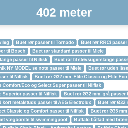
402 meter
vileg
Buet rør passer til Tornado
Buet rør RRCi passer t
er til Bosch
Buet rør standard passer til Miele
lange passer til Nilfisk
Buet rør til støvsugerslange passe
nik NY MODEL se note passer til Miele
Buet rør uden låse
er til Nilfisk
Buet rør Ø32 mm. Elite Classic og Elite Eco p
e Comfort/Eco og Select Super passer til Nilfisk
 Superior passer til Nilfisk
Buet rør Ø32 mm. grå passer ti
kort metalstuds passer til AEG Electrolux
Buet rør Ø32 
ct Classic og Comfort passer til Nilfisk
Buet rør Ø35 mm p
et vægbørste til swimmingpool
Buffalo bålfad med bræ