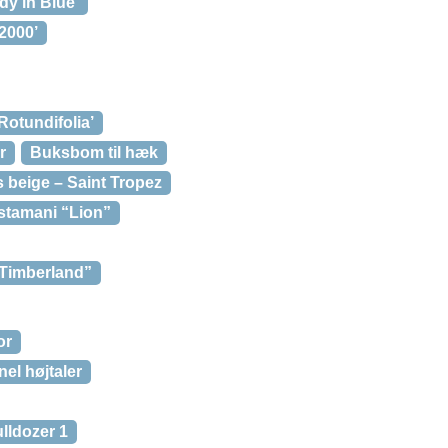
y in Blue’
2000’
otundifolia’
r
Buksbom til hæk
beige – Saint Tropez
stamani “Lion”
“Timberland”
or
el højtaler
lldozer 1