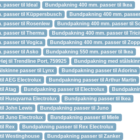
passer til Ideal
Bundpakning 400 mm. passer til Ikea
 passer til Küppersbusch
Bundpakning 400 mm. passer 
 passer til Rosenlew
Bundpakning 400 mm. passer til S
 passer til Therma
Bundpakning 400 mm. passer til Trici
passer til Vogica
Bundpakning 400 mm. passer til Zop
passer til Asko
Bundpakning 550 mm. passer til Ikea
j til Trendline Port, 759925
Bundpakning med stålskinne
skinne passer til Lynx
Bundpakning passer til Adorina
il AEG Electrolux
Bundpakning passer til Arthur Martin
il Atag
Bundpakning passer til Electrolux
Bundpakning
il Husqvarna Electrolux
Bundpakning passer til Ikea
il John Lewis
Bundpakning passer til Juno
il Juno Electrolux
Bundpakning passer til Miele
il Rex
Bundpakning passer til Rex Electrolux
til Westinghouse
Bundpakning passer til Zanker