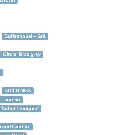
, Brown
Buffetmøbel – Grå
 Circle, Blue grey
e
BUILDINGS
b Laursen
‘Astrid Lindgren’
 and Garden’