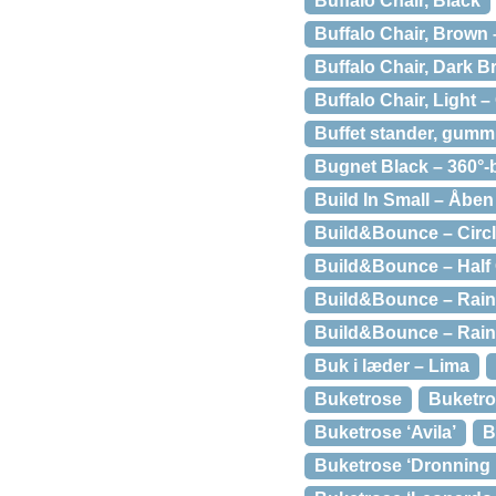
Buffalo Chair, Black
Buffalo Chair, Brown
Buffalo Chair, Dark 
Buffalo Chair, Light 
Buffet stander, gummi
Bugnet Black – 360°-
Build In Small – Åben t
Build&Bounce – Circl
Build&Bounce – Half C
Build&Bounce – Rain
Build&Bounce – Rain
Buk i læder – Lima
Buketrose
Buketro
Buketrose ‘Avila’
B
Buketrose ‘Dronning 