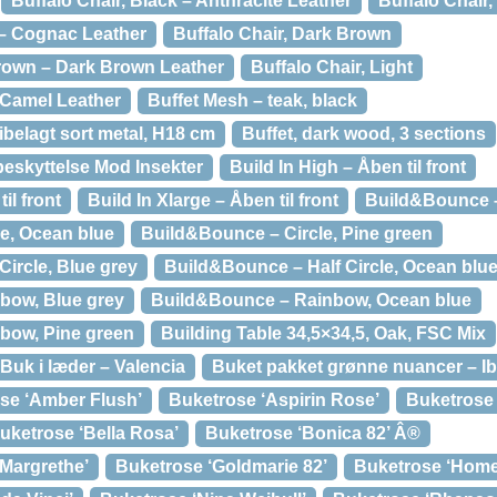
Buffalo Chair, Black – Anthracite Leather
Buffalo Chair
 – Cognac Leather
Buffalo Chair, Dark Brown
Brown – Dark Brown Leather
Buffalo Chair, Light
– Camel Leather
Buffet Mesh – teak, black
belagt sort metal, H18 cm
Buffet, dark wood, 3 sections
beskyttelse Mod Insekter
Build In High – Åben til front
il front
Build In Xlarge – Åben til front
Build&Bounce –
e, Ocean blue
Build&Bounce – Circle, Pine green
ircle, Blue grey
Build&Bounce – Half Circle, Ocean blu
bow, Blue grey
Build&Bounce – Rainbow, Ocean blue
bow, Pine green
Building Table 34,5×34,5, Oak, FSC Mix
Buk i læder – Valencia
Buket pakket grønne nuancer – I
se ‘Amber Flush’
Buketrose ‘Aspirin Rose’
Buketrose 
uketrose ‘Bella Rosa’
Buketrose ‘Bonica 82’ Â®
Margrethe’
Buketrose ‘Goldmarie 82’
Buketrose ‘Home