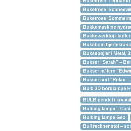
Buketrose ‘Leonardo 
Buketrose ‘Schneewi
Buketrose ‘Sommerm
Bukkemaskine hydrau
Bukkeværktøj i kuffert 
Buksbom hjertekran
Buksebøjler I Metal,
Bukser “Sarah” – Bei
Bukser m/ tern “Edwi
Bukser sort “Relax” 
Bulb 3D bordlampe H
BULB pendel i kryst
Bulbing lampe – Cac
Bulbing lampe Geo
Bull recliner stol – so