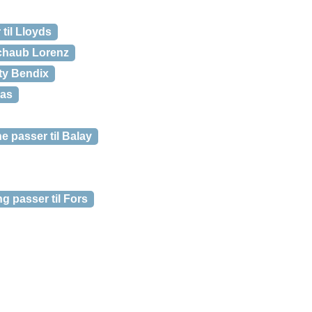
til Lloyds
chaub Lorenz
ty Bendix
pas
 passer til Balay
 passer til Fors