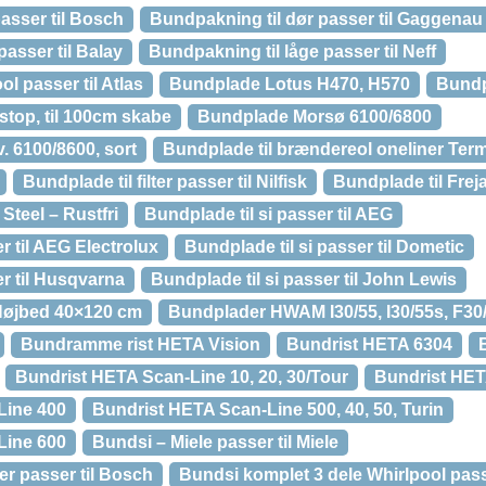
asser til Bosch
Bundpakning til dør passer til Gaggenau
passer til Balay
Bundpakning til låge passer til Neff
 passer til Atlas
Bundplade Lotus H470, H570
Bundp
top, til 100cm skabe
Bundplade Morsø 6100/6800
 6100/8600, sort
Bundplade til brændereol oneliner Te
Bundplade til filter passer til Nilfisk
Bundplade til Fre
Steel – Rustfri
Bundplade til si passer til AEG
r til AEG Electrolux
Bundplade til si passer til Dometic
er til Husqvarna
Bundplade til si passer til John Lewis
Højbed 40×120 cm
Bundplader HWAM I30/55, I30/55s, F30
Bundramme rist HETA Vision
Bundrist HETA 6304
Bundrist HETA Scan-Line 10, 20, 30/Tour
Bundrist HET
Line 400
Bundrist HETA Scan-Line 500, 40, 50, Turin
Line 600
Bundsi – Miele passer til Miele
ter passer til Bosch
Bundsi komplet 3 dele Whirlpool passe