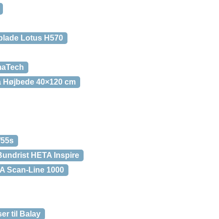
lade Lotus H570
rmaTech
ja Højbede 40×120 cm
/55s
Bundrist HETA Inspire
A Scan-Line 1000
r til Balay