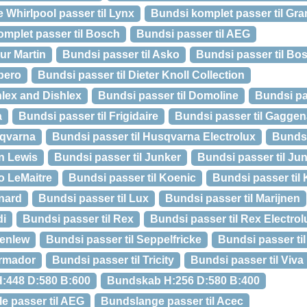
 Whirlpool passer til Lynx
Bundsi komplet passer til Gr
omplet passer til Bosch
Bundsi passer til AEG
ur Martin
Bundsi passer til Asko
Bundsi passer til Bo
bero
Bundsi passer til Dieter Knoll Collection
hlex and Dishlex
Bundsi passer til Domoline
Bundsi pas
a
Bundsi passer til Frigidaire
Bundsi passer til Gagge
sqvarna
Bundsi passer til Husqvarna Electrolux
Bundsi
hn Lewis
Bundsi passer til Junker
Bundsi passer til Ju
o LeMaitre
Bundsi passer til Koenic
Bundsi passer ti
onard
Bundsi passer til Lux
Bundsi passer til Marijnen
di
Bundsi passer til Rex
Bundsi passer til Rex Electrol
senlew
Bundsi passer til Seppelfricke
Bundsi passer ti
ermador
Bundsi passer til Tricity
Bundsi passer til Viva
H:448 D:580 B:600
Bundskab H:256 D:580 B:400
 passer til AEG
Bundslange passer til Acec