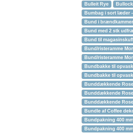
Bulleit Rye
Bullock
Bumbag i sort læder 
Bund i brændkammer 
Bund med 2 stk udfræ
Bund til magasinskuff
Bund/risteramme Mors
Bund/risteramme Mors
Bundbakke til opvas
Bundbakke til opvask
Bunddækkende Rose 
Bunddækkende Rose 
Bunddækkende Rose 
Bundle af Coffee dek
Bundpakning 400 mm. 
Bundpakning 400 mm. 