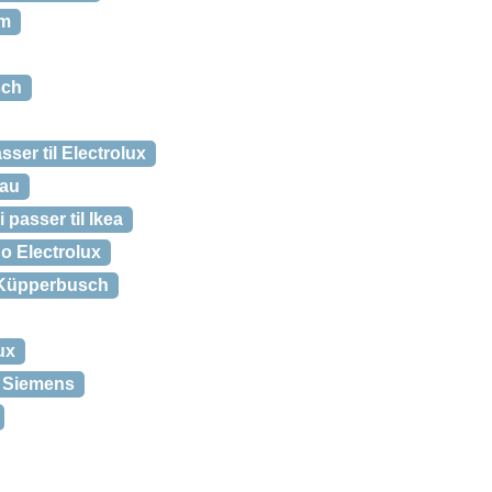
am
sch
ser til Electrolux
nau
 passer til Ikea
no Electrolux
l Küpperbusch
ux
l Siemens