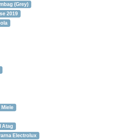
mbag (Grey)
se 2019
ola
 Miele
l Atag
arna Electrolux