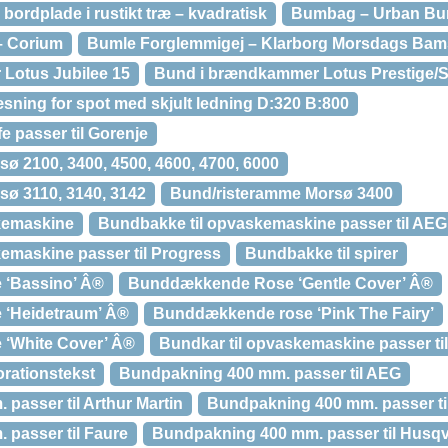
 bordplade i rustikt træ – kvadratisk
Bumbag – Urban Bu
– Corium
Bumle Forglemmigej – Klarborg Morsdags Bam
Lotus Jubilee 15
Bund i brændkammer Lotus Prestige/S
sning for spot med skjult ledning D:320 B:800
e passer til Gorenje
ø 2100, 3400, 4500, 4600, 4700, 6000
ø 3110, 3140, 3142
Bund/risteramme Morsø 3400
kemaskine
Bundbakke til opvaskemaskine passer til AEG
emaskine passer til Progress
Bundbakke til spirer
‘Bassino’ Â®
Bunddækkende Rose ‘Gentle Cover’ Â®
‘Heidetraum’ Â®
Bunddækkende rose ‘Pink The Fairy’
‘White Cover’ Â®
Bundkar til opvaskemaskine passer til
orationstekst
Bundpakning 400 mm. passer til AEG
passer til Arthur Martin
Bundpakning 400 mm. passer ti
passer til Faure
Bundpakning 400 mm. passer til Husqv