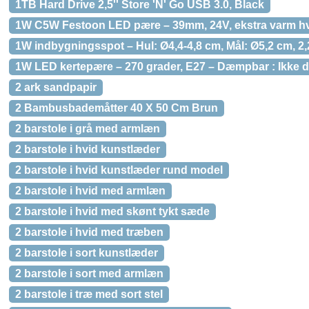
1TB Hard Drive 2,5'' Store 'N' Go USB 3.0, Black
1W C5W Festoon LED pære – 39mm, 24V, ekstra varm h
1W indbygningsspot – Hul: Ø4,4-4,8 cm, Mål: Ø5,2 cm, 2
1W LED kertepære – 270 grader, E27 – Dæmpbar : Ikke 
2 ark sandpapir
2 Bambusbademåtter 40 X 50 Cm Brun
2 barstole i grå med armlæn
2 barstole i hvid kunstlæder
2 barstole i hvid kunstlæder rund model
2 barstole i hvid med armlæn
2 barstole i hvid med skønt tykt sæde
2 barstole i hvid med træben
2 barstole i sort kunstlæder
2 barstole i sort med armlæn
2 barstole i træ med sort stel