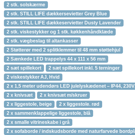
2 stk. solskærme
2 stk. STILL LIFE dækkersevietter Grey Blue
2 stk. STILL LIFE dækkeservietter Dusty Lavender
2 stk. viskestykker og 1 stk. køkkenhåndklæde
2 stk. vægbeslag til altankasser
2 Støtterør med 2 splitklemmer til 48 mm støttehjul
2 Sænkede LED trappelys 44 x 111 x 56 mm
2 sæt spillekort
2 sæt spillekort inkl. 5 terninger
2 viskestykker AJ, Hvid
2 x 1,5 meter udendørs LED julelyskædenet – IP44, 230V
2 x knivsæt
2 x knivsæt m/skruer
2 x liggestole, beige
2 x liggestole. rød
2 x sammenklappelige liggestole, blå
2 x smalle vitrineskabe i grå
2 x sofaborde / indskudsborde med naturfarvede bordpl