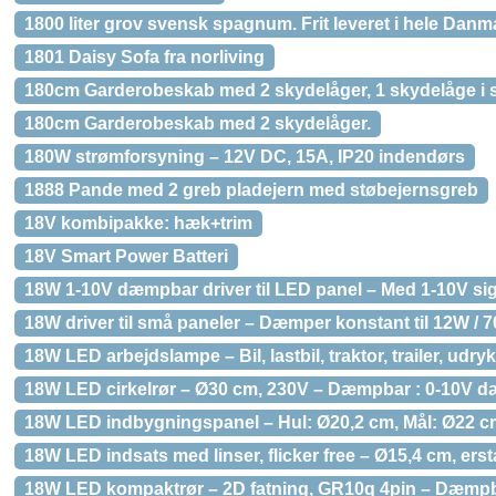
1800 liter grov svensk spagnum. Frit leveret i hele Danm
1801 Daisy Sofa fra norliving
180cm Garderobeskab med 2 skydelåger, 1 skydelåge i s
180cm Garderobeskab med 2 skydelåger.
180W strømforsyning – 12V DC, 15A, IP20 indendørs
1888 Pande med 2 greb pladejern med støbejernsgreb
18V kombipakke: hæk+trim
18V Smart Power Batteri
18W 1-10V dæmpbar driver til LED panel – Med 1-10V si
18W driver til små paneler – Dæmper konstant til 12W / 7
18W LED arbejdslampe – Bil, lastbil, traktor, trailer, udry
18W LED cirkelrør – Ø30 cm, 230V – Dæmpbar : 0-10V d
18W LED indbygningspanel – Hul: Ø20,2 cm, Mål: Ø22 cm
18W LED indsats med linser, flicker free – Ø15,4 cm, ers
18W LED kompaktrør – 2D fatning, GR10q 4pin – Dæmpba