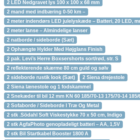
2 LED Nedgravet lys 100 x 100 x 68 mm
2 mand med indbæring 0-50 km –
2 meter indendørs LED julelyskæde – Batteri, 20 LED, mu
2 meter lanse – Almindelige lanser
2 natborde / sideborde (Sæt)
2 Ophængte Hylder Med Højglans Finish
2 pak. Levi’s Herre Boxsershorts sort/rød, str. S
2 reflekterende skærme 80 cm guld og sølv
2 sideborde rustik look (Sæt)
2 Siena drejestole
2 Siena lænestole og 1 fodskammel
2 Snekæder til bil 12 mm KN 60 185/70-13 175/70-14 185/
2 Sofaborde / Sideborde I Træ Og Metal
2 stk .Södahl Soft Viskestykke 70 x 50 cm, Indigo
2 stk AgfaPhoto genopladeligt batteri – AA, 1,5V
2 stk Bil Startkabel Booster 1800 A