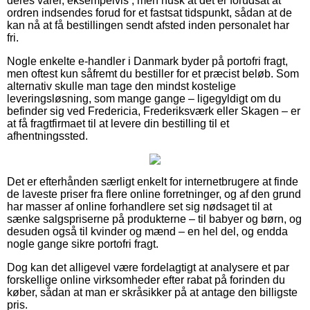
deres varer, eksempelvis , men husk at det er forudsat at
ordren indsendes forud for et fastsat tidspunkt, sådan at de
kan nå at få bestillingen sendt afsted inden personalet har
fri.
Nogle enkelte e-handler i Danmark byder på portofri fragt,
men oftest kun såfremt du bestiller for et præcist beløb. Som
alternativ skulle man tage den mindst kostelige
leveringsløsning, som mange gange – ligegyldigt om du
befinder sig ved Fredericia, Frederiksværk eller Skagen – er
at få fragtfirmaet til at levere din bestilling til et
afhentningssted.
Det er efterhånden særligt enkelt for internetbrugere at finde
de laveste priser fra flere online forretninger, og af den grund
har masser af online forhandlere set sig nødsaget til at
sænke salgspriserne på produkterne – til babyer og børn, og
desuden også til kvinder og mænd – en hel del, og endda
nogle gange sikre portofri fragt.
Dog kan det alligevel være fordelagtigt at analysere et par
forskellige online virksomheder efter rabat på forinden du
køber, sådan at man er skråsikker på at antage den billigste
pris.