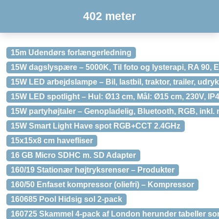
402 meter
15m Udendørs forlængerledning
15W dagslyspære – 5000K, Til foto og lysterapi, RA 90, 
15W LED arbejdslampe – Bil, lastbil, traktor, trailer, udry
15W LED spotlight – Hul: Ø13 cm, Mål: Ø15 cm, 230V, I
15W partyhøjtaler – Genopladelig, Bluetooth, RGB, inkl.
15W Smart Light Have spot RGB+CCT 2.4GHz
15x15x8 cm havefliser
16 GB Micro SDHC m. SD Adapter
160/19 Stationær højtryksrenser – Produkter
160/50 Enfaset kompressor (oliefri) – Kompressor
160685 Pool Hidsig sol 2-pack
160725 Skammel 4-pack af London herunder tabeller sor