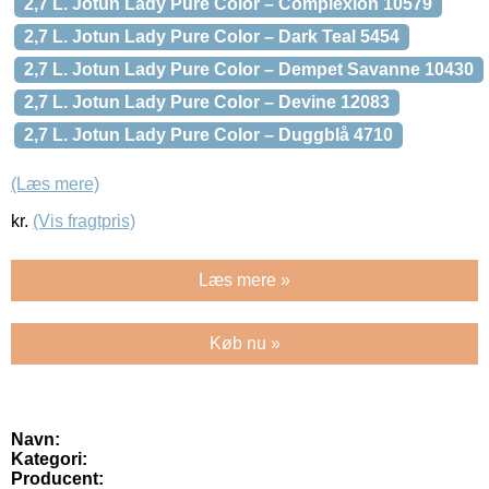
2,7 L. Jotun Lady Pure Color – Complexion 10579
2,7 L. Jotun Lady Pure Color – Dark Teal 5454
2,7 L. Jotun Lady Pure Color – Dempet Savanne 10430
2,7 L. Jotun Lady Pure Color – Devine 12083
2,7 L. Jotun Lady Pure Color – Duggblå 4710
(Læs mere)
kr.
(Vis fragtpris)
Læs mere »
Køb nu »
Navn:
Kategori:
Producent: