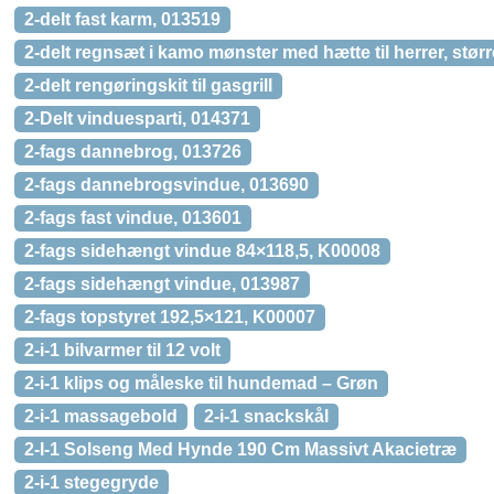
2-delt fast karm, 013519
2-delt regnsæt i kamo mønster med hætte til herrer, stør
2-delt rengøringskit til gasgrill
2-Delt vinduesparti, 014371
2-fags dannebrog, 013726
2-fags dannebrogsvindue, 013690
2-fags fast vindue, 013601
2-fags sidehængt vindue 84×118,5, K00008
2-fags sidehængt vindue, 013987
2-fags topstyret 192,5×121, K00007
2-i-1 bilvarmer til 12 volt
2-i-1 klips og måleske til hundemad – Grøn
2-i-1 massagebold
2-i-1 snackskål
2-I-1 Solseng Med Hynde 190 Cm Massivt Akacietræ
2-i-1 stegegryde