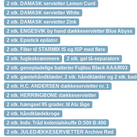
2 stk. DAMASK servietter Lemon Curd
2 stk. DAMASK servietter White
2 stk. DAMASK servietter Zink
2 stk. ENGESVIK by hand dækkeservietter Blue Abyss
2 stk. Epistick epilator
2 stk. Filter til STARMIX IS og ISP med flere
2 stk. fugleskræmmere
2 stk. gel tå-separators
2 stk. genopladelige batterier Fujitsu Black AAA/R03
2 stk. gæstehåndklæder, 2 stk. håndklæder og 2 stk. b
2 stk. H.C. ANDERSEN dækkeservietter nr. 1
2 stk. HERRINGBONE dækkeservietter
2 stk. hængsel 95 grader, til Alu låge
2 stk. håndklædekroge
2 stk. Indv. Tråd kolonialskuffe D:500 B:400
2 stk. JULEDÆKKESERVIETTER Archive Red