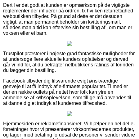
Dertil er det godt at kunden er opmærksom på de vigtigste
reglementer der influerer på ordren, fx hvilken returrettighed
webbutikken tilbyder. På grund af dette er det desuden
vigtigt, at man permanent beholder sin kvitteringsmail,
således man altid kan eftervise sin bestilling af , om man er
voksen eller et barn.
Trustpilot præsterer i højeste grad fantastiske muligheder for
at undersøge flere aktuelle kunders opfattelser og derved
går vi ind for, at du betragter netbutikkens ratings af forinden
du lægger din bestilling.
Facebook tilbyder dig tilsvarende evigt ønskværdige
genveje til at få indtryk af e-firmaets popularitet. Tilmed er
der en række outlets på nettet hvor folk kan ytre en
anmeldelse af købsoplevelsen, som tillige må anvendes til
at danne dig et indtryk af kundernes tilfredshed.
Hjemmesiden er reklamefinansieret. Vi hjælper en hel del e-
forretninger hvor vi præsenterer virksomhedernes produkter,
og tager imod betaling forudsat de personer vi sender videre