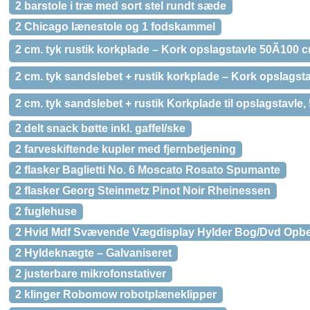
2 barstole i træ med sort stel rundt sæde
2 Chicago lænestole og 1 fodskammel
2 cm. tyk rustik korkplade – Kork opslagstavle 50Ã100
2 cm. tyk sandslebet + rustik korkplade – Kork opslags
2 cm. tyk sandslebet + rustik Korkplade til opslagstavle,
2 delt snack bøtte inkl. gaffel/ske
2 farveskiftende kupler med fjernbetjening
2 flasker Baglietti No. 6 Moscato Rosato Spumante
2 flasker Georg Steinmetz Pinot Noir Rheinessen
2 fuglehuse
2 Hvid Mdf Svævende Vægdisplay Hylder Bog/Dvd Opbe
2 Hyldeknægte – Galvaniseret
2 justerbare mikrofonstativer
2 klinger Robomow robotplæneklipper