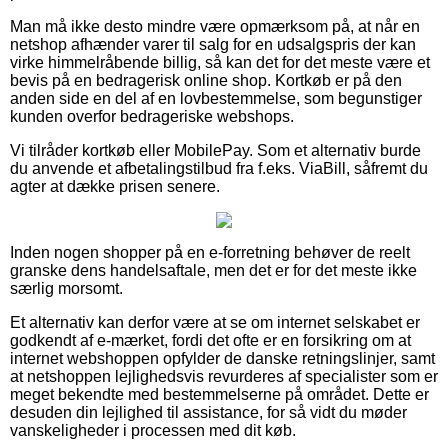
Man må ikke desto mindre være opmærksom på, at når en
netshop afhænder varer til salg for en udsalgspris der kan
virke himmelråbende billig, så kan det for det meste være et
bevis på en bedragerisk online shop. Kortkøb er på den
anden side en del af en lovbestemmelse, som begunstiger
kunden overfor bedrageriske webshops.
Vi tilråder kortkøb eller MobilePay. Som et alternativ burde
du anvende et afbetalingstilbud fra f.eks. ViaBill, såfremt du
agter at dække prisen senere.
Inden nogen shopper på en e-forretning behøver de reelt
granske dens handelsaftale, men det er for det meste ikke
særlig morsomt.
Et alternativ kan derfor være at se om internet selskabet er
godkendt af e-mærket, fordi det ofte er en forsikring om at
internet webshoppen opfylder de danske retningslinjer, samt
at netshoppen lejlighedsvis revurderes af specialister som er
meget bekendte med bestemmelserne på området. Dette er
desuden din lejlighed til assistance, for så vidt du møder
vanskeligheder i processen med dit køb.