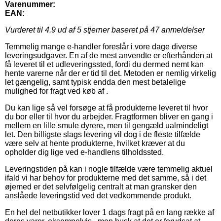
Varenummer:
EAN:
Vurderet til
4.9
ud af 5 stjerner baseret på
47
anmeldelser
Temmelig mange e-handler foreslår i vore dage diverse
leveringsudgaver. En af de mest anvendte er efterhånden at
få leveret til et udleveringssted, fordi du dermed nemt kan
hente varerne når der er tid til det. Metoden er nemlig virkelig
let gængelig, samt typisk endda den mest betalelige
mulighed for fragt ved køb af .
Du kan lige så vel forsøge at få produkterne leveret til hvor
du bor eller til hvor du arbejder. Fragtformen bliver en gang i
mellem en lille smule dyrere, men til gengæld ualmindeligt
let. Den billigste slags levering vil dog i de fleste tilfælde
være selv at hente produkterne, hvilket kræver at du
opholder dig lige ved e-handlens tilholdssted.
Leveringstiden på kan i nogle tilfælde være temmelig aktuel
ifald vi har behov for produkterne med det samme, så i det
øjemed er det selvfølgelig centralt at man gransker den
anslåede leveringstid ved det vedkommende produkt.
En hel del netbutikker lover 1 dags fragt på en lang række af