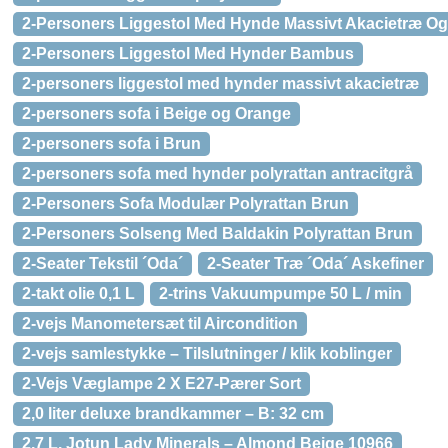
2-Personers Liggestol Med Hynde Massivt Akacietræ Og
2-Personers Liggestol Med Hynder Bambus
2-personers liggestol med hynder massivt akacietræ
2-personers sofa i Beige og Orange
2-personers sofa i Brun
2-personers sofa med hynder polyrattan antracitgrå
2-Personers Sofa Modulær Polyrattan Brun
2-Personers Solseng Med Baldakin Polyrattan Brun
2-Seater Tekstil ´Oda´
2-Seater Træ ´Oda´ Askefiner
2-takt olie 0,1 L
2-trins Vakuumpumpe 50 L / min
2-vejs Manometersæt til Aircondition
2-vejs samlestykke – Tilslutninger / klik koblinger
2-Vejs Væglampe 2 X E27-Pærer Sort
2,0 liter deluxe brandkammer – B: 32 cm
2,7 L. Jotun Lady Minerals – Almond Beige 10966