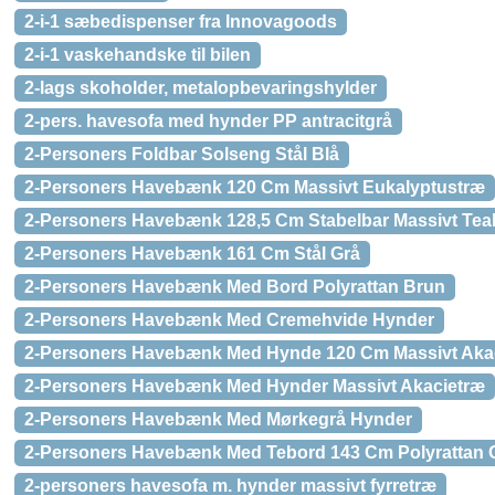
2-i-1 sæbedispenser fra Innovagoods
2-i-1 vaskehandske til bilen
2-lags skoholder, metalopbevaringshylder
2-pers. havesofa med hynder PP antracitgrå
2-Personers Foldbar Solseng Stål Blå
2-Personers Havebænk 120 Cm Massivt Eukalyptustræ
2-Personers Havebænk 128,5 Cm Stabelbar Massivt Tea
2-Personers Havebænk 161 Cm Stål Grå
2-Personers Havebænk Med Bord Polyrattan Brun
2-Personers Havebænk Med Cremehvide Hynder
2-Personers Havebænk Med Hynde 120 Cm Massivt Aka
2-Personers Havebænk Med Hynder Massivt Akacietræ
2-Personers Havebænk Med Mørkegrå Hynder
2-Personers Havebænk Med Tebord 143 Cm Polyrattan 
2-personers havesofa m. hynder massivt fyrretræ