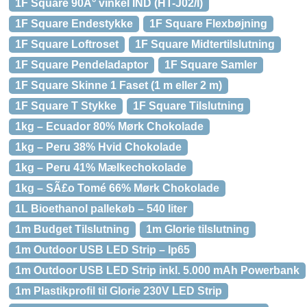
1F Square 90Â° vinkel IND (HT-J02/I)
1F Square Endestykke
1F Square Flexbøjning
1F Square Loftroset
1F Square Midtertilslutning
1F Square Pendeladaptor
1F Square Samler
1F Square Skinne 1 Faset (1 m eller 2 m)
1F Square T Stykke
1F Square Tilslutning
1kg – Ecuador 80% Mørk Chokolade
1kg – Peru 38% Hvid Chokolade
1kg – Peru 41% Mælkechokolade
1kg – SÃ£o Tomé 66% Mørk Chokolade
1L Bioethanol pallekøb – 540 liter
1m Budget Tilslutning
1m Glorie tilslutning
1m Outdoor USB LED Strip – Ip65
1m Outdoor USB LED Strip inkl. 5.000 mAh Powerbank
1m Plastikprofil til Glorie 230V LED Strip