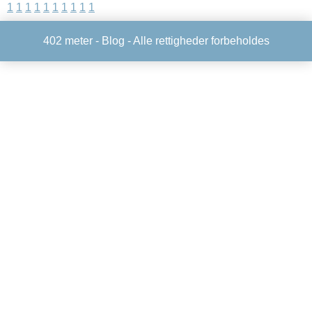
1
1
1
1
1
1
1
1
1
1
402 meter -
Blog
- Alle rettigheder forbeholdes