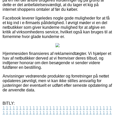
på en hel del andre brugeres vurderinger og på grund af
dette er det anbefalelsesværdigt, at du tager et kig på
internet shoppens omtaler af før du køber.
Facebook leverer ligeledes nogle gode muligheder for at få
et kig ind i e-firmaets pålidelighed. I øvrigt møder vi en del
netbutikker som giver kunderne mulighed for at afgive en
kritik af virksomhedens service, hvilket også kan bruges til at
fornemme hvor glade kunderne er.
Hjemmesiden finansieres af reklameindtægter. Vi hjælper et
hav af netbutikker derved at vi fremviser deres tilbud, og
indtjener honorar om den besøgende vi sender videre
fuldfører en bestilling.
Anvisninger vedrørende produkter og forretninger på nettet
opdateres jævnligt, men vi kan ikke stilles ansvarlig for
justeringer der eventuelt er udført efter seneste opdatering af
de anvendte data.
BITLY:
1
1
1
1
1
1
1
1
1
1
1
1
1
1
1
1
1
1
1
1
1
1
1
1
1
1
1
1
1
1
1
1
1
1
1
1
1
1
1
1
1
1
1
1
1
1
1
1
1
1
1
1
1
1
1
1
1
1
1
1
1
1
1
1
1
1