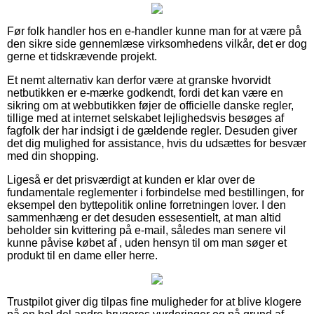
Før folk handler hos en e-handler kunne man for at være på
den sikre side gennemlæse virksomhedens vilkår, det er dog
gerne et tidskrævende projekt.
Et nemt alternativ kan derfor være at granske hvorvidt
netbutikken er e-mærke godkendt, fordi det kan være en
sikring om at webbutikken føjer de officielle danske regler,
tillige med at internet selskabet lejlighedsvis besøges af
fagfolk der har indsigt i de gældende regler. Desuden giver
det dig mulighed for assistance, hvis du udsættes for besvær
med din shopping.
Ligeså er det prisværdigt at kunden er klar over de
fundamentale reglementer i forbindelse med bestillingen, for
eksempel den byttepolitik online forretningen lover. I den
sammenhæng er det desuden essesentielt, at man altid
beholder sin kvittering på e-mail, således man senere vil
kunne påvise købet af , uden hensyn til om man søger et
produkt til en dame eller herre.
Trustpilot giver dig tilpas fine muligheder for at blive klogere