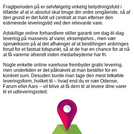
Fragtperioden på er selvfølgelig virkelig betydningsfuld i
tilfælde af at vi absolut skal bruge din ordre omgående, så af
den grund er det fuldt ud centralt at man efterser den
estimerede leveringstid ved den relevante vare.
Adskillige online forhandlere stiller garanti om dag-til-dag
levering på massevis af varer, eksempelvis , men vær
opmærksom på at det afhænger af at bestillingen anbringes
forud for et fastsat tidspunkt, så at de har en chance for at nå
at få varerne afsendt inden medarbejderne har fri.
Nogle enkelte online varehuse frembyder gratis levering,
men undertiden er det påkrævet at man bestiller for en
konkret sum. Desuden burde man tage den mest letkøbte
leveringsform, hvilket tit – hvad end du er nær Odense,
Farum eller Aars – vil blive at få dem til at levere dine varer
til et udleveringssted.