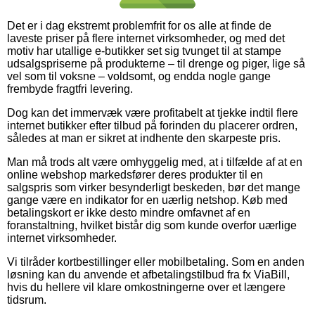
Det er i dag ekstremt problemfrit for os alle at finde de
laveste priser på flere internet virksomheder, og med det
motiv har utallige e-butikker set sig tvunget til at stampe
udsalgspriserne på produkterne – til drenge og piger, lige så
vel som til voksne – voldsomt, og endda nogle gange
frembyde fragtfri levering.
Dog kan det immervæk være profitabelt at tjekke indtil flere
internet butikker efter tilbud på forinden du placerer ordren,
således at man er sikret at indhente den skarpeste pris.
Man må trods alt være omhyggelig med, at i tilfælde af at en
online webshop markedsfører deres produkter til en
salgspris som virker besynderligt beskeden, bør det mange
gange være en indikator for en uærlig netshop. Køb med
betalingskort er ikke desto mindre omfavnet af en
foranstaltning, hvilket bistår dig som kunde overfor uærlige
internet virksomheder.
Vi tilråder kortbestillinger eller mobilbetaling. Som en anden
løsning kan du anvende et afbetalingstilbud fra fx ViaBill,
hvis du hellere vil klare omkostningerne over et længere
tidsrum.