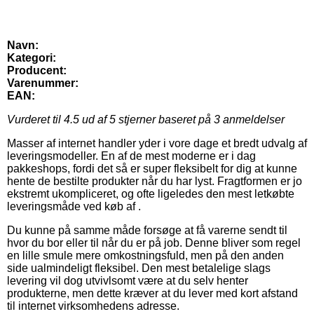
Navn:
Kategori:
Producent:
Varenummer:
EAN:
Vurderet til
4.5
ud af 5 stjerner baseret på
3
anmeldelser
Masser af internet handler yder i vore dage et bredt udvalg af
leveringsmodeller. En af de mest moderne er i dag
pakkeshops, fordi det så er super fleksibelt for dig at kunne
hente de bestilte produkter når du har lyst. Fragtformen er jo
ekstremt ukompliceret, og ofte ligeledes den mest letkøbte
leveringsmåde ved køb af .
Du kunne på samme måde forsøge at få varerne sendt til
hvor du bor eller til når du er på job. Denne bliver som regel
en lille smule mere omkostningsfuld, men på den anden
side ualmindeligt fleksibel. Den mest betalelige slags
levering vil dog utvivlsomt være at du selv henter
produkterne, men dette kræver at du lever med kort afstand
til internet virksomhedens adresse.