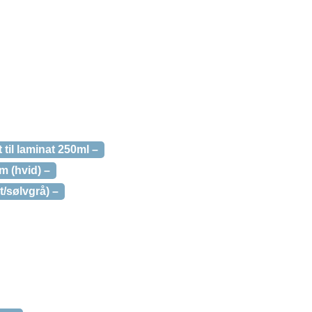
til laminat 250ml –
m (hvid) –
t/sølvgrå) –