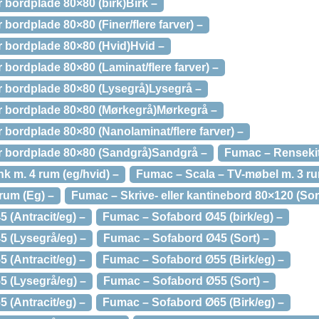
bordplade 80×80 (birk)Birk –
ordplade 80×80 (Finer/flere farver) –
 bordplade 80×80 (Hvid)Hvid –
bordplade 80×80 (Laminat/flere farver) –
 bordplade 80×80 (Lysegrå)Lysegrå –
 bordplade 80×80 (Mørkegrå)Mørkegrå –
bordplade 80×80 (Nanolaminat/flere farver) –
 bordplade 80×80 (Sandgrå)Sandgrå –
Fumac – Rensekit 
k m. 4 rum (eg/hvid) –
Fumac – Scala – TV-møbel m. 3 ru
rum (Eg) –
Fumac – Skrive- eller kantinebord 80×120 (Sor
 (Antracit/eg) –
Fumac – Sofabord Ø45 (birk/eg) –
 (Lysegrå/eg) –
Fumac – Sofabord Ø45 (Sort) –
 (Antracit/eg) –
Fumac – Sofabord Ø55 (Birk/eg) –
 (Lysegrå/eg) –
Fumac – Sofabord Ø55 (Sort) –
 (Antracit/eg) –
Fumac – Sofabord Ø65 (Birk/eg) –