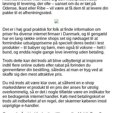
løsning til levering, der ofte – uanset om du er tæt på
Odense, Ikast eller Ribe – vil være at få dem til at levere din
pakke til et afhentningssted.
Det er i høj grad praktisk for folk at finde information om
priser fra diverse internet firmaer i Danmark, og til gengæld
har en lang række online shops set sig nødsaget til at
formindske udsalgspriserne på specielt deres bedst i test
produkter – til babyer og børn, men også til voksne – helt i
bund, og endda nogle gange love levering uden betaling.
Trods dette kan det trods alt blive udbytterigt at inspicere
indtil flere online outlets efter rabat på forinden du
gennemfører din bestilling, således at man er tryg ved at
skaffe sig den mest attraktive pris.
Du må trods alt være klar over, at såfremt en e-shop
markedsfører et produkt til en pris der anses for utrolig
overkommelig, så er det i nogle tilfælde være en indikator for
en bedragerisk internet handler. Køb med betalingskort er
trods alt indbefattet af en regel, der skærmer køberen imod
uoprigtige e-handler.