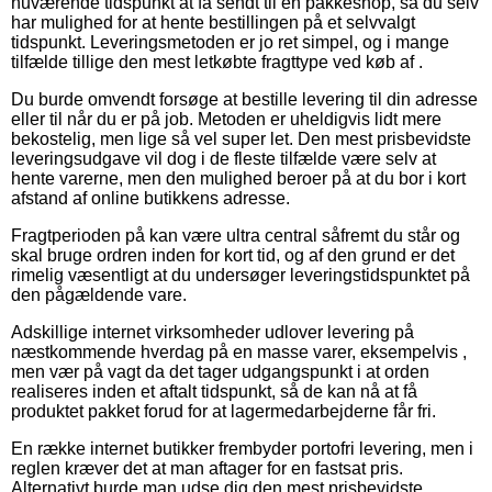
nuværende tidspunkt at få sendt til en pakkeshop, så du selv
har mulighed for at hente bestillingen på et selvvalgt
tidspunkt. Leveringsmetoden er jo ret simpel, og i mange
tilfælde tillige den mest letkøbte fragttype ved køb af .
Du burde omvendt forsøge at bestille levering til din adresse
eller til når du er på job. Metoden er uheldigvis lidt mere
bekostelig, men lige så vel super let. Den mest prisbevidste
leveringsudgave vil dog i de fleste tilfælde være selv at
hente varerne, men den mulighed beroer på at du bor i kort
afstand af online butikkens adresse.
Fragtperioden på kan være ultra central såfremt du står og
skal bruge ordren inden for kort tid, og af den grund er det
rimelig væsentligt at du undersøger leveringstidspunktet på
den pågældende vare.
Adskillige internet virksomheder udlover levering på
næstkommende hverdag på en masse varer, eksempelvis ,
men vær på vagt da det tager udgangspunkt i at orden
realiseres inden et aftalt tidspunkt, så de kan nå at få
produktet pakket forud for at lagermedarbejderne får fri.
En række internet butikker frembyder portofri levering, men i
reglen kræver det at man aftager for en fastsat pris.
Alternativt burde man udse dig den mest prisbevidste