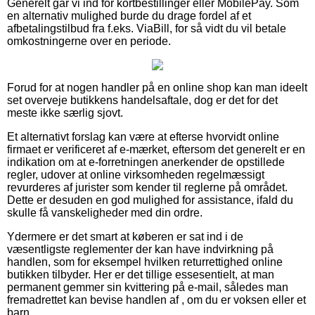
Generelt går vi ind for kortbestillinger eller MobilePay. Som
en alternativ mulighed burde du drage fordel af et
afbetalingstilbud fra f.eks. ViaBill, for så vidt du vil betale
omkostningerne over en periode.
Forud for at nogen handler på en online shop kan man ideelt
set overveje butikkens handelsaftale, dog er det for det
meste ikke særlig sjovt.
Et alternativt forslag kan være at efterse hvorvidt online
firmaet er verificeret af e-mærket, eftersom det generelt er en
indikation om at e-forretningen anerkender de opstillede
regler, udover at online virksomheden regelmæssigt
revurderes af jurister som kender til reglerne på området.
Dette er desuden en god mulighed for assistance, ifald du
skulle få vanskeligheder med din ordre.
Ydermere er det smart at køberen er sat ind i de
væsentligste reglementer der kan have indvirkning på
handlen, som for eksempel hvilken returrettighed online
butikken tilbyder. Her er det tillige essesentielt, at man
permanent gemmer sin kvittering på e-mail, således man
fremadrettet kan bevise handlen af , om du er voksen eller et
barn.