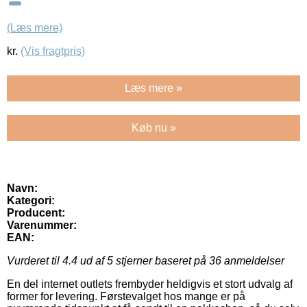
(Læs mere)
kr.
(Vis fragtpris)
Læs mere »
Køb nu »
Navn:
Kategori:
Producent:
Varenummer:
EAN:
Vurderet til
4.4
ud af 5 stjerner baseret på
36
anmeldelser
En del internet outlets frembyder heldigvis et stort udvalg af
former for levering. Førstevalget hos mange er på