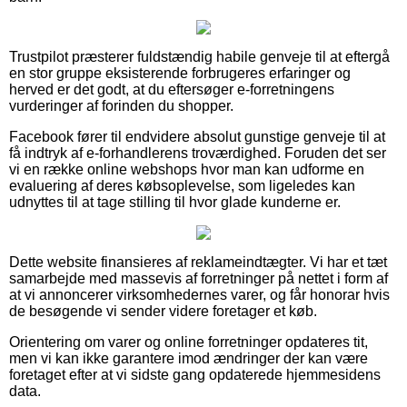
Trustpilot præsterer fuldstændig habile genveje til at eftergå
en stor gruppe eksisterende forbrugeres erfaringer og
herved er det godt, at du eftersøger e-forretningens
vurderinger af forinden du shopper.
Facebook fører til endvidere absolut gunstige genveje til at
få indtryk af e-forhandlerens troværdighed. Foruden det ser
vi en række online webshops hvor man kan udforme en
evaluering af deres købsoplevelse, som ligeledes kan
udnyttes til at tage stilling til hvor glade kunderne er.
Dette website finansieres af reklameindtægter. Vi har et tæt
samarbejde med massevis af forretninger på nettet i form af
at vi annoncerer virksomhedernes varer, og får honorar hvis
de besøgende vi sender videre foretager et køb.
Orientering om varer og online forretninger opdateres tit,
men vi kan ikke garantere imod ændringer der kan være
foretaget efter at vi sidste gang opdaterede hjemmesidens
data.