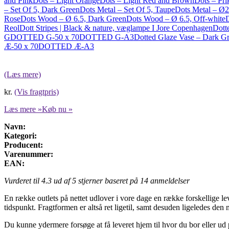
and Pink
Dots – Light Orange
Dots – Light Red and Brown
Dots – Prik
– Set Of 5, Dark Green
Dots Metal – Set Of 5, Taupe
Dots Metal – Ø2
Rose
Dots Wood – Ø 6.5, Dark Green
Dots Wood – Ø 6.5, Off-white
Reol
Dott Stripes | Black & nature, væglampe I Jore Copenhagen
Dott
G
DOTTED G-50 x 70
DOTTED G-A3
Dotted Glaze Vase – Dark G
Æ-50 x 70
DOTTED Æ-A3
(Læs mere)
kr.
(Vis fragtpris)
Læs mere »
Køb nu »
Navn:
Kategori:
Producent:
Varenummer:
EAN:
Vurderet til
4.3
ud af 5 stjerner baseret på
14
anmeldelser
En række outlets på nettet udlover i vore dage en række forskellige lev
tidspunkt. Fragtformen er altså ret ligetil, samt desuden ligeledes den
Du kunne ydermere forsøge at få leveret hjem til hvor du bor eller ud 