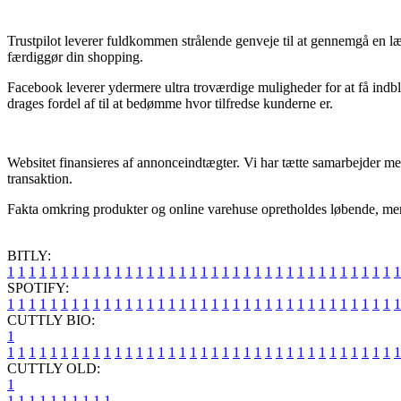
Trustpilot leverer fuldkommen strålende genveje til at gennemgå en læ
færdiggør din shopping.
Facebook leverer ydermere ultra troværdige muligheder for at få indbl
drages fordel af til at bedømme hvor tilfredse kunderne er.
Websitet finansieres af annonceindtægter. Vi har tætte samarbejder me
transaktion.
Fakta omkring produkter og online varehuse opretholdes løbende, men v
BITLY:
1
1
1
1
1
1
1
1
1
1
1
1
1
1
1
1
1
1
1
1
1
1
1
1
1
1
1
1
1
1
1
1
1
1
1
1
1
SPOTIFY:
1
1
1
1
1
1
1
1
1
1
1
1
1
1
1
1
1
1
1
1
1
1
1
1
1
1
1
1
1
1
1
1
1
1
1
1
1
CUTTLY BIO:
1
1
1
1
1
1
1
1
1
1
1
1
1
1
1
1
1
1
1
1
1
1
1
1
1
1
1
1
1
1
1
1
1
1
1
1
1
1
CUTTLY OLD:
1
1
1
1
1
1
1
1
1
1
1