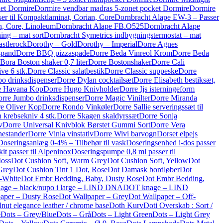
ket Dormire
Dormire vendbar madras 5-zonet pocket Dormire
Dormire
er til Kompaktlaminat, Corian, Core
Dornbracht Alape EW-3 – Passer
n, Core, Linoleum
Dornbracht Alape FB.O525
Dornbracht Alape
ing – mat sort
Dornbracht Symetrics indbygningstermostat – mat
stlerock
Dorothy – Gold
Dorothy – Imperial
Dorre Agnes
spand
Dorre BBQ pizzaspade
Dorre Beda Vinreol Krom
Dorre Beda
Bora Boston shaker 0,7 liter
Dorre Bostonshaker
Dorre Cali
ive 6 stk.
Dorre Classic salatbestik
Dorre Classic suppeske
Dorre
o drinksdispenser
Dorre Dylan cocktailsæt
Dorre Elisabeth bestiksæt,
e Havana Kop
Dorre Hugo Knivholder
Dorre Ijs isterningeform
rre Jumbo drinksdispenser
Dorre Magic Vinilter
Dorre Miranda
e Oliver Kop
Dorre Rondo Vinkøler
Dorre Sallie serveringssæt til
 krebsekniv 4 stk.
Dorre Skagen skaldyrssæt
Dorre Sonja
v
Dorre Universal Knivblok Børstet Gummi Sort
Dorre Vera
nestander
Dorre Vinia vinstativ
Dorre Wivi barvogn
Dorset elpejs
Doseringsanlæg 0-4% – Tilbehør til vask
Doseringsenhed i-dos passer
it passer til Alpeninox
Doseringspumpe 0,8 ml passer til
Moss
Dot Cushion Soft, Warm Grey
Dot Cushion Soft, Yellow
Dot
Grey
Dot Cushion Tint 1 Dot, Rose
Dot Damask bordløber
Dot
f-White
Dot Embr Bedding, Baby, Dusty Rose
Dot Embr Bedding,
ge – black/nupo i large – LIND DNA
DOT knage – LIND
aper – Dusty Rose
Dot Wallpaper – Grey
Dot Wallpaper – Off-
ut elegance leather / chrome base
Doth Kurv
Doti Overskab : Sort /
e
Dots – Grey/Blue
Dots – Grå
Dots – Light Green
Dots – Light Grey