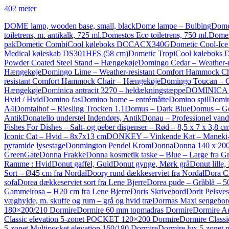
402 meter
DOME lamp, wooden base, small, black
Dome lampe – Bulbing
Dome
toiletrens, m. antikalk, 725 ml.
Domestos Eco toiletrens, 750 ml.
Domes
pak
Dometic CombiCool køleboks DCCACX340G
Dometic Cool-Ice
Medical køleskab DS301HFS (58 cm)
Dometic TropiCool køleboks
Powder Coated Steel Stand – Hængekøje
Domingo Cedar – Weather-
Hængekøje
Domingo Lime – Weather-resistant Comfort Hammock C
resistant Comfort Hammock Chair – Hængekøje
Domingo Toucan – C
Hængekøje
Dominica antracit 3270 – heldækningstæppe
DOMINICA me
Hvid / Hvid
Domino fas
Domino home – entrémåtte
Domino spil
Domin
A4
Domtalhof – Riesling Trocken 1.1
Domus – Dark Blue
Domus – G
Antik
Donatello understel Indendørs, Antik
Donau – Professionel vand
Fishes For Dishes – Salt- og peber dispenser – Rød – 8,5 x 7 x 3,8 c
Iconic Cat – Hvid – 8x7x13 cm
DONKEY – Vinkende Kat – Maneki-N
pyramide lysestage
Donmington Pendel Krom
Donna
Donna 140 x 200
GreenGate
Donna Frakke
Donna kosmetik taske – Blue – Large fra G
Ramme : Hvid
Donut gaffel, Guld
Donut gynge, Mørk grå
Donut lille,
Sort – Ø45 cm fra Nordal
Doory rund dækkeserviet fra Nordal
Dora C
sofa
Dorea dækkeserviet sort fra Lene Bjerre
Dorea pude – Gråblå – 5
Gammelrosa – H20 cm fra Lene Bjerre
Doris Skrivebord
Dorit Pelsves
væghylde, m. skuffe og rum – grå og hvid træ
Dormas Maxi sengebord,
180×200/210 Dormire
Dormire 60 mm topmadras Dormire
Dormire A
Classic elevation 5-zonet POCKET 120×200 Dormire
Dormire Clas
5-zonet Multipocket elevation 160/180 Dormire
Dormire lux 5-zonet 