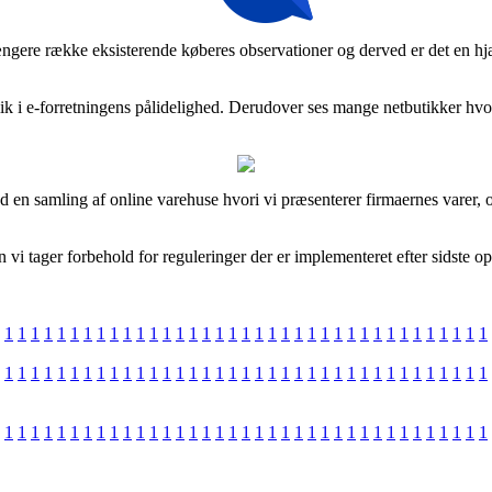
ngere række eksisterende køberes observationer og derved er det en hjæ
ik i e-forretningens pålidelighed. Derudover ses mange netbutikker hvor
d en samling af online varehuse hvori vi præsenterer firmaernes varer,
i tager forbehold for reguleringer der er implementeret efter sidste op
1
1
1
1
1
1
1
1
1
1
1
1
1
1
1
1
1
1
1
1
1
1
1
1
1
1
1
1
1
1
1
1
1
1
1
1
1
1
1
1
1
1
1
1
1
1
1
1
1
1
1
1
1
1
1
1
1
1
1
1
1
1
1
1
1
1
1
1
1
1
1
1
1
1
1
1
1
1
1
1
1
1
1
1
1
1
1
1
1
1
1
1
1
1
1
1
1
1
1
1
1
1
1
1
1
1
1
1
1
1
1