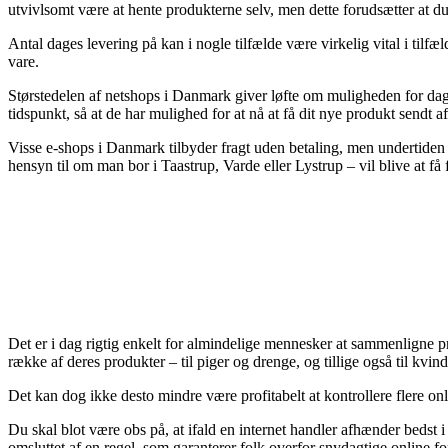
utvivlsomt være at hente produkterne selv, men dette forudsætter at du
Antal dages levering på kan i nogle tilfælde være virkelig vital i tilfæl
vare.
Størstedelen af netshops i Danmark giver løfte om muligheden for dag-t
tidspunkt, så at de har mulighed for at nå at få dit nye produkt sendt a
Visse e-shops i Danmark tilbyder fragt uden betaling, men undertiden s
hensyn til om man bor i Taastrup, Varde eller Lystrup – vil blive at få 
Det er i dag rigtig enkelt for almindelige mennesker at sammenligne pr
række af deres produkter – til piger og drenge, og tillige også til kv
Det kan dog ikke desto mindre være profitabelt at kontrollere flere onl
Du skal blot være obs på, at ifald en internet handler afhænder bedst i
omsluttet af en regel, som garanterer folk overfor snydagtige online f