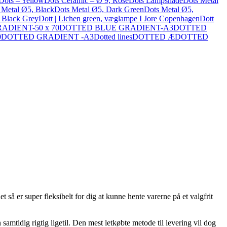
Dots – Yellow
Dots Ceramic – Ø 9, Rose
Dots Lampshade
Dots Metal
 Metal Ø5, Black
Dots Metal Ø5, Dark Green
Dots Metal Ø5,
 Black Grey
Dott | Lichen green, væglampe I Jore Copenhagen
Dott
DIENT-50 x 70
DOTTED BLUE GRADIENT-A3
DOTTED
0
DOTTED GRADIENT -A3
Dotted lines
DOTTED Æ
DOTTED
 så er super fleksibelt for dig at kunne hente varerne på et valgfrit
amtidig rigtig ligetil. Den mest letkøbte metode til levering vil dog