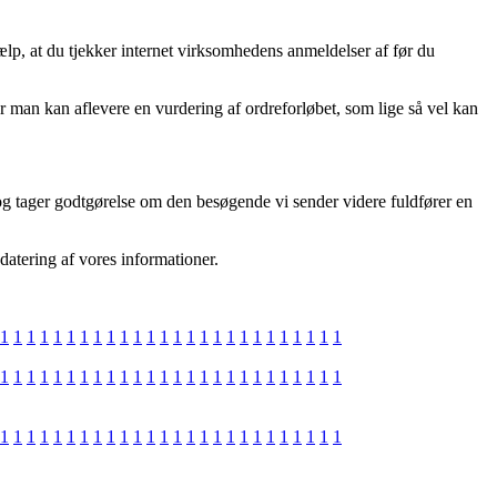
lp, at du tjekker internet virksomhedens anmeldelser af før du
 man kan aflevere en vurdering af ordreforløbet, som lige så vel kan
 og tager godtgørelse om den besøgende vi sender videre fuldfører en
datering af vores informationer.
1
1
1
1
1
1
1
1
1
1
1
1
1
1
1
1
1
1
1
1
1
1
1
1
1
1
1
1
1
1
1
1
1
1
1
1
1
1
1
1
1
1
1
1
1
1
1
1
1
1
1
1
1
1
1
1
1
1
1
1
1
1
1
1
1
1
1
1
1
1
1
1
1
1
1
1
1
1