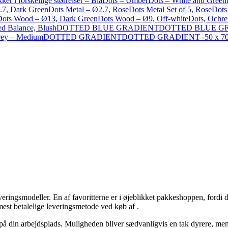
ker i forskellige størrelser – Blå
Dots – Umber
Dots – White and Green
.7, Dark Green
Dots Metal – Ø2.7, Rose
Dots Metal Set of 5, Rose
Dots
Dots Wood – Ø13, Dark Green
Dots Wood – Ø9, Off-white
Dots, Ochre
ed Balance, Blush
DOTTED BLUE GRADIENT
DOTTED BLUE GRA
rey – Medium
DOTTED GRADIENT
DOTTED GRADIENT -50 x 7
eringsmodeller. En af favoritterne er i øjeblikket pakkeshoppen, fordi det
 mest betalelige leveringsmetode ved køb af .
på din arbejdsplads. Muligheden bliver sædvanligvis en tak dyrere, men s