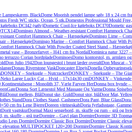
 Lampeskærm, Black
Dome Moorish pendel lampe sølv 18 x 24 cm fr
tos Fresh WC sticks, Ocean, 5 stk.
Domestos Professional Mould Free,
 køleboks DCI42 (sølv)
Dometic Cool-Ice køleboks DCI70
Dometic gas
 DTCX14
Domingo Almond – Weather-resistant Comfort Hammock Cha
resistant Comfort Hammock Chair – Hængekøje
Domingo Lime – Comfo
hair – Hængekøje
Domingo Marine – Comfort Hammock Chair With Po
omfort Hammock Chair With Powder Coated Steel Stand – Hængekøj
tal vase – Bronzefarvet – H41 cm fra Nordal
Dominica natur 3227 
o terrazzo Corian bordplade
Dominoes
Domo kontorstol, m. armlæn og 
old
Don Julio 1942
Don loungestol i brunt læder overalt
Don Muscat – V
slange
Donau Riverstone Vask
Doncaster Elpejs
Donella Opbevaringsgl
m
DONKEY – Snekugle – Nutcracker
DONKEY – Snekugle – The Giant
eko Large Lucky Cat – Hvid – 17x14x30 cm
DONKEY – Vinkende K
 Kontinentalseng : Monolith 37, Vælg Farven Her
Donna box hynde – 
reenGate
Donna Sort Lænestol Med Massage Og Varme
Donna Spisebo
 Blå
Donut mellem, Blå
Donut ske, Guld
Donut stor, blå
Door Mat, Yello
lothes Stand
Dora Clothes Stand, Cashmere
Dora Pant, Blue Glass
Dora 
0×50 cm fra Lene Bjerre
Doreen vitrineskab
Doria fyrfadsstage, Gammel
t
Dorit vagtskur
Dormal Maxi sengebord, m. skuffe og rum – grå og hvi
 m. skuffe – grå træ
Dormire – Gavl plan Dormire
Dormire 3D Topma
udio Legs Dormire
Dormire Classic Box Dormire
Dormire Classic ele
sic elevation MULTIPOCKET 120×200 Dormire
Dormire Classic Konti
pocket 160-180 Dormire
Dormire Lux Box 5-zonet Pocket Dormire
Dorm