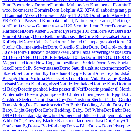
Blue Boxmadras Dormire
Dormire Multipocket Kontinental Dormire
D
wool boxmadras Dormire
Dorn Lokplus AZ-027A til anboringstang pas
til Laminat, Massiv
Dornbracht Alape FB.O425
Dornbracht Alape FB.O
FB.O525 – Passer til Kompaktlaminat, Natursten, Ceramic, Dekton, 
sort
Dornia vase – Gammelrosa – H20,5 cm fra Lene Bjerre
Dornsæt – 
Kaffekedel
Dorre Alster 5 Armet Lysestage 100 cm
Dorre Art Barsæt
D
Vinreol Messing
Dorre Bella brødkasse, lille
Dorre Belle skålsæt
Dorre
Kaffebøtte
Dorre Cali Tedåse
Dorre Christel Champagnekøler
Dorre Cl
Coolie Champagnekøler
Dorre Costello Shaker
Dorre Delta øl- og dri
30 dele
Dorre Elisabeth dessertskeer
Dorre Fabia serveringsbakke
Dorre
XL
Dorre INNOUTDOOR køletaske 10 liter
Dorre INNOUTDOOR Picn
Magnetliste
Dorre New England bestiksæt, 30 dele
Dorre New England
kage
Dorre Sally Serveringssæt
Dorre Satu digitalt stegetermometer
Dor
Skærebræt
Dorre Sundby Bioethanol Lygte Krom
Dorre Teja bordskåne
Barvogn
Dorre Victoria Bestiksæt 30 dele
Dorre Vida Kniv- og Redska
indsats
Dorthea Klarborg nisse
Dorthie Jernbakke
Dortine Kurv
Dortmun
til Balay
Doseringsenhed i-dos passer til Neff
Doseringsmåler til Nord
Winterhalter
Doseringspumpe G300 3 liter i timen passer til Epgc
Dot 
Cushion Steelcut 1 dot, Dark Grey
Dot Cushion Steelcut 1 dot, Golde
Damask dug
Dot Damask serviet
Dot Embr Bedding, Adult, Dusty Ro
Baby, Light Grey
Dot Embr Bedding, Baby, Off-White
Dot Embr Bedd
DNA
Dot pendant, large white
Dot pendant, lille sort
Dot pendant, med
White
DOT, Cowboy Black / Black mat lacquered base
Dot, Grey/Ch
Craftsman Eg
Dots – Badeforhæng
Dots – Blue
Dots – Bomuldstæppe