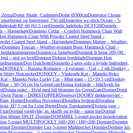
a Zenza
Dome Shade, Cashmere
Dome Ø300cm
Domestos Closan
 mugfjerner og fugerenser, 750 ml
Domestos wc-stick Ocean – 5-
køleskab RF 60 (61,5 cm)
Dometic køleboks DCFF20
Dometic
ir – Hængekøje
Domingo Cedar – Comfort Hammock Chair With
rt Hammock Chair With Powder Coated Steel Stand –
wder Coated Steel Stand – Hængekøje
Domingo Marine – Weather-
e
Domingo Toucan – Weather-resistant Basic Hammock Chair –
– heldækningstæppe
Dominicca Spisebord
Dominik Ii Seng 200×90 :
hjul – stof og hvid
Domoos Dekton bordplade
Dompap Hun
indrueplante
Don Quichotte
Donatello 2-pers sofa u hynde Indendørs,
as
DONKEY – Banana Romance – Lysestage – Gul – 2 stk.
Donkey –
 Shiny Nutcracker
DONKEY – Vinkende Kat – Maneki-Neko
at – Maneki-Neko Lucky Cat – Mint grøn – 15×10,5 cm
Donkey
Blue – 50×50 cm fra GreenGate
Donna forklæde – blåt/hvidt fra
rd
Donna taske – Hvid med blå blomster fra GreenGate
Donner
Donti
w
Door Pause – DØRSTOPPER
Doorway
DOORY dækkeserviet –
Pant, Hunter
Dorathea Hovedgavl
Dorathea hvilestol
Dorathea
rosa, H7,5 cm fra Lene Bjerre
Doria Træskammel
Dorinia vase –
d træ
Dormal væghylde, m. skuffe og hylde – natur træ
Dormal
dras 60mm SPLIT Dormire
DORMIRE 5-zonet pocket boxelevation
vation 5-zonet MULTIPOCKET 160×200 / 180×200 Dormire
Dormire
nental Dormire
Dormire Lux 5-zonet Multipocket Dormire
Dormire lux
ire Magasinseng – 5 zonet multipocket Dormire
Dormire Midnight