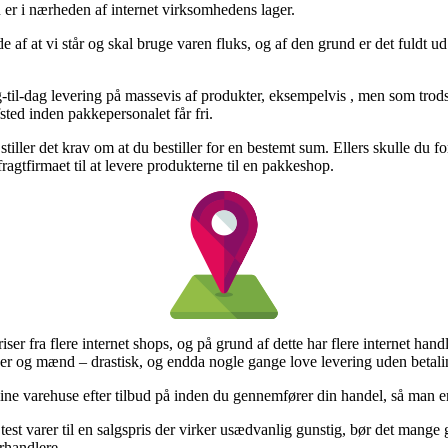
 er i nærheden af internet virksomhedens lager.
de af at vi står og skal bruge varen fluks, og af den grund er det fuldt ud
il-dag levering på massevis af produkter, eksempelvis , men som trods a
fsted inden pakkepersonalet får fri.
tiller det krav om at du bestiller for en bestemt sum. Ellers skulle du f
fragtfirmaet til at levere produkterne til en pakkeshop.
iser fra flere internet shops, og på grund af dette har flere internet ha
inder og mænd – drastisk, og endda nogle gange love levering uden betali
ine varehuse efter tilbud på inden du gennemfører din handel, så man er 
 test varer til en salgspris der virker usædvanlig gunstig, bør det mange
orhandlere.