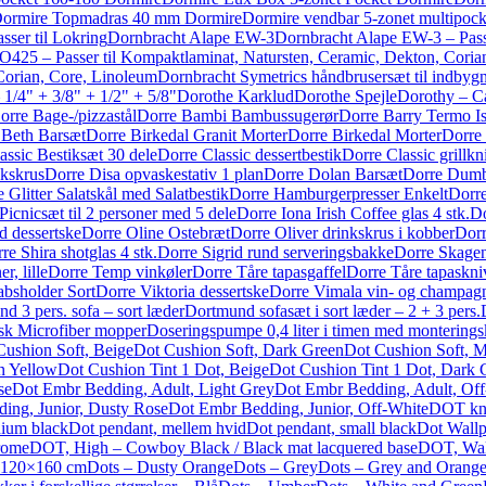
ormire Topmadras 40 mm Dormire
Dormire vendbar 5-zonet multipoc
ser til Lokring
Dornbracht Alape EW-3
Dornbracht Alape EW-3 – Pass
425 – Passer til Kompaktlaminat, Natursten, Ceramic, Dekton, Coria
Corian, Core, Linoleum
Dornbracht Symetrics håndbrusersæt til indbygn
1/4" + 3/8" + 1/2" + 5/8"
Dorothe Karklud
Dorothe Spejle
Dorothy – Ca
orre Bage-/pizzastål
Dorre Bambi Bambussugerør
Dorre Barry Termo I
 Beth Barsæt
Dorre Birkedal Granit Morter
Dorre Birkedal Morter
Dorre 
assic Bestiksæt 30 dele
Dorre Classic dessertbestik
Dorre Classic grillkn
nkskrus
Dorre Disa opvaskestativ 1 plan
Dorre Dolan Barsæt
Dorre Dumb
 Glitter Salatskål med Salatbestik
Dorre Hamburgerpresser Enkelt
Dorr
icsæt til 2 personer med 5 dele
Dorre Iona Irish Coffee glas 4 stk.
Do
 dessertske
Dorre Oline Ostebræt
Dorre Oliver drinkskrus i kobber
Dorr
re Shira shotglas 4 stk.
Dorre Sigrid rund serveringsbakke
Dorre Skagen
r, lille
Dorre Temp vinkøler
Dorre Tåre tapasgaffel
Dorre Tåre tapaskni
bsholder Sort
Dorre Viktoria dessertske
Dorre Vimala vin- og champag
d 3 pers. sofa – sort læder
Dortmund sofasæt i sort læder – 2 + 3 pers.
isk Microfiber mopper
Doseringspumpe 0,4 liter i timen med monteringsk
Cushion Soft, Beige
Dot Cushion Soft, Dark Green
Dot Cushion Soft, 
n Yellow
Dot Cushion Tint 1 Dot, Beige
Dot Cushion Tint 1 Dot, Dark 
se
Dot Embr Bedding, Adult, Light Grey
Dot Embr Bedding, Adult, Of
ing, Junior, Dusty Rose
Dot Embr Bedding, Junior, Off-White
DOT kna
ium black
Dot pendant, mellem hvid
Dot pendant, small black
Dot Wallp
rome
DOT, High – Cowboy Black / Black mat lacquered base
DOT, Waln
 120×160 cm
Dots – Dusty Orange
Dots – Grey
Dots – Grey and Orang