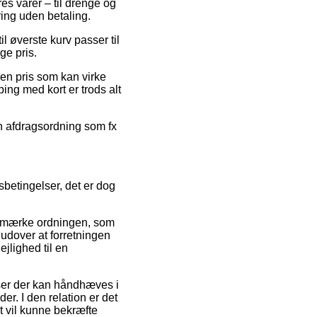
es varer – til drenge og
ring uden betaling.
il øverste kurv passer til
ge pris.
r en pris som kan virke
ing med kort er trods alt
en afdragsordning som fx
betingelser, det er dog
e-mærke ordningen, som
 udover at forretningen
jlighed til en
lser der kan håndhæves i
r. I den relation er det
t vil kunne bekræfte