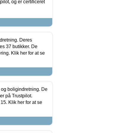
lot, og er certificeret
ndretning. Deres
s 37 butikker. De
ing. Klik her for at se
 og boligindretning. De
r på Trustpilot.
5. Klik her for at se