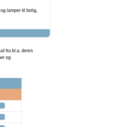
g lamper til bolig,
 fra bl.a. deres
mer og