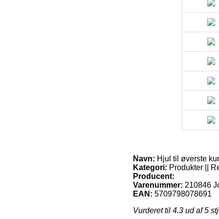
Navn:
Hjul til øverste ku
Kategori:
Produkter || Re
Producent:
Varenummer:
210846 J
EAN:
5709798078691
Vurderet til
4.3
ud af 5 st