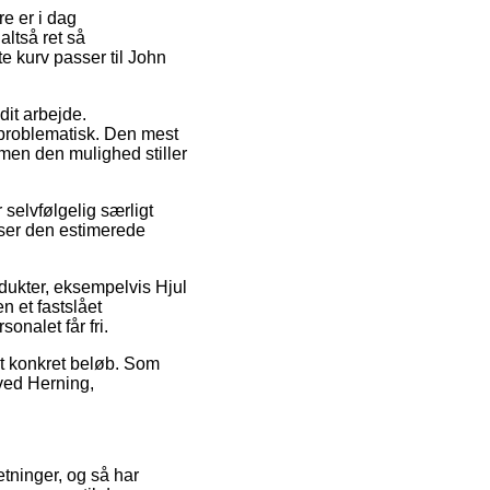
re er i dag
altså ret så
te kurv passer til John
dit arbejde.
uproblematisk. Den mest
men den mulighed stiller
selvfølgelig særligt
erser den estimerede
dukter, eksempelvis Hjul
n et fastslået
onalet får fri.
et konkret beløb. Som
 ved Herning,
etninger, og så har