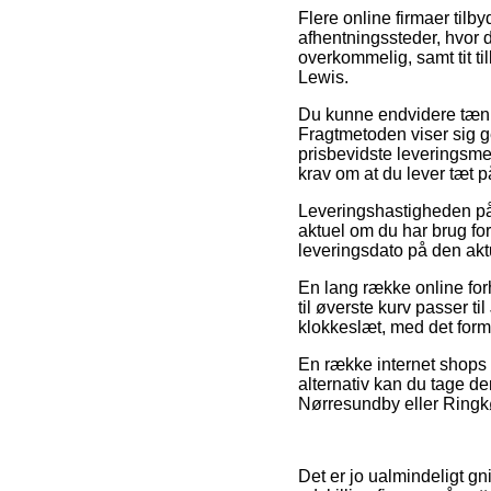
Flere online firmaer tilb
afhentningssteder, hvor d
overkommelig, samt tit ti
Lewis.
Du kunne endvidere tænke 
Fragtmetoden viser sig g
prisbevidste leveringsme
krav om at du lever tæt 
Leveringshastigheden på P
aktuel om du har brug for
leveringsdato på den akt
En lang række online for
til øverste kurv passer t
klokkeslæt, med det formål
En række internet shops 
alternativ kan du tage den
Nørresundby eller Ringkøb
Det er jo ualmindeligt gni