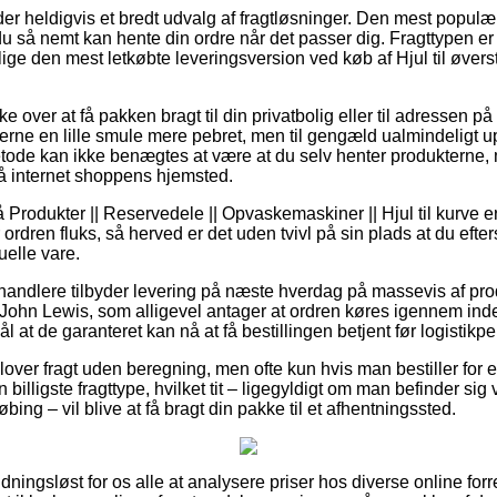
yder heldigvis et bredt udvalg af fragtløsninger. Den mest populæ
u så nemt kan hente din ordre når det passer dig. Fragttypen er 
llige den mest letkøbte leveringsversion ved køb af Hjul til øvers
over at få pakken bragt til din privatbolig eller til adressen på 
erne en lille smule mere pebret, men til gengæld ualmindeligt 
tode kan ikke benægtes at være at du selv henter produkterne, 
på internet shoppens hjemsted.
rodukter || Reservedele || Opvaskemaskiner || Hjul til kurve er 
 ordren fluks, så herved er det uden tvivl på sin plads at du eft
uelle vare.
handlere tilbyder levering på næste hverdag på massevis af pro
il John Lewis, som alligevel antager at ordren køres igennem inde
 at de garanteret kan nå at få bestillingen betjent før logistikpers
lover fragt uden beregning, men ofte kun hvis man bestiller for 
 billigste fragttype, hvilket tit – ligegyldigt om man befinder sig
ing – vil blive at få bragt din pakke til et afhentningssted.
dningsløst for os alle at analysere priser hos diverse online forr