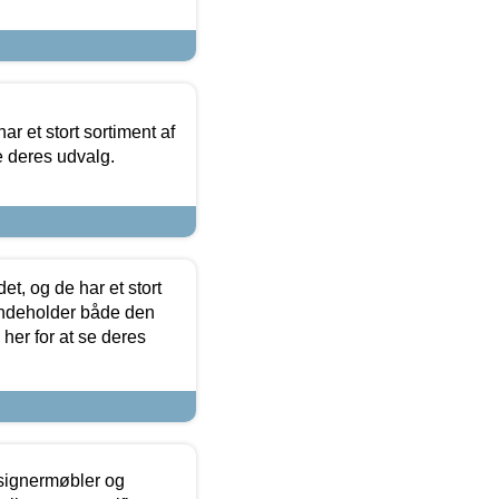
ar et stort sortiment af
e deres udvalg.
t, og de har et stort
 indeholder både den
 her for at se deres
esignermøbler og