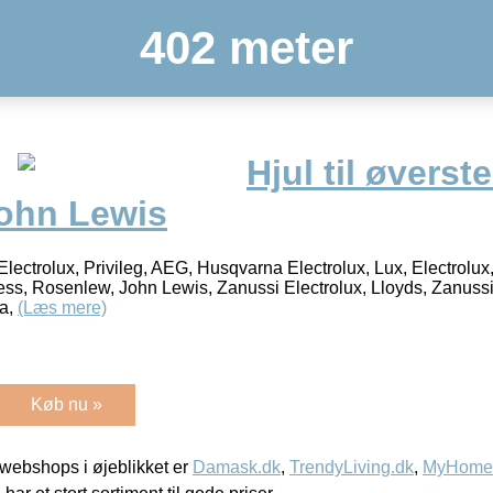
402 meter
Hjul til øverst
John Lewis
lectrolux, Privileg, AEG, Husqvarna Electrolux, Lux, Electrolux
ess, Rosenlew, John Lewis, Zanussi Electrolux, Lloyds, Zanuss
ma,
(Læs mere)
Køb nu »
webshops i øjeblikket er
Damask.dk
,
TrendyLiving.dk
,
MyHomeM