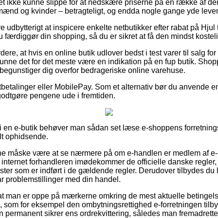
tet ikke kunne slippe for at nedskære priserne på en række af der
l mænd og kvinder – betragteligt, og endda nogle gange yde leve
 udbytterigt at inspicere enkelte netbutikker efter rabat på Hjul t
u færdiggør din shopping, så du er sikret at få den mindst kosteli
re, at hvis en online butik udlover bedst i test varer til salg fo
 kunne det for det meste være en indikation på en fup butik. Shopp
r begunstiger dig overfor bedrageriske online varehuse.
rtbetalinger eller MobilePay. Som et alternativ bør du anvende 
 godtgøre pengene ude i fremtiden.
 en e-butik behøver man sådan set læse e-shoppens forretnings
elt ophidsende.
kunne måske være at se nærmere på om e-handlen er medlem af 
t internet forhandleren imødekommer de officielle danske regler,
ster som er indført i de gældende regler. Derudover tilbydes du le
år problemstillinger med din handel.
 for at man er oppe på mærkerne omkring de mest aktuelle betinge
 som for eksempel den ombytningsrettighed e-forretningen tilbyde
man permanent sikrer ens ordrekvittering, således man fremadrette