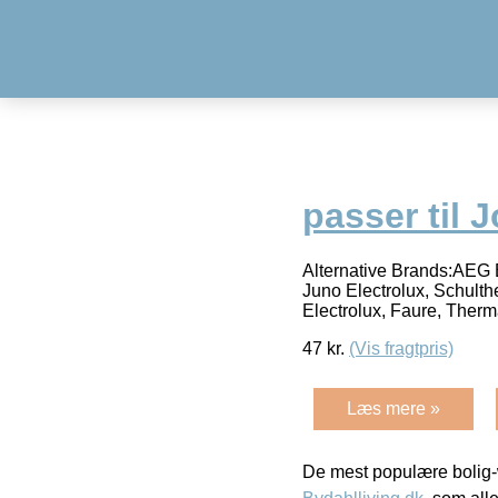
passer til 
Alternative Brands:AEG E
Juno Electrolux, Schulth
Electrolux, Faure, Ther
47
kr.
(Vis fragtpris)
Læs mere »
De mest populære bolig-