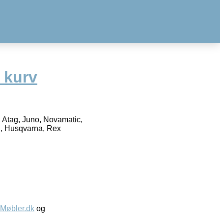
e kurv
, Atag, Juno, Novamatic,
i, Husqvarna, Rex
øbler.dk
og