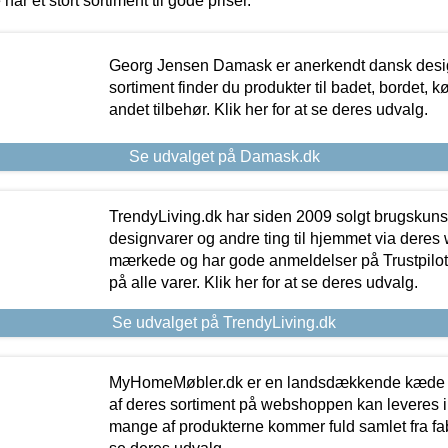
 har et stort sortiment til gode priser.
Georg Jensen Damask er anerkendt dansk desig
sortiment finder du produkter til badet, bordet, 
andet tilbehør. Klik her for at se deres udvalg.
Se udvalget på Damask.dk
TrendyLiving.dk har siden 2009 solgt brugskunst, 
designvarer og andre ting til hjemmet via deres
mærkede og har gode anmeldelser på Trustpilot,
på alle varer. Klik her for at se deres udvalg.
Se udvalget på TrendyLiving.dk
MyHomeMøbler.dk er en landsdækkende kæde m
af deres sortiment på webshoppen kan leveres i
mange af produkterne kommer fuld samlet fra fabr