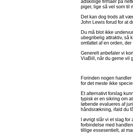
adskillige firmaer på net
piger, lige så vel som ti
Det kan dog trods alt være
John Lewis forud for at d
Du må blot ikke undervurde
ubegribelig attraktiv, så
omfattet af en orden, de
Generelt anbefaler vi ko
ViaBill, når du gerne vil
Forinden nogen handler i
for det meste ikke speci
Et alternativt forslag 
typisk er en sikring om a
løbende evalueres af juri
håndsrækning, ifald du f
I øvrigt slår vi et slag
forbindelse med handlen,
tillige essesentielt, at 