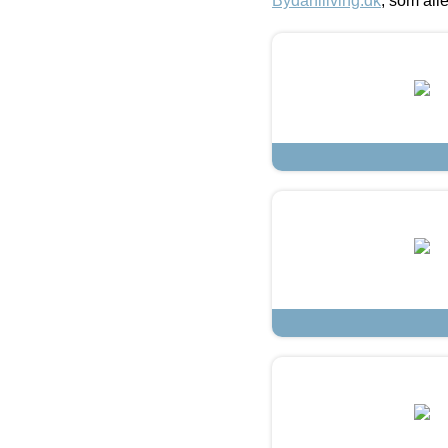
Bydahlliving.dk
, som alle