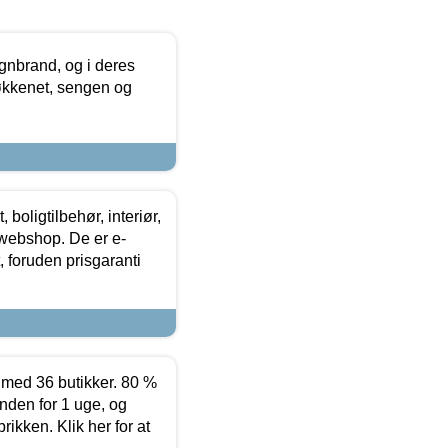
nbrand, og i deres
køkkenet, sengen og
boligtilbehør, interiør,
 webshop. De er e-
 foruden prisgaranti
ed 36 butikker. 80 %
nden for 1 uge, og
ikken. Klik her for at