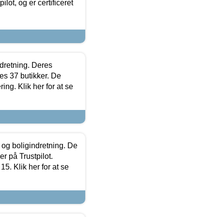
lot, og er certificeret
ndretning. Deres
s 37 butikker. De
ing. Klik her for at se
 og boligindretning. De
r på Trustpilot.
5. Klik her for at se