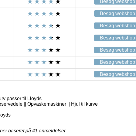
Besøg webshop
Besøg webshop
Besøg webshop
Besøg webshop
Besøg webshop
Besøg webshop
Besøg webshop
urv passer til Lloyds
servedele || Opvaskemaskiner || Hjul til kurve
loyds
rner baseret på
41
anmeldelser