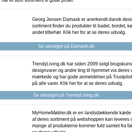
 har et stort sortiment til gode priser.
Georg Jensen Damask er anerkendt dansk desig
sortiment finder du produkter til badet, bordet, 
andet tilbehør. Klik her for at se deres udvalg.
Se udvalget på Damask.dk
TrendyLiving.dk har siden 2009 solgt brugskunst, 
designvarer og andre ting til hjemmet via deres
mærkede og har gode anmeldelser på Trustpilot,
på alle varer. Klik her for at se deres udvalg.
Se udvalget på TrendyLiving.dk
MyHomeMøbler.dk er en landsdækkende kæde m
af deres sortiment på webshoppen kan leveres i
mange af produkterne kommer fuld samlet fra fabr