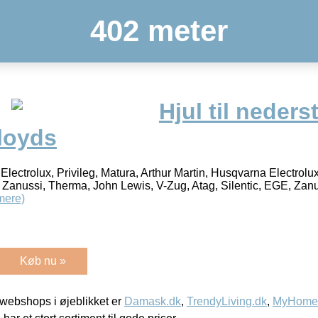
402 meter
Hjul til neders
Lloyds
Electrolux, Privileg, Matura, Arthur Martin, Husqvarna Electrolu
, Zanussi, Therma, John Lewis, V-Zug, Atag, Silentic, EGE, Zanus
mere)
Køb nu »
webshops i øjeblikket er
Damask.dk
,
TrendyLiving.dk
,
MyHomeM