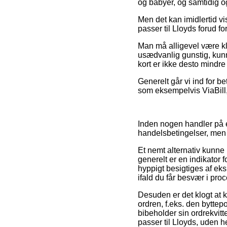
og babyer, og samtidig o
Men det kan imidlertid vis
passer til Lloyds forud fo
Man må alligevel være klar
usædvanlig gunstig, kunn
kort er ikke desto mindre
Generelt går vi ind for b
som eksempelvis ViaBill, 
Inden nogen handler på e
handelsbetingelser, men 
Et nemt alternativ kunne
generelt er en indikator f
hyppigt besigtiges af ek
ifald du får besvær i pro
Desuden er det klogt at 
ordren, f.eks. den byttep
bibeholder sin ordrekvitt
passer til Lloyds, uden h