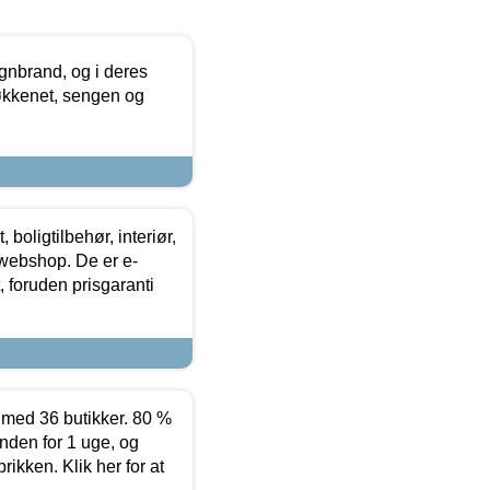
nbrand, og i deres
køkkenet, sengen og
boligtilbehør, interiør,
 webshop. De er e-
 foruden prisgaranti
ed 36 butikker. 80 %
nden for 1 uge, og
ikken. Klik her for at