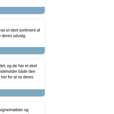
ar et stort sortiment af
e deres udvalg.
t, og de har et stort
 indeholder både den
 her for at se deres
esignermøbler og