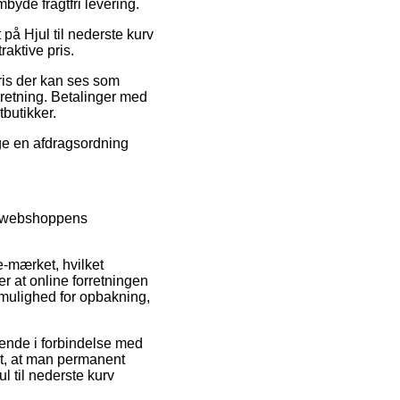
yde fragtfri levering.
t på Hjul til nederste kurv
raktive pris.
pris der kan ses som
rretning. Betalinger med
butikker.
lge en afdragsordning
er webshoppens
e-mærket, hvilket
er at online forretningen
 mulighed for opbakning,
ende i forbindelse med
igt, at man permanent
l til nederste kurv