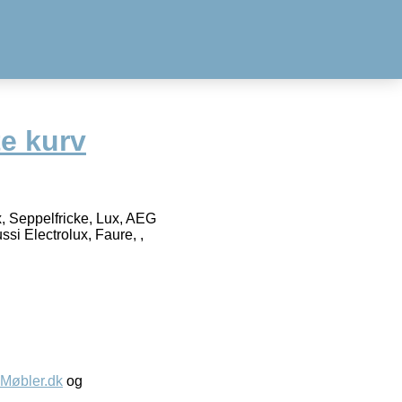
te kurv
x, Seppelfricke, Lux, AEG
si Electrolux, Faure, ,
øbler.dk
og