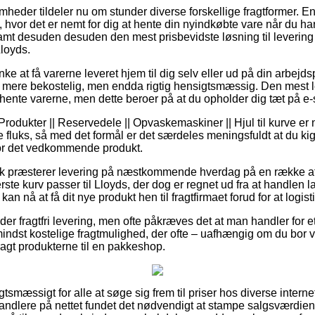
mheder tildeler nu om stunder diverse forskellige fragtformer. E
hvor det er nemt for dig at hente din nyindkøbte vare når du har
amt desuden desuden den mest prisbevidste løsning til levering v
Lloyds.
 at få varerne leveret hjem til dig selv eller ud på din arbejds
 mere bekostelig, men endda rigtig hensigtsmæssig. Den mest 
t hente varerne, men dette beroer på at du opholder dig tæt på e
rodukter || Reservedele || Opvaskemaskiner || Hjul til kurve er na
e fluks, så med det formål er det særdeles meningsfuldt at du 
for det vedkommende produkt.
k præsterer levering på næstkommende hverdag på en række af 
rste kurv passer til Lloyds, der dog er regnet ud fra at handlen l
kan nå at få dit nye produkt hen til fragtfirmaet forud for at logisti
er fragtfri levering, men ofte påkræves det at man handler for et 
dst kostelige fragtmulighed, der ofte – uafhængig om du bor v
bragt produkterne til en pakkeshop.
gtsmæssigt for alle at søge sig frem til priser hos diverse internet 
dlere på nettet fundet det nødvendigt at stampe salgsværdien p