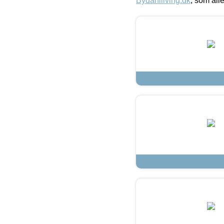
Bydahlliving.dk
, som alle