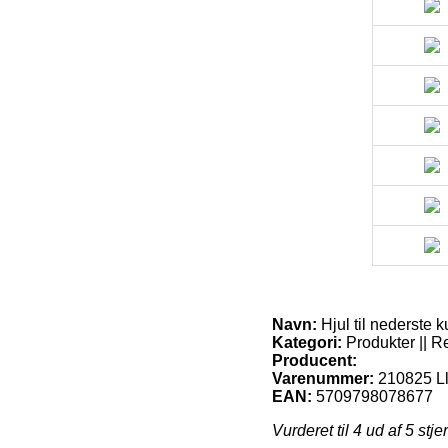
Navn:
Hjul til nederste k
Kategori:
Produkter || Re
Producent:
Varenummer:
210825 L
EAN:
5709798078677
Vurderet til
4
ud af 5 stje