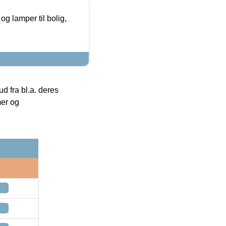
g lamper til bolig,
 fra bl.a. deres
mer og