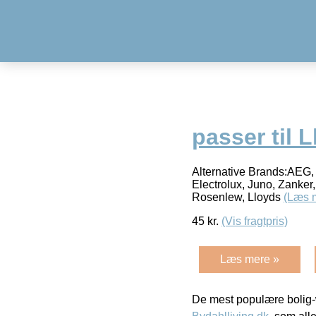
passer til 
Alternative Brands:AEG, 
Electrolux, Juno, Zanker
Rosenlew, Lloyds
(Læs 
45
kr.
(Vis fragtpris)
Læs mere »
De mest populære bolig-