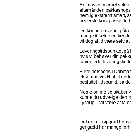
En masse internet virkso
efterhånden pakkeshops, 
nemlig ekstremt smart, s
nederste kurv passer til 
Du kunne omvendt påtænke
mange tilfælde en kende
vil dog altid være selv a
Leveringstidspunktet på P
hvis vi behøver din pakk
forventede leveringstid 
Flere netshops i Danmar
eksempelvis Hjul til nede
besluttet tidspunkt, så de 
Nogle online selskaber yd
kunne du udvælge den min
Lystrup – vil være at få 
Det er jo i høj grad hensi
gengæld har mange forhan