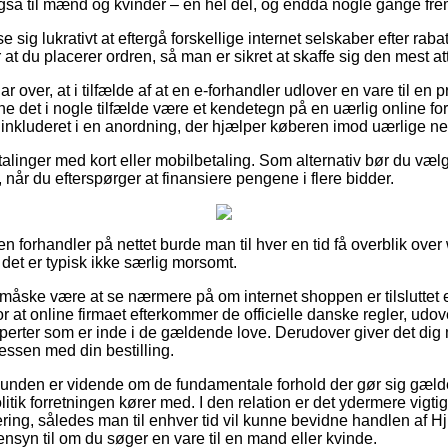
gså til mænd og kvinder – en hel del, og endda nogle gange fremb
e sig lukrativt at eftergå forskellige internet selskaber efter raba
r at du placerer ordren, så man er sikret at skaffe sig den mest att
 over, at i tilfælde af at en e-forhandler udlover en vare til en 
e det i nogle tilfælde være et kendetegn på en uærlig online fo
 inkluderet i en anordning, der hjælper køberen imod uærlige net
etalinger med kort eller mobilbetaling. Som alternativ bør du væ
når du efterspørger at finansiere pengene i flere bidder.
n forhandler på nettet burde man til hver en tid få overblik ov
det er typisk ikke særlig morsomt.
 måske være at se nærmere på om internet shoppen er tilsluttet 
or at online firmaet efterkommer de officielle danske regler, udov
sperter som er inde i de gældende love. Derudover giver det dig
cessen med din bestilling.
kunden er vidende om de fundamentale forhold der gør sig gæld
olitik forretningen kører med. I den relation er det ydermere vigt
ering, således man til enhver tid vil kunne bevidne handlen af Hju
ensyn til om du søger en vare til en mand eller kvinde.