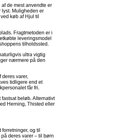
n af de mest anvendte er
 lyst. Muligheden er
ed køb af Hjul til
plads. Fragtmetoden er i
letkøbte leveringsmodel
-shoppens tilholdssted.
turligvis ultra vigtig
kigger nærmere på den
deres varer,
aves tidligere end et
kpersonalet får fri.
fastsat beløb. Alternativt
ed Herning, Thisted eller
forretninger, og til
å deres varer – til børn