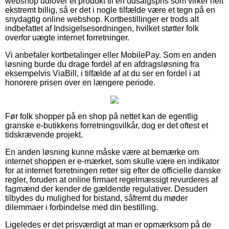
webshop udlover et produkt til en udsalgspris som virker helt
ekstremt billig, så er det i nogle tilfælde være et tegn på en
snydagtig online webshop. Kortbestillinger er trods alt
indbefattet af Indsigelsesordningen, hvilket støtter folk
overfor uægte internet forretninger.
Vi anbefaler kortbetalinger eller MobilePay. Som en anden
løsning burde du drage fordel af en afdragsløsning fra
eksempelvis ViaBill, i tilfælde af at du ser en fordel i at
honorere prisen over en længere periode.
Før folk shopper på en shop på nettet kan de egentlig
granske e-butikkens forretningsvilkår, dog er det oftest et
tidskrævende projekt.
En anden løsning kunne måske være at bemærke om
internet shoppen er e-mærket, som skulle være en indikator
for at internet forretningen retter sig efter de officielle danske
regler, foruden at online firmaet regelmæssigt revurderes af
fagmænd der kender de gældende regulativer. Desuden
tilbydes du mulighed for bistand, såfremt du møder
dilemmaer i forbindelse med din bestilling.
Ligeledes er det prisværdigt at man er opmærksom på de