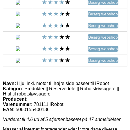
Besøg webshop
Besøg webshop
Besøg webshop
Besøg webshop
Besøg webshop
Besøg webshop
Navn:
Hjul inkl. motor til højre side passer til iRobot
Kategori:
Produkter || Reservedele || Robotstøvsugere ||
Hjul til robotstøvsugere
Producent:
Varenummer:
781111 iRobot
EAN:
5060155400136
Vurderet til
4.6
ud af 5 stjerner baseret på
47
anmeldelser
Masser af internet foretagender yder i vore dage diverse