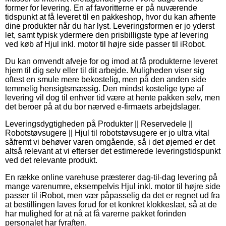
former for levering. En af favoritterne er på nuværende
tidspunkt at få leveret til en pakkeshop, hvor du kan afhente
dine produkter når du har lyst. Leveringsformen er jo yderst
let, samt typisk ydermere den prisbilligste type af levering
ved køb af Hjul inkl. motor til højre side passer til iRobot.
Du kan omvendt afveje for og imod at få produkterne leveret
hjem til dig selv eller til dit arbejde. Muligheden viser sig
oftest en smule mere bekostelig, men på den anden side
temmelig hensigtsmæssig. Den mindst kostelige type af
levering vil dog til enhver tid være at hente pakken selv, men
det beroer på at du bor nærved e-firmaets arbejdslager.
Leveringsdygtigheden på Produkter || Reservedele ||
Robotstøvsugere || Hjul til robotstøvsugere er jo ultra vital
såfremt vi behøver varen omgående, så i det øjemed er det
altså relevant at vi efterser det estimerede leveringstidspunkt
ved det relevante produkt.
En række online varehuse præsterer dag-til-dag levering på
mange varenumre, eksempelvis Hjul inkl. motor til højre side
passer til iRobot, men vær påpasselig da det er regnet ud fra
at bestillingen laves forud for et konkret klokkeslæt, så at de
har mulighed for at nå at få varerne pakket forinden
personalet har fyraften.