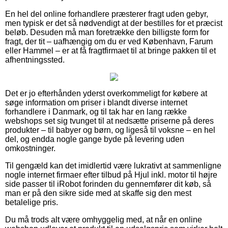
En hel del online forhandlere præsterer fragt uden gebyr,
men typisk er det så nødvendigt at der bestilles for et præcist
beløb. Desuden må man foretrække den billigste form for
fragt, der tit – uafhængig om du er ved København, Farum
eller Hammel – er at få fragtfirmaet til at bringe pakken til et
afhentningssted.
Det er jo efterhånden yderst overkommeligt for købere at
søge information om priser i blandt diverse internet
forhandlere i Danmark, og til tak har en lang række
webshops set sig tvunget til at nedsætte priserne på deres
produkter – til babyer og børn, og ligeså til voksne – en hel
del, og endda nogle gange byde på levering uden
omkostninger.
Til gengæld kan det imidlertid være lukrativt at sammenligne
nogle internet firmaer efter tilbud på Hjul inkl. motor til højre
side passer til iRobot forinden du gennemfører dit køb, så
man er på den sikre side med at skaffe sig den mest
betalelige pris.
Du må trods alt være omhyggelig med, at når en online