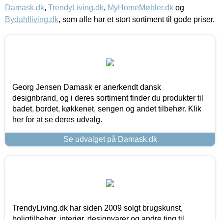
Damask.dk
,
TrendyLiving.dk
,
MyHomeMøbler.dk
og
Bydahlliving.dk
, som alle har et stort sortiment til gode priser.
Georg Jensen Damask er anerkendt dansk
designbrand, og i deres sortiment finder du produkter til
badet, bordet, køkkenet, sengen og andet tilbehør. Klik
her for at se deres udvalg.
Se udvalget på Damask.dk
TrendyLiving.dk har siden 2009 solgt brugskunst,
boligtilbehør, interiør, designvarer og andre ting til