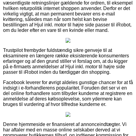
væsentligste retningslinjer gældende for ordren, til eksempel
hvilken returpolitik internet shoppen anvender. Derfor er det
virkelig vigtigt, at man permanent bevarer ens e-mail
kvittering, således man når som helst kan bevise
bestillingen af Hjul inkl. motor til højre side passer til iRobot,
om du leder efter en vare til en kvinde eller mand.
Trustpilot frembyder fuldstændig sikre genveje til at
eksaminere en længere række eksisterende konsumenters
erfaringer og af den grund stiller vi forslag om, at du kigger
på e-firmaets anmeldelser af Hjul inkl. motor til højre side
passer til iRobot inden du færdiggør din shopping.
Facebook leverer for øvrigt aldeles gunstige chancer for at få
indsigt i e-forhandlerens popularitet. Foruden det ser vi en
del online forhandlere som tilbyder kunderne at registrere en
anmeldelse af deres købsoplevelse, som ydermere kan
bruges til vurdering af hvor tilfredse kunderne er.
Denne hjemmeside er finansieret af annonceindtægter. Vi
har aftaler med en masse online selskaber derved at vi
promoverer butikkernes tilbud, og indtjener kommission for