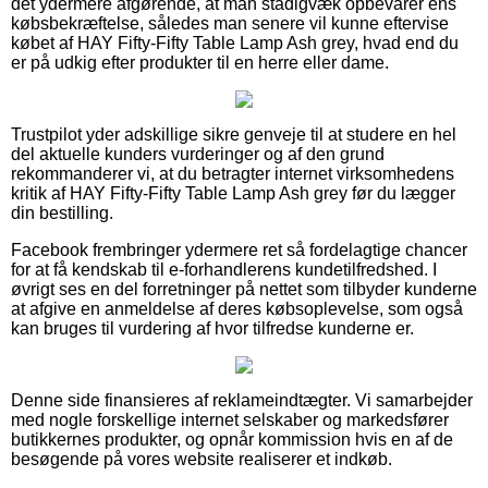
det ydermere afgørende, at man stadigvæk opbevarer ens
købsbekræftelse, således man senere vil kunne eftervise
købet af HAY Fifty-Fifty Table Lamp Ash grey, hvad end du
er på udkig efter produkter til en herre eller dame.
Trustpilot yder adskillige sikre genveje til at studere en hel
del aktuelle kunders vurderinger og af den grund
rekommanderer vi, at du betragter internet virksomhedens
kritik af HAY Fifty-Fifty Table Lamp Ash grey før du lægger
din bestilling.
Facebook frembringer ydermere ret så fordelagtige chancer
for at få kendskab til e-forhandlerens kundetilfredshed. I
øvrigt ses en del forretninger på nettet som tilbyder kunderne
at afgive en anmeldelse af deres købsoplevelse, som også
kan bruges til vurdering af hvor tilfredse kunderne er.
Denne side finansieres af reklameindtægter. Vi samarbejder
med nogle forskellige internet selskaber og markedsfører
butikkernes produkter, og opnår kommission hvis en af de
besøgende på vores website realiserer et indkøb.