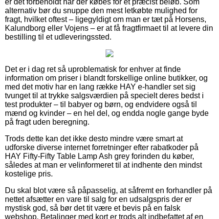
er det forbeholdt når der købes for et præcist beløb. Som
alternativ bør du snuppe den mest letkøbte mulighed for
fragt, hvilket oftest – ligegyldigt om man er tæt på Horsens,
Kalundborg eller Vojens – er at få fragtfirmaet til at levere din
bestilling til et udleveringssted.
Det er i dag ret så uproblematisk for enhver at finde
information om priser i blandt forskellige online butikker, og
med det motiv har en lang række HAY e-handler set sig
tvunget til at trykke salgsværdien på specielt deres bedst i
test produkter – til babyer og børn, og endvidere også til
mænd og kvinder – en hel del, og endda nogle gange byde
på fragt uden beregning.
Trods dette kan det ikke desto mindre være smart at
udforske diverse internet forretninger efter rabatkoder på
HAY Fifty-Fifty Table Lamp Ash grey forinden du køber,
således at man er velinformeret til at indhente den mindst
kostelige pris.
Du skal blot være så påpasselig, at såfremt en forhandler på
nettet afsætter en vare til salg for en udsalgspris der er
mystisk god, så bør det tit være et bevis på en falsk
webshop. Betalinger med kort er trods alt indbefattet af en