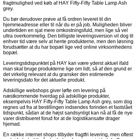
fragtmulighed ved køb af HAY Fifty-Fifty Table Lamp Ash
grey.
Du bør derudover prøve at få ordren leveret til din
hjemmeadresse eller til når du er på job. Muligheden bliver
undertiden en sjat mere omkostningsfuld, men lige så vel
ultra overkommelig. Den billigste leveringsversion vil dog til
enhver tid være selv at hente produkterne, men den løsning
forudsætter at du har bopæl lige ved online virksomhedens
bopæl.
Leveringstidspunktet på HAY kan være yderst aktuel ifald
man skal bruge produkterne lige om lidt, så af den grund er
det virkelig relevant at du gransker den estimerede
leveringsdato for det aktuelle produkt.
Adskillige webshops giver løfte om levering på
næstkommende hverdag på adskillige produkter,
eksempelvis HAY Fifty-Fifty Table Lamp Ash grey, som dog
regnes ud fra at bestillingen indsendes forinden et fastslået
tidspunkt, sådan at de højst sandsynligt kan nå at få de nye
varer distribueret forud for at de logistikansatte drager
hjemad.
En række internet shops tilbyder fragtfri levering, men oftest