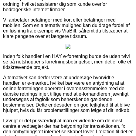
ordning, hvilket assisterer dig som kunde overfor
bedrageriske internet firmaer.
Vi anbefaler betalinger med kort eller betalinger med
mobilen. Som en alternativ mulighed kan du drage fordel af
en løsning fra eksempelvis ViaBill, såfremt du tilstræber at
klare pengene over et længere tidsrum.
Inden folk handler i en HAY e-forretning burde de uden tvivl
se på netshoppens forretningsbetingelser, men det er ofte et
tidskrævende projekt.
Alternativet kan derfor være at undersøge hvorvidt e-
handlen er e-mærket, hvilket bør være en antydning af at
online forretningen opererer i overensstemmelse med de
danske retningslinjer, tillige med at e-forhandleren jævnligt
undersøges af fagfolk som behersker de gældende
bestemmelser. Dette er desuden en god lejlighed til at blive
hjulpet, hvis du får problemstillinger som følge af dit indkøb.
I øvrigt er det prisværdigt at man er vidende om de mest
centrale vedtægter der har betydning for transaktionen, fx
den ombytningsret internet selskabet lover. I relation til det er