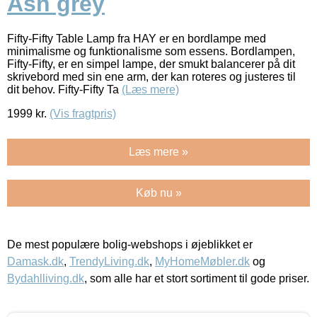
Ash grey
Fifty-Fifty Table Lamp fra HAY er en bordlampe med
minimalisme og funktionalisme som essens. Bordlampen,
Fifty-Fifty, er en simpel lampe, der smukt balancerer på dit
skrivebord med sin ene arm, der kan roteres og justeres til
dit behov. Fifty-Fifty Ta
(Læs mere)
1999
kr.
(Vis fragtpris)
Læs mere »
Køb nu »
De mest populære bolig-webshops i øjeblikket er
Damask.dk
,
TrendyLiving.dk
,
MyHomeMøbler.dk
og
Bydahlliving.dk
, som alle har et stort sortiment til gode priser.