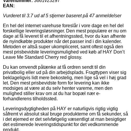
Varenummer:
3661v23297
EAN:
Vurderet til
3.7
ud af 5 stjerner baseret på
47
anmeldelser
En hel del internet varehuse foreslår i vore dage en hel del
forskellige leveringsløsninger. Den mest populære er nu om
dage at få leveret til et afhentningssted, hvor du kan afhente
de nyindkøbte produkter når det passer ind i din kalender.
Metoden er altså super ukompliceret, samt oftest også den
mest prisbevidste leveringsmulighed ved køb af HAY Don’t
Leave Me Standard Cherry red glossy.
Du kan omvendt påtænke at få ordren sendt til din
privatbolig eller ud på din arbejdsplads. Fragttypen viser sig
beklageligvis lidt mere bekostelig, men lige så vel i høj grad
let. Den mest prisbevidste form for levering kan ikke
modsiges at være at du selv henter varerne, men den
mulighed stiller krav om at du har bopæl nær e-
forhandlerens tilholdssted.
Leveringsdygtigheden på HAY er naturligvis rigtig vigtig
såfremt vi absolut skal bruge produkterne om få sekunder, så
i det øjemed er det selvfølgelig væsentligt at man besigtiger
det estimerede leveringstidspunkt for det vedkommende
produkt.