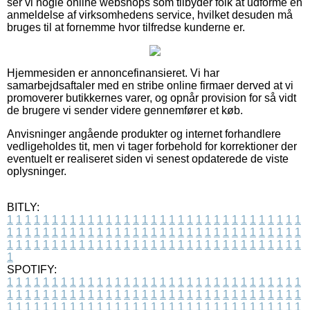
ser vi nogle online webshops som tilbyder folk at udforme en
anmeldelse af virksomhedens service, hvilket desuden må
bruges til at fornemme hvor tilfredse kunderne er.
Hjemmesiden er annoncefinansieret. Vi har
samarbejdsaftaler med en stribe online firmaer derved at vi
promoverer butikkernes varer, og opnår provision for så vidt
de brugere vi sender videre gennemfører et køb.
Anvisninger angående produkter og internet forhandlere
vedligeholdes tit, men vi tager forbehold for korrektioner der
eventuelt er realiseret siden vi senest opdaterede de viste
oplysninger.
BITLY:
1
1
1
1
1
1
1
1
1
1
1
1
1
1
1
1
1
1
1
1
1
1
1
1
1
1
1
1
1
1
1
1
1
1
1
1
1
1
1
1
1
1
1
1
1
1
1
1
1
1
1
1
1
1
1
1
1
1
1
1
1
1
1
1
1
1
1
1
1
1
1
1
1
1
1
1
1
1
1
1
1
1
1
1
1
1
1
1
1
1
1
1
1
1
1
1
1
1
1
1
SPOTIFY:
1
1
1
1
1
1
1
1
1
1
1
1
1
1
1
1
1
1
1
1
1
1
1
1
1
1
1
1
1
1
1
1
1
1
1
1
1
1
1
1
1
1
1
1
1
1
1
1
1
1
1
1
1
1
1
1
1
1
1
1
1
1
1
1
1
1
1
1
1
1
1
1
1
1
1
1
1
1
1
1
1
1
1
1
1
1
1
1
1
1
1
1
1
1
1
1
1
1
1