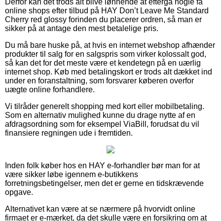
Derfor kan det trods alt blive lønnende at eftergå nogle få
online shops efter tilbud på HAY Don’t Leave Me Standard
Cherry red glossy forinden du placerer ordren, så man er
sikker på at antage den mest betalelige pris.
Du må bare huske på, at hvis en internet webshop afhænder
produkter til salg for en salgspris som virker kolossalt god,
så kan det for det meste være et kendetegn på en uærlig
internet shop. Køb med betalingskort er trods alt dækket ind
under en foranstaltning, som forsvarer køberen overfor
uægte online forhandlere.
Vi tilråder generelt shopping med kort eller mobilbetaling.
Som en alternativ mulighed kunne du drage nytte af en
afdragsordning som for eksempel ViaBill, forudsat du vil
finansiere regningen ude i fremtiden.
Inden folk køber hos en HAY e-forhandler bør man for at
være sikker løbe igennem e-butikkens
forretningsbetingelser, men det er gerne en tidskrævende
opgave.
Alternativet kan være at se nærmere på hvorvidt online
firmaet er e-mærket, da det skulle være en forsikring om at