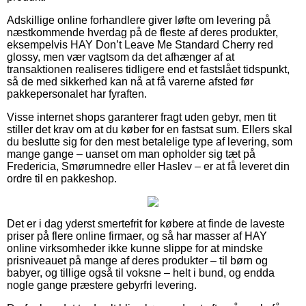
Adskillige online forhandlere giver løfte om levering på
næstkommende hverdag på de fleste af deres produkter,
eksempelvis HAY Don’t Leave Me Standard Cherry red
glossy, men vær vagtsom da det afhænger af at
transaktionen realiseres tidligere end et fastslået tidspunkt,
så de med sikkerhed kan nå at få varerne afsted før
pakkepersonalet har fyraften.
Visse internet shops garanterer fragt uden gebyr, men tit
stiller det krav om at du køber for en fastsat sum. Ellers skal
du beslutte sig for den mest betalelige type af levering, som
mange gange – uanset om man opholder sig tæt på
Fredericia, Smørumnedre eller Haslev – er at få leveret din
ordre til en pakkeshop.
Det er i dag yderst smertefrit for købere at finde de laveste
priser på flere online firmaer, og så har masser af HAY
online virksomheder ikke kunne slippe for at mindske
prisniveauet på mange af deres produkter – til børn og
babyer, og tillige også til voksne – helt i bund, og endda
nogle gange præstere gebyrfri levering.