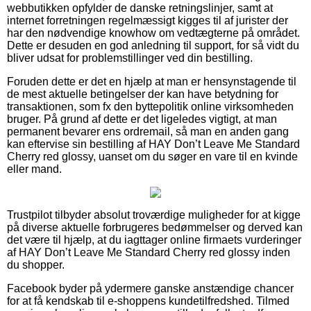
webbutikken opfylder de danske retningslinjer, samt at
internet forretningen regelmæssigt kigges til af jurister der
har den nødvendige knowhow om vedtægterne på området.
Dette er desuden en god anledning til support, for så vidt du
bliver udsat for problemstillinger ved din bestilling.
Foruden dette er det en hjælp at man er hensynstagende til
de mest aktuelle betingelser der kan have betydning for
transaktionen, som fx den byttepolitik online virksomheden
bruger. På grund af dette er det ligeledes vigtigt, at man
permanent bevarer ens ordremail, så man en anden gang
kan eftervise sin bestilling af HAY Don’t Leave Me Standard
Cherry red glossy, uanset om du søger en vare til en kvinde
eller mand.
Trustpilot tilbyder absolut troværdige muligheder for at kigge
på diverse aktuelle forbrugeres bedømmelser og derved kan
det være til hjælp, at du iagttager online firmaets vurderinger
af HAY Don’t Leave Me Standard Cherry red glossy inden
du shopper.
Facebook byder på ydermere ganske anstændige chancer
for at få kendskab til e-shoppens kundetilfredshed. Tilmed