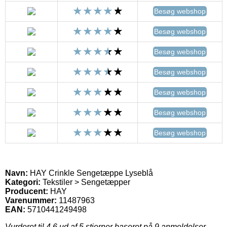
Besøg webshop
Besøg webshop
Besøg webshop
Besøg webshop
Besøg webshop
Besøg webshop
Besøg webshop
Navn:
HAY Crinkle Sengetæppe Lyseblå
Kategori:
Tekstiler > Sengetæpper
Producent:
HAY
Varenummer:
11487963
EAN:
5710441249498
Vurderet til
4.6
ud af 5 stjerner baseret på
9
anmeldelser