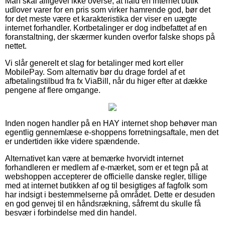
Man skal alligevel ikke overse, at ifald en internet butik
udlover varer for en pris som virker hamrende god, bør det
for det meste være et karakteristika der viser en uægte
internet forhandler. Kortbetalinger er dog indbefattet af en
foranstaltning, der skærmer kunden overfor falske shops på
nettet.
Vi slår generelt et slag for betalinger med kort eller
MobilePay. Som alternativ bør du drage fordel af et
afbetalingstilbud fra fx ViaBill, når du higer efter at dække
pengene af flere omgange.
Inden nogen handler på en HAY internet shop behøver man
egentlig gennemlæse e-shoppens forretningsaftale, men det
er undertiden ikke videre spændende.
Alternativet kan være at bemærke hvorvidt internet
forhandleren er medlem af e-mærket, som er et tegn på at
webshoppen accepterer de officielle danske regler, tillige
med at internet butikken af og til besigtiges af fagfolk som
har indsigt i bestemmelserne på området. Dette er desuden
en god genvej til en håndsrækning, såfremt du skulle få
besvær i forbindelse med din handel.