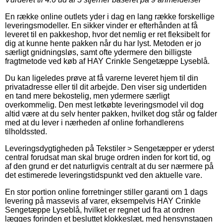
En række online outlets yder i dag en lang række forskellige
leveringsmodeller. En sikker vinder er efterhånden at få
leveret til en pakkeshop, hvor det nemlig er ret fleksibelt for
dig at kunne hente pakken når du har lyst. Metoden er jo
særligt gnidningsløs, samt ofte ydermere den billigste
fragtmetode ved køb af HAY Crinkle Sengetæppe Lyseblå.
Du kan ligeledes prøve at få varerne leveret hjem til din
privatadresse eller til dit arbejde. Den viser sig undertiden
en tand mere bekostelig, men ydermere særligt
overkommelig. Den mest letkøbte leveringsmodel vil dog
altid være at du selv henter pakken, hvilket dog står og falder
med at du lever i nærheden af online forhandlerens
tilholdssted.
Leveringsdygtigheden på Tekstiler > Sengetæpper er yderst
central forudsat man skal bruge ordren inden for kort tid, og
af den grund er det naturligvis centralt at du ser nærmere på
det estimerede leveringstidspunkt ved den aktuelle vare.
En stor portion online forretninger stiller garanti om 1 dags
levering på massevis af varer, eksempelvis HAY Crinkle
Sengetæppe Lyseblå, hvilket er regnet ud fra at ordren
lægges forinden et besluttet klokkeslæt, med hensynstagen