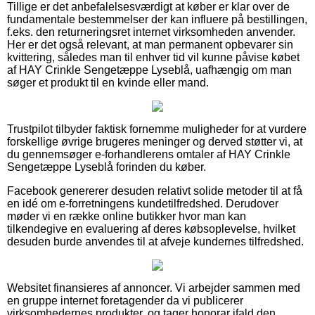
Tillige er det anbefalelsesværdigt at køber er klar over de
fundamentale bestemmelser der kan influere på bestillingen,
f.eks. den returneringsret internet virksomheden anvender.
Her er det også relevant, at man permanent opbevarer sin
kvittering, således man til enhver tid vil kunne påvise købet
af HAY Crinkle Sengetæppe Lyseblå, uafhængig om man
søger et produkt til en kvinde eller mand.
Trustpilot tilbyder faktisk fornemme muligheder for at vurdere
forskellige øvrige brugeres meninger og derved støtter vi, at
du gennemsøger e-forhandlerens omtaler af HAY Crinkle
Sengetæppe Lyseblå forinden du køber.
Facebook genererer desuden relativt solide metoder til at få
en idé om e-forretningens kundetilfredshed. Derudover
møder vi en række online butikker hvor man kan
tilkendegive en evaluering af deres købsoplevelse, hvilket
desuden burde anvendes til at afveje kundernes tilfredshed.
Websitet finansieres af annoncer. Vi arbejder sammen med
en gruppe internet foretagender da vi publicerer
virksomhedernes produkter, og tager honorar ifald den