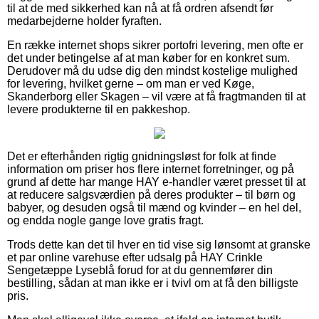
til at de med sikkerhed kan nå at få ordren afsendt før
medarbejderne holder fyraften.
En række internet shops sikrer portofri levering, men ofte er
det under betingelse af at man køber for en konkret sum.
Derudover må du udse dig den mindst kostelige mulighed
for levering, hvilket gerne – om man er ved Køge,
Skanderborg eller Skagen – vil være at få fragtmanden til at
levere produkterne til en pakkeshop.
Det er efterhånden rigtig gnidningsløst for folk at finde
information om priser hos flere internet forretninger, og på
grund af dette har mange HAY e-handler været presset til at
at reducere salgsværdien på deres produkter – til børn og
babyer, og desuden også til mænd og kvinder – en hel del,
og endda nogle gange love gratis fragt.
Trods dette kan det til hver en tid vise sig lønsomt at granske
et par online varehuse efter udsalg på HAY Crinkle
Sengetæppe Lyseblå forud for at du gennemfører din
bestilling, sådan at man ikke er i tvivl om at få den billigste
pris.