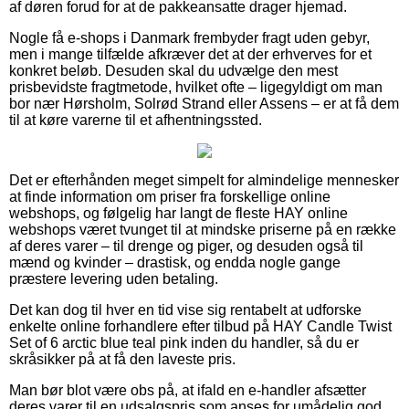
af døren forud for at de pakkeansatte drager hjemad.
Nogle få e-shops i Danmark frembyder fragt uden gebyr,
men i mange tilfælde afkræver det at der erhverves for et
konkret beløb. Desuden skal du udvælge den mest
prisbevidste fragtmetode, hvilket ofte – ligegyldigt om man
bor nær Hørsholm, Solrød Strand eller Assens – er at få dem
til at køre varerne til et afhentningssted.
Det er efterhånden meget simpelt for almindelige mennesker
at finde information om priser fra forskellige online
webshops, og følgelig har langt de fleste HAY online
webshops været tvunget til at mindske priserne på en række
af deres varer – til drenge og piger, og desuden også til
mænd og kvinder – drastisk, og endda nogle gange
præstere levering uden betaling.
Det kan dog til hver en tid vise sig rentabelt at udforske
enkelte online forhandlere efter tilbud på HAY Candle Twist
Set of 6 arctic blue teal pink inden du handler, så du er
skråsikker på at få den laveste pris.
Man bør blot være obs på, at ifald en e-handler afsætter
deres varer til en udsalgspris som anses for umådelig god,