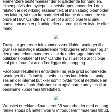
elementære bestemmelser der er gældende for handlen,
eksempelvis den byttepolitik netshoppen anvender. I den
relation er det virkelig essesentielt, at man stadig bibeholder
ens faktura, så man fremadrettet vil kunne dokumentere sin
ordre af HAY Candle Twist Set of 6 arctic blue teal pink,
uanset om man er på udkig efter et produkt til en kvinde eller
mand.
Trustpilot genererer fuldkommen værdifulde løsninger til at
granske adskillige eksisterende forbrugeres erfaringer og af
den grund rekommanderer vi, at du undersøger internet
butikkens omtaler af HAY Candle Twist Set of 6 arctic blue
teal pink forud for at du færdiggør din shopping.
Facebook resulterer i endvidere i højeste grad udmærkede
løsninger til at få indsigt i netbutikkens kundefokus. I øvrigt
ses en del internet butikker som tilbyder folk at nedfælde en
anmeldelse af ordreforløbet, som også burde udnyttes til at
bedømme kundernes tilfredshed.
Websitet er reklamefinansieret. Vi samarbejder med en lang
række shops på nettet hvori vi introducerer firmaernes tilbud,