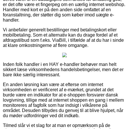
er det ofte være et fingerpeg om en uærlig internet webshop.
Handler med kort er på den anden side omfattet af en
foranstaltning, der støtter dig som køber imod uægte e-
handler.
Vi anbefaler generelt bestillinger med betalingskort eller
mobilbetaling. Som et alternativ kan du drage fordel af et
afdragstilbud som f.eks. ViaBill, i tilfælde af at du har i sinde
at klare omkostningerne af flere omgange.
Inden folk handler i en HAY e-handler behøver man helt
sikkert læse virksomhedens handelsbetingelser, men det er
bare ikke særlig interessant.
En anden løsning kan være at efterse om internet
virksomheden er verificeret af e-mærket, grundet at det
burde være en indikator for at e-shoppen forsvarer dansk
lovgivning, tillige med at internet shoppen en gang i mellem
monitoreres af fagfolk som har indsigt i vilkårene på
området. Desuden tilbydes du genvej til at blive hjulpet, når
du møder udfordringer ved dit indkøb.
Tilmed slår vi et slag for at man er opmærksom på de