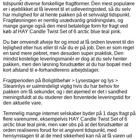
tidspunkt diverse forskellige fragtformer. Den mest populære
er i øjeblikket at få leveret til et udleveringssted, så du selv
har mulighed for at hente pakken på et selvvalgt tidspunkt.
Fragtløsningen er nemlig usædvanlig gnidningsløs, og
mange gange også den mest betalelige form for fragt ved
køb af HAY Candle Twist Set of 6 arctic blue teal pink.
Du bør omvendt afveje for og imod at få ordren leveret til din
lejlighed eller hus eller til når du er på job. Den er som regel
en tand mere pebret, men desuden super praktisk. Den
mindst kostelige leveringsmanér er dog at du selv henter
pakken, men den løsning forudsætter at du har bopæl med
kort afstand til e-forhandlerens arbejdslager.
Fragtperioden på Boligtilbehør > Lysestager og lys >
Stearinlys er ualmindeligt vigtig hvis du har behov for
pakken om få sekunder, og i det øjemed er det i sandhed
meningsfuldt at du studerer den forventede leveringstid for
den aktuelle vare.
Temmelig mange internet selskaber byder på 1 dags fragt på
flere varenumre, eksempelvis HAY Candle Twist Set of 6
arctic blue teal pink, men vær obs på at det forudsætter at
orden realiseres forud for et angivent tidspunkt, med
hensynstagen til at de med sikkerhed kan nå at få varen ud