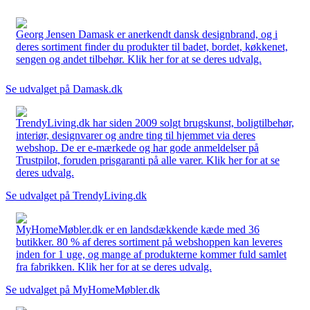
Georg Jensen Damask er anerkendt dansk designbrand, og i
deres sortiment finder du produkter til badet, bordet, køkkenet,
sengen og andet tilbehør. Klik her for at se deres udvalg.
Se udvalget på Damask.dk
TrendyLiving.dk har siden 2009 solgt brugskunst, boligtilbehør,
interiør, designvarer og andre ting til hjemmet via deres
webshop. De er e-mærkede og har gode anmeldelser på
Trustpilot, foruden prisgaranti på alle varer. Klik her for at se
deres udvalg.
Se udvalget på TrendyLiving.dk
MyHomeMøbler.dk er en landsdækkende kæde med 36
butikker. 80 % af deres sortiment på webshoppen kan leveres
inden for 1 uge, og mange af produkterne kommer fuld samlet
fra fabrikken. Klik her for at se deres udvalg.
Se udvalget på MyHomeMøbler.dk