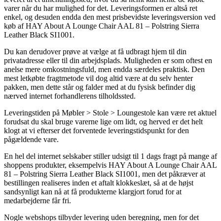
varer når du har mulighed for det. Leveringsformen er altså ret
enkel, og desuden endda den mest prisbevidste leveringsversion ved
køb af HAY About A Lounge Chair AAL 81 – Polstring Sierra
Leather Black SI1001.
Du kan derudover prøve at vælge at få udbragt hjem til din
privatadresse eller til din arbejdsplads. Muligheden er som oftest en
anelse mere omkostningsfuld, men endda særdeles praktisk. Den
mest letkøbte fragtmetode vil dog altid være at du selv henter
pakken, men dette står og falder med at du fysisk befinder dig
nærved internet forhandlerens tilholdssted.
Leveringstiden på Møbler > Stole > Loungestole kan være ret aktuel
forudsat du skal bruge varerne lige om lidt, og herved er det helt
klogt at vi efterser det forventede leveringstidspunkt for den
pågældende vare.
En hel del internet selskaber stiller udsigt til 1 dags fragt på mange af
shoppens produkter, eksempelvis HAY About A Lounge Chair AAL
81 – Polstring Sierra Leather Black SI1001, men det påkræver at
bestillingen realiseres inden et aftalt klokkeslæt, så at de højst
sandsynligt kan nå at få produkterne klargjort forud for at
medarbejderne får fri.
Nogle webshops tilbyder levering uden beregning, men for det