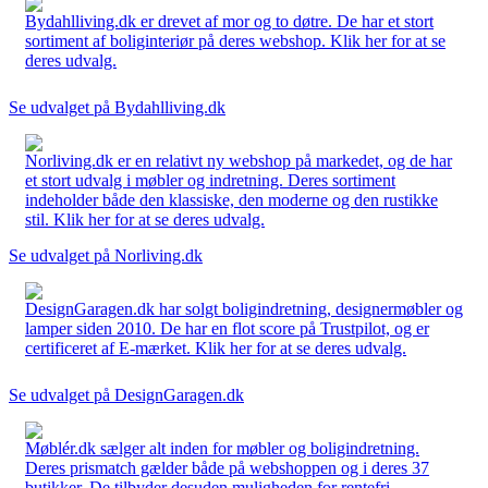
Bydahlliving.dk er drevet af mor og to døtre. De har et stort
sortiment af boliginteriør på deres webshop. Klik her for at se
deres udvalg.
Se udvalget på Bydahlliving.dk
Norliving.dk er en relativt ny webshop på markedet, og de har
et stort udvalg i møbler og indretning. Deres sortiment
indeholder både den klassiske, den moderne og den rustikke
stil. Klik her for at se deres udvalg.
Se udvalget på Norliving.dk
DesignGaragen.dk har solgt boligindretning, designermøbler og
lamper siden 2010. De har en flot score på Trustpilot, og er
certificeret af E-mærket. Klik her for at se deres udvalg.
Se udvalget på DesignGaragen.dk
Møblér.dk sælger alt inden for møbler og boligindretning.
Deres prismatch gælder både på webshoppen og i deres 37
butikker. De tilbyder desuden muligheden for rentefri