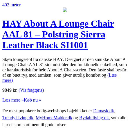
402 meter
HAY About A Lounge Chair
AAL 81 – Polstring Sierra
Leather Black SI1001
Skøn loungestol fra danske HAY. Designet af den smukke About A
Lounge Chair AAL 81 stol udstråler den funktionelle enkelhed, som
er karakteristisk for hele About A Chair-serien. Den faste skal består
af en buet ryg med armlæn, som giver utrolig komfort og
(Læs
mere)
9849
kr.
(Vis fragtpris)
Læs mere »
Køb nu »
De mest populære bolig-webshops i øjeblikket er
Damask.dk
,
TrendyLiving.dk
,
MyHomeMøbler.dk
og
Bydahlliving.dk
, som alle
har et stort sortiment til gode priser.