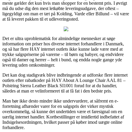
meste gælder det kun hvis man shopper for en bestemt pris. I øvrigt
må du udse dig den mest letkøbte leveringsudgave, der oftest –
ligegyldigt om man er tæt på Kolding, Varde eller Billund – vil være
at få leveret pakken til et udleveringssted.
Det er ultra uproblematisk for almindelige mennesker at søge
information om priser hos diverse internet forhandlere i Danmark,
og så har flere HAY internet outlets ikke kunne lade være med at
trykke salgspriserne på varerne – til børn og babyer, og endvidere
også til damer og herrer – helt i bund, og endda nogle gange yde
levering uden omkostninger.
Det kan dog stadigvæk blive indbringende at udforske flere internet
outlets efter rabatkoder på HAY About A Lounge Chair AAL 81 –
Polstring Sierra Leather Black SI1001 forud for at du handler,
således at man er velinformeret til at få fat i den bedste pris.
Man bør ikke desto mindre ikke undervurdere, at såfremt en e-
forretning afhænder varer for en salgspris der virker mystisk
overkommelig, så kunne det undertiden være et faresignal om en
uærlig internet handler. Kortbestillinger er imidlertid indbefattet af
Indsigelsesordningen, hvilket passer på køber imod uægte online
forhandlere.