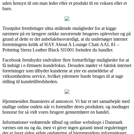
uden hensyn til om man leder efter et produkt til en voksen eller et
barn.
Trustpilot frembringer ultra strålende muligheder for at kigge
nærmere på en længere række nuværende brugeres oplevelser og på
grund af dette er det anbefalelsesværdigt, at du undersøger internet
forretningens kritik af HAY About A Lounge Chair AAL 81 –
Polstring Sierra Leather Black SI1001 forinden du handler.
Facebook frembyder endvidere flere fortræffelige muligheder for at
få indsigt i e-firmaets kundefokus. Desuden møder vi faktisk internet
forretninger som tilbyder kunderne at ytre en anmeldelse af
virksomhedens service, hvilket ydermere burde bruges til at tage
stilling til kundetilfredsheden.
Hjemmesiden finansieres af annoncer. Vi har et tæt samarbejde med
utallige online outlets når vi formidler deres produkter, og modtager
honorar for så vidt vores brugere gennemfører en handel.
Informationer vedrørende tilbud og online webshops i Danmark
værnes om nu og da, men vi giver ingen garanti imod reguleringer
der er lavet siden sidste opdatering af hjemmesidens informationer.