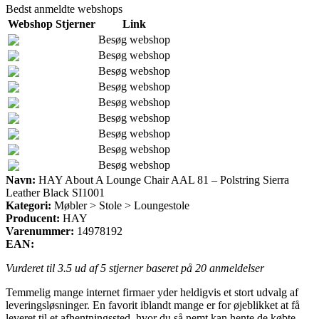
Bedst anmeldte webshops
Webshop
Stjerner
Link
Besøg webshop
Besøg webshop
Besøg webshop
Besøg webshop
Besøg webshop
Besøg webshop
Besøg webshop
Besøg webshop
Besøg webshop
Navn:
HAY About A Lounge Chair AAL 81 – Polstring Sierra
Leather Black SI1001
Kategori:
Møbler > Stole > Loungestole
Producent:
HAY
Varenummer:
14978192
EAN:
Vurderet til
3.5
ud af 5 stjerner baseret på
20
anmeldelser
Temmelig mange internet firmaer yder heldigvis et stort udvalg af
leveringsløsninger. En favorit iblandt mange er for øjeblikket at få
leveret til et afhentningssted, hvor du så nemt kan hente de købte