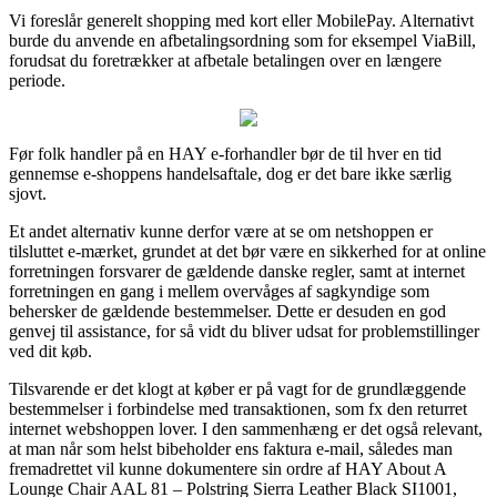
Vi foreslår generelt shopping med kort eller MobilePay. Alternativt
burde du anvende en afbetalingsordning som for eksempel ViaBill,
forudsat du foretrækker at afbetale betalingen over en længere
periode.
Før folk handler på en HAY e-forhandler bør de til hver en tid
gennemse e-shoppens handelsaftale, dog er det bare ikke særlig
sjovt.
Et andet alternativ kunne derfor være at se om netshoppen er
tilsluttet e-mærket, grundet at det bør være en sikkerhed for at online
forretningen forsvarer de gældende danske regler, samt at internet
forretningen en gang i mellem overvåges af sagkyndige som
behersker de gældende bestemmelser. Dette er desuden en god
genvej til assistance, for så vidt du bliver udsat for problemstillinger
ved dit køb.
Tilsvarende er det klogt at køber er på vagt for de grundlæggende
bestemmelser i forbindelse med transaktionen, som fx den returret
internet webshoppen lover. I den sammenhæng er det også relevant,
at man når som helst bibeholder ens faktura e-mail, således man
fremadrettet vil kunne dokumentere sin ordre af HAY About A
Lounge Chair AAL 81 – Polstring Sierra Leather Black SI1001,