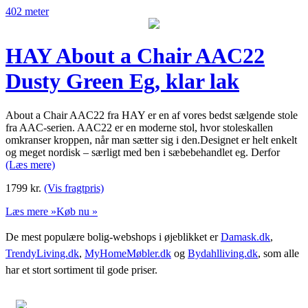
402 meter
HAY About a Chair AAC22
Dusty Green Eg, klar lak
About a Chair AAC22 fra HAY er en af vores bedst sælgende stole
fra AAC-serien. AAC22 er en moderne stol, hvor stoleskallen
omkranser kroppen, når man sætter sig i den.Designet er helt enkelt
og meget nordisk – særligt med ben i sæbebehandlet eg. Derfor
(Læs mere)
1799
kr.
(Vis fragtpris)
Læs mere »
Køb nu »
De mest populære bolig-webshops i øjeblikket er
Damask.dk
,
TrendyLiving.dk
,
MyHomeMøbler.dk
og
Bydahlliving.dk
, som alle
har et stort sortiment til gode priser.