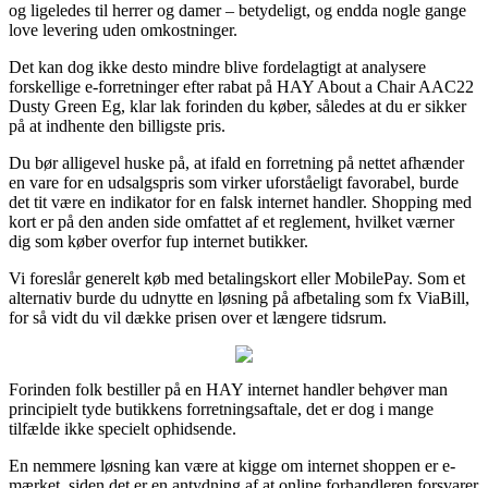
og ligeledes til herrer og damer – betydeligt, og endda nogle gange
love levering uden omkostninger.
Det kan dog ikke desto mindre blive fordelagtigt at analysere
forskellige e-forretninger efter rabat på HAY About a Chair AAC22
Dusty Green Eg, klar lak forinden du køber, således at du er sikker
på at indhente den billigste pris.
Du bør alligevel huske på, at ifald en forretning på nettet afhænder
en vare for en udsalgspris som virker uforståeligt favorabel, burde
det tit være en indikator for en falsk internet handler. Shopping med
kort er på den anden side omfattet af et reglement, hvilket værner
dig som køber overfor fup internet butikker.
Vi foreslår generelt køb med betalingskort eller MobilePay. Som et
alternativ burde du udnytte en løsning på afbetaling som fx ViaBill,
for så vidt du vil dække prisen over et længere tidsrum.
Forinden folk bestiller på en HAY internet handler behøver man
principielt tyde butikkens forretningsaftale, det er dog i mange
tilfælde ikke specielt ophidsende.
En nemmere løsning kan være at kigge om internet shoppen er e-
mærket, siden det er en antydning af at online forhandleren forsvarer