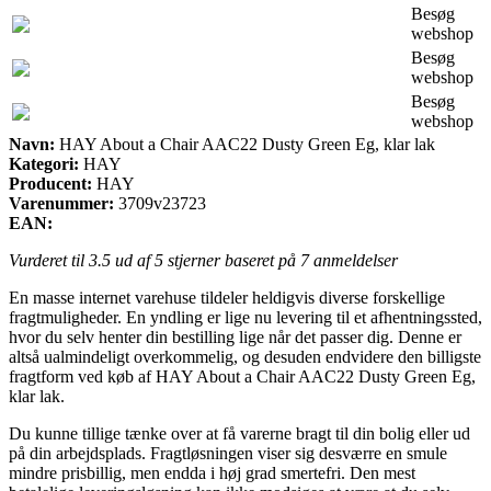
Besøg
webshop
Besøg
webshop
Besøg
webshop
Navn:
HAY About a Chair AAC22 Dusty Green Eg, klar lak
Kategori:
HAY
Producent:
HAY
Varenummer:
3709v23723
EAN:
Vurderet til
3.5
ud af 5 stjerner baseret på
7
anmeldelser
En masse internet varehuse tildeler heldigvis diverse forskellige
fragtmuligheder. En yndling er lige nu levering til et afhentningssted,
hvor du selv henter din bestilling lige når det passer dig. Denne er
altså ualmindeligt overkommelig, og desuden endvidere den billigste
fragtform ved køb af HAY About a Chair AAC22 Dusty Green Eg,
klar lak.
Du kunne tillige tænke over at få varerne bragt til din bolig eller ud
på din arbejdsplads. Fragtløsningen viser sig desværre en smule
mindre prisbillig, men endda i høj grad smertefri. Den mest