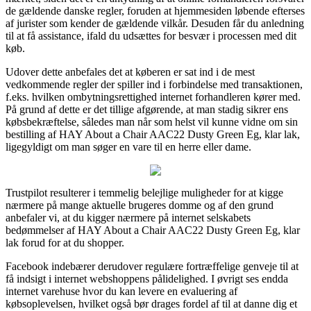
de gældende danske regler, foruden at hjemmesiden løbende efterses
af jurister som kender de gældende vilkår. Desuden får du anledning
til at få assistance, ifald du udsættes for besvær i processen med dit
køb.
Udover dette anbefales det at køberen er sat ind i de mest
vedkommende regler der spiller ind i forbindelse med transaktionen,
f.eks. hvilken ombytningsrettighed internet forhandleren kører med.
På grund af dette er det tillige afgørende, at man stadig sikrer ens
købsbekræftelse, således man når som helst vil kunne vidne om sin
bestilling af HAY About a Chair AAC22 Dusty Green Eg, klar lak,
ligegyldigt om man søger en vare til en herre eller dame.
Trustpilot resulterer i temmelig belejlige muligheder for at kigge
nærmere på mange aktuelle brugeres domme og af den grund
anbefaler vi, at du kigger nærmere på internet selskabets
bedømmelser af HAY About a Chair AAC22 Dusty Green Eg, klar
lak forud for at du shopper.
Facebook indebærer derudover regulære fortræffelige genveje til at
få indsigt i internet webshoppens pålidelighed. I øvrigt ses endda
internet varehuse hvor du kan levere en evaluering af
købsoplevelsen, hvilket også bør drages fordel af til at danne dig et