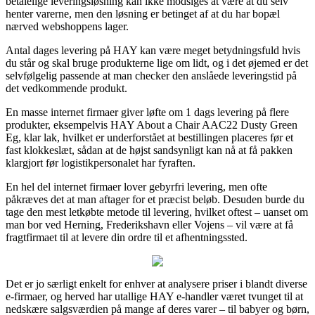
betalelige leveringsløsning kan ikke modsiges at være at du selv
henter varerne, men den løsning er betinget af at du har bopæl
nærved webshoppens lager.
Antal dages levering på HAY kan være meget betydningsfuld hvis
du står og skal bruge produkterne lige om lidt, og i det øjemed er det
selvfølgelig passende at man checker den anslåede leveringstid på
det vedkommende produkt.
En masse internet firmaer giver løfte om 1 dags levering på flere
produkter, eksempelvis HAY About a Chair AAC22 Dusty Green
Eg, klar lak, hvilket er underforstået at bestillingen placeres før et
fast klokkeslæt, sådan at de højst sandsynligt kan nå at få pakken
klargjort før logistikpersonalet har fyraften.
En hel del internet firmaer lover gebyrfri levering, men ofte
påkræves det at man aftager for et præcist beløb. Desuden burde du
tage den mest letkøbte metode til levering, hvilket oftest – uanset om
man bor ved Herning, Frederikshavn eller Vojens – vil være at få
fragtfirmaet til at levere din ordre til et afhentningssted.
Det er jo særligt enkelt for enhver at analysere priser i blandt diverse
e-firmaer, og herved har utallige HAY e-handler været tvunget til at
nedskære salgsværdien på mange af deres varer – til babyer og børn,