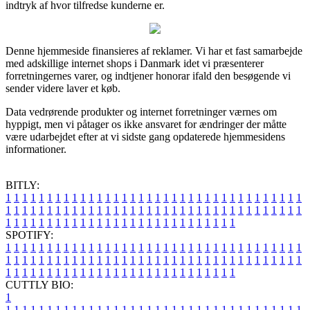
indtryk af hvor tilfredse kunderne er.
Denne hjemmeside finansieres af reklamer. Vi har et fast samarbejde
med adskillige internet shops i Danmark idet vi præsenterer
forretningernes varer, og indtjener honorar ifald den besøgende vi
sender videre laver et køb.
Data vedrørende produkter og internet forretninger værnes om
hyppigt, men vi påtager os ikke ansvaret for ændringer der måtte
være udarbejdet efter at vi sidste gang opdaterede hjemmesidens
informationer.
BITLY:
1
1
1
1
1
1
1
1
1
1
1
1
1
1
1
1
1
1
1
1
1
1
1
1
1
1
1
1
1
1
1
1
1
1
1
1
1
1
1
1
1
1
1
1
1
1
1
1
1
1
1
1
1
1
1
1
1
1
1
1
1
1
1
1
1
1
1
1
1
1
1
1
1
1
1
1
1
1
1
1
1
1
1
1
1
1
1
1
1
1
1
1
1
1
1
1
1
1
1
1
SPOTIFY:
1
1
1
1
1
1
1
1
1
1
1
1
1
1
1
1
1
1
1
1
1
1
1
1
1
1
1
1
1
1
1
1
1
1
1
1
1
1
1
1
1
1
1
1
1
1
1
1
1
1
1
1
1
1
1
1
1
1
1
1
1
1
1
1
1
1
1
1
1
1
1
1
1
1
1
1
1
1
1
1
1
1
1
1
1
1
1
1
1
1
1
1
1
1
1
1
1
1
1
1
CUTTLY BIO:
1
1
1
1
1
1
1
1
1
1
1
1
1
1
1
1
1
1
1
1
1
1
1
1
1
1
1
1
1
1
1
1
1
1
1
1
1