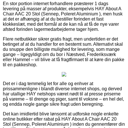
En stor portion internet forhandlere præsterer 1 dags
levering på masser af produkter, eksempelvis HAY About A
Chair AAC 20 Stol (Sennep, Poleret Aluminium ), men husk
at det er afhængig af at du bestiller forinden et fast
klokkeslæt, med det formål at de kan nå at få de nye varer
afsted forinden lagermedarbejderne tager hjem.
Flere netbutikker sikrer gratis fragt, men undertiden er det
betinget af at du handler for en bestemt sum. Alternativt skal
du snuppe den billigste mulighed for levering, som mange
gange – ligegyldigt om du bor i Næstved, Frederiksværk
eller Hammel – vil blive at få fragtfirmaet til at køre din pakke
til en pakkeshop.
Det er i dag temmelig let for alle og enhver at
prissammenligne i blandt diverse internet shops, og derved
har utallige HAY netshops været nødt til at presse priserne
på varerne – til drenge og piger, samt til voksne – en hel del,
og endda nogle gange sikre fragt uden beregning.
Det kan imidlertid blive lønsomt at udforske nogle enkelte
online butikker efter rabat på HAY About A Chair AAC 20
Stol (Sennep, Poleret Aluminium ) inden du gennemfører din