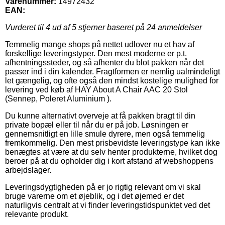
Varenummer:
14972432
EAN:
Vurderet til
4
ud af 5 stjerner baseret på
24
anmeldelser
Temmelig mange shops på nettet udlover nu et hav af
forskellige leveringstyper. Den mest moderne er p.t.
afhentningssteder, og så afhenter du blot pakken når det
passer ind i din kalender. Fragtformen er nemlig ualmindeligt
let gængelig, og ofte også den mindst kostelige mulighed for
levering ved køb af HAY About A Chair AAC 20 Stol
(Sennep, Poleret Aluminium ).
Du kunne alternativt overveje at få pakken bragt til din
private bopæl eller til når du er på job. Løsningen er
gennemsnitligt en lille smule dyrere, men også temmelig
fremkommelig. Den mest prisbevidste leveringstype kan ikke
benægtes at være at du selv henter produkterne, hvilket dog
beroer på at du opholder dig i kort afstand af webshoppens
arbejdslager.
Leveringsdygtigheden på er jo rigtig relevant om vi skal
bruge varerne om et øjeblik, og i det øjemed er det
naturligvis centralt at vi finder leveringstidspunktet ved det
relevante produkt.