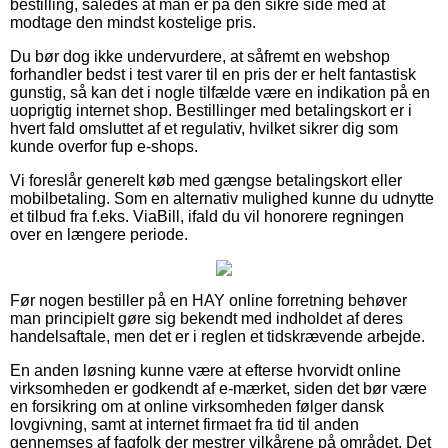
bestilling, således at man er på den sikre side med at
modtage den mindst kostelige pris.
Du bør dog ikke undervurdere, at såfremt en webshop
forhandler bedst i test varer til en pris der er helt fantastisk
gunstig, så kan det i nogle tilfælde være en indikation på en
uoprigtig internet shop. Bestillinger med betalingskort er i
hvert fald omsluttet af et regulativ, hvilket sikrer dig som
kunde overfor fup e-shops.
Vi foreslår generelt køb med gængse betalingskort eller
mobilbetaling. Som en alternativ mulighed kunne du udnytte
et tilbud fra f.eks. ViaBill, ifald du vil honorere regningen
over en længere periode.
Før nogen bestiller på en HAY online forretning behøver
man principielt gøre sig bekendt med indholdet af deres
handelsaftale, men det er i reglen et tidskrævende arbejde.
En anden løsning kunne være at efterse hvorvidt online
virksomheden er godkendt af e-mærket, siden det bør være
en forsikring om at online virksomheden følger dansk
lovgivning, samt at internet firmaet fra tid til anden
gennemses af fagfolk der mestrer vilkårene på området. Det