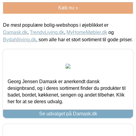
Køb nu »
De mest populære bolig-webshops i øjeblikket er
Damask.dk
,
TrendyLiving.dk
,
MyHomeMøbler.dk
og
Bydahlliving.dk
, som alle har et stort sortiment til gode priser.
Georg Jensen Damask er anerkendt dansk
designbrand, og i deres sortiment finder du produkter til
badet, bordet, køkkenet, sengen og andet tilbehør. Klik
her for at se deres udvalg.
Se udvalget på Damask.dk