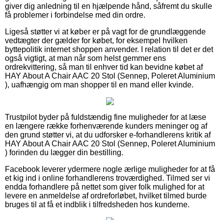
giver dig anledning til en hjælpende hånd, såfremt du skulle
få problemer i forbindelse med din ordre.
Ligeså støtter vi at køber er på vagt for de grundlæggende
vedtægter der gælder for købet, for eksempel hvilken
byttepolitik internet shoppen anvender. I relation til det er det
også vigtigt, at man når som helst gemmer ens
ordrekvittering, så man til enhver tid kan bevidne købet af
HAY About A Chair AAC 20 Stol (Sennep, Poleret Aluminium
), uafhængig om man shopper til en mand eller kvinde.
Trustpilot byder på fuldstændig fine muligheder for at læse
en længere række forhenværende kunders meninger og af
den grund støtter vi, at du udforsker e-forhandlerens kritik af
HAY About A Chair AAC 20 Stol (Sennep, Poleret Aluminium
) forinden du lægger din bestilling.
Facebook leverer ydermere nogle ærlige muligheder for at få
et kig ind i online forhandlerens troværdighed. Tilmed ser vi
endda forhandlere på nettet som giver folk mulighed for at
levere en anmeldelse af ordreforløbet, hvilket tilmed burde
bruges til at få et indblik i tilfredsheden hos kunderne.