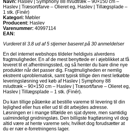
Navn:
Haslev | Symphony 88 m/udtræk – 90×150 cm –
Haslev | Træsort/farve – Olieret eg, Haslev | Tillægsplade –
1 stk. (Finér)
Kategori:
Møbler
Producent:
Haslev
Varenummer:
40997114
EAN:
Vurderet til
3.8
ud af 5 stjerner baseret på
30
anmeldelser
En del internet webshops tildeler heldigvis alverdens
fragtmuligheder. En af de mest benyttede er i øjeblikket at få
leveret til et afhentningssted, og så henter du bare dine nye
produkter når det passer dig. Fragtmuligheden er nemlig
ekstremt uproblematisk, samt typisk tillige den mest letkøbte
leveringsløsning ved køb af Haslev | Symphony 88
m/udtræk – 90×150 cm – Haslev | Træsort/farve – Olieret eg,
Haslev | Tillægsplade – 1 stk. (Finér).
Du kan tillige påtænke at bestille varerne til levering til din
lejlighed eller hus eller ud til dit arbejdes adresse.
Løsningen er i mange tilfælde en sjat dyrere, men samtidig
ualmindeligt gnidningsløs. Den billigste fragtløsning vil dog
altid være at hente varerne selv, hvilket dog forudsætter at
du er nær e-forretningens lager.