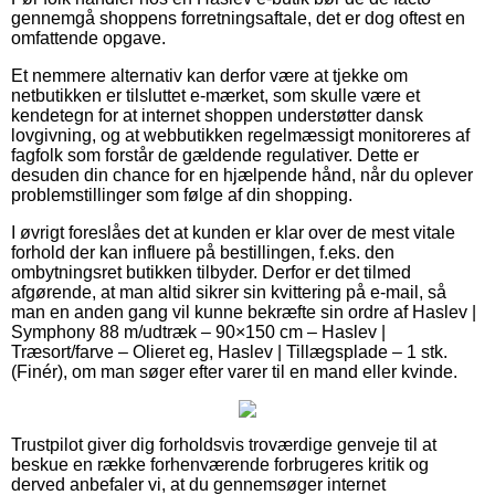
gennemgå shoppens forretningsaftale, det er dog oftest en
omfattende opgave.
Et nemmere alternativ kan derfor være at tjekke om
netbutikken er tilsluttet e-mærket, som skulle være et
kendetegn for at internet shoppen understøtter dansk
lovgivning, og at webbutikken regelmæssigt monitoreres af
fagfolk som forstår de gældende regulativer. Dette er
desuden din chance for en hjælpende hånd, når du oplever
problemstillinger som følge af din shopping.
I øvrigt foreslåes det at kunden er klar over de mest vitale
forhold der kan influere på bestillingen, f.eks. den
ombytningsret butikken tilbyder. Derfor er det tilmed
afgørende, at man altid sikrer sin kvittering på e-mail, så
man en anden gang vil kunne bekræfte sin ordre af Haslev |
Symphony 88 m/udtræk – 90×150 cm – Haslev |
Træsort/farve – Olieret eg, Haslev | Tillægsplade – 1 stk.
(Finér), om man søger efter varer til en mand eller kvinde.
Trustpilot giver dig forholdsvis troværdige genveje til at
beskue en række forhenværende forbrugeres kritik og
derved anbefaler vi, at du gennemsøger internet