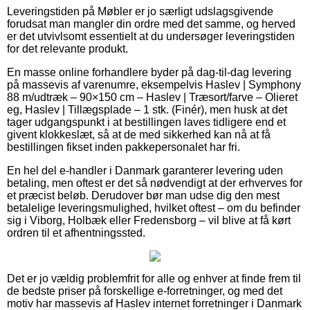
Leveringstiden på Møbler er jo særligt udslagsgivende
forudsat man mangler din ordre med det samme, og herved
er det utvivlsomt essentielt at du undersøger leveringstiden
for det relevante produkt.
En masse online forhandlere byder på dag-til-dag levering
på massevis af varenumre, eksempelvis Haslev | Symphony
88 m/udtræk – 90×150 cm – Haslev | Træsort/farve – Olieret
eg, Haslev | Tillægsplade – 1 stk. (Finér), men husk at det
tager udgangspunkt i at bestillingen laves tidligere end et
givent klokkeslæt, så at de med sikkerhed kan nå at få
bestillingen fikset inden pakkepersonalet har fri.
En hel del e-handler i Danmark garanterer levering uden
betaling, men oftest er det så nødvendigt at der erhverves for
et præcist beløb. Derudover bør man udse dig den mest
betalelige leveringsmulighed, hvilket oftest – om du befinder
sig i Viborg, Holbæk eller Fredensborg – vil blive at få kørt
ordren til et afhentningssted.
Det er jo vældig problemfrit for alle og enhver at finde frem til
de bedste priser på forskellige e-forretninger, og med det
motiv har massevis af Haslev internet forretninger i Danmark