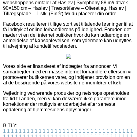
webshoppens omtaler af Haslev | Symphony 88 m/udtræk –
90×150 cm – Haslev | Træsort/farve – Olieret eg, Haslev |
Tillægsplade – 1 stk. (Finér) før du placerer din ordre.
Facebook resulterer i tillige stort set tiltalende løsninger til at
få indtryk af online forhandlerens pålidelighed. Foruden det
møder vi en del internet butikker hvor du kan udfærdige en
anmeldelse af købsoplevelsen, som ydermere kan udnyttes
til afvejning af kundetilfredsheden.
Vores side er finansieret af indtægter fra annoncer. Vi
samarbejder med en masse internet forhandlere eftersom vi
promoverer butikkernes varer, og indtjener provision om en
af de besøgende på vores website gennemfører et køb.
Vejledning vedrørende produkter og netshops opretholdes
fra tid til anden, men vi kan desværre ikke garantere imod
korrektioner der muligvis er udarbejdet efter seneste
opdatering af hjemmesidens oplysninger.
BITLY:
1
1
1
1
1
1
1
1
1
1
1
1
1
1
1
1
1
1
1
1
1
1
1
1
1
1
1
1
1
1
1
1
1
1
1
1
1
1
1
1
1
1
1
1
1
1
1
1
1
1
1
1
1
1
1
1
1
1
1
1
1
1
1
1
1
1