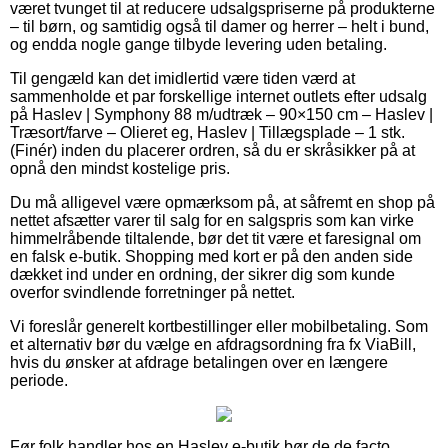
været tvunget til at reducere udsalgspriserne på produkterne
– til børn, og samtidig også til damer og herrer – helt i bund,
og endda nogle gange tilbyde levering uden betaling.
Til gengæld kan det imidlertid være tiden værd at
sammenholde et par forskellige internet outlets efter udsalg
på Haslev | Symphony 88 m/udtræk – 90×150 cm – Haslev |
Træsort/farve – Olieret eg, Haslev | Tillægsplade – 1 stk.
(Finér) inden du placerer ordren, så du er skråsikker på at
opnå den mindst kostelige pris.
Du må alligevel være opmærksom på, at såfremt en shop på
nettet afsætter varer til salg for en salgspris som kan virke
himmelråbende tiltalende, bør det tit være et faresignal om
en falsk e-butik. Shopping med kort er på den anden side
dækket ind under en ordning, der sikrer dig som kunde
overfor svindlende forretninger på nettet.
Vi foreslår generelt kortbestillinger eller mobilbetaling. Som
et alternativ bør du vælge en afdragsordning fra fx ViaBill,
hvis du ønsker at afdrage betalingen over en længere
periode.
Før folk handler hos en Haslev e-butik bør de de facto