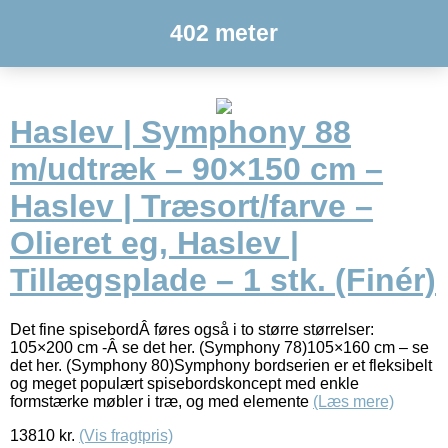
402 meter
Haslev | Symphony 88
m/udtræk – 90×150 cm –
Haslev | Træsort/farve –
Olieret eg, Haslev |
Tillægsplade – 1 stk. (Finér)
Det fine spisebordÂ føres også i to større størrelser:
105×200 cm -Â se det her. (Symphony 78)105×160 cm – se
det her. (Symphony 80)Symphony bordserien er et fleksibelt
og meget populært spisebordskoncept med enkle
formstærke møbler i træ, og med elemente
(Læs mere)
13810
kr.
(Vis fragtpris)