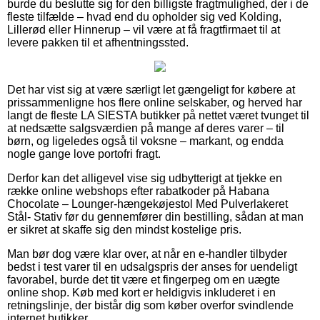
burde du beslutte sig for den billigste fragtmulighed, der i de
fleste tilfælde – hvad end du opholder sig ved Kolding,
Lillerød eller Hinnerup – vil være at få fragtfirmaet til at
levere pakken til et afhentningssted.
Det har vist sig at være særligt let gængeligt for købere at
prissammenligne hos flere online selskaber, og herved har
langt de fleste LA SIESTA butikker på nettet været tvunget til
at nedsætte salgsværdien på mange af deres varer – til
børn, og ligeledes også til voksne – markant, og endda
nogle gange love portofri fragt.
Derfor kan det alligevel vise sig udbytterigt at tjekke en
række online webshops efter rabatkoder på Habana
Chocolate – Lounger-hængekøjestol Med Pulverlakeret
Stål- Stativ før du gennemfører din bestilling, sådan at man
er sikret at skaffe sig den mindst kostelige pris.
Man bør dog være klar over, at når en e-handler tilbyder
bedst i test varer til en udsalgspris der anses for uendeligt
favorabel, burde det tit være et fingerpeg om en uægte
online shop. Køb med kort er heldigvis inkluderet i en
retningslinje, der bistår dig som køber overfor svindlende
internet butikker.