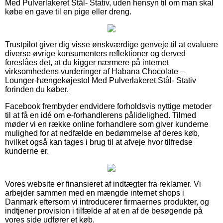
Med Pulverlakeret Stål- Stativ, uden hensyn til om man skal
købe en gave til en pige eller dreng.
Trustpilot giver dig visse ønskværdige genveje til at evaluere
diverse øvrige konsumenters reflektioner og derved
foreslåes det, at du kigger nærmere på internet
virksomhedens vurderinger af Habana Chocolate –
Lounger-hængekøjestol Med Pulverlakeret Stål- Stativ
forinden du køber.
Facebook frembyder endvidere forholdsvis nyttige metoder
til at få en idé om e-forhandlerens pålidelighed. Tilmed
møder vi en række online forhandlere som giver kunderne
mulighed for at nedfælde en bedømmelse af deres køb,
hvilket også kan tages i brug til at afveje hvor tilfredse
kunderne er.
Vores website er finansieret af indtægter fra reklamer. Vi
arbejder sammen med en mængde internet shops i
Danmark eftersom vi introducerer firmaernes produkter, og
indtjener provision i tilfælde af at en af de besøgende på
vores side udfører et køb.