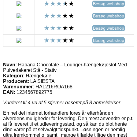
Besøg webshop
Besøg webshop
Besøg webshop
Besøg webshop
Navn:
Habana Chocolate – Lounger-hængekøjestol Med
Pulverlakeret Stål- Stativ
Kategori:
Hængekøje
Producent:
LA SIESTA
Varenummer:
HAL216ROA168
EAN:
1234567892775
Vurderet til
4
ud af 5 stjerner baseret på
8
anmeldelser
En hel del internet forhandlere foreslår efterhånden
alverdens muligheder for levering. Den mest anvendte er p.t.
at få leveret til et udleveringssted, og så kan du blot hente
dine varer på et selvvalgt tidspunkt. Løsningen er nemlig
ultra fremkommelig, samt i mange tilfælde tillige den mest