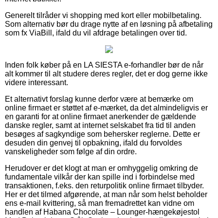
Generelt tilråder vi shopping med kort eller mobilbetaling.
Som alternativ bør du drage nytte af en løsning på afbetaling
som fx ViaBill, ifald du vil afdrage betalingen over tid.
Inden folk køber på en LA SIESTA e-forhandler bør de når
alt kommer til alt studere deres regler, det er dog gerne ikke
videre interessant.
Et alternativt forslag kunne derfor være at bemærke om
online firmaet er støttet af e-mærket, da det almindeligvis er
en garanti for at online firmaet anerkender de gældende
danske regler, samt at internet selskabet fra tid til anden
besøges af sagkyndige som behersker reglerne. Dette er
desuden din genvej til opbakning, ifald du forvoldes
vanskeligheder som følge af din ordre.
Herudover er det klogt at man er omhyggelig omkring de
fundamentale vilkår der kan spille ind i forbindelse med
transaktionen, f.eks. den returpolitik online firmaet tilbyder.
Her er det tilmed afgørende, at man når som helst beholder
ens e-mail kvittering, så man fremadrettet kan vidne om
handlen af Habana Chocolate – Lounger-hængekøjestol