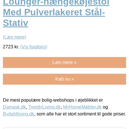
Lounger-hængekøjestol
Med Pulverlakeret Stål-
Stativ
(Læs mere)
2723
kr.
(Vis fragtpris)
Læs mere »
Køb nu »
De mest populære bolig-webshops i øjeblikket er
Damask.dk
,
TrendyLiving.dk
,
MyHomeMøbler.dk
og
Bydahlliving.dk
, som alle har et stort sortiment til gode priser.