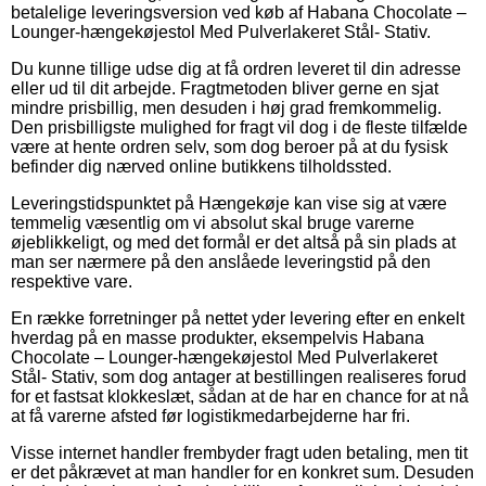
betalelige leveringsversion ved køb af Habana Chocolate –
Lounger-hængekøjestol Med Pulverlakeret Stål- Stativ.
Du kunne tillige udse dig at få ordren leveret til din adresse
eller ud til dit arbejde. Fragtmetoden bliver gerne en sjat
mindre prisbillig, men desuden i høj grad fremkommelig.
Den prisbilligste mulighed for fragt vil dog i de fleste tilfælde
være at hente ordren selv, som dog beroer på at du fysisk
befinder dig nærved online butikkens tilholdssted.
Leveringstidspunktet på Hængekøje kan vise sig at være
temmelig væsentlig om vi absolut skal bruge varerne
øjeblikkeligt, og med det formål er det altså på sin plads at
man ser nærmere på den anslåede leveringstid på den
respektive vare.
En række forretninger på nettet yder levering efter en enkelt
hverdag på en masse produkter, eksempelvis Habana
Chocolate – Lounger-hængekøjestol Med Pulverlakeret
Stål- Stativ, som dog antager at bestillingen realiseres forud
for et fastsat klokkeslæt, sådan at de har en chance for at nå
at få varerne afsted før logistikmedarbejderne har fri.
Visse internet handler frembyder fragt uden betaling, men tit
er det påkrævet at man handler for en konkret sum. Desuden