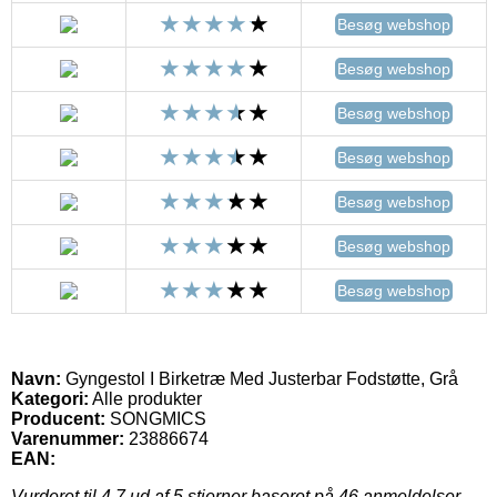
Besøg webshop
Besøg webshop
Besøg webshop
Besøg webshop
Besøg webshop
Besøg webshop
Besøg webshop
Navn:
Gyngestol I Birketræ Med Justerbar Fodstøtte, Grå
Kategori:
Alle produkter
Producent:
SONGMICS
Varenummer:
23886674
EAN:
Vurderet til
4.7
ud af 5 stjerner baseret på
46
anmeldelser