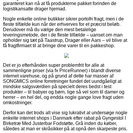
garanteret kan nå at få produkterne pakket forinden de
logistikansatte drager hjemad.
Nogle enkelte online butikker sikrer portofri fragt, men i de
fleste tilfælde kun når der erhverves for et præcist beløb.
Derudover må du vælge den mest betalelige
leveringsmetode, der i de fleste tilfælde – uanset om man
opholder sig tæt på Taastrup, Dragør eller Aars – vil blive at
få fragtfirmaet til at bringe dine varer til en pakkeshop.
Det er jo efterhånden super problemfrit for alle at
sammenligne priser (via fx PriceRunner) i blandt diverse
internet varehuse, og på grund af dette har masser af
SONGMICS online forretninger fundet det uundgåeligt at
mindske salgsværdien på specielt deres bedst i test
produkter – til babyer og børn, lige så vel som til damer og
herrer – en hel del, og endda nogle gange love fragt uden
omkostninger.
Derfor kan det trods alt vise sig lukrativt at undersøge nogle
enkelte internet shops i Danmark efter rabat på Gyngestol I
Birketræ Med Justerbar Fodstøtte, Grå inden du køber,
således at man er skråsikker på at opnå den skarpeste pris.