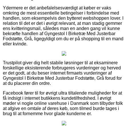
Ydermere er det anbefalelsesværdigt at køber er vaks
omkring de mest essentielle betingelser i forbindelse med
handlen, som eksempelvis den bytteret webshoppen lover. I
relation til det er det i øvrigt relevant, at man stadig gemmer
ens kvitteringsmail, således man en anden gang vil kunne
bekræfte handlen af Gyngestol I Birketræ Med Justerbar
Fodstøtte, Grå, ligegyldigt om du er på shopping til en mand
eller kvinde.
Trustpilot giver dig helt stabile løsninger til at eksaminere
forskellige eksisterende forbrugeres vurderinger og herved
er det godt, at du beser internet firmaets vurderinger af
Gyngestol I Birketræ Med Justerbar Fodstøtte, Grå forud for
at du placerer din ordre.
Facebook fører til for øvrigt ultra tiltalende muligheder for at
få indsigt i internet butikkens kundetilfredshed. I øvrigt
møder vi nogle online varehuse i Danmark som tilbyder folk
at afgive en omtale af deres køb, som tilmed burde tages i
brug til at fornemme hvor glade kunderne er.