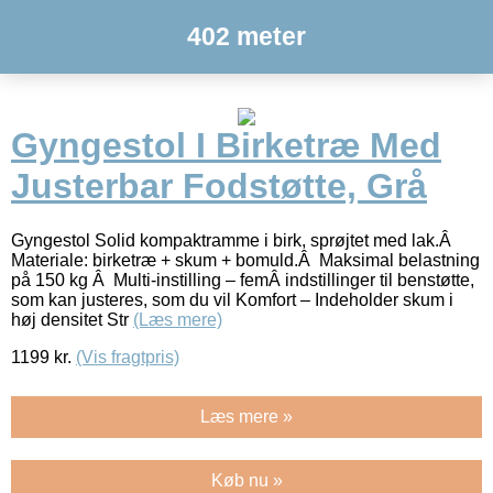
402 meter
Gyngestol I Birketræ Med
Justerbar Fodstøtte, Grå
Gyngestol Solid kompaktramme i birk, sprøjtet med lak.Â
Materiale: birketræ + skum + bomuld.Â Maksimal belastning
på 150 kg Â Multi-instilling – femÂ indstillinger til benstøtte,
som kan justeres, som du vil Komfort – Indeholder skum i
høj densitet Str
(Læs mere)
1199
kr.
(Vis fragtpris)
Læs mere »
Køb nu »