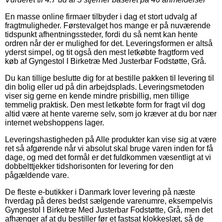
En masse online firmaer tilbyder i dag et stort udvalg af
fragtmuligheder. Førstevalget hos mange er på nuværende
tidspunkt afhentningssteder, fordi du så nemt kan hente
ordren når der er mulighed for det. Leveringsformen er altså
yderst simpel, og tit også den mest letkøbte fragtform ved
køb af Gyngestol I Birketræ Med Justerbar Fodstøtte, Grå.
Du kan tillige beslutte dig for at bestille pakken til levering til
din bolig eller ud på din arbejdsplads. Leveringsmetoden
viser sig gerne en kende mindre prisbillig, men tillige
temmelig praktisk. Den mest letkøbte form for fragt vil dog
altid være at hente varerne selv, som jo kræver at du bor nær
internet webshoppens lager.
Leveringshastigheden på Alle produkter kan vise sig at være
ret så afgørende når vi absolut skal bruge varen inden for få
dage, og med det formål er det fuldkommen væsentligt at vi
dobbelttjekker tidshorisonten for levering for den
pågældende vare.
De fleste e-butikker i Danmark lover levering på næste
hverdag på deres bedst sælgende varenumre, eksempelvis
Gyngestol I Birketræ Med Justerbar Fodstøtte, Grå, men det
afhænger af at du bestiller før et fastsat klokkeslæt, så de