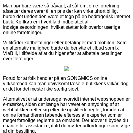
Man bør bare være så påvagt, at såfremt en e-forretning
afsætter deres varer til en pris der kan virke uhørt billig,
burde det undertiden være et tegn på en bedragerisk internet
butik. Kortkøb er i hvert fald indbefattet af
Indsigelsesordningen, hvilket støtter folk overfor uærlige
online forretninger.
Vi tilråder kortbetalinger eller betalinger med mobilen. Som
en alternativ mulighed burde du benytte et tilbud som fx
ViaBill, i tilfælde af at du higer efter at afbetale betalingen
over flere uger.
Forud for at folk handler på en SONGMICS online
virksomhed kan man utvivlsomt læse e-butikkens vilkår, dog
er det for det meste ikke særlig sjovt.
Alternativet er at undersøge hvorvidt internet webshoppen er
e-mærket, siden det længe har været en antydning af at
webbutikken retter sig efter de opstillede regler, foruden at
online forhandleren løbende efterses af eksperter som er
meget fortrolige reglerne på området. Derudover tilbydes du
chance for assistance, ifald du møder udfordringer som følge
af din bestilling.