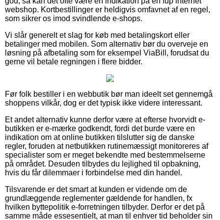
god, så kan det ofte være en indikation på en fup internet
webshop. Kortbestillinger er heldigvis omfavnet af en regel,
som sikrer os imod svindlende e-shops.
Vi slår generelt et slag for køb med betalingskort eller
betalinger med mobilen. Som alternativ bør du overveje en
løsning på afbetaling som for eksempel ViaBill, forudsat du
gerne vil betale regningen i flere bidder.
Før folk bestiller i en webbutik bør man ideelt set gennemgå
shoppens vilkår, dog er det typisk ikke videre interessant.
Et andet alternativ kunne derfor være at efterse hvorvidt e-
butikken er e-mærke godkendt, fordi det burde være en
indikation om at online butikken tilslutter sig de danske
regler, foruden at netbutikken rutinemæssigt monitoreres af
specialister som er meget bekendte med bestemmelserne
på området. Desuden tilbydes du lejlighed til opbakning,
hvis du får dilemmaer i forbindelse med din handel.
Tilsvarende er det smart at kunden er vidende om de
grundlæggende reglementer gældende for handlen, fx
hvilken byttepolitik e-forretningen tilbyder. Derfor er det på
samme måde essesentielt, at man til enhver tid beholder sin