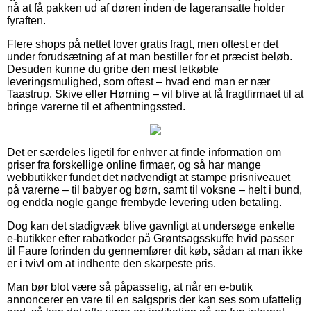
nå at få pakken ud af døren inden de lageransatte holder
fyraften.
Flere shops på nettet lover gratis fragt, men oftest er det
under forudsætning af at man bestiller for et præcist beløb.
Desuden kunne du gribe den mest letkøbte
leveringsmulighed, som oftest – hvad end man er nær
Taastrup, Skive eller Hørning – vil blive at få fragtfirmaet til at
bringe varerne til et afhentningssted.
Det er særdeles ligetil for enhver at finde information om
priser fra forskellige online firmaer, og så har mange
webbutikker fundet det nødvendigt at stampe prisniveauet
på varerne – til babyer og børn, samt til voksne – helt i bund,
og endda nogle gange frembyde levering uden betaling.
Dog kan det stadigvæk blive gavnligt at undersøge enkelte
e-butikker efter rabatkoder på Grøntsagsskuffe hvid passer
til Faure forinden du gennemfører dit køb, sådan at man ikke
er i tvivl om at indhente den skarpeste pris.
Man bør blot være så påpasselig, at når en e-butik
annoncerer en vare til en salgspris der kan ses som ufattelig