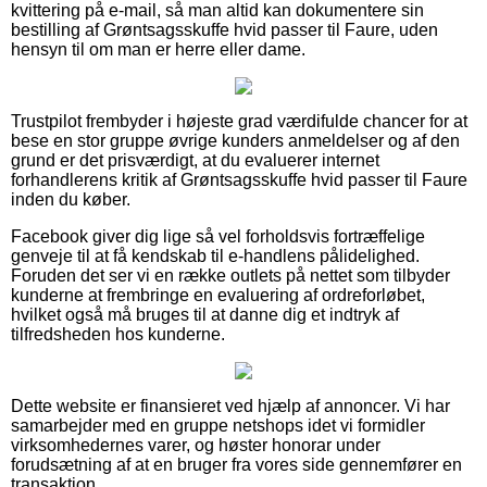
kvittering på e-mail, så man altid kan dokumentere sin
bestilling af Grøntsagsskuffe hvid passer til Faure, uden
hensyn til om man er herre eller dame.
Trustpilot frembyder i højeste grad værdifulde chancer for at
bese en stor gruppe øvrige kunders anmeldelser og af den
grund er det prisværdigt, at du evaluerer internet
forhandlerens kritik af Grøntsagsskuffe hvid passer til Faure
inden du køber.
Facebook giver dig lige så vel forholdsvis fortræffelige
genveje til at få kendskab til e-handlens pålidelighed.
Foruden det ser vi en række outlets på nettet som tilbyder
kunderne at frembringe en evaluering af ordreforløbet,
hvilket også må bruges til at danne dig et indtryk af
tilfredsheden hos kunderne.
Dette website er finansieret ved hjælp af annoncer. Vi har
samarbejder med en gruppe netshops idet vi formidler
virksomhedernes varer, og høster honorar under
forudsætning af at en bruger fra vores side gennemfører en
transaktion.