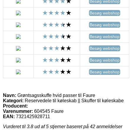
Besøg webshop
Besøg webshop
Besøg webshop
Besøg webshop
Besøg webshop
Besøg webshop
Besøg webshop
Navn:
Grøntsagsskuffe hvid passer til Faure
Kategori:
Reservedele til køleskab || Skuffer til køleskabe
Producent:
Varenummer:
604545 Faure
EAN:
7321425928711
Vurderet til
3.8
ud af 5 stjerner baseret på
42
anmeldelser