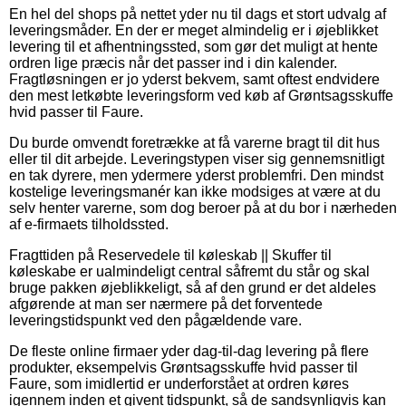
En hel del shops på nettet yder nu til dags et stort udvalg af
leveringsmåder. En der er meget almindelig er i øjeblikket
levering til et afhentningssted, som gør det muligt at hente
ordren lige præcis når det passer ind i din kalender.
Fragtløsningen er jo yderst bekvem, samt oftest endvidere
den mest letkøbte leveringsform ved køb af Grøntsagsskuffe
hvid passer til Faure.
Du burde omvendt foretrække at få varerne bragt til dit hus
eller til dit arbejde. Leveringstypen viser sig gennemsnitligt
en tak dyrere, men ydermere yderst problemfri. Den mindst
kostelige leveringsmanér kan ikke modsiges at være at du
selv henter varerne, som dog beroer på at du bor i nærheden
af e-firmaets tilholdssted.
Fragttiden på Reservedele til køleskab || Skuffer til
køleskabe er ualmindeligt central såfremt du står og skal
bruge pakken øjeblikkeligt, så af den grund er det aldeles
afgørende at man ser nærmere på det forventede
leveringstidspunkt ved den pågældende vare.
De fleste online firmaer yder dag-til-dag levering på flere
produkter, eksempelvis Grøntsagsskuffe hvid passer til
Faure, som imidlertid er underforstået at ordren køres
igennem inden et givent tidspunkt, så de sandsynligvis kan