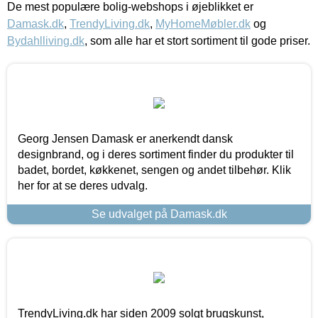
De mest populære bolig-webshops i øjeblikket er
Damask.dk
,
TrendyLiving.dk
,
MyHomeMøbler.dk
og
Bydahlliving.dk
, som alle har et stort sortiment til gode priser.
Georg Jensen Damask er anerkendt dansk
designbrand, og i deres sortiment finder du produkter til
badet, bordet, køkkenet, sengen og andet tilbehør. Klik
her for at se deres udvalg.
Se udvalget på Damask.dk
TrendyLiving.dk har siden 2009 solgt brugskunst,