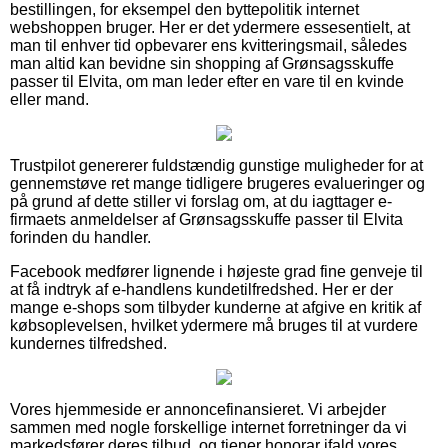
bestillingen, for eksempel den byttepolitik internet
webshoppen bruger. Her er det ydermere essesentielt, at
man til enhver tid opbevarer ens kvitteringsmail, således
man altid kan bevidne sin shopping af Grønsagsskuffe
passer til Elvita, om man leder efter en vare til en kvinde
eller mand.
Trustpilot genererer fuldstændig gunstige muligheder for at
gennemstøve ret mange tidligere brugeres evalueringer og
på grund af dette stiller vi forslag om, at du iagttager e-
firmaets anmeldelser af Grønsagsskuffe passer til Elvita
forinden du handler.
Facebook medfører lignende i højeste grad fine genveje til
at få indtryk af e-handlens kundetilfredshed. Her er der
mange e-shops som tilbyder kunderne at afgive en kritik af
købsoplevelsen, hvilket ydermere må bruges til at vurdere
kundernes tilfredshed.
Vores hjemmeside er annoncefinansieret. Vi arbejder
sammen med nogle forskellige internet forretninger da vi
markedsfører deres tilbud, og tjener honorar ifald vores