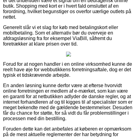
er det undertiden være et signal om en bedragerisk online
butik. Shopping med kort er i hvert fald omsluttet af en
forordning, hvilket begunstiger os overfor uærlige outlets på
nettet.
Generelt slår vi et slag for køb med betalingskort eller
mobilbetaling. Som et alternativ bør du overveje en
afdragsløsning fra for eksempel ViaBill, såfremt du
foretrækker at klare prisen over tid.
Forud for at nogen handler i en online virksomhed kunne de
reelt have øje for webbutikkens forretningsaftale, dog er det
typisk et tidskrævende arbejde.
En anden løsning kunne derfor være at efterse hvorvidt
online forretningen er medlem af e-mærket, som kan være
en garanti for at netbutikken adlyder de danske regler, og at
internet forhandleren af og til kigges til af specialister som er
meget bekendte med de gældende bestemmelser. Desuden
får du chance for støtte, for så vidt du får problemstillinger i
processen med din bestilling.
Foruden dette kan det anbefales at køberen er opmærksom
på de mest aktuelle reglementer der har betydning for