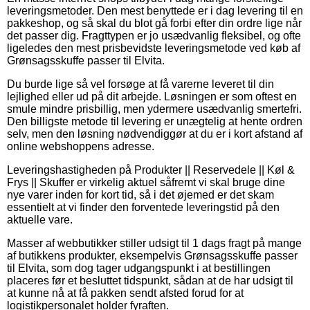
leveringsmetoder. Den mest benyttede er i dag levering til en
pakkeshop, og så skal du blot gå forbi efter din ordre lige når
det passer dig. Fragttypen er jo usædvanlig fleksibel, og ofte
ligeledes den mest prisbevidste leveringsmetode ved køb af
Grønsagsskuffe passer til Elvita.
Du burde lige så vel forsøge at få varerne leveret til din
lejlighed eller ud på dit arbejde. Løsningen er som oftest en
smule mindre prisbillig, men ydermere usædvanlig smertefri.
Den billigste metode til levering er unægtelig at hente ordren
selv, men den løsning nødvendiggør at du er i kort afstand af
online webshoppens adresse.
Leveringshastigheden på Produkter || Reservedele || Køl &
Frys || Skuffer er virkelig aktuel såfremt vi skal bruge dine
nye varer inden for kort tid, så i det øjemed er det skam
essentielt at vi finder den forventede leveringstid på den
aktuelle vare.
Masser af webbutikker stiller udsigt til 1 dags fragt på mange
af butikkens produkter, eksempelvis Grønsagsskuffe passer
til Elvita, som dog tager udgangspunkt i at bestillingen
placeres før et besluttet tidspunkt, sådan at de har udsigt til
at kunne nå at få pakken sendt afsted forud for at
logistikpersonalet holder fyraften.