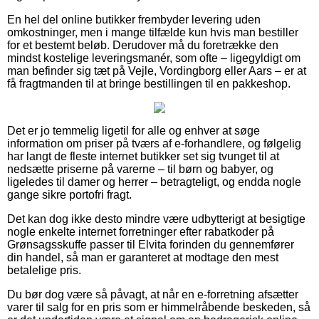
En hel del online butikker frembyder levering uden
omkostninger, men i mange tilfælde kun hvis man bestiller
for et bestemt beløb. Derudover må du foretrække den
mindst kostelige leveringsmanér, som ofte – ligegyldigt om
man befinder sig tæt på Vejle, Vordingborg eller Aars – er at
få fragtmanden til at bringe bestillingen til en pakkeshop.
Det er jo temmelig ligetil for alle og enhver at søge
information om priser på tværs af e-forhandlere, og følgelig
har langt de fleste internet butikker set sig tvunget til at
nedsætte priserne på varerne – til børn og babyer, og
ligeledes til damer og herrer – betragteligt, og endda nogle
gange sikre portofri fragt.
Det kan dog ikke desto mindre være udbytterigt at besigtige
nogle enkelte internet forretninger efter rabatkoder på
Grønsagsskuffe passer til Elvita forinden du gennemfører
din handel, så man er garanteret at modtage den mest
betalelige pris.
Du bør dog være så påvagt, at når en e-forretning afsætter
varer til salg for en pris som er himmelråbende beskeden, så