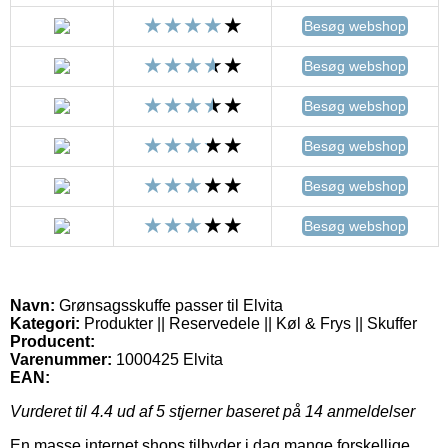
Besøg webshop
Besøg webshop
Besøg webshop
Besøg webshop
Besøg webshop
Besøg webshop
Navn:
Grønsagsskuffe passer til Elvita
Kategori:
Produkter || Reservedele || Køl & Frys || Skuffer
Producent:
Varenummer:
1000425 Elvita
EAN:
Vurderet til
4.4
ud af 5 stjerner baseret på
14
anmeldelser
En masse internet shops tilbyder i dag mange forskellige