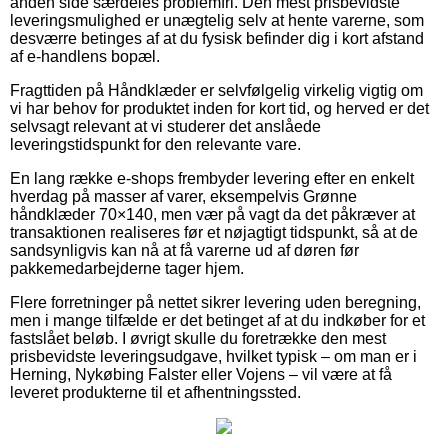
anden side særdeles problemfri. Den mest prisbevidste
leveringsmulighed er unægtelig selv at hente varerne, som
desværre betinges af at du fysisk befinder dig i kort afstand
af e-handlens bopæl.
Fragttiden på Håndklæder er selvfølgelig virkelig vigtig om
vi har behov for produktet inden for kort tid, og herved er det
selvsagt relevant at vi studerer det anslåede
leveringstidspunkt for den relevante vare.
En lang række e-shops frembyder levering efter en enkelt
hverdag på masser af varer, eksempelvis Grønne
håndklæder 70×140, men vær på vagt da det påkræver at
transaktionen realiseres før et nøjagtigt tidspunkt, så at de
sandsynligvis kan nå at få varerne ud af døren før
pakkemedarbejderne tager hjem.
Flere forretninger på nettet sikrer levering uden beregning,
men i mange tilfælde er det betinget af at du indkøber for et
fastslået beløb. I øvrigt skulle du foretrække den mest
prisbevidste leveringsudgave, hvilket typisk – om man er i
Herning, Nykøbing Falster eller Vojens – vil være at få
leveret produkterne til et afhentningssted.