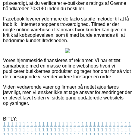
prisværdigt, at du verificerer e-butikkens ratings af Grønne
håndklæder 70×140 inden du bestiller.
Facebook leverer ydermere de facto stabile metoder til at få
indblik i internet shoppens troværdighed. Tilmed er der
nogle online varehuse i Danmark hvor kunder kan give en
kritik af købsoplevelsen, som tilmed burde anvendes til at
bedømme kundetilfredsheden.
Vores hjemmeside finansieres af reklamer. Vi har et tæt
samarbejde med en masse online webshops hvori vi
publicerer butikkernes produkter, og tager honorar for så vidt
den besøgende vi sender videre foretager en ordre.
Viden vedrørende varer og firmaer på nettet ajourføres
jævnligt, men vi ønsker ikke at tage ansvar for ændringer der
er blevet lavet siden vi sidste gang opdaterede websitets
oplysninger.
BITLY:
1
1
1
1
1
1
1
1
1
1
1
1
1
1
1
1
1
1
1
1
1
1
1
1
1
1
1
1
1
1
1
1
1
1
1
1
1
1
1
1
1
1
1
1
1
1
1
1
1
1
1
1
1
1
1
1
1
1
1
1
1
1
1
1
1
1