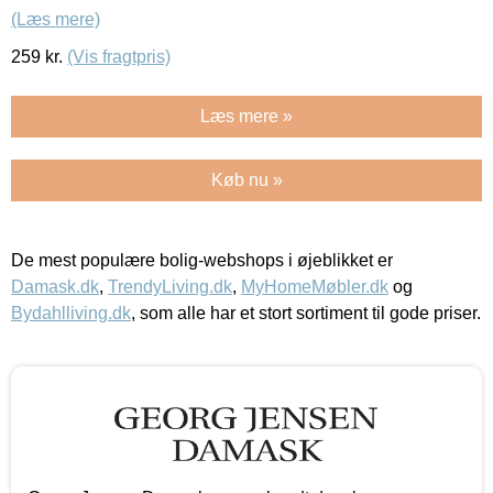
(Læs mere)
259
kr.
(Vis fragtpris)
Læs mere »
Køb nu »
De mest populære bolig-webshops i øjeblikket er
Damask.dk
,
TrendyLiving.dk
,
MyHomeMøbler.dk
og
Bydahlliving.dk
, som alle har et stort sortiment til gode priser.