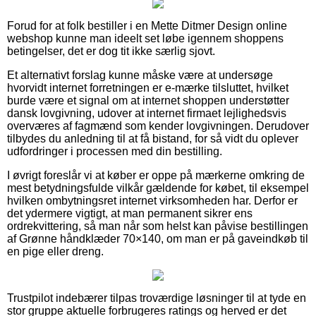
Forud for at folk bestiller i en Mette Ditmer Design online
webshop kunne man ideelt set løbe igennem shoppens
betingelser, det er dog tit ikke særlig sjovt.
Et alternativt forslag kunne måske være at undersøge
hvorvidt internet forretningen er e-mærke tilsluttet, hvilket
burde være et signal om at internet shoppen understøtter
dansk lovgivning, udover at internet firmaet lejlighedsvis
overværes af fagmænd som kender lovgivningen. Derudover
tilbydes du anledning til at få bistand, for så vidt du oplever
udfordringer i processen med din bestilling.
I øvrigt foreslår vi at køber er oppe på mærkerne omkring de
mest betydningsfulde vilkår gældende for købet, til eksempel
hvilken ombytningsret internet virksomheden har. Derfor er
det ydermere vigtigt, at man permanent sikrer ens
ordrekvittering, så man når som helst kan påvise bestillingen
af Grønne håndklæder 70×140, om man er på gaveindkøb til
en pige eller dreng.
Trustpilot indebærer tilpas troværdige løsninger til at tyde en
stor gruppe aktuelle forbrugeres ratings og herved er det