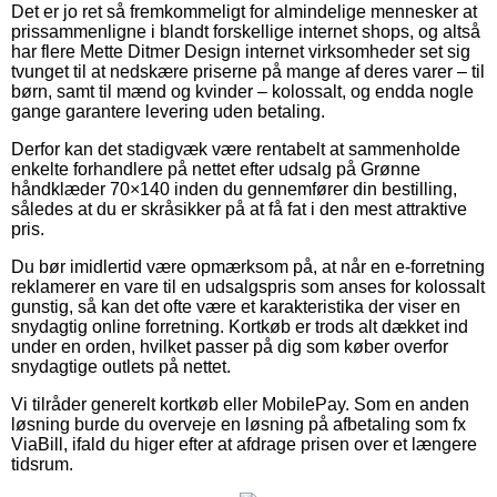
Det er jo ret så fremkommeligt for almindelige mennesker at
prissammenligne i blandt forskellige internet shops, og altså
har flere Mette Ditmer Design internet virksomheder set sig
tvunget til at nedskære priserne på mange af deres varer – til
børn, samt til mænd og kvinder – kolossalt, og endda nogle
gange garantere levering uden betaling.
Derfor kan det stadigvæk være rentabelt at sammenholde
enkelte forhandlere på nettet efter udsalg på Grønne
håndklæder 70×140 inden du gennemfører din bestilling,
således at du er skråsikker på at få fat i den mest attraktive
pris.
Du bør imidlertid være opmærksom på, at når en e-forretning
reklamerer en vare til en udsalgspris som anses for kolossalt
gunstig, så kan det ofte være et karakteristika der viser en
snydagtig online forretning. Kortkøb er trods alt dækket ind
under en orden, hvilket passer på dig som køber overfor
snydagtige outlets på nettet.
Vi tilråder generelt kortkøb eller MobilePay. Som en anden
løsning burde du overveje en løsning på afbetaling som fx
ViaBill, ifald du higer efter at afdrage prisen over et længere
tidsrum.