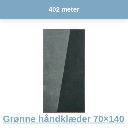
402 meter
Grønne håndklæder 70×140