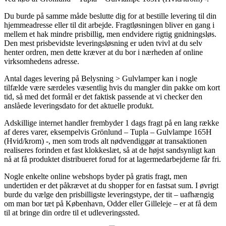
Du burde på samme måde beslutte dig for at bestille levering til din
hjemmeadresse eller til dit arbejde. Fragtløsningen bliver en gang i
mellem et hak mindre prisbillig, men endvidere rigtig gnidningsløs.
Den mest prisbevidste leveringsløsning er uden tvivl at du selv
henter ordren, men dette kræver at du bor i nærheden af online
virksomhedens adresse.
Antal dages levering på Belysning > Gulvlamper kan i nogle
tilfælde være særdeles væsentlig hvis du mangler din pakke om kort
tid, så med det formål er det faktisk passende at vi checker den
anslåede leveringsdato for det aktuelle produkt.
Adskillige internet handler frembyder 1 dags fragt på en lang række
af deres varer, eksempelvis Grönlund – Tupla – Gulvlampe 165H
(Hvid/krom) -, men som trods alt nødvendiggør at transaktionen
realiseres forinden et fast klokkeslæt, så at de højst sandsynligt kan
nå at få produktet distribueret forud for at lagermedarbejderne får fri.
Nogle enkelte online webshops byder på gratis fragt, men
undertiden er det påkrævet at du shopper for en fastsat sum. I øvrigt
burde du vælge den prisbilligste leveringstype, der tit – uafhængig
om man bor tæt på København, Odder eller Gilleleje – er at få dem
til at bringe din ordre til et udleveringssted.