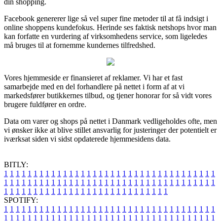
din shopping.
Facebook genererer lige så vel super fine metoder til at få indsigt i
online shoppens kundefokus. Herinde ses faktisk netshops hvor man
kan forfatte en vurdering af virksomhedens service, som ligeledes
må bruges til at fornemme kundernes tilfredshed.
Vores hjemmeside er finansieret af reklamer. Vi har et fast
samarbejde med en del forhandlere på nettet i form af at vi
markedsfører butikkernes tilbud, og tjener honorar for så vidt vores
brugere fuldfører en ordre.
Data om varer og shops på nettet i Danmark vedligeholdes ofte, men
vi ønsker ikke at blive stillet ansvarlig for justeringer der potentielt er
iværksat siden vi sidst opdaterede hjemmesidens data.
BITLY:
1
1
1
1
1
1
1
1
1
1
1
1
1
1
1
1
1
1
1
1
1
1
1
1
1
1
1
1
1
1
1
1
1
1
1
1
1
1
1
1
1
1
1
1
1
1
1
1
1
1
1
1
1
1
1
1
1
1
1
1
1
1
1
1
1
1
1
1
1
1
1
1
1
1
1
1
1
1
1
1
1
1
1
1
1
1
1
1
1
1
1
1
1
1
1
1
1
1
1
1
SPOTIFY:
1
1
1
1
1
1
1
1
1
1
1
1
1
1
1
1
1
1
1
1
1
1
1
1
1
1
1
1
1
1
1
1
1
1
1
1
1
1
1
1
1
1
1
1
1
1
1
1
1
1
1
1
1
1
1
1
1
1
1
1
1
1
1
1
1
1
1
1
1
1
1
1