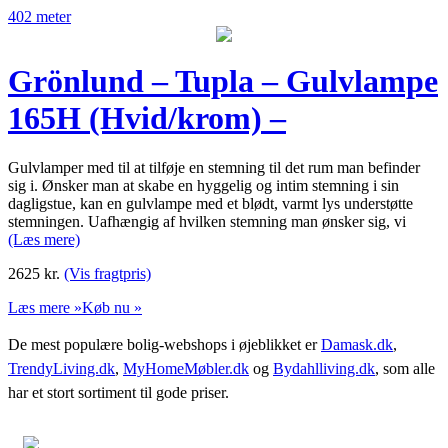
402 meter
Grönlund – Tupla – Gulvlampe
165H (Hvid/krom) –
Gulvlamper med til at tilføje en stemning til det rum man befinder
sig i. Ønsker man at skabe en hyggelig og intim stemning i sin
dagligstue, kan en gulvlampe med et blødt, varmt lys understøtte
stemningen. Uafhængig af hvilken stemning man ønsker sig, vi
(Læs mere)
2625
kr.
(Vis fragtpris)
Læs mere »
Køb nu »
De mest populære bolig-webshops i øjeblikket er
Damask.dk
,
TrendyLiving.dk
,
MyHomeMøbler.dk
og
Bydahlliving.dk
, som alle
har et stort sortiment til gode priser.