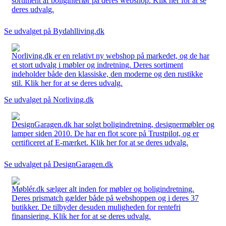
sortiment af boliginteriør på deres webshop. Klik her for at se
deres udvalg.
Se udvalget på Bydahlliving.dk
Norliving.dk er en relativt ny webshop på markedet, og de har
et stort udvalg i møbler og indretning. Deres sortiment
indeholder både den klassiske, den moderne og den rustikke
stil. Klik her for at se deres udvalg.
Se udvalget på Norliving.dk
DesignGaragen.dk har solgt boligindretning, designermøbler og
lamper siden 2010. De har en flot score på Trustpilot, og er
certificeret af E-mærket. Klik her for at se deres udvalg.
Se udvalget på DesignGaragen.dk
Møblér.dk sælger alt inden for møbler og boligindretning.
Deres prismatch gælder både på webshoppen og i deres 37
butikker. De tilbyder desuden muligheden for rentefri
finansiering. Klik her for at se deres udvalg.