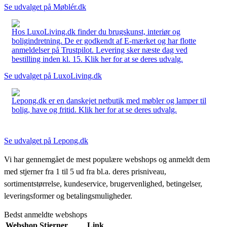
Se udvalget på Møblér.dk
Hos LuxoLiving.dk finder du brugskunst, interiør og
boligindretning. De er godkendt af E-mærket og har flotte
anmeldelser på Trustpilot. Levering sker næste dag ved
bestilling inden kl. 15. Klik her for at se deres udvalg.
Se udvalget på LuxoLiving.dk
Lepong.dk er en danskejet netbutik med møbler og lamper til
bolig, have og fritid. Klik her for at se deres udvalg.
Se udvalget på Lepong.dk
Vi har gennemgået de mest populære webshops og anmeldt dem
med stjerner fra 1 til 5 ud fra bl.a. deres prisniveau,
sortimentstørrelse, kundeservice, brugervenlighed, betingelser,
leveringsformer og betalingsmuligheder.
Bedst anmeldte webshops
Webshop
Stjerner
Link