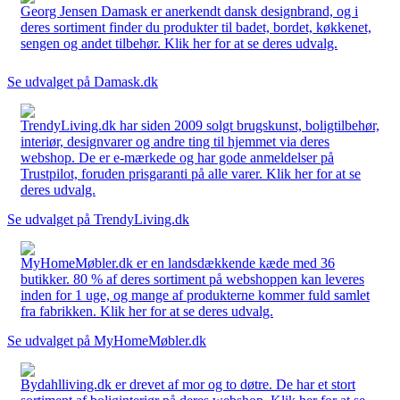
Georg Jensen Damask er anerkendt dansk designbrand, og i
deres sortiment finder du produkter til badet, bordet, køkkenet,
sengen og andet tilbehør. Klik her for at se deres udvalg.
Se udvalget på Damask.dk
TrendyLiving.dk har siden 2009 solgt brugskunst, boligtilbehør,
interiør, designvarer og andre ting til hjemmet via deres
webshop. De er e-mærkede og har gode anmeldelser på
Trustpilot, foruden prisgaranti på alle varer. Klik her for at se
deres udvalg.
Se udvalget på TrendyLiving.dk
MyHomeMøbler.dk er en landsdækkende kæde med 36
butikker. 80 % af deres sortiment på webshoppen kan leveres
inden for 1 uge, og mange af produkterne kommer fuld samlet
fra fabrikken. Klik her for at se deres udvalg.
Se udvalget på MyHomeMøbler.dk
Bydahlliving.dk er drevet af mor og to døtre. De har et stort