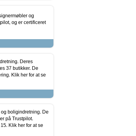
esignermøbler og
lot, og er certificeret
ndretning. Deres
s 37 butikker. De
ing. Klik her for at se
 og boligindretning. De
r på Trustpilot.
5. Klik her for at se