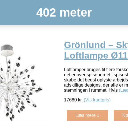
402 meter
Grönlund – Sky
Loftlampe Ø11
Loftlamper bruges til flere forsk
det er over spisebordet i spisest
skabe det bedst oplyste arbejds
adskillige designs, der alle er me
stemningen i rummet. Hvis
(Læ
17680
kr.
(Vis fragtpris)
Læs mere »
Kø