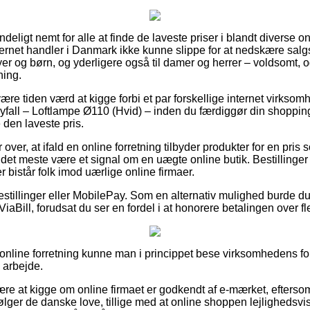
deligt nemt for alle at finde de laveste priser i blandt diverse 
internet handler i Danmark ikke kunne slippe for at nedskære sa
byer og børn, og yderligere også til damer og herrer – voldsomt
ning.
e tiden værd at kigge forbi et par forskellige internet virksom
fall – Loftlampe Ø110 (Hvid) – inden du færdiggør din shopping
 den laveste pris.
 over, at ifald en online forretning tilbyder produkter for en pris
 det meste være et signal om en uægte online butik. Bestillinger m
r bistår folk imod uærlige online firmaer.
bestillinger eller MobilePay. Som en alternativ mulighed burde d
ViaBill, forudsat du ser en fordel i at honorere betalingen over fl
nline forretning kunne man i princippet bese virksomhedens for
 arbejde.
være at kigge om online firmaet er godkendt af e-mærket, efters
følger de danske love, tillige med at online shoppen lejlighedsv