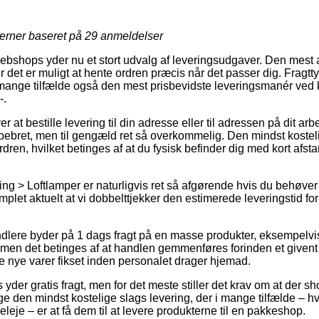
jerner baseret på
29
anmeldelser
 webshops yder nu et stort udvalg af leveringsudgaver. Den mest
 det er muligt at hente ordren præcis når det passer dig. Fragtt
mange tilfælde også den mest prisbevidste leveringsmanér ved k
-.
r at bestille levering til din adresse eller til adressen på dit ar
pebret, men til gengæld ret så overkommelig. Den mindst kostelig
rdren, hvilket betinges af at du fysisk befinder dig med kort afst
ng > Loftlamper er naturligvis ret så afgørende hvis du behøver
omplet aktuelt at vi dobbelttjekker den estimerede leveringstid
andlere byder på 1 dags fragt på en masse produkter, eksempelvi
 men det betinges af at handlen gemmenføres forinden et givent 
de nye varer fikset inden personalet drager hjemad.
s yder gratis fragt, men for det meste stiller det krav om at der 
 den mindst kostelige slags levering, der i mange tilfælde – h
eleje – er at få dem til at levere produkterne til en pakkeshop.