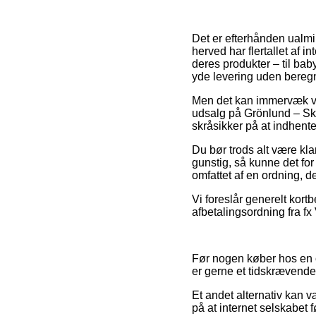
Det er efterhånden ualmin
herved har flertallet af 
deres produkter – til ba
yde levering uden bereg
Men det kan immervæk vær
udsalg på Grönlund – Sky
skråsikker på at indhente
Du bør trods alt være klar
gunstig, så kunne det for
omfattet af en ordning, de
Vi foreslår generelt kort
afbetalingsordning fra fx 
Før nogen køber hos en o
er gerne et tidskrævende
Et andet alternativ kan 
på at internet selskabet 