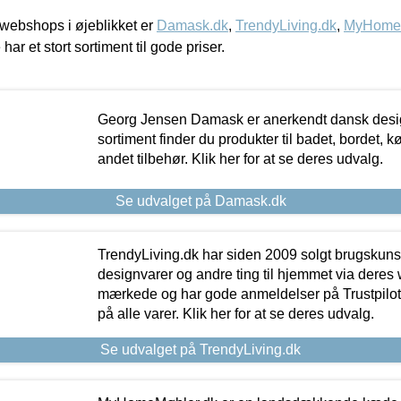
webshops i øjeblikket er
Damask.dk
,
TrendyLiving.dk
,
MyHomeM
 har et stort sortiment til gode priser.
Georg Jensen Damask er anerkendt dansk desig
sortiment finder du produkter til badet, bordet, 
andet tilbehør. Klik her for at se deres udvalg.
Se udvalget på Damask.dk
TrendyLiving.dk har siden 2009 solgt brugskunst, 
designvarer og andre ting til hjemmet via deres
mærkede og har gode anmeldelser på Trustpilot,
på alle varer. Klik her for at se deres udvalg.
Se udvalget på TrendyLiving.dk