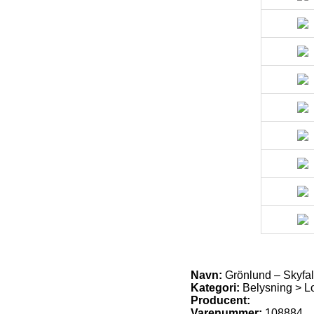
Navn:
Grönlund – Skyfal
Kategori:
Belysning > L
Producent:
Varenummer:
108884