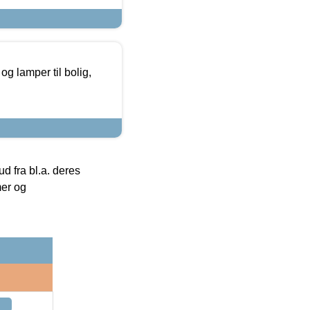
g lamper til bolig,
 fra bl.a. deres
mer og