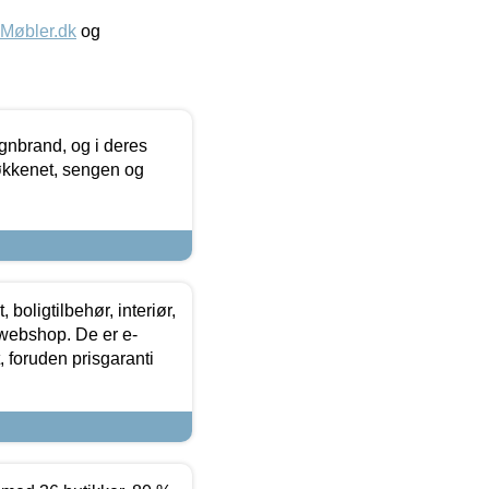
øbler.dk
og
nbrand, og i deres
køkkenet, sengen og
boligtilbehør, interiør,
 webshop. De er e-
 foruden prisgaranti