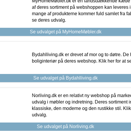
MyHomeMøbler.dk er en landsdækkende kæde m
af deres sortiment på webshoppen kan leveres i
mange af produkterne kommer fuld samlet fra fabr
se deres udvalg.
Se udvalget på MyHomeMøbler.dk
Bydahlliving.dk er drevet af mor og to døtre. De h
boliginteriør på deres webshop. Klik her for at s
Se udvalget på Bydahlliving.dk
Norliving.dk er en relativt ny webshop på markede
udvalg i møbler og indretning. Deres sortiment
klassiske, den moderne og den rustikke stil. Klik
udvalg.
Se udvalget på Norliving.dk