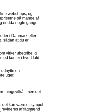
online webshops, og
lgspriserne på mange af
, og endda nogle gange
heder i Danmark efter
, sådan at du er
 som virker ubegribelig
ed kort er i hvert fald
u udnytte en
ere uger.
retningsvilkår, men det
om det kan være et sympol
is revideres af fagmænd