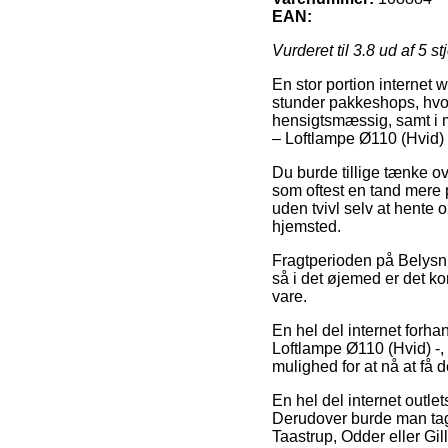
EAN:
Vurderet til
3.8
ud af 5 st
En stor portion internet
stunder pakkeshops, hvor
hensigtsmæssig, samt i 
– Loftlampe Ø110 (Hvid) 
Du burde tillige tænke ove
som oftest en tand mere 
uden tvivl selv at hente o
hjemsted.
Fragtperioden på Belysni
så i det øjemed er det k
vare.
En hel del internet forh
Loftlampe Ø110 (Hvid) -,
mulighed for at nå at få 
En hel del internet outlet
Derudover burde man tage
Taastrup, Odder eller Gill