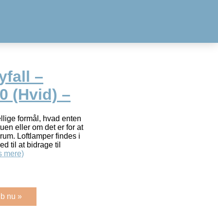
fall –
0 (Hvid) –
ellige formål, hvad enten
uen eller om det er for at
rum. Loftlamper findes i
d til at bidrage til
s mere)
b nu »