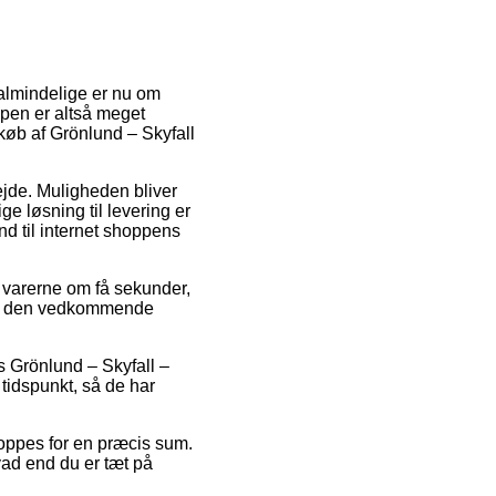
 almindelige er nu om
ypen er altså meget
øb af Grönlund – Skyfall
bejde. Muligheden bliver
e løsning til levering er
and til internet shoppens
 varerne om få sekunder,
 for den vedkommende
s Grönlund – Skyfall –
tidspunkt, så de har
shoppes for en præcis sum.
vad end du er tæt på