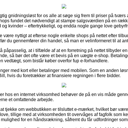
igtig gnidningsløst for os alle at søge sig frem til priser på tværs 
hops fundet det nødvendigt at stampe salgsværdien på en række 
og kvinder – eftertrykkeligt, og endda nogle gange love gebyrfri
 være nyttigt at efterse nogle enkelte shops på nettet efter til
ør du gennemfører din handel, så man er velinformeret til at an
 påpasselig, at i tilfælde af at en forretning på nettet tilbyder en
ende, så bør det ofte være et bevis på en uægte e-shop. Betaling
n vedtægt, som bistår køber overfor fup e-forhandlere.
alinger med kort eller betalinger med mobilen. Som en anden løs
ll, hvis du foretrækker at finansiere regningen i flere bidder.
iller hos en internet virksomhed behøver de på en vis måde ge
erne et omfattende arbejde.
at tjekke om webbutikken er tilsluttet e-mærket, hvilket bør være
 love, tillige med at virksomheden tit overvåges af fagfolk som
mulighed for en håndsrækning, såfremt du får udfordringer som 