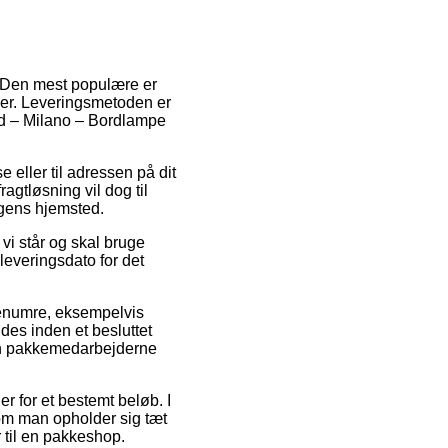
r. Den mest populære er
der. Leveringsmetoden er
und – Milano – Bordlampe
e eller til adressen på dit
ragtløsning vil dog til
ngens hjemsted.
vi står og skal bruge
 leveringsdato for det
arenumre, eksempelvis
des inden et besluttet
nden pakkemedarbejderne
er for et bestemt beløb. I
g om man opholder sig tæt
r til en pakkeshop.