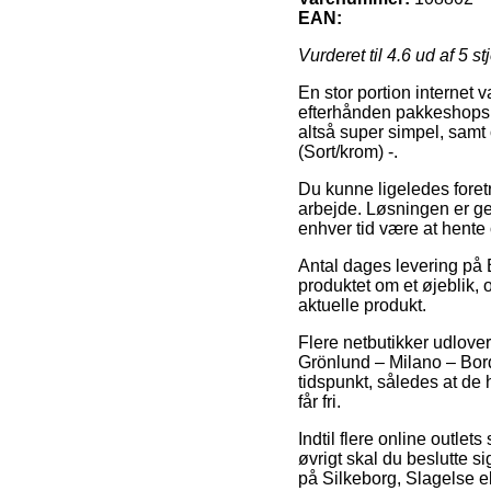
EAN:
Vurderet til
4.6
ud af 5 st
En stor portion internet 
efterhånden pakkeshops, 
altså super simpel, samt
(Sort/krom) -.
Du kunne ligeledes foretræ
arbejde. Løsningen er gern
enhver tid være at hente 
Antal dages levering på B
produktet om et øjeblik, 
aktuelle produkt.
Flere netbutikker udlove
Grönlund – Milano – Bord
tidspunkt, således at de 
får fri.
Indtil flere online outlet
øvrigt skal du beslutte s
på Silkeborg, Slagelse el