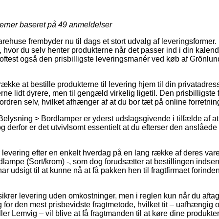
jerner baseret på
49
anmeldelser
varehuse frembyder nu til dags et stort udvalg af leveringsforme
hvor du selv henter produkterne når det passer ind i din kalen
 oftest også den prisbilligste leveringsmanér ved køb af Grönl
kke at bestille produkterne til levering hjem til din privatadress
e lidt dyrere, men til gengæld virkelig ligetil. Den prisbilligste f
ordren selv, hvilket afhænger af at du bor tæt på online forretni
elysning > Bordlamper er yderst udslagsgivende i tilfælde af at 
og derfor er det utvivlsomt essentielt at du efterser den anslåede
r levering efter en enkelt hverdag på en lang række af deres v
lampe (Sort/krom) -, som dog forudsætter at bestillingen indsen
har udsigt til at kunne nå at få pakken hen til fragtfirmaet fori
s sikrer levering uden omkostninger, men i reglen kun når du aftag
ig for den mest prisbevidste fragtmetode, hvilket tit – uafhængi
ler Lemvig – vil blive at få fragtmanden til at køre dine produkte