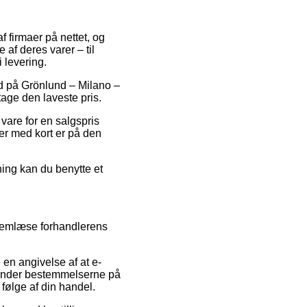
af firmaer på nettet, og
af deres varer – til
 levering.
bud på Grönlund – Milano –
tage den laveste pris.
 vare for en salgspris
er med kort er på den
ning kan du benytte et
nnemlæse forhandlerens
 en angivelse af at e-
 kender bestemmelserne på
følge af din handel.