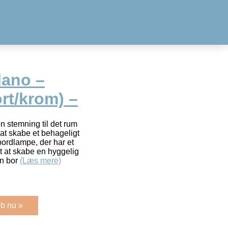
lano –
rt/krom) –
en stemning til det rum
at skabe et behageligt
bordlampe, der har et
t at skabe en hyggelig
en bor
(Læs mere)
b nu »