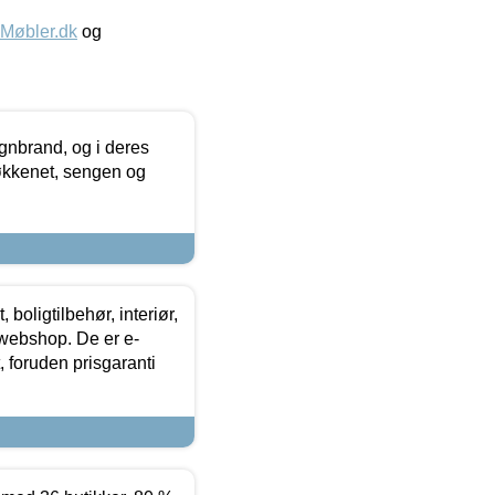
øbler.dk
og
nbrand, og i deres
køkkenet, sengen og
boligtilbehør, interiør,
 webshop. De er e-
 foruden prisgaranti