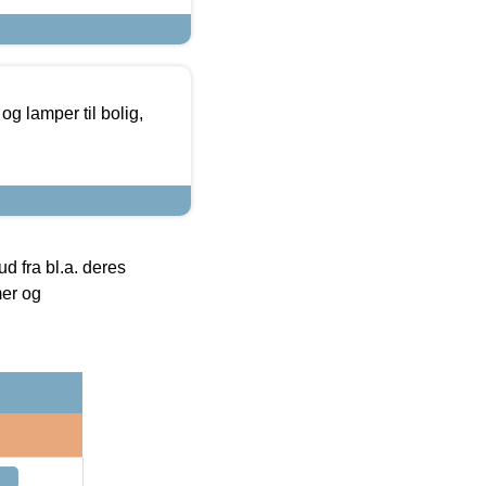
g lamper til bolig,
 fra bl.a. deres
mer og