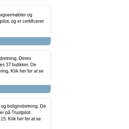
esignermøbler og
lot, og er certificeret
ndretning. Deres
s 37 butikker. De
ing. Klik her for at se
 og boligindretning. De
r på Trustpilot.
5. Klik her for at se