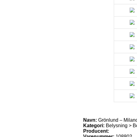
Navn:
Grönlund – Milano
Kategori:
Belysning > B
Producent:
Varenummer:
108802