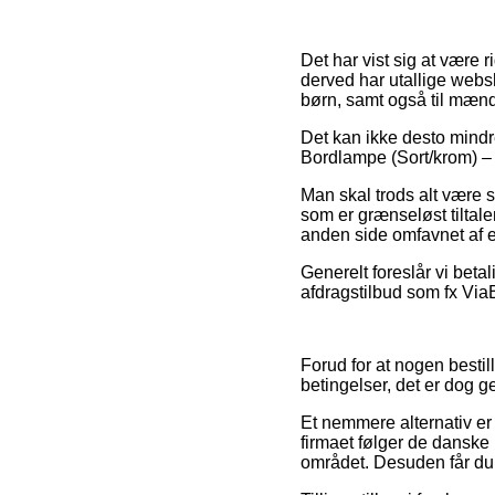
Det har vist sig at være r
derved har utallige webs
børn, samt også til mænd 
Det kan ikke desto mindre
Bordlampe (Sort/krom) – f
Man skal trods alt være så
som er grænseløst tiltal
anden side omfavnet af e
Generelt foreslår vi bet
afdragstilbud som fx ViaBi
Forud for at nogen best
betingelser, det er dog g
Et nemmere alternativ er 
firmaet følger de danske
området. Desuden får du 