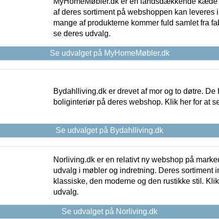
MyHomeMøbler.dk er en landsdækkende kæde m
af deres sortiment på webshoppen kan leveres i
mange af produkterne kommer fuld samlet fra fabr
se deres udvalg.
Se udvalget på MyHomeMøbler.dk
Bydahlliving.dk er drevet af mor og to døtre. De h
boliginteriør på deres webshop. Klik her for at s
Se udvalget på Bydahlliving.dk
Norliving.dk er en relativt ny webshop på markede
udvalg i møbler og indretning. Deres sortiment
klassiske, den moderne og den rustikke stil. Klik
udvalg.
Se udvalget på Norliving.dk