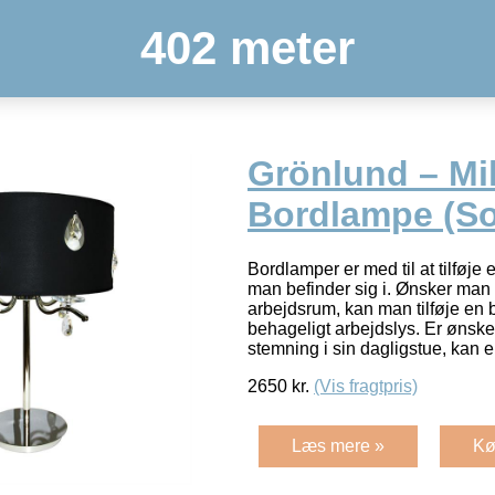
402 meter
Grönlund – Mi
Bordlampe (So
Bordlamper er med til at tilføje 
man befinder sig i. Ønsker man 
arbejdsrum, kan man tilføje en 
behageligt arbejdslys. Er ønske
stemning i sin dagligstue, kan 
2650
kr.
(Vis fragtpris)
Læs mere »
Kø