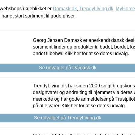
webshops i øjeblikket er
Damask.dk
,
TrendyLiving.dk
,
MyHomeM
 har et stort sortiment til gode priser.
Georg Jensen Damask er anerkendt dansk desig
sortiment finder du produkter til badet, bordet, 
andet tilbehør. Klik her for at se deres udvalg.
Se udvalget på Damask.dk
TrendyLiving.dk har siden 2009 solgt brugskunst, 
designvarer og andre ting til hjemmet via deres
mærkede og har gode anmeldelser på Trustpilot,
på alle varer. Klik her for at se deres udvalg.
Se udvalget på TrendyLiving.dk