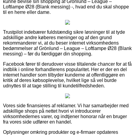
kunne bevise sin shopping af Grönlund – League –
Loftlampe Ø28 (Blank messing) -, hvad end du skal shoppe
til en herre eller dame.
Trustpilot indebærer fuldstændig sikre løsninger til at tyde
adskillige andre køberes meninger og af den grund
rekommanderer vi, at du beser internet virksomhedens
bedømmelser af Grönlund – League – Loftlampe Ø28 (Blank
messing) – før du færdiggør din shopping.
Facebook fører til derudover visse tiltalende chancer for at få
indblik i online forhandlerens popularitet. Her er der en del
internet handler som tilbyder kunderne at offentliggøre en
kritik af deres købsoplevelse, hvilket lige så vel burde
udnyttes til at tage stilling til kundetilfredsheden.
Vores side finansieres af reklamer. Vi har samarbejder med
adskillige shops på nettet hvori vi introducerer
virksomhedernes varer, og indtjener honorar når en bruger
fra vores side udfører en handel.
Oplysninger omkring produkter og e-firmaer opdateres