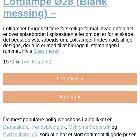
Loftlampe Ø28 (Blank
messing) –
Loftlamper bruges til flere forskellige formål, hvad enten det
er over spisebordet i spisestuen eller om det er for at skabe
det bedst oplyste arbejdsrum. Loftlamper findes i adskillige
designs, der alle er med til at bidrage til stemningen i
rummet. Hvis
(Læs mere)
1570
kr.
(Vis fragtpris)
Læs mere »
Køb nu »
De mest populære bolig-webshops i øjeblikket er
Damask.dk
,
TrendyLiving.dk
,
MyHomeMøbler.dk
og
Bydahlliving.dk
, som alle har et stort sortiment til gode priser.