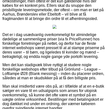
omkostninger, men oftest er det kun gældende hvis der
købes for en konkret pris. Ellers skal du snuppe den
prisbilligste leveringsmetode, der oftest – om man er tæt på
Aarhus, Brønderslev eller Ebeltoft – vil blive at få
fragtmanden til at bringe din ordre til et afhentningssted.
Det er i dag usædvanlig overkommeligt for almindelige
dødelige at sammenligne priser (via fx PriceRunner) hos
forskellige forretninger på nettet, og derfor har de fleste
internet webshops været presset til at at stampe priserne på
deres varer – til børn, og ligeledes til kvinder og mænd –
betragteligt, og endda nogle gange yde portofri levering.
Men det kan stadigvæk blive nyttigt at studere nogle
forskellige webshops efter tilbud på Grönlund – League –
Loftlampe Ø28 (Blank messing) – inden du placerer ordren,
således at man er skudsikker på at få den billigste pris.
Man skal imidlertid være obs på, at i tilfælde af at en e-butik
sælger en vare til en udsalgspris som anses for utopisk
overkommelig, så kunne det ofte være et symbol på en
uægte online virksomhed. Bestillinger med betalingskort er
dog dækket ind under en ordning, der værner køberen
overfor svindlende internet handler.