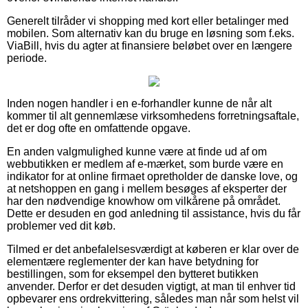
Generelt tilråder vi shopping med kort eller betalinger med
mobilen. Som alternativ kan du bruge en løsning som f.eks.
ViaBill, hvis du agter at finansiere beløbet over en længere
periode.
Inden nogen handler i en e-forhandler kunne de når alt
kommer til alt gennemlæse virksomhedens forretningsaftale,
det er dog ofte en omfattende opgave.
En anden valgmulighed kunne være at finde ud af om
webbutikken er medlem af e-mærket, som burde være en
indikator for at online firmaet opretholder de danske love, og
at netshoppen en gang i mellem besøges af eksperter der
har den nødvendige knowhow om vilkårene på området.
Dette er desuden en god anledning til assistance, hvis du får
problemer ved dit køb.
Tilmed er det anbefalelsesværdigt at køberen er klar over de
elementære reglementer der kan have betydning for
bestillingen, som for eksempel den bytteret butikken
anvender. Derfor er det desuden vigtigt, at man til enhver tid
opbevarer ens ordrekvittering, således man når som helst vil