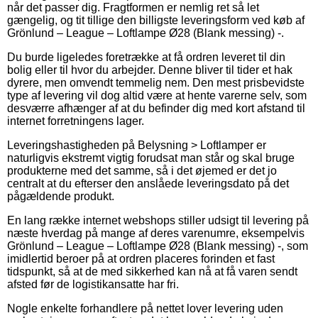
når det passer dig. Fragtformen er nemlig ret så let
gængelig, og tit tillige den billigste leveringsform ved køb af
Grönlund – League – Loftlampe Ø28 (Blank messing) -.
Du burde ligeledes foretrække at få ordren leveret til din
bolig eller til hvor du arbejder. Denne bliver til tider et hak
dyrere, men omvendt temmelig nem. Den mest prisbevidste
type af levering vil dog altid være at hente varerne selv, som
desværre afhænger af at du befinder dig med kort afstand til
internet forretningens lager.
Leveringshastigheden på Belysning > Loftlamper er
naturligvis ekstremt vigtig forudsat man står og skal bruge
produkterne med det samme, så i det øjemed er det jo
centralt at du efterser den anslåede leveringsdato på det
pågældende produkt.
En lang række internet webshops stiller udsigt til levering på
næste hverdag på mange af deres varenumre, eksempelvis
Grönlund – League – Loftlampe Ø28 (Blank messing) -, som
imidlertid beroer på at ordren placeres forinden et fast
tidspunkt, så at de med sikkerhed kan nå at få varen sendt
afsted før de logistikansatte har fri.
Nogle enkelte forhandlere på nettet lover levering uden