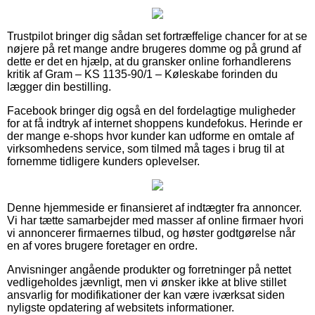
Trustpilot bringer dig sådan set fortræffelige chancer for at se
nøjere på ret mange andre brugeres domme og på grund af
dette er det en hjælp, at du gransker online forhandlerens
kritik af Gram – KS 1135-90/1 – Køleskabe forinden du
lægger din bestilling.
Facebook bringer dig også en del fordelagtige muligheder
for at få indtryk af internet shoppens kundefokus. Herinde er
der mange e-shops hvor kunder kan udforme en omtale af
virksomhedens service, som tilmed må tages i brug til at
fornemme tidligere kunders oplevelser.
Denne hjemmeside er finansieret af indtægter fra annoncer.
Vi har tætte samarbejder med masser af online firmaer hvori
vi annoncerer firmaernes tilbud, og høster godtgørelse når
en af vores brugere foretager en ordre.
Anvisninger angående produkter og forretninger på nettet
vedligeholdes jævnligt, men vi ønsker ikke at blive stillet
ansvarlig for modifikationer der kan være iværksat siden
nyligste opdatering af websitets informationer.