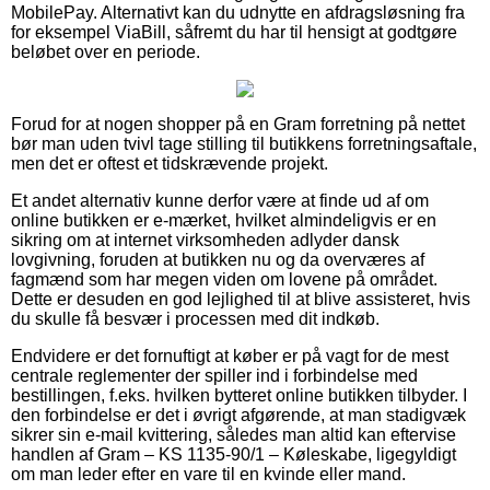
MobilePay. Alternativt kan du udnytte en afdragsløsning fra
for eksempel ViaBill, såfremt du har til hensigt at godtgøre
beløbet over en periode.
Forud for at nogen shopper på en Gram forretning på nettet
bør man uden tvivl tage stilling til butikkens forretningsaftale,
men det er oftest et tidskrævende projekt.
Et andet alternativ kunne derfor være at finde ud af om
online butikken er e-mærket, hvilket almindeligvis er en
sikring om at internet virksomheden adlyder dansk
lovgivning, foruden at butikken nu og da overværes af
fagmænd som har megen viden om lovene på området.
Dette er desuden en god lejlighed til at blive assisteret, hvis
du skulle få besvær i processen med dit indkøb.
Endvidere er det fornuftigt at køber er på vagt for de mest
centrale reglementer der spiller ind i forbindelse med
bestillingen, f.eks. hvilken bytteret online butikken tilbyder. I
den forbindelse er det i øvrigt afgørende, at man stadigvæk
sikrer sin e-mail kvittering, således man altid kan eftervise
handlen af Gram – KS 1135-90/1 – Køleskabe, ligegyldigt
om man leder efter en vare til en kvinde eller mand.