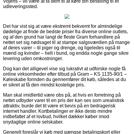
Vojens – vil være at få dem til at køre din bestilling til et
udleveringssted.
Det har vist sig at være ekstremt bekvemt for almindelige
dødelige at finde de bedste priser fra diverse online outlets,
og af den grund har langt de fleste Gram forhandlere på
nettet set sig nødsaget til at stampe salgsværdien på mange
af deres varer – til piger og drenge, og ligeledes også til
mænd og kvinder – helt i bund, og endda nogle gange sikre
levering uden omkostninger.
Dog kan det alligevel vise sig lukrativt at udforske nogle få
online virksomheder efter tilbud på Gram – KS 1135-90/1 –
Køleskabe forinden du gennemfører dit køb, således at du
er sikret at få den mindst kostelige pris.
Man skal imidlertid være obs på, at hvis en forretning på
nettet udbyder varer til en pris der kan ses som urealistisk
attraktiv, burde det tit være et bevis på en bedragerisk
internet handler. Kortbetalinger er ikke desto mindre
indbefattet af et lovbud, hvilket dækker køber imod
snydagtige online selskaber.
Generelt foreslår vi køb med gængse betalingskort eller