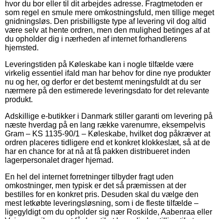
hvor du bor eller til dit arbejdes adresse. Fragtmetoden er
som regel en smule mere omkostningsfuld, men tillige meget
gnidningsløs. Den prisbilligste type af levering vil dog altid
være selv at hente ordren, men den mulighed betinges af at
du opholder dig i nærheden af internet forhandlerens
hjemsted.
Leveringstiden på Køleskabe kan i nogle tilfælde være
virkelig essentiel ifald man har behov for dine nye produkter
nu og her, og derfor er det bestemt meningsfuldt at du ser
nærmere på den estimerede leveringsdato for det relevante
produkt.
Adskillige e-butikker i Danmark stiller garanti om levering på
næste hverdag på en lang række varenumre, eksempelvis
Gram – KS 1135-90/1 – Køleskabe, hvilket dog påkræver at
ordren placeres tidligere end et konkret klokkeslæt, så at de
har en chance for at nå at få pakken distribueret inden
lagerpersonalet drager hjemad.
En hel del internet forretninger tilbyder fragt uden
omkostninger, men typisk er det så præmissen at der
bestilles for en konkret pris. Desuden skal du vælge den
mest letkøbte leveringsløsning, som i de fleste tilfælde –
ligegyldigt om du opholder sig nær Roskilde, Aabenraa eller