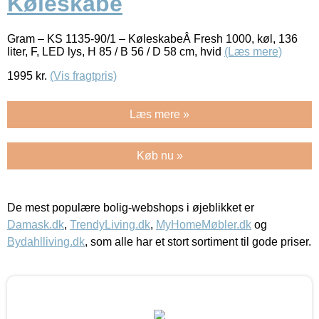
Køleskabe
Gram – KS 1135-90/1 – KøleskabeÂ Fresh 1000, køl, 136
liter, F, LED lys, H 85 / B 56 / D 58 cm, hvid
(Læs mere)
1995
kr.
(Vis fragtpris)
Læs mere »
Køb nu »
De mest populære bolig-webshops i øjeblikket er
Damask.dk
,
TrendyLiving.dk
,
MyHomeMøbler.dk
og
Bydahlliving.dk
, som alle har et stort sortiment til gode priser.