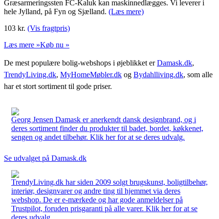
Græsarmeringssten FC-Kaluk kan maskinnedlægges. Vi leverer i
hele Jylland, på Fyn og Sjælland.
(Læs mere)
103
kr.
(Vis fragtpris)
Læs mere »
Køb nu »
De mest populære bolig-webshops i øjeblikket er
Damask.dk
,
TrendyLiving.dk
,
MyHomeMøbler.dk
og
Bydahlliving.dk
, som alle
har et stort sortiment til gode priser.
Georg Jensen Damask er anerkendt dansk designbrand, og i
deres sortiment finder du produkter til badet, bordet, køkkenet,
sengen og andet tilbehør. Klik her for at se deres udvalg.
Se udvalget på Damask.dk
TrendyLiving.dk har siden 2009 solgt brugskunst, boligtilbehør,
interiør, designvarer og andre ting til hjemmet via deres
webshop. De er e-mærkede og har gode anmeldelser på
Trustpilot, foruden prisgaranti på alle varer. Klik her for at se
deres udvalg.