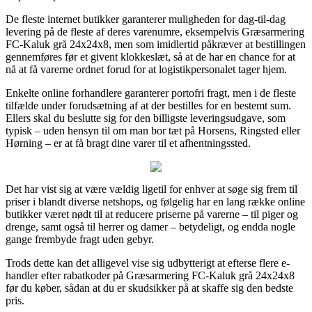
De fleste internet butikker garanterer muligheden for dag-til-dag
levering på de fleste af deres varenumre, eksempelvis Græsarmering
FC-Kaluk grå 24x24x8, men som imidlertid påkræver at bestillingen
gennemføres før et givent klokkeslæt, så at de har en chance for at
nå at få varerne ordnet forud for at logistikpersonalet tager hjem.
Enkelte online forhandlere garanterer portofri fragt, men i de fleste
tilfælde under forudsætning af at der bestilles for en bestemt sum.
Ellers skal du beslutte sig for den billigste leveringsudgave, som
typisk – uden hensyn til om man bor tæt på Horsens, Ringsted eller
Hørning – er at få bragt dine varer til et afhentningssted.
Det har vist sig at være vældig ligetil for enhver at søge sig frem til
priser i blandt diverse netshops, og følgelig har en lang række online
butikker været nødt til at reducere priserne på varerne – til piger og
drenge, samt også til herrer og damer – betydeligt, og endda nogle
gange frembyde fragt uden gebyr.
Trods dette kan det alligevel vise sig udbytterigt at efterse flere e-
handler efter rabatkoder på Græsarmering FC-Kaluk grå 24x24x8
før du køber, sådan at du er skudsikker på at skaffe sig den bedste
pris.