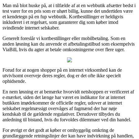
Man må blot huske på, at i tilfælde af at en webbutik afsætter bedst i
test varer for en pris som er uhørt billig, kunne det undertiden være
et kendetegn på en fup webbutik. Kortbestillinger er heldigvis
inkluderet i et regelsæt, som garanterer dig som køber imod
svindlende internet selskaber.
Generelt foreslår vi kortbestillinger eller mobilbetaling. Som en
anden løsning kan du anvende et afbetalingstilbud som eksempelvis
ViaBill, hvis du agter at betale omkostningerne over flere uger.
Forud for at nogen shopper på en internet virksomhed kan de
utvivlsomt overveje deres regler, dog er det ofte ikke specielt
ophidsende.
En nem løsning er at bemærke hvorvidt netshoppen er verificeret af
e-mærket, siden det længe har været en indikator for at internet
butikken imødekommer de officielle regler, udover at internet
selskabet regelmæssigt overvåges af fagmænd der har nøje
kendskab til de gældende regulativer. Derudover tilbydes du
anledning til bistand, hvis du forvoldes dilemmaer ved din handel.
For øvrigt er det godt at køber er omhyggelig omkring de
grundlæggende retningslinjer der kan have indvirkning på handlen,