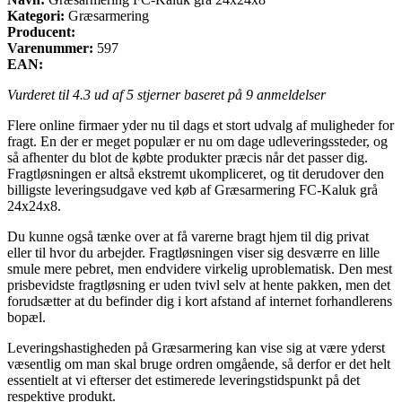
Kategori:
Græsarmering
Producent:
Varenummer:
597
EAN:
Vurderet til
4.3
ud af 5 stjerner baseret på
9
anmeldelser
Flere online firmaer yder nu til dags et stort udvalg af muligheder for
fragt. En der er meget populær er nu om dage udleveringssteder, og
så afhenter du blot de købte produkter præcis når det passer dig.
Fragtløsningen er altså ekstremt ukompliceret, og tit derudover den
billigste leveringsudgave ved køb af Græsarmering FC-Kaluk grå
24x24x8.
Du kunne også tænke over at få varerne bragt hjem til dig privat
eller til hvor du arbejder. Fragtløsningen viser sig desværre en lille
smule mere pebret, men endvidere virkelig uproblematisk. Den mest
prisbevidste fragtløsning er uden tvivl selv at hente pakken, men det
forudsætter at du befinder dig i kort afstand af internet forhandlerens
bopæl.
Leveringshastigheden på Græsarmering kan vise sig at være yderst
væsentlig om man skal bruge ordren omgående, så derfor er det helt
essentielt at vi efterser det estimerede leveringstidspunkt på det
respektive produkt.