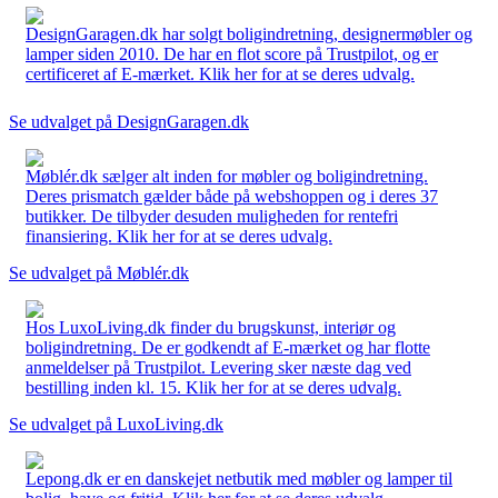
DesignGaragen.dk har solgt boligindretning, designermøbler og
lamper siden 2010. De har en flot score på Trustpilot, og er
certificeret af E-mærket. Klik her for at se deres udvalg.
Se udvalget på DesignGaragen.dk
Møblér.dk sælger alt inden for møbler og boligindretning.
Deres prismatch gælder både på webshoppen og i deres 37
butikker. De tilbyder desuden muligheden for rentefri
finansiering. Klik her for at se deres udvalg.
Se udvalget på Møblér.dk
Hos LuxoLiving.dk finder du brugskunst, interiør og
boligindretning. De er godkendt af E-mærket og har flotte
anmeldelser på Trustpilot. Levering sker næste dag ved
bestilling inden kl. 15. Klik her for at se deres udvalg.
Se udvalget på LuxoLiving.dk
Lepong.dk er en danskejet netbutik med møbler og lamper til