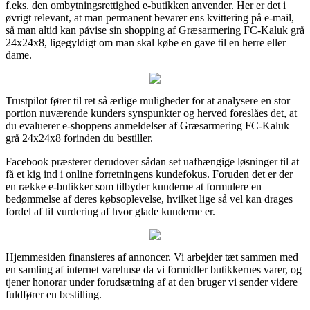
f.eks. den ombytningsrettighed e-butikken anvender. Her er det i
øvrigt relevant, at man permanent bevarer ens kvittering på e-mail,
så man altid kan påvise sin shopping af Græsarmering FC-Kaluk grå
24x24x8, ligegyldigt om man skal købe en gave til en herre eller
dame.
Trustpilot fører til ret så ærlige muligheder for at analysere en stor
portion nuværende kunders synspunkter og herved foreslåes det, at
du evaluerer e-shoppens anmeldelser af Græsarmering FC-Kaluk
grå 24x24x8 forinden du bestiller.
Facebook præsterer derudover sådan set uafhængige løsninger til at
få et kig ind i online forretningens kundefokus. Foruden det er der
en række e-butikker som tilbyder kunderne at formulere en
bedømmelse af deres købsoplevelse, hvilket lige så vel kan drages
fordel af til vurdering af hvor glade kunderne er.
Hjemmesiden finansieres af annoncer. Vi arbejder tæt sammen med
en samling af internet varehuse da vi formidler butikkernes varer, og
tjener honorar under forudsætning af at den bruger vi sender videre
fuldfører en bestilling.