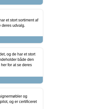
ar et stort sortiment af
e deres udvalg.
t, og de har et stort
 indeholder både den
 her for at se deres
esignermøbler og
lot, og er certificeret