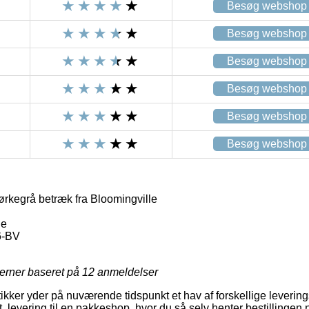
Besøg webshop
Besøg webshop
Besøg webshop
Besøg webshop
Besøg webshop
Besøg webshop
kegrå betræk fra Bloomingville
le
6-BV
jerner baseret på
12
anmeldelser
utikker yder på nuværende tidspunkt et hav af forskellige leveri
t. levering til en pakkeshop, hvor du så selv henter bestillingen n