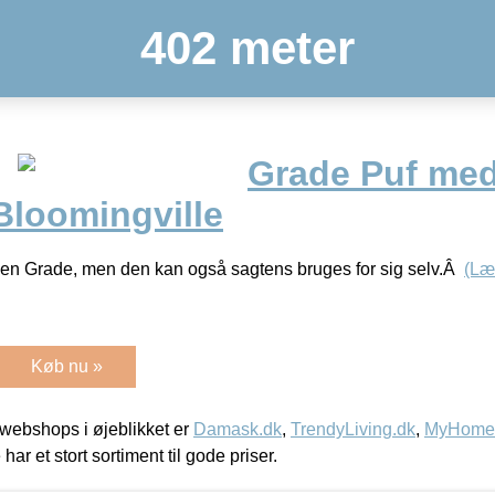
402 meter
Grade Puf me
Bloomingville
faen Grade, men den kan også sagtens bruges for sig selv.Â
(Læ
Køb nu »
webshops i øjeblikket er
Damask.dk
,
TrendyLiving.dk
,
MyHomeM
 har et stort sortiment til gode priser.