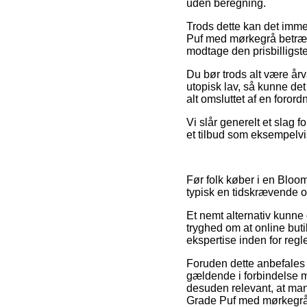
uden beregning.
Trods dette kan det imme
Puf med mørkegrå betræk 
modtage den prisbilligste
Du bør trods alt være årvå
utopisk lav, så kunne de
alt omsluttet af en foror
Vi slår generelt et slag 
et tilbud som eksempelvis
Før folk køber i en Bloo
typisk en tidskrævende 
Et nemt alternativ kunne
tryghed om at online but
ekspertise inden for regl
Foruden dette anbefales
gældende i forbindelse me
desuden relevant, at man
Grade Puf med mørkegrå b