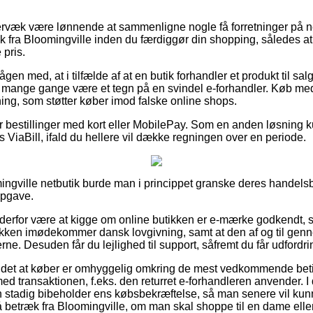
rvæk være lønnende at sammenligne nogle få forretninger på net
fra Bloomingville inden du færdiggør din shopping, således at 
 pris.
gen med, at i tilfælde af at en butik forhandler et produkt til salg
t mange gange være et tegn på en svindel e-forhandler. Køb med 
dning, som støtter køber imod falske online shops.
for bestillinger med kort eller MobilePay. Som en anden løsning 
 ViaBill, ifald du hellere vil dække regningen over en periode.
mingville netbutik burde man i princippet granske deres handelsb
opgave.
 derfor være at kigge om online butikken er e-mærke godkendt, 
ikken imødekommer dansk lovgivning, samt at den af og til genn
erne. Desuden får du lejlighed til support, såfremt du får udfordr
 det at køber er omhyggelig omkring de mest vedkommende beti
d transaktionen, f.eks. den returret e-forhandleren anvender. I 
 stadig bibeholder ens købsbekræftelse, så man senere vil kunn
etræk fra Bloomingville, om man skal shoppe til en dame eller