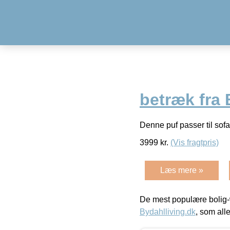
betræk fra 
Denne puf passer til so
3999
kr.
(Vis fragtpris)
Læs mere »
De mest populære bolig-
Bydahlliving.dk
, som alle