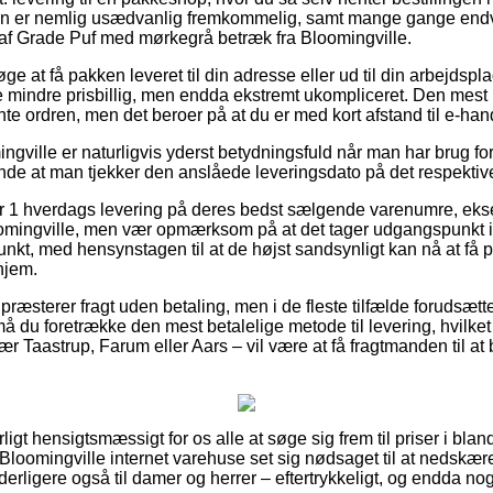
n er nemlig usædvanlig fremkommelig, samt mange gange endvid
af Grade Puf med mørkegrå betræk fra Bloomingville.
e at få pakken leveret til din adresse eller ud til din arbejdspl
 mindre prisbillig, men endda ekstremt ukompliceret. Den mest be
nte ordren, men det beroer på at du er med kort afstand til e-ha
gville er naturligvis yderst betydningsfuld når man har brug for
rende at man tjekker den anslåede leveringsdato på det respektiv
der 1 hverdags levering på deres bedst sælgende varenumre, e
omingville, men vær opmærksom på at det tager udgangspunkt i 
unkt, med hensynstagen til at de højst sandsynligt kan nå at få p
hjem.
s præsterer fragt uden betaling, men i de fleste tilfælde forudsætt
 må du foretrække den mest betalelige metode til levering, hvilket
r Taastrup, Farum eller Aars – vil være at få fragtmanden til at b
igt hensigtsmæssigt for os alle at søge sig frem til priser i bland
Bloomingville internet varehuse set sig nødsaget til at nedskær
yderligere også til damer og herrer – eftertrykkeligt, og endda no