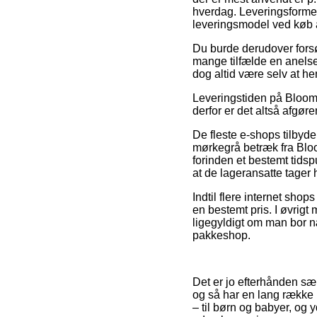
hverdag. Leveringsforme
leveringsmodel ved køb 
Du burde derudover forsøg
mange tilfælde en anelse
dog altid være selv at he
Leveringstiden på Bloomin
derfor er det altså afgø
De fleste e-shops tilby
mørkegrå betræk fra Blo
forinden et bestemt tidsp
at de lageransatte tager 
Indtil flere internet shop
en bestemt pris. I øvrigt
ligegyldigt om man bor næ
pakkeshop.
Det er jo efterhånden særl
og så har en lang række 
– til børn og babyer, og 