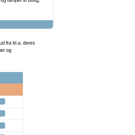
g lamper til bolig,
 fra bl.a. deres
mer og