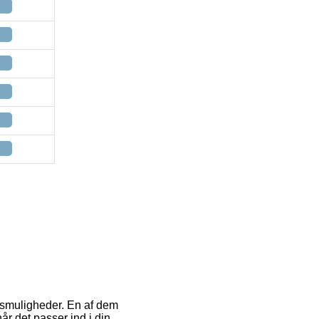
ngsmuligheder. En af dem
år det passer ind i din