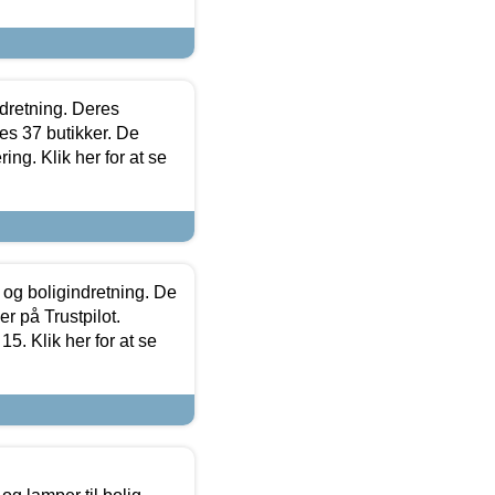
ndretning. Deres
s 37 butikker. De
ing. Klik her for at se
 og boligindretning. De
r på Trustpilot.
5. Klik her for at se