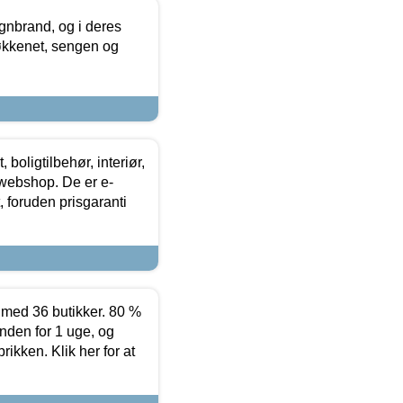
nbrand, og i deres
køkkenet, sengen og
boligtilbehør, interiør,
 webshop. De er e-
 foruden prisgaranti
ed 36 butikker. 80 %
nden for 1 uge, og
ikken. Klik her for at