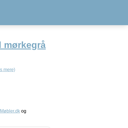
d mørkegrå
s mere)
øbler.dk
og