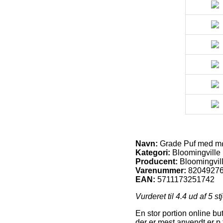
Navn:
Grade Puf med mør
Kategori:
Bloomingville
Producent:
Bloomingvil
Varenummer:
8204927
EAN:
5711173251742
Vurderet til
4.4
ud af 5 st
En stor portion online b
der er mest anvendt er p.