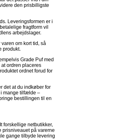
ere den prisbilligste
ads. Leveringsformen er i
talelige fragtform vil
ndlens arbejdslager.
 varen om kort tid, så
e produkt.
ksempelvis Grade Puf med
at ordren placeres
roduktet ordnet forud for
er det at du indkøber for
 i mange tilfælde –
ringe bestillingen til en
t forskellige netbutikker,
e prisniveauet på varerne
gle gange tilbyde levering