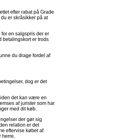
tet efter rabat på Grade
du er skråsikker på at
 for en salgspris der er
betalingskort er trods
kunne du drage fordel af
etingelser, dog er det
siden det kan være en
emses af jurister som har
inger med dit køb.
ngelser der gør sig
den relation er det
e eftervise købet af
 herre.