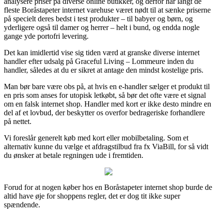
analysere priser på diverse online butikker, og derfor har langt de
fleste Boråstapeter internet varehuse været nødt til at sænke priserne
på specielt deres bedst i test produkter – til babyer og børn, og
yderligere også til damer og herrer – helt i bund, og endda nogle
gange yde portofri levering.
Det kan imidlertid vise sig tiden værd at granske diverse internet
handler efter udsalg på Graceful Living – Lommeure inden du
handler, således at du er sikret at antage den mindst kostelige pris.
Man bør bare være obs på, at hvis en e-handler sælger et produkt til
en pris som anses for utopisk letkøbt, så bør det ofte være et signal
om en falsk internet shop. Handler med kort er ikke desto mindre en
del af et lovbud, der beskytter os overfor bedrageriske forhandlere
på nettet.
Vi foreslår generelt køb med kort eller mobilbetaling. Som et
alternativ kunne du vælge et afdragstilbud fra fx ViaBill, for så vidt
du ønsker at betale regningen ude i fremtiden.
Forud for at nogen køber hos en Boråstapeter internet shop burde de
altid have øje for shoppens regler, det er dog tit ikke super
spændende.