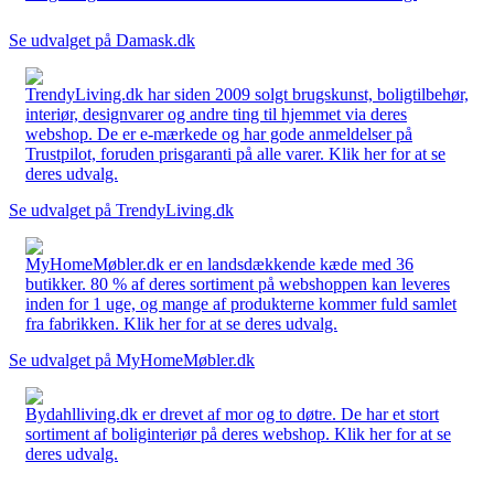
Se udvalget på Damask.dk
TrendyLiving.dk har siden 2009 solgt brugskunst, boligtilbehør,
interiør, designvarer og andre ting til hjemmet via deres
webshop. De er e-mærkede og har gode anmeldelser på
Trustpilot, foruden prisgaranti på alle varer. Klik her for at se
deres udvalg.
Se udvalget på TrendyLiving.dk
MyHomeMøbler.dk er en landsdækkende kæde med 36
butikker. 80 % af deres sortiment på webshoppen kan leveres
inden for 1 uge, og mange af produkterne kommer fuld samlet
fra fabrikken. Klik her for at se deres udvalg.
Se udvalget på MyHomeMøbler.dk
Bydahlliving.dk er drevet af mor og to døtre. De har et stort
sortiment af boliginteriør på deres webshop. Klik her for at se
deres udvalg.