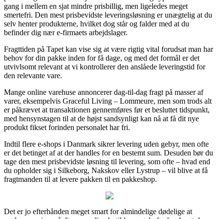
gang i mellem en sjat mindre prisbillig, men ligeledes meget
smertefri. Den mest prisbevidste leveringsløsning er unægtelig at du
selv henter produkterne, hvilket dog står og falder med at du
befinder dig nær e-firmaets arbejdslager.
Fragttiden på Tapet kan vise sig at være rigtig vital forudsat man har
behov for din pakke inden for få dage, og med det formål er det
utvivlsomt relevant at vi kontrollerer den anslåede leveringstid for
den relevante vare.
Mange online varehuse annoncerer dag-til-dag fragt på masser af
varer, eksempelvis Graceful Living – Lommeure, men som trods alt
er påkrævet at transaktionen gennemføres før et besluttet tidspunkt,
med hensynstagen til at de højst sandsynligt kan nå at få dit nye
produkt fikset forinden personalet har fri.
Indtil flere e-shops i Danmark sikrer levering uden gebyr, men ofte
er det betinget af at der handles for en bestemt sum. Desuden bør du
tage den mest prisbevidste løsning til levering, som ofte – hvad end
du opholder sig i Silkeborg, Nakskov eller Lystrup – vil blive at få
fragtmanden til at levere pakken til en pakkeshop.
Det er jo efterhånden meget smart for almindelige dødelige at