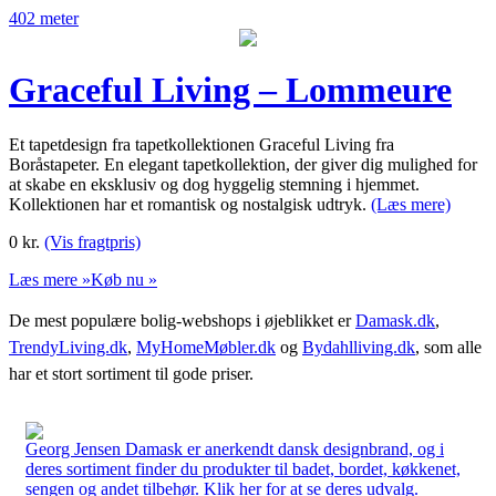
402 meter
Graceful Living – Lommeure
Et tapetdesign fra tapetkollektionen Graceful Living fra
Boråstapeter. En elegant tapetkollektion, der giver dig mulighed for
at skabe en eksklusiv og dog hyggelig stemning i hjemmet.
Kollektionen har et romantisk og nostalgisk udtryk.
(Læs mere)
0
kr.
(Vis fragtpris)
Læs mere »
Køb nu »
De mest populære bolig-webshops i øjeblikket er
Damask.dk
,
TrendyLiving.dk
,
MyHomeMøbler.dk
og
Bydahlliving.dk
, som alle
har et stort sortiment til gode priser.
Georg Jensen Damask er anerkendt dansk designbrand, og i
deres sortiment finder du produkter til badet, bordet, køkkenet,
sengen og andet tilbehør. Klik her for at se deres udvalg.