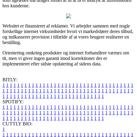
som ligeledes må drages fordel af til at få et indtryk af tilfredsheden
hos kunderne.
Websitet er finansieret af reklamer. Vi arbejder sammen med nogle
forskellige internet virksomheder hvori vi markedsfører deres tilbud,
og indkasserer provision i tilfælde af at vores brugere realiserer en
bestilling.
Orientering omkring produkter og internet forhandlere værnes om
tit, men vi giver ingen garanti imod korrektioner der er
implementeret efter sidste opdatering af sidens data.
BITLY:
1
1
1
1
1
1
1
1
1
1
1
1
1
1
1
1
1
1
1
1
1
1
1
1
1
1
1
1
1
1
1
1
1
1
1
1
1
1
1
1
1
1
1
1
1
1
1
1
1
1
1
1
1
1
1
1
1
1
1
1
1
1
1
1
1
1
1
1
1
1
1
1
1
1
1
1
1
1
1
1
1
1
1
1
1
1
1
1
1
1
1
1
1
1
1
1
1
1
1
1
SPOTIFY:
1
1
1
1
1
1
1
1
1
1
1
1
1
1
1
1
1
1
1
1
1
1
1
1
1
1
1
1
1
1
1
1
1
1
1
1
1
1
1
1
1
1
1
1
1
1
1
1
1
1
1
1
1
1
1
1
1
1
1
1
1
1
1
1
1
1
1
1
1
1
1
1
1
1
1
1
1
1
1
1
1
1
1
1
1
1
1
1
1
1
1
1
1
1
1
1
1
1
1
1
CUTTLY BIO:
1
1
1
1
1
1
1
1
1
1
1
1
1
1
1
1
1
1
1
1
1
1
1
1
1
1
1
1
1
1
1
1
1
1
1
1
1