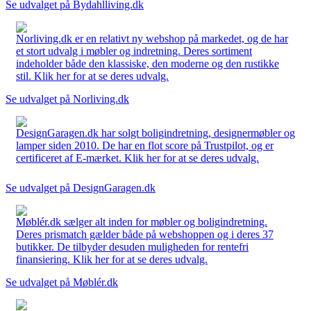
Se udvalget på Bydahlliving.dk
Norliving.dk er en relativt ny webshop på markedet, og de har
et stort udvalg i møbler og indretning. Deres sortiment
indeholder både den klassiske, den moderne og den rustikke
stil. Klik her for at se deres udvalg.
Se udvalget på Norliving.dk
DesignGaragen.dk har solgt boligindretning, designermøbler og
lamper siden 2010. De har en flot score på Trustpilot, og er
certificeret af E-mærket. Klik her for at se deres udvalg.
Se udvalget på DesignGaragen.dk
Møblér.dk sælger alt inden for møbler og boligindretning.
Deres prismatch gælder både på webshoppen og i deres 37
butikker. De tilbyder desuden muligheden for rentefri
finansiering. Klik her for at se deres udvalg.
Se udvalget på Møblér.dk