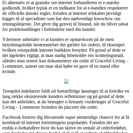
Et alternativ er at granske om internet forhandleren er e-mærke
godkendt, hvilket typisk er en indikator for at e-handlen respekterer
de officielle danske regler, foruden at internet selskabet jævnligt
kigges til af specialister som har den nødvendige knowhow om
retningslinjerne. Det giver dig genvej til bistand, når du bliver udsat
for problemstillinger i forbindelse med din handel.
Ydermere anbefaler vi at kunden er opmærksom på de mest
betydningsfulde bestemmelser der gælder for ordren, til eksempel
hvilken returpolitik internet butikken benytter. På grund af dette er
det ligeledes vigtigt, at man stadig bibeholder ens kvitteringsmail,
således man senere kan dokumentere sin ordre af Graceful Living –
Lommeure, uanset om man skal købe en gave til en mand eller
kvinde.
Trustpilot indebærer fuldt ud fortræffelige løsninger til at fortolke en
lang række eksisterende kunders reflektioner og på grund af dette
kan det anbefales, at du betragter e-firmaets vurderinger af Graceful
Living – Lommeure forinden du placerer din ordre.
Facebook forærer dig tilsvarende super anstændige chancer for at få
kendskab til internet forretningens popularitet. Foruden det ses
endda e-forhandlere hvor du kan skrive en omtale af ordreforløbet,