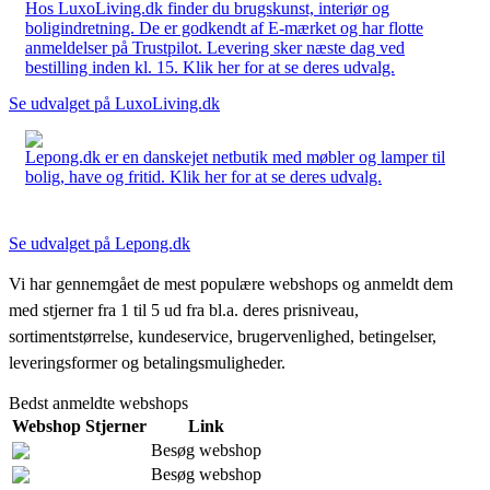
Hos LuxoLiving.dk finder du brugskunst, interiør og
boligindretning. De er godkendt af E-mærket og har flotte
anmeldelser på Trustpilot. Levering sker næste dag ved
bestilling inden kl. 15. Klik her for at se deres udvalg.
Se udvalget på LuxoLiving.dk
Lepong.dk er en danskejet netbutik med møbler og lamper til
bolig, have og fritid. Klik her for at se deres udvalg.
Se udvalget på Lepong.dk
Vi har gennemgået de mest populære webshops og anmeldt dem
med stjerner fra 1 til 5 ud fra bl.a. deres prisniveau,
sortimentstørrelse, kundeservice, brugervenlighed, betingelser,
leveringsformer og betalingsmuligheder.
Bedst anmeldte webshops
Webshop
Stjerner
Link
Besøg webshop
Besøg webshop