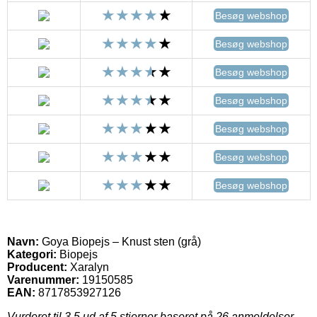
Besøg webshop
Besøg webshop
Besøg webshop
Besøg webshop
Besøg webshop
Besøg webshop
Besøg webshop
Navn:
Goya Biopejs – Knust sten (grå)
Kategori:
Biopejs
Producent:
Xaralyn
Varenummer:
19150585
EAN:
8717853927126
Vurderet til
3.5
ud af 5 stjerner baseret på
26
anmeldelser