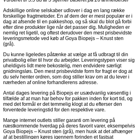
Adskillige online selskaber udlover i dag en lang række
forskellige fragtmetoder. En af dem der er mest populær er i
dag at afsende til en pakkeshop, og så skal du blot gå forbi
efter dine produkter lige når det passer dig. Muligheden er
nemlig ret ligetil, og oftest derudover den mest prisbevidste
leveringsmetode ved køb af Goya Biopejs – Knust sten
(grå).
Du kunne ligeledes påtænke at vælge at få udbragt til din
privatbolig eller til hvor du arbejder. Leveringstypen viser sig
uheldigvis lidt mere bekostelig, men endvidere særligt
gnidningsløs. Den mest prisbevidste form for fragt er dog at
du selv henter ordren, som dog stiller krav om at du lever i
nærheden af online forhandlerens adresse.
Antal dages levering på Biopejs er usædvanlig væsentlig i
tilfælde af at man har behov for pakken inden for kort tid, og
med det formål er det temmelig klogt at du efterser den
forventede leveringstid for den respektive vare.
Mange internet outlets stiller garanti om levering på
næstkommende hverdag på deres favorit varer, eksempelvis
Goya Biopejs – Knust sten (grå), men husk at det afhænger
af at bestillingen køres igennem forinden et fastsat