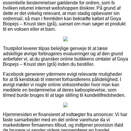
essentielle bestemmelser gældende for ordren, som fx
hvilken returret internet webshoppen tilsikrer. På grund af
dette er det virkelig relevant, at man stadig opbevarer sin
ordremail, så man i fremtiden kan bekræfte købet af Goya
Biopejs – Knust sten (grå), uanset om man søger et produkt
til en voksen eller et barn.
Trustpilot leverer tilpas belejlige genveje til at læse
adskillige øvrige forbrugeres evalueringer og af den grund
anbefaler vi, at du gransker online butikkens omtaler af Goya
Biopejs – Knust sten (grå) inden du bestiller.
Facebook genererer ydermere evigt relevante muligheder
for at få kendskab til internet forhandlerens pålidelighed. I
øvrigt møder vi nogle online virksomheder hvor man kan
meddele en bedømmelse af deres købsoplevelse, som
tilmed burde bruges til at tage stilling til kundetilfredsheden.
Hjemmesiden er finansieret af indtægter fra annoncer. Vi har
faste samarbejder med en del online varehuse da vi
markedsfører firmaernes tilbud, og indtjener provision ifald
de brugere vi sender videre gennemfører en handel.