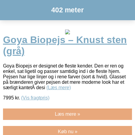
402 meter
Goya Biopejs – Knust sten
(grå)
Goya Biopejs er designet de fleste kender. Den er ren og
enkel, sat ligetil og passer samtidig ind i de fleste hjem.
Pejsen har lige linjer og i rene farver (sort & hvid). Glasset
på brænderen giver pejsen det mere moderne look har et
særligt kantetÂ desi
(Læs mere)
7995
kr.
(Vis fragtpris)
Læs mere »
Køb nu »