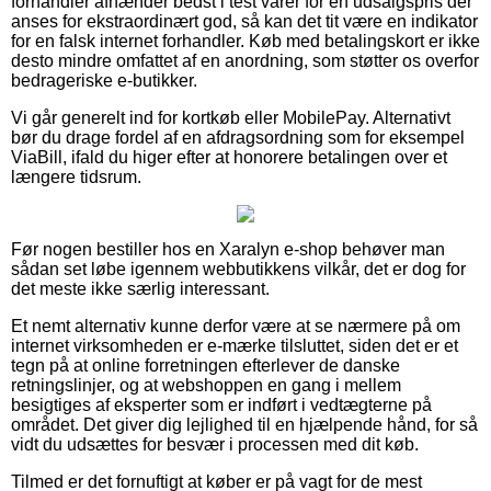
forhandler afhænder bedst i test varer for en udsalgspris der
anses for ekstraordinært god, så kan det tit være en indikator
for en falsk internet forhandler. Køb med betalingskort er ikke
desto mindre omfattet af en anordning, som støtter os overfor
bedrageriske e-butikker.
Vi går generelt ind for kortkøb eller MobilePay. Alternativt
bør du drage fordel af en afdragsordning som for eksempel
ViaBill, ifald du higer efter at honorere betalingen over et
længere tidsrum.
Før nogen bestiller hos en Xaralyn e-shop behøver man
sådan set løbe igennem webbutikkens vilkår, det er dog for
det meste ikke særlig interessant.
Et nemt alternativ kunne derfor være at se nærmere på om
internet virksomheden er e-mærke tilsluttet, siden det er et
tegn på at online forretningen efterlever de danske
retningslinjer, og at webshoppen en gang i mellem
besigtiges af eksperter som er indført i vedtægterne på
området. Det giver dig lejlighed til en hjælpende hånd, for så
vidt du udsættes for besvær i processen med dit køb.
Tilmed er det fornuftigt at køber er på vagt for de mest