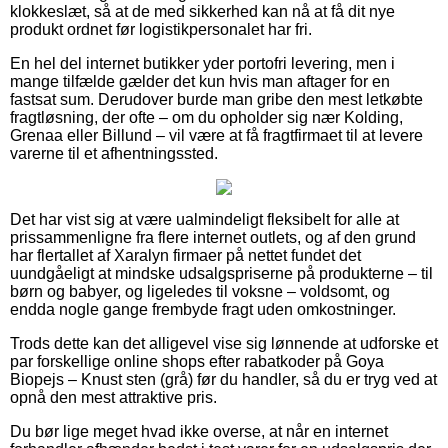
klokkeslæt, så at de med sikkerhed kan nå at få dit nye
produkt ordnet før logistikpersonalet har fri.
En hel del internet butikker yder portofri levering, men i
mange tilfælde gælder det kun hvis man aftager for en
fastsat sum. Derudover burde man gribe den mest letkøbte
fragtløsning, der ofte – om du opholder sig nær Kolding,
Grenaa eller Billund – vil være at få fragtfirmaet til at levere
varerne til et afhentningssted.
Det har vist sig at være ualmindeligt fleksibelt for alle at
prissammenligne fra flere internet outlets, og af den grund
har flertallet af Xaralyn firmaer på nettet fundet det
uundgåeligt at mindske udsalgspriserne på produkterne – til
børn og babyer, og ligeledes til voksne – voldsomt, og
endda nogle gange frembyde fragt uden omkostninger.
Trods dette kan det alligevel vise sig lønnende at udforske et
par forskellige online shops efter rabatkoder på Goya
Biopejs – Knust sten (grå) før du handler, så du er tryg ved at
opnå den mest attraktive pris.
Du bør lige meget hvad ikke overse, at når en internet