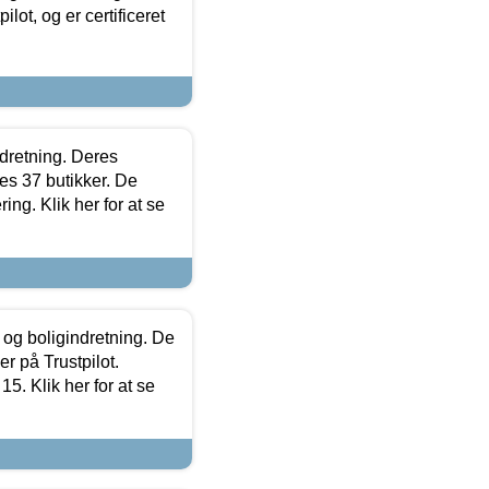
lot, og er certificeret
ndretning. Deres
s 37 butikker. De
ing. Klik her for at se
 og boligindretning. De
r på Trustpilot.
5. Klik her for at se