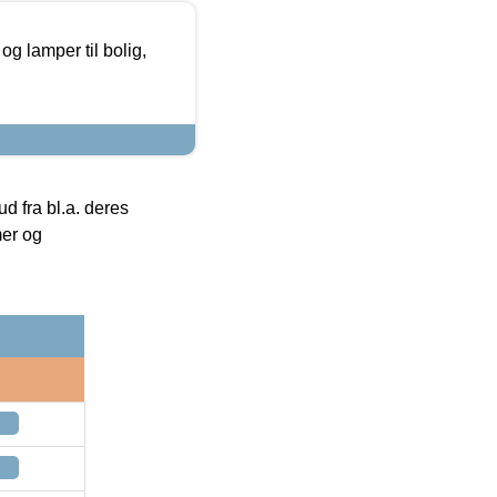
g lamper til bolig,
 fra bl.a. deres
mer og