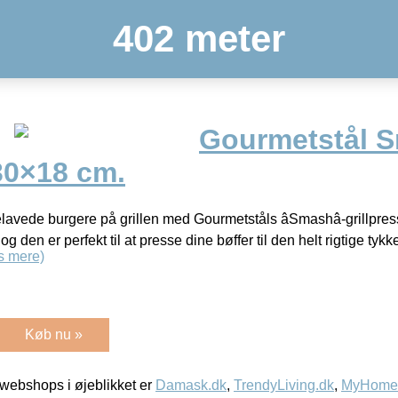
402 meter
Gourmetstål 
 30×18 cm.
avede burgere på grillen med Gourmetståls âSmashâ-grillpres
og den er perfekt til at presse dine bøffer til den helt rigtige tykk
s mere)
Køb nu »
webshops i øjeblikket er
Damask.dk
,
TrendyLiving.dk
,
MyHomeM