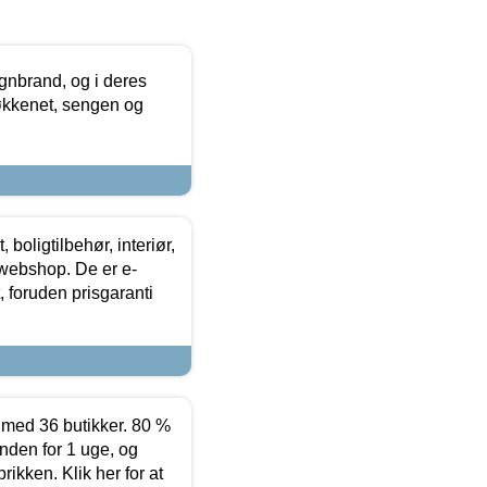
nbrand, og i deres
køkkenet, sengen og
boligtilbehør, interiør,
 webshop. De er e-
 foruden prisgaranti
ed 36 butikker. 80 %
nden for 1 uge, og
ikken. Klik her for at