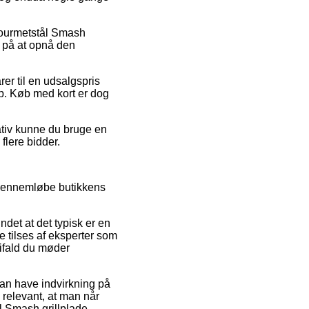
å Gourmetstål Smash
r på at opnå den
rer til en udsalgspris
op. Køb med kort er dog
ativ kunne du bruge en
flere bidder.
r gennemløbe butikkens
ndet at det typisk er en
 tilses af eksperter som
 ifald du møder
kan have indvirkning på
 relevant, at man når
l Smash grillplade,