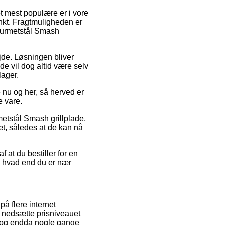
et mest populære er i vore
unkt. Fragtmuligheden er
Gourmetstål Smash
ejde. Løsningen bliver
de vil dog altid være selv
lager.
e nu og her, så herved er
e vare.
etstål Smash grillplade,
æt, således at de kan nå
 at du bestiller for en
– hvad end du er nær
på flere internet
at nedsætte prisniveauet
l, og endda nogle gange