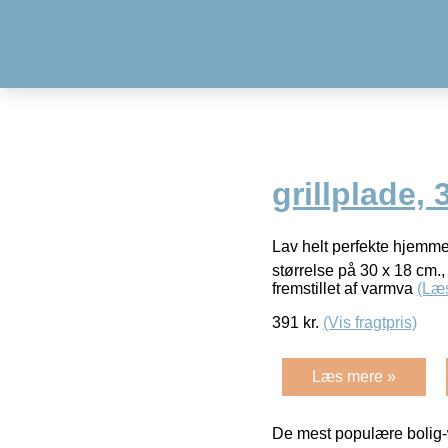
grillplade,
Lav helt perfekte hjemmel
størrelse på 30 x 18 cm., 
fremstillet af varmva
(Læ
391
kr.
(Vis fragtpris)
Læs mere »
De mest populære bolig-