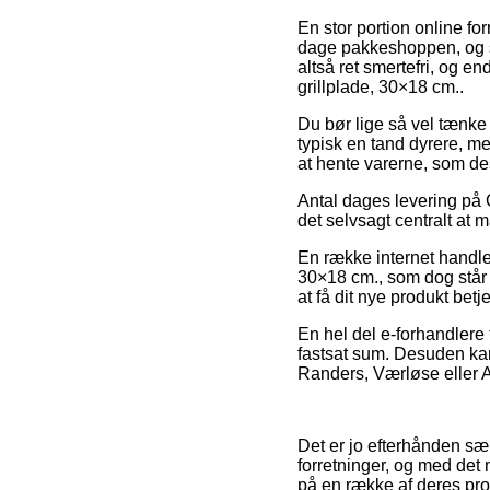
En stor portion online fo
dage pakkeshoppen, og så 
altså ret smertefri, og 
grillplade, 30×18 cm..
Du bør lige så vel tænke o
typisk en tand dyrere, me
at hente varerne, som de
Antal dages levering på G
det selvsagt centralt at 
En række internet handle
30×18 cm., som dog står o
at få dit nye produkt bet
En hel del e-forhandlere 
fastsat sum. Desuden kan
Randers, Værløse eller As
Det er jo efterhånden særd
forretninger, og med det 
på en række af deres pro