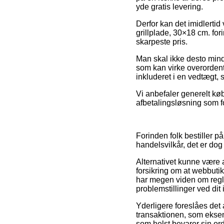
yde gratis levering.
Derfor kan det imidlertid
grillplade, 30×18 cm. fo
skarpeste pris.
Man skal ikke desto mindr
som kan virke overordent
inkluderet i en vedtægt, 
Vi anbefaler generelt kø
afbetalingsløsning som fo
Forinden folk bestiller 
handelsvilkår, det er dog 
Alternativet kunne være a
forsikring om at webbuti
har megen viden om regler
problemstillinger ved dit
Yderligere foreslåes det
transaktionen, som eksem
som helst bevarer sin or