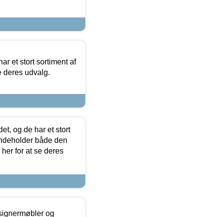
ar et stort sortiment af
e deres udvalg.
t, og de har et stort
 indeholder både den
 her for at se deres
esignermøbler og