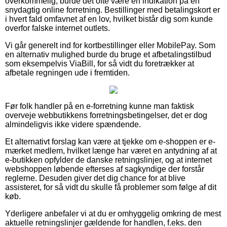
overkommelig, burde det ofte være en indikation på en
snydagtig online forretning. Bestillinger med betalingskort er
i hvert fald omfavnet af en lov, hvilket bistår dig som kunde
overfor falske internet outlets.
Vi går generelt ind for kortbestillinger eller MobilePay. Som
en alternativ mulighed burde du bruge et afbetalingstilbud
som eksempelvis ViaBill, for så vidt du foretrækker at
afbetale regningen ude i fremtiden.
Før folk handler på en e-forretning kunne man faktisk
overveje webbutikkens forretningsbetingelser, det er dog
almindeligvis ikke videre spændende.
Et alternativt forslag kan være at tjekke om e-shoppen er e-
mærket medlem, hvilket længe har været en antydning af at
e-butikken opfylder de danske retningslinjer, og at internet
webshoppen løbende efterses af sagkyndige der forstår
reglerne. Desuden giver det dig chance for at blive
assisteret, for så vidt du skulle få problemer som følge af dit
køb.
Yderligere anbefaler vi at du er omhyggelig omkring de mest
aktuelle retningslinjer gældende for handlen, f.eks. den