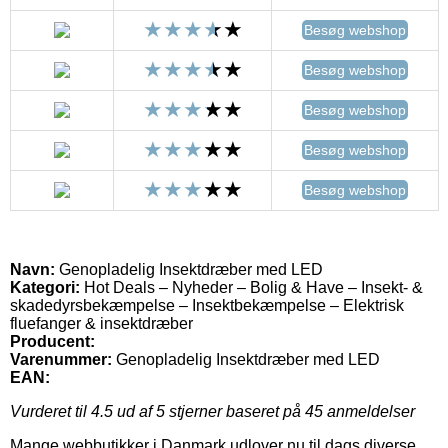
Besøg webshop
Besøg webshop
Besøg webshop
Besøg webshop
Besøg webshop
Navn:
Genopladelig Insektdræber med LED
Kategori:
Hot Deals – Nyheder – Bolig & Have – Insekt- &
skadedyrsbekæmpelse – Insektbekæmpelse – Elektrisk
fluefanger & insektdræber
Producent:
Varenummer:
Genopladelig Insektdræber med LED
EAN:
Vurderet til
4.5
ud af 5 stjerner baseret på
45
anmeldelser
Mange webbutikker i Danmark udlover nu til dags diverse