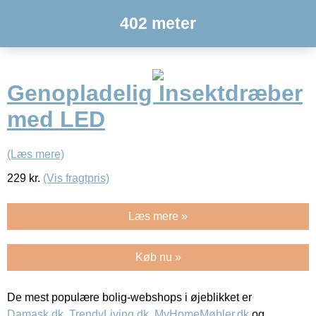
402 meter
Genopladelig Insektdræber
med LED
(Læs mere)
229
kr.
(Vis fragtpris)
Læs mere »
Køb nu »
De mest populære bolig-webshops i øjeblikket er
Damask.dk
,
TrendyLiving.dk
,
MyHomeMøbler.dk
og