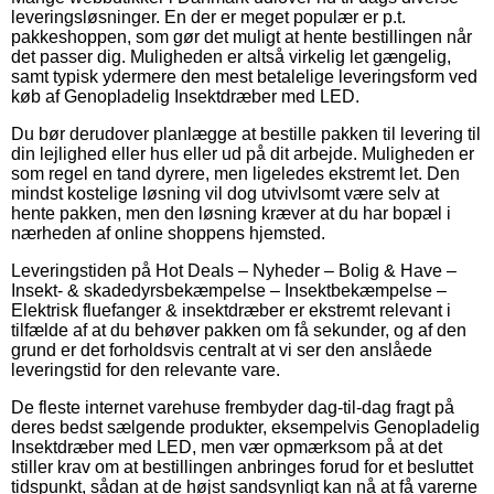
leveringsløsninger. En der er meget populær er p.t.
pakkeshoppen, som gør det muligt at hente bestillingen når
det passer dig. Muligheden er altså virkelig let gængelig,
samt typisk ydermere den mest betalelige leveringsform ved
køb af Genopladelig Insektdræber med LED.
Du bør derudover planlægge at bestille pakken til levering til
din lejlighed eller hus eller ud på dit arbejde. Muligheden er
som regel en tand dyrere, men ligeledes ekstremt let. Den
mindst kostelige løsning vil dog utvivlsomt være selv at
hente pakken, men den løsning kræver at du har bopæl i
nærheden af online shoppens hjemsted.
Leveringstiden på Hot Deals – Nyheder – Bolig & Have –
Insekt- & skadedyrsbekæmpelse – Insektbekæmpelse –
Elektrisk fluefanger & insektdræber er ekstremt relevant i
tilfælde af at du behøver pakken om få sekunder, og af den
grund er det forholdsvis centralt at vi ser den anslåede
leveringstid for den relevante vare.
De fleste internet varehuse frembyder dag-til-dag fragt på
deres bedst sælgende produkter, eksempelvis Genopladelig
Insektdræber med LED, men vær opmærksom på at det
stiller krav om at bestillingen anbringes forud for et besluttet
tidspunkt, sådan at de højst sandsynligt kan nå at få varerne