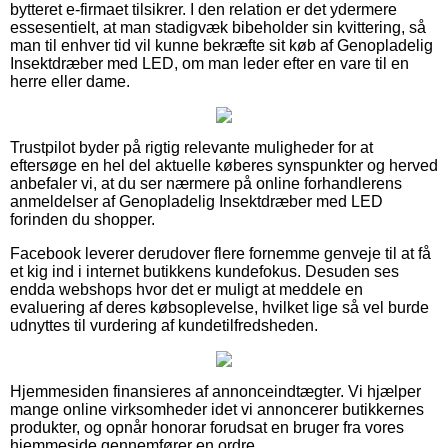
bytteret e-firmaet tilsikrer. I den relation er det ydermere
essesentielt, at man stadigvæk bibeholder sin kvittering, så
man til enhver tid vil kunne bekræfte sit køb af Genopladelig
Insektdræber med LED, om man leder efter en vare til en
herre eller dame.
Trustpilot byder på rigtig relevante muligheder for at
eftersøge en hel del aktuelle køberes synspunkter og herved
anbefaler vi, at du ser nærmere på online forhandlerens
anmeldelser af Genopladelig Insektdræber med LED
forinden du shopper.
Facebook leverer derudover flere fornemme genveje til at få
et kig ind i internet butikkens kundefokus. Desuden ses
endda webshops hvor det er muligt at meddele en
evaluering af deres købsoplevelse, hvilket lige så vel burde
udnyttes til vurdering af kundetilfredsheden.
Hjemmesiden finansieres af annonceindtægter. Vi hjælper
mange online virksomheder idet vi annoncerer butikkernes
produkter, og opnår honorar forudsat en bruger fra vores
hjemmeside gennemfører en ordre.