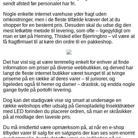
sendt afsted før personalet har fri.
Nogle enkelte internet varehuse yder fragt uden
omkostninger, men i de fleste tilfælde kræver det at du
shopper for en bestemt pris. Desuden skal du udse dig den
mest letkøbte metode til levering, som ofte – ligegyldigt om
man er tæt på Herning, Thisted eller Bjerringbro – vil være at
få fragtfirmaet til at køre din ordre til en pakkeshop.
Det har vist sig at være temmelig enkelt for enhver at finde
information om priser på diverse webbutikker, og derved har
langt de fleste internet butikker været tvunget til at tvinge
priserne på en række af deres varer – til juniorer, og
ligeledes også til herrer og damer – drastisk, og endda nogle
gange byde på portofri levering.
Dog kan det stadigvæk vise sig smart at undersøge en
række webshops efter udsalg på Genopladelig Insektdræber
med LED forinden du placerer ordren, så man er skråsikker
på at modtage den laveste pris.
Du må imidlertid være opmærksom på, at når en e-shop
tilbyder varer til salg for en salgspris der kan ses som enormt