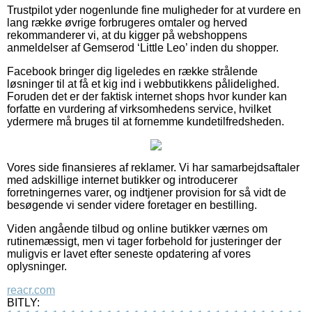
Trustpilot yder nogenlunde fine muligheder for at vurdere en
lang række øvrige forbrugeres omtaler og herved
rekommanderer vi, at du kigger på webshoppens
anmeldelser af Gemserod ‘Little Leo’ inden du shopper.
Facebook bringer dig ligeledes en række strålende
løsninger til at få et kig ind i webbutikkens pålidelighed.
Foruden det er der faktisk internet shops hvor kunder kan
forfatte en vurdering af virksomhedens service, hvilket
ydermere må bruges til at fornemme kundetilfredsheden.
Vores side finansieres af reklamer. Vi har samarbejdsaftaler
med adskillige internet butikker og introducerer
forretningernes varer, og indtjener provision for så vidt de
besøgende vi sender videre foretager en bestilling.
Viden angående tilbud og online butikker værnes om
rutinemæssigt, men vi tager forbehold for justeringer der
muligvis er lavet efter seneste opdatering af vores
oplysninger.
reacr.com
BITLY: