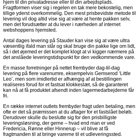
hjem til din privatadresse eller til din arbejdsplads.
Fragtformen viser sig i regelen en tak mere bekostelig, men
tillige yderst overkommelig. Den mest prisbevidste metode til
levering vil dog altid vise sig at være at hente pakken selv,
men det forudsætter at du lever i nærheden af internet
webshoppens hjemsted.
Antal dages levering på Stauder kan vise sig at være ultra
væsentlig ifald man står og skal bruge din pakke lige om lidt,
så i det øjemed er det komplet klogt at vi kigger nærmere på
det anslåede leveringstidspunkt for den vedkommende vare.
En masse forretninger på nettet frembyder dag-til-dag
levering på flere varenumre, eksempelvis Gemserod ‘Little
Leo’, men som imidlertid er afhængig af at bestillingen
realiseres forud for et fastsat klokkeslæt, så de garanteret
kan nå at få produktet afsendt inden lagermedarbejderne får
fri.
En række internet outlets frembyder fragt uden betaling, men
ofte er det så præmissen at du aftager for et fastslået beløb.
Derudover skulle du beslutte sig for den prisbilligste
leveringsløsning, der gerne – hvad end man er ved
Fredericia, Rønne eller Hinnerup – vil blive at få
fragtmanden til at bringe varerne til et udleveringssted.