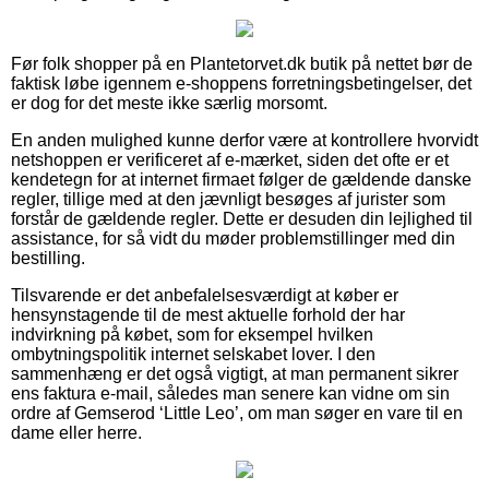
Før folk shopper på en Plantetorvet.dk butik på nettet bør de
faktisk løbe igennem e-shoppens forretningsbetingelser, det
er dog for det meste ikke særlig morsomt.
En anden mulighed kunne derfor være at kontrollere hvorvidt
netshoppen er verificeret af e-mærket, siden det ofte er et
kendetegn for at internet firmaet følger de gældende danske
regler, tillige med at den jævnligt besøges af jurister som
forstår de gældende regler. Dette er desuden din lejlighed til
assistance, for så vidt du møder problemstillinger med din
bestilling.
Tilsvarende er det anbefalelsesværdigt at køber er
hensynstagende til de mest aktuelle forhold der har
indvirkning på købet, som for eksempel hvilken
ombytningspolitik internet selskabet lover. I den
sammenhæng er det også vigtigt, at man permanent sikrer
ens faktura e-mail, således man senere kan vidne om sin
ordre af Gemserod ‘Little Leo’, om man søger en vare til en
dame eller herre.