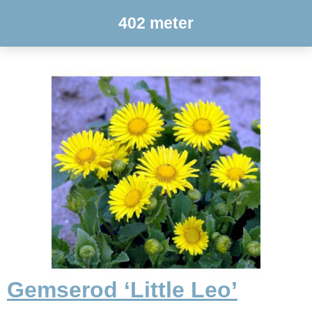
402 meter
Gemserod ‘Little Leo’