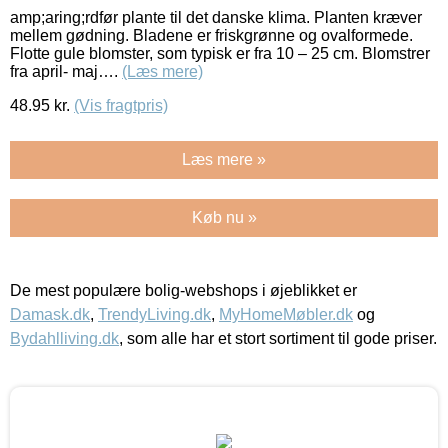
amp;aring;rdfør plante til det danske klima. Planten kræver
mellem gødning. Bladene er friskgrønne og ovalformede.
Flotte gule blomster, som typisk er fra 10 – 25 cm. Blomstrer
fra april- maj….
(Læs mere)
48.95
kr.
(Vis fragtpris)
Læs mere »
Køb nu »
De mest populære bolig-webshops i øjeblikket er
Damask.dk
,
TrendyLiving.dk
,
MyHomeMøbler.dk
og
Bydahlliving.dk
, som alle har et stort sortiment til gode priser.