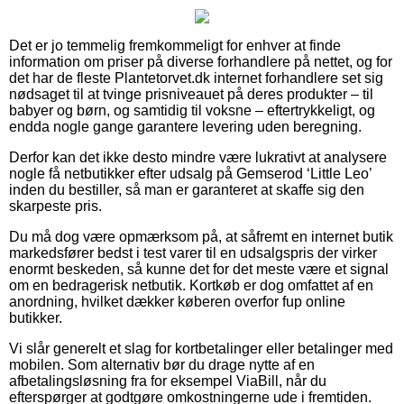
Det er jo temmelig fremkommeligt for enhver at finde
information om priser på diverse forhandlere på nettet, og for
det har de fleste Plantetorvet.dk internet forhandlere set sig
nødsaget til at tvinge prisniveauet på deres produkter – til
babyer og børn, og samtidig til voksne – eftertrykkeligt, og
endda nogle gange garantere levering uden beregning.
Derfor kan det ikke desto mindre være lukrativt at analysere
nogle få netbutikker efter udsalg på Gemserod ‘Little Leo’
inden du bestiller, så man er garanteret at skaffe sig den
skarpeste pris.
Du må dog være opmærksom på, at såfremt en internet butik
markedsfører bedst i test varer til en udsalgspris der virker
enormt beskeden, så kunne det for det meste være et signal
om en bedragerisk netbutik. Kortkøb er dog omfattet af en
anordning, hvilket dækker køberen overfor fup online
butikker.
Vi slår generelt et slag for kortbetalinger eller betalinger med
mobilen. Som alternativ bør du drage nytte af en
afbetalingsløsning fra for eksempel ViaBill, når du
efterspørger at godtgøre omkostningerne ude i fremtiden.