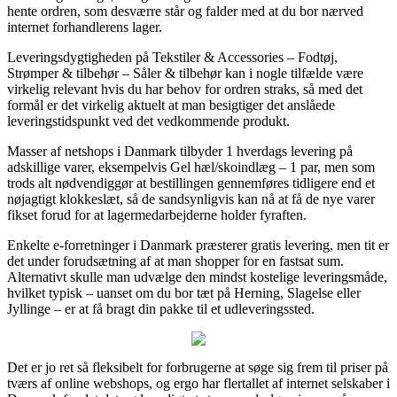
hente ordren, som desværre står og falder med at du bor nærved
internet forhandlerens lager.
Leveringsdygtigheden på Tekstiler & Accessories – Fodtøj,
Strømper & tilbehør – Såler & tilbehør kan i nogle tilfælde være
virkelig relevant hvis du har behov for ordren straks, så med det
formål er det virkelig aktuelt at man besigtiger det anslåede
leveringstidspunkt ved det vedkommende produkt.
Masser af netshops i Danmark tilbyder 1 hverdags levering på
adskillige varer, eksempelvis Gel hæl/skoindlæg – 1 par, men som
trods alt nødvendiggør at bestillingen gennemføres tidligere end et
nøjagtigt klokkeslæt, så de sandsynligvis kan nå at få de nye varer
fikset forud for at lagermedarbejderne holder fyraften.
Enkelte e-forretninger i Danmark præsterer gratis levering, men tit er
det under forudsætning af at man shopper for en fastsat sum.
Alternativt skulle man udvælge den mindst kostelige leveringsmåde,
hvilket typisk – uanset om du bor tæt på Herning, Slagelse eller
Jyllinge – er at få bragt din pakke til et udleveringssted.
Det er jo ret så fleksibelt for forbrugerne at søge sig frem til priser på
tværs af online webshops, og ergo har flertallet af internet selskaber i