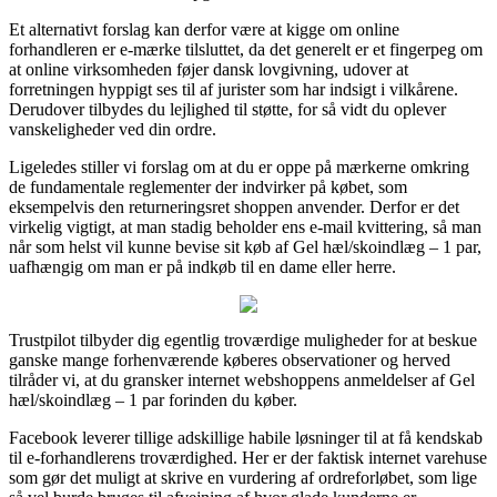
Et alternativt forslag kan derfor være at kigge om online
forhandleren er e-mærke tilsluttet, da det generelt er et fingerpeg om
at online virksomheden føjer dansk lovgivning, udover at
forretningen hyppigt ses til af jurister som har indsigt i vilkårene.
Derudover tilbydes du lejlighed til støtte, for så vidt du oplever
vanskeligheder ved din ordre.
Ligeledes stiller vi forslag om at du er oppe på mærkerne omkring
de fundamentale reglementer der indvirker på købet, som
eksempelvis den returneringsret shoppen anvender. Derfor er det
virkelig vigtigt, at man stadig beholder ens e-mail kvittering, så man
når som helst vil kunne bevise sit køb af Gel hæl/skoindlæg – 1 par,
uafhængig om man er på indkøb til en dame eller herre.
Trustpilot tilbyder dig egentlig troværdige muligheder for at beskue
ganske mange forhenværende køberes observationer og herved
tilråder vi, at du gransker internet webshoppens anmeldelser af Gel
hæl/skoindlæg – 1 par forinden du køber.
Facebook leverer tillige adskillige habile løsninger til at få kendskab
til e-forhandlerens troværdighed. Her er der faktisk internet varehuse
som gør det muligt at skrive en vurdering af ordreforløbet, som lige