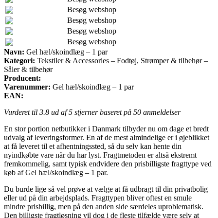
Besøg webshop
Besøg webshop
Besøg webshop
Besøg webshop
Navn:
Gel hæl/skoindlæg – 1 par
Kategori:
Tekstiler & Accessories – Fodtøj, Strømper & tilbehør –
Såler & tilbehør
Producent:
Varenummer:
Gel hæl/skoindlæg – 1 par
EAN:
Vurderet til
3.8
ud af 5 stjerner baseret på
50
anmeldelser
En stor portion netbutikker i Danmark tilbyder nu om dage et bredt
udvalg af leveringsformer. En af de mest almindelige er i øjeblikket
at få leveret til et afhentningssted, så du selv kan hente din
nyindkøbte vare når du har lyst. Fragtmetoden er altså ekstremt
fremkommelig, samt typisk endvidere den prisbilligste fragttype ved
køb af Gel hæl/skoindlæg – 1 par.
Du burde lige så vel prøve at vælge at få udbragt til din privatbolig
eller ud på din arbejdsplads. Fragttypen bliver oftest en smule
mindre prisbillig, men på den anden side særdeles uproblematisk.
Den billigste fragtløsning vil dog i de fleste tilfælde være selv at