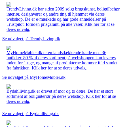
TrendyLiving.dk har siden 2009 solgt brugskunst, boligtilbehør,
interiør, designvarer og andre ting til hjemmet via deres
webshop. De er e-mærkede og har gode anmeldelser på
Trustpilot, foruden prisgaranti på alle varer. Klik her for at se
deres udvalg.
Se udvalget på TrendyLiving.dk
MyHomeMøbler.dk er en landsdækkende kæde med 36
butikker. 80 % af deres sortiment på webshoppen kan leveres
inden for 1 uge, og mange af produkterne kommer fuld samlet
fra fabrikken. Klik her for at se deres udvalg.
Se udvalget på MyHomeMøbler.dk
Bydahlliving.dk er drevet af mor og to døtre. De har et stort
sortiment af boliginteriør på deres webshop. Klik her for at se
deres udvalg.
Se udvalget på Bydahlliving.dk