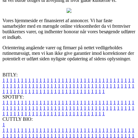
så vel burde bruges til afvejning af hvor glade kunderne er.
Vores hjemmeside er finansieret af annoncer. Vi har faste
samarbejder med en mængde online virksomheder da vi fremviser
butikkernes varer, og indhenter honorar når vores besøgende udfører
et indkøb.
Orientering angående varer og firmaer på nettet vedligeholdes
rutinemæssigt, men vi kan ikke give garantier imod korrektioner der
potentielt er udført siden nyligste opdatering af sidens oplysninger.
BITLY:
1
1
1
1
1
1
1
1
1
1
1
1
1
1
1
1
1
1
1
1
1
1
1
1
1
1
1
1
1
1
1
1
1
1
1
1
1
1
1
1
1
1
1
1
1
1
1
1
1
1
1
1
1
1
1
1
1
1
1
1
1
1
1
1
1
1
1
1
1
1
1
1
1
1
1
1
1
1
1
1
1
1
1
1
1
1
1
1
1
1
1
1
1
1
1
1
1
1
1
1
SPOTIFY:
1
1
1
1
1
1
1
1
1
1
1
1
1
1
1
1
1
1
1
1
1
1
1
1
1
1
1
1
1
1
1
1
1
1
1
1
1
1
1
1
1
1
1
1
1
1
1
1
1
1
1
1
1
1
1
1
1
1
1
1
1
1
1
1
1
1
1
1
1
1
1
1
1
1
1
1
1
1
1
1
1
1
1
1
1
1
1
1
1
1
1
1
1
1
1
1
1
1
1
1
CUTTLY BIO:
1
1
1
1
1
1
1
1
1
1
1
1
1
1
1
1
1
1
1
1
1
1
1
1
1
1
1
1
1
1
1
1
1
1
1
1
1
1
1
1
1
1
1
1
1
1
1
1
1
1
1
1
1
1
1
1
1
1
1
1
1
1
1
1
1
1
1
1
1
1
1
1
1