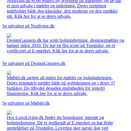
Norliving.dk er en relativt ny webshop på markedet, og de har
et stort udvalg i møbler og indretning. Deres sortiment
indeholder både den klassiske, den moderne og den rustikke
stil. Klik her for at se deres udvalg.
Se udvalget på Norliving.dk
DesignGaragen.dk har solgt boligindretning, designermøbler og
lamper siden 2010. De har en flot score på Trustpilot, og er
certificeret af E-mærket. Klik her for at se deres udvalg.
Se udvalget på DesignGaragen.dk
Møblér.dk sælger alt inden for møbler og boligindretning.
Deres prismatch gælder både på webshoppen og i deres 37
butikker. De tilbyder desuden muligheden for rentefri
finansiering. Klik her for at se deres udvalg.
Se udvalget på Møblér.dk
Hos LuxoLiving.dk finder du brugskunst, interiør og
boligindretning. De er godkendt af E-mærket og har flotte
anmeldelser på Trustpilot. Levering sker næste dag ved