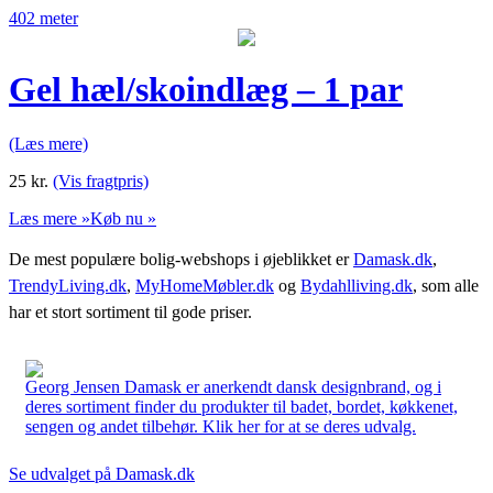
402 meter
Gel hæl/skoindlæg – 1 par
(Læs mere)
25
kr.
(Vis fragtpris)
Læs mere »
Køb nu »
De mest populære bolig-webshops i øjeblikket er
Damask.dk
,
TrendyLiving.dk
,
MyHomeMøbler.dk
og
Bydahlliving.dk
, som alle
har et stort sortiment til gode priser.
Georg Jensen Damask er anerkendt dansk designbrand, og i
deres sortiment finder du produkter til badet, bordet, køkkenet,
sengen og andet tilbehør. Klik her for at se deres udvalg.
Se udvalget på Damask.dk