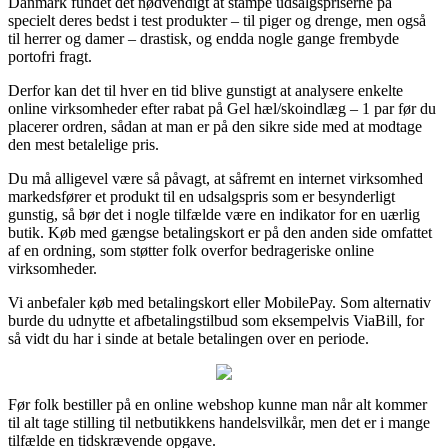
Danmark fundet det nødvendigt at stampe udsalgspriserne på
specielt deres bedst i test produkter – til piger og drenge, men også
til herrer og damer – drastisk, og endda nogle gange frembyde
portofri fragt.
Derfor kan det til hver en tid blive gunstigt at analysere enkelte
online virksomheder efter rabat på Gel hæl/skoindlæg – 1 par før du
placerer ordren, sådan at man er på den sikre side med at modtage
den mest betalelige pris.
Du må alligevel være så påvagt, at såfremt en internet virksomhed
markedsfører et produkt til en udsalgspris som er besynderligt
gunstig, så bør det i nogle tilfælde være en indikator for en uærlig
butik. Køb med gængse betalingskort er på den anden side omfattet
af en ordning, som støtter folk overfor bedrageriske online
virksomheder.
Vi anbefaler køb med betalingskort eller MobilePay. Som alternativ
burde du udnytte et afbetalingstilbud som eksempelvis ViaBill, for
så vidt du har i sinde at betale betalingen over en periode.
Før folk bestiller på en online webshop kunne man når alt kommer
til alt tage stilling til netbutikkens handelsvilkår, men det er i mange
tilfælde en tidskrævende opgave.