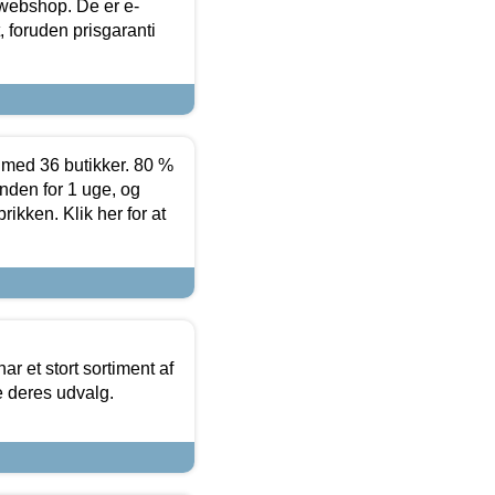
 webshop. De er e-
 foruden prisgaranti
ed 36 butikker. 80 %
nden for 1 uge, og
ikken. Klik her for at
ar et stort sortiment af
e deres udvalg.