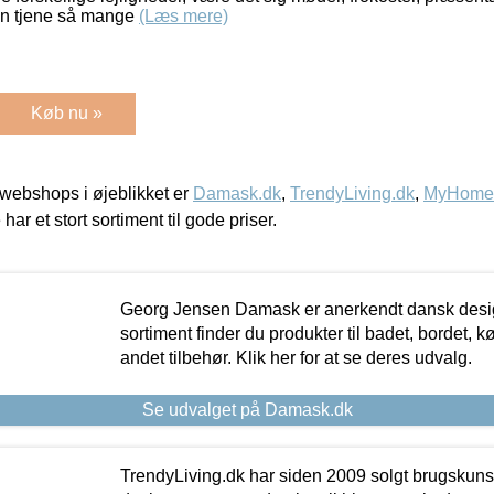
an tjene så mange
(Læs mere)
Køb nu »
webshops i øjeblikket er
Damask.dk
,
TrendyLiving.dk
,
MyHomeM
 har et stort sortiment til gode priser.
Georg Jensen Damask er anerkendt dansk desig
sortiment finder du produkter til badet, bordet, 
andet tilbehør. Klik her for at se deres udvalg.
Se udvalget på Damask.dk
TrendyLiving.dk har siden 2009 solgt brugskunst, 