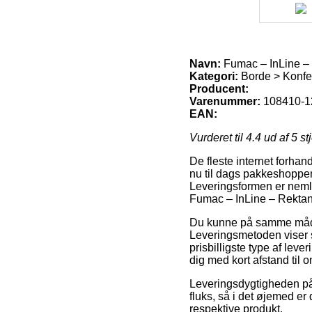
Navn:
Fumac – InLine –
Kategori:
Borde > Konfe
Producent:
Varenummer:
108410-1
EAN:
Vurderet til
4.4
ud af 5 st
De fleste internet forhan
nu til dags pakkeshoppen
Leveringsformen er nemlig
Fumac – InLine – Rektan
Du kunne på samme måde u
Leveringsmetoden viser s
prisbilligste type af lev
dig med kort afstand til 
Leveringsdygtigheden på
fluks, så i det øjemed er
respektive produkt.