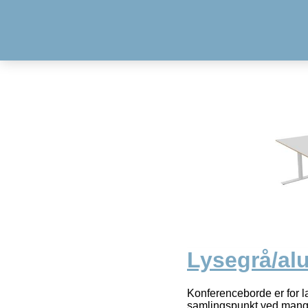
Lysegrå/al
Konferenceborde er for la
samlingspunkt ved mange 