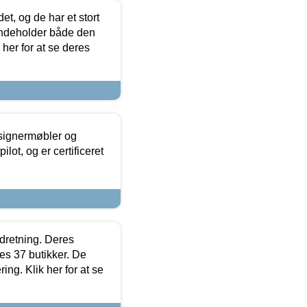
t, og de har et stort
 indeholder både den
 her for at se deres
esignermøbler og
lot, og er certificeret
ndretning. Deres
s 37 butikker. De
ing. Klik her for at se