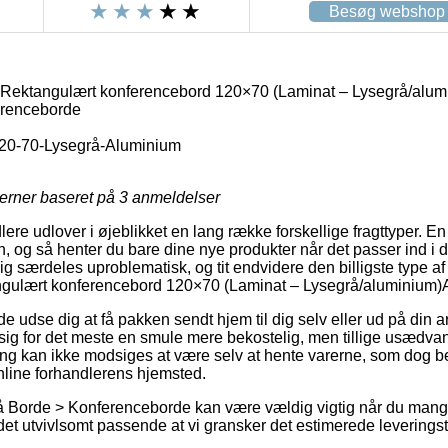
Besøg webshop
 Rektangulært konferencebord 120×70 (Laminat – Lysegrå/alu
renceborde
20-70-Lysegrå-Aluminium
jerner baseret på
3
anmeldelser
dlere udlover i øjeblikket en lang række forskellige fragttyper. 
, og så henter du bare dine nye produkter når det passer ind i d
 særdeles uproblematisk, og tit endvidere den billigste type af
gulært konferencebord 120×70 (Laminat – Lysegrå/aluminium)A
dse dig at få pakken sendt hjem til dig selv eller ud på din a
ig for det meste en smule mere bekostelig, men tillige usædvan
ering kan ikke modsiges at være selv at hente varerne, som dog be
online forhandlerens hjemsted.
 Borde > Konferenceborde kan være vældig vigtig når du mangl
 det utvivlsomt passende at vi gransker det estimerede leverings