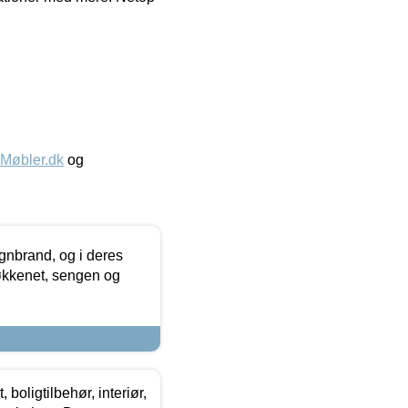
øbler.dk
og
nbrand, og i deres
køkkenet, sengen og
boligtilbehør, interiør,