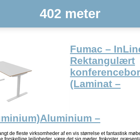
402 meter
Fumac – InLin
Rektangulært
konferencebo
(Laminat –
uminium)Aluminium –
ngt de fleste virksomheder af en vis størrelse et fantastisk møbe
forskellige lejligheder, være det sig møder, frokoster, præsen