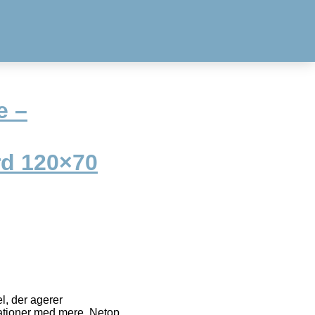
e –
rd 120×70
l, der agerer
tationer med mere. Netop