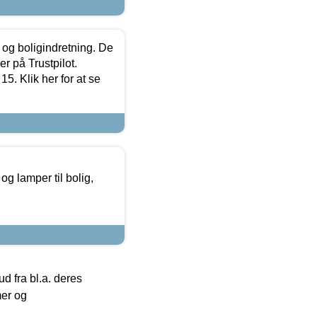
 og boligindretning. De
r på Trustpilot.
5. Klik her for at se
g lamper til bolig,
 fra bl.a. deres
mer og