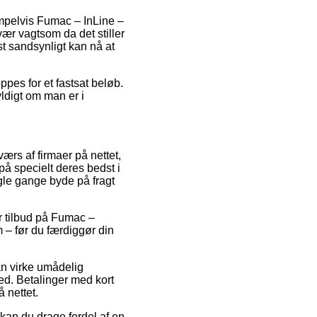
sempelvis Fumac – InLine –
r vagtsom da det stiller
st sandsynligt kan nå at
ppes for et fastsat beløb.
ldigt om man er i
ærs af firmaer på nettet,
 på specielt deres bedst i
ogle gange byde på fragt
er tilbud på Fumac –
– før du færdiggør din
an virke umådelig
d. Betalinger med kort
 nettet.
 kan du drage fordel af en