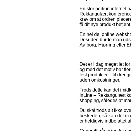
En stor portion internet 
Rektangulært konference
krav om at ordren placere
få dit nye produkt betjen
En hel del online webshop
Desuden burde man udse d
Aalborg, Hjørring eller Eb
Det er i dag meget let fo
og med det motiv har fler
test produkter – til dren
uden omkostninger.
Trods dette kan det imidl
InLine – Rektangulært k
shopping, således at man 
Du skal trods alt ikke ov
beskeden, så kan det ma
er heldigvis indbefattet
Generelt går vi ind for s