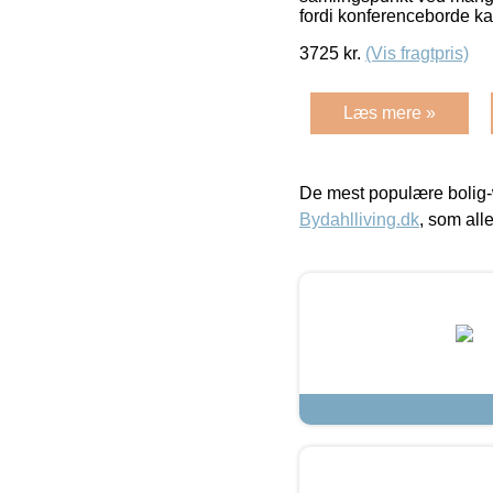
fordi konferenceborde k
3725
kr.
(Vis fragtpris)
Læs mere »
De mest populære bolig-
Bydahlliving.dk
, som alle