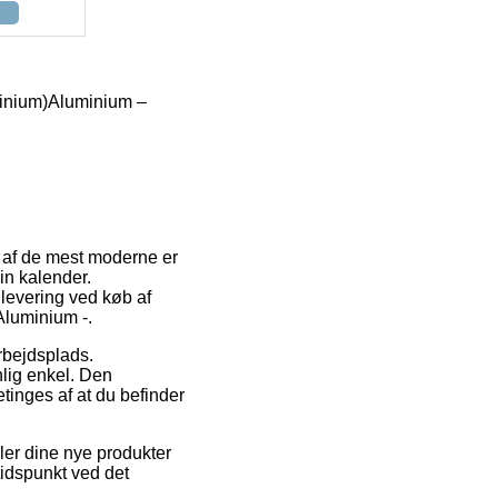
minium)Aluminium –
En af de mest moderne er
in kalender.
 levering ved køb af
luminium -.
rbejdsplads.
lig enkel. Den
tinges af at du befinder
er dine nye produkter
tidspunkt ved det