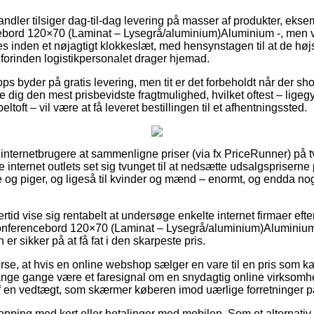
handler tilsiger dag-til-dag levering på masser af produkter, ek
bord 120×70 (Laminat – Lysegrå/aluminium)Aluminium -, men væ
s inden et nøjagtigt klokkeslæt, med hensynstagen til at de høj
t forinden logistikpersonalet drager hjemad.
s byder på gratis levering, men tit er det forbeholdt når der sho
ig den mest prisbevidste fragtmulighed, hvilket oftest – ligegy
eltoft – vil være at få leveret bestillingen til et afhentningssted.
r internetbrugere at sammenligne priser (via fx PriceRunner) på tv
e internet outlets set sig tvunget til at nedsætte udsalgspriserne
ge og piger, og ligeså til kvinder og mænd – enormt, og endda n
ertid vise sig rentabelt at undersøge enkelte internet firmaer eft
onferencebord 120×70 (Laminat – Lysegrå/aluminium)Aluminium 
er sikker på at få fat i den skarpeste pris.
erse, at hvis en online webshop sælger en vare til en pris som k
nge gange være et faresignal om en snydagtig online virksomhe
 af en vedtægt, som skærmer køberen imod uærlige forretninger på
hopping med kort eller betalinger med mobilen. Som et alternativ